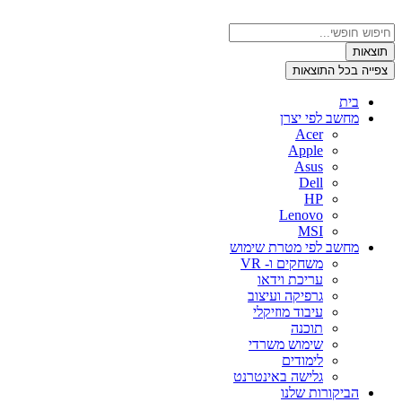
דלג
לתוכן
Search
...
תוצאות
צפייה בכל התוצאות
בית
מחשב לפי יצרן
Acer
Apple
Asus
Dell
HP
Lenovo
MSI
מחשב לפי מטרת שימוש
משחקים ו- VR
עריכת וידאו
גרפיקה ועיצוב
עיבוד מוזיקלי
תוכנה
שימוש משרדי
לימודים
גלישה באינטרנט
הביקורות שלנו