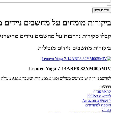
—
איפוס סינון
ביקורות מומחים על מחשבים ניידים מ
קבלו סקירות נרחבות על מחשבים ניידים מהיצרני
ביקורות מחשבים ניידים מובילות
Lenovo Yoga 7-14ARP8 82YM005MIV
למחשב נייד זה יש ביצועים מעולים וכונן SSD מהיר. המעבד AMD מעולה והכרטיס מסך טוב. משקל המחשב נמוך אך ישנם חסרונות כמו חוסר ב-USB-C וללא תמיכה ב-WiFi 6.
₪5999
קרא/י עוד >
לרכישה ב-KSP
לחיפוש ב-Amazon
הוספה למועדפים
הסרה