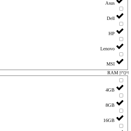
Asus
Dell
HP
Lenovo
MSI
זיכרון RAM
4GB
8GB
16GB