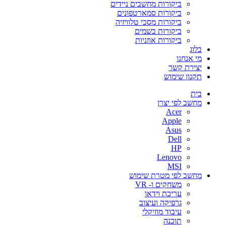
ביקורות מחשבים ניידים
ביקורות סמארטפונים
ביקורות מסכי טלוויזיה
ביקורות בשמים
ביקורות אוזניות
בלוג
מי אנחנו
יצירת קשר
תקנון שימוש
בית
מחשב לפי יצרן
Acer
Apple
Asus
Dell
HP
Lenovo
MSI
מחשב לפי מטרת שימוש
משחקים ו- VR
עריכת וידאו
גרפיקה ועיצוב
עיבוד מוזיקלי
תוכנה