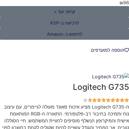
קרא/י עוד >
לרכישה ב-KSP
לחיפוש ב-Amazon
 למועדפים
Logitech 
ה-Logitech G735 מציע איכות סאונד מעולה לגיימרים, עם עיצוב
נוח ותמיכה בחיבור רב-פלטפורמי. התאורה ה-RGB המותאמת
המיקרופון הנשלף מוסיפים לחוויית המשתמש. חיי הסוללה
אך המחיר והגודל עשויים להיות שקולים לקחת בחשבון לפני