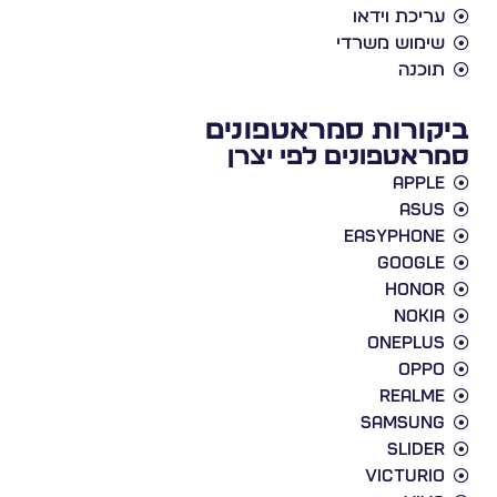
ריכת וידאו
ימוש משרדי
וכנה
ורות סמראטפונים
אטפונים לפי יצרן
Appl
Asu
EasyPhon
Googl
Hono
Noki
Oneplu
Opp
Realm
Samsun
slide
victuri