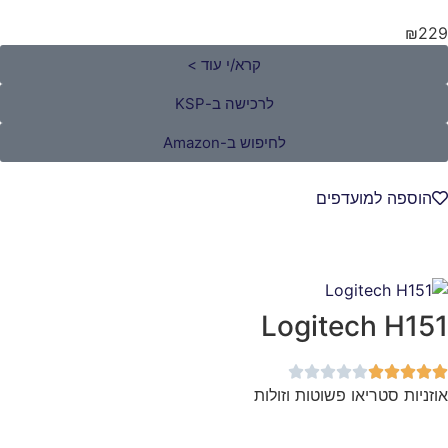
קרא/י עוד >
לרכישה ב-KSP
לחיפוש ב-Amazon
 למועדפים
Logitech 
סטריאו פשוטות וזולות