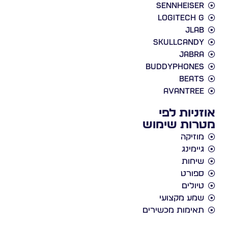
Sennheise
Logitech 
JLa
Skullcand
Jabr
BuddyPhone
Beat
Avantre
ניות לפי
ות שימוש
וזיקה
יימינג
יחות
פורט
יולים
מע מקצועי
אימות מכשירים