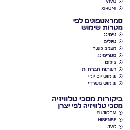
viv
xiaom
אטפונים לפי
ות שימוש
יימינג
יולים
עקב כושר
טרימינג
ילום
שתות חברתיות
ימוש יום יומי
ימוש משרדי
ורות מסכי טלוויזיה
י טלוויזיה לפי יצרן
Fujico
Hisens
JV