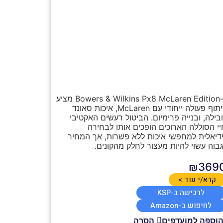
ה-Bowers & Wilkins Px8 McLaren Edition מציע
שיתוף פעולה ייחודי עם McLaren, איכות סאונד
בילה, ובנייה פרימיום. הביטול רעשים האקטיבי
יי הסוללה הארוכים הופכים אותו לבחירה
דיאלית למחפשי איכות ללא פשרות, אך המחיר
בוה עשוי להיות מעצור לחלק מהקונים.
₪369
קרא/י עוד >
לרכישה ב-KSP
לחיפוש ב-Amazon
וספה למועדפים
הסרה