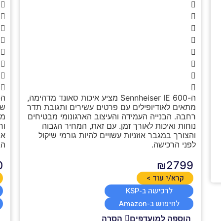
ה-Sennheiser IE 600 מציע איכות סאונד מדהימה,
מתאים לאודיופילים עם פרטים עשירים ותגובת תדר
רחבה. הבנייה העמידה והעיצוב הארגונומי מבטיחים
מו
נוחות ואיכות לאורך זמן. עם זאת, המחיר הגבוה
וח
והצורך במגבר אוזניות עשויים להיות גורמי שיקול
אי
לפני הרכישה.
הג
0
₪2799
קרא/י עוד >
לרכישה ב-KSP
לחיפוש ב-Amazon
הוספה למועדפים
הסרה
ה