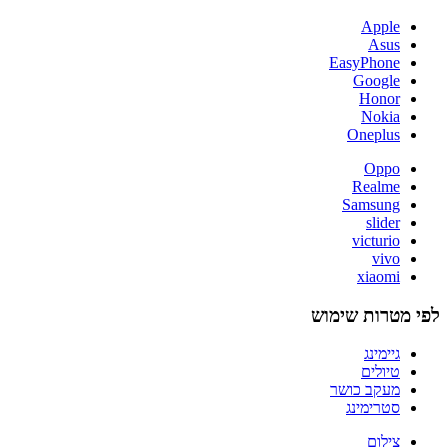
Apple
Asus
EasyPhone
Google
Honor
Nokia
Oneplus
Oppo
Realme
Samsung
slider
victurio
vivo
xiaomi
לפי מטרות שימוש
גיימינג
טיולים
מעקב כושר
סטרימינג
צילום