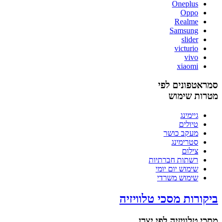
Oneplus
Oppo
Realme
Samsung
slider
victurio
vivo
xiaomi
סמראטפונים לפי
מטרות שימוש
גיימינג
טיולים
מעקב כושר
סטרימינג
צילום
רשתות חברתיות
שימוש יום יומי
שימוש משרדי
ביקורות מסכי טלוויזיה
מסכי טלוויזיה לפי יצרן