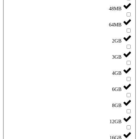
48MB
64MB
2GB
3GB
4GB
6GB
8GB
12GB
16GB