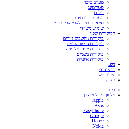
מעקב כושר
סטרימינג
צילום
רשתות חברתיות
סמארטפונים לשימוש יום יומי
שימוש משרדי
הביקורות שלנו
ביקורות מחשבים ניידים
ביקורות סמארטפונים
ביקורות מסכי טלוויזיה
ביקורות בשמים
ביקורות אוזניות
בלוג
מי אנחנו?
יצירת קשר
תקנון
בית
טלפון נייד לפי יצרן
Apple
Asus
EasyPhone
Google
Honor
Nokia