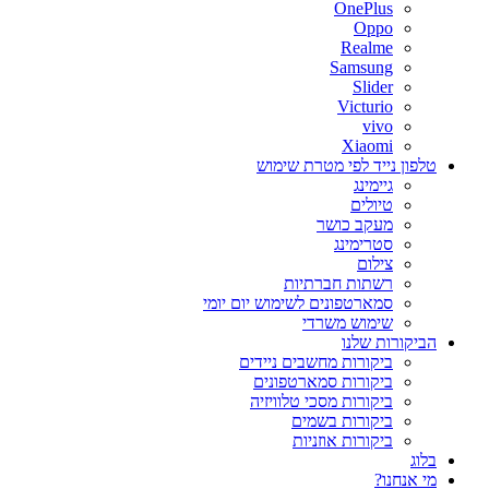
OnePlus
Oppo
Realme
Samsung
Slider
Victurio
vivo
Xiaomi
טלפון נייד לפי מטרת שימוש
גיימינג
טיולים
מעקב כושר
סטרימינג
צילום
רשתות חברתיות
סמארטפונים לשימוש יום יומי
שימוש משרדי
הביקורות שלנו
ביקורות מחשבים ניידים
ביקורות סמארטפונים
ביקורות מסכי טלוויזיה
ביקורות בשמים
ביקורות אוזניות
בלוג
מי אנחנו?