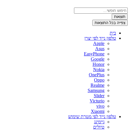
דלג
לתוכן
Search
...
תוצאות
צפייה בכל התוצאות
בית
טלפון נייד לפי יצרן
Apple
Asus
EasyPhone
Google
Honor
Nokia
OnePlus
Oppo
Realme
Samsung
Slider
Victurio
vivo
Xiaomi
טלפון נייד לפי מטרת שימוש
גיימינג
טיולים