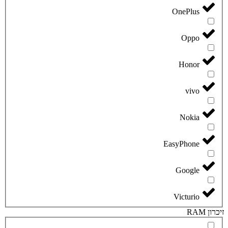
OnePlus
Oppo
Honor
vivo
Nokia
EasyPhone
Google
Victurio
זיכרון RAM