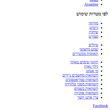
Avantree
לפי מטרות שימוש
מוזיקה
גיימינג
שיחות
ספורט
טיולים
שמע מקצועי
תאימות מכשירים
תקנון שימוש באתר
גילוי נאות
מי אנחנו
השוואות מחשבים ניידים
השוואות סמראטפונים
השוואות מסכי טלוויזיה
השוואות בשמים
השוואות אוזניות
צרו אתנו קשר
Facebook