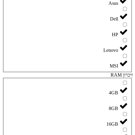
Asus
Dell
HP
Lenovo
MSI
זיכרון RAM
4GB
8GB
16GB