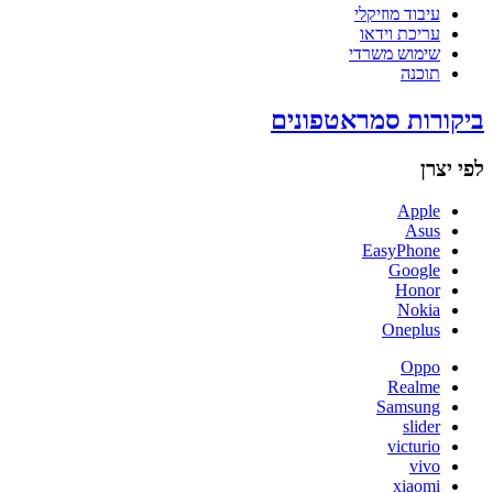
עיבוד מוזיקלי
עריכת וידאו
שימוש משרדי
תוכנה
ביקורות סמראטפונים
לפי יצרן
Apple
Asus
EasyPhone
Google
Honor
Nokia
Oneplus
Oppo
Realme
Samsung
slider
victurio
vivo
xiaomi