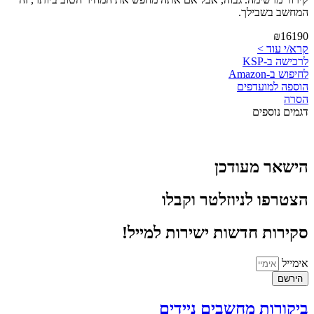
המחשב בשבילך.
₪16190
קרא/י עוד >
לרכישה ב-KSP
לחיפוש ב-Amazon
הוספה למועדפים
הסרה
דגמים נוספים
הישאר מעודכן
הצטרפו לניוזלטר וקבלו
סקירות חדשות ישירות למייל!
אימייל
הירשם
ביקורות מחשבים ניידים