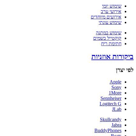
שימוש יומי
אירועי ערב
אירועים מיוחדים
שימוש עונתי
שימוש כמתנה
קוקטייל בשמים
חתימת ריח
ביקורות אוזניות
לפי יצרן
Apple
Sony
1More
Sennheiser
Logitech G
JLab
Skullcandy
Jabra
BuddyPhones
Beats