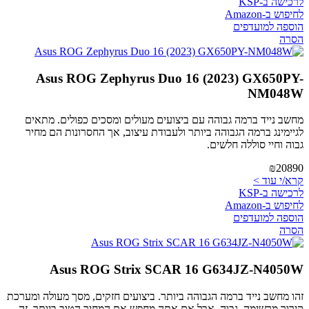
לרכישה ב-KSP
לחיפוש ב-Amazon
הוספה למועדפים
הסרה
Asus ROG Zephyrus Duo 16 (2023) GX650PY-
NM048W
מחשב נייד ברמה גבוהה עם ביצועים מעולים ומסכים כפולים. מתאים
לגיימינג ברמה הגבוהה ביותר ולעבודת עיצוב, אך החסרונות הם מחיר
גבוה וחיי סוללה חלשים.
₪20890
קרא/י עוד >
לרכישה ב-KSP
לחיפוש ב-Amazon
הוספה למועדפים
הסרה
Asus ROG Strix SCAR 16 G634JZ-N4050W
זהו מחשב נייד ברמה הגבוהה ביותר. ביצועים חזקים, מסך מעולה ומערכת
קירור מרשימה. גבוה, אבל אם אתה מחפש את המחיר הטוב ביותר, זה