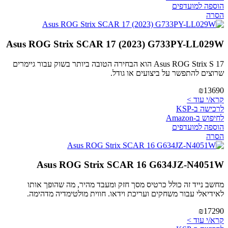
הוספה למועדפים
הסרה
Asus ROG Strix SCAR 17 (2023) G733PY-LL029W
Asus ROG Strix S 17 הוא הבחירה הטובה ביותר בשוק עבור גיימרים
שרוצים להתפשר על ביצועים או גודל.
₪13690
קרא/י עוד >
לרכישה ב-KSP
לחיפוש ב-Amazon
הוספה למועדפים
הסרה
Asus ROG Strix SCAR 16 G634JZ-N4051W
מחשב נייד זה כולל כרטיס מסך חזק ומעבד מהיר, מה שהופך אותו
לאידיאלי עבור משחקים ועריכת וידאו. חווית מולטימדיה מדהימה.
₪17290
קרא/י עוד >