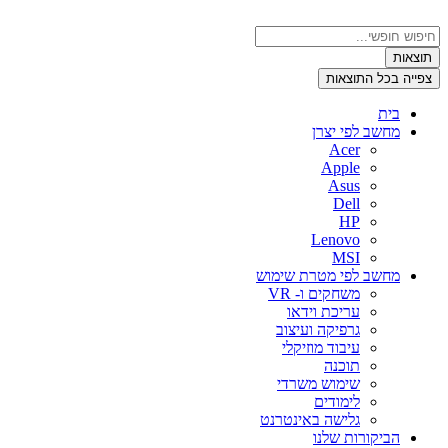
דלג
לתוכן
Search
...
תוצאות
צפייה בכל התוצאות
בית
מחשב לפי יצרן
Acer
Apple
Asus
Dell
HP
Lenovo
MSI
מחשב לפי מטרת שימוש
משחקים ו- VR
עריכת וידאו
גרפיקה ועיצוב
עיבוד מוזיקלי
תוכנה
שימוש משרדי
לימודים
גלישה באינטרנט
הביקורות שלנו