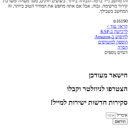
זהו מחשב נייד ברמה הגבוהה ביותר. ביצועים חזקים, מסך מעולה ומערכת
קירור מרשימה. גבוה, אבל אם אתה מחפש את המחיר הטוב ביותר, זה
המחשב בשבילך.
₪16190
קרא/י עוד >
לרכישה ב-KSP
לחיפוש ב-Amazon
הוספה למועדפים
הסרה
דגמים נוספים
הישאר מעודכן
הצטרפו לניוזלטר וקבלו
סקירות חדשות ישירות למייל!
אימייל
הירשם