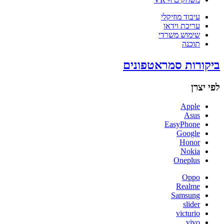
עיבוד מוזיקלי
עריכת וידאו
שימוש משרדי
תוכנה
ביקורות סמראטפונים
לפי יצרן
Apple
Asus
EasyPhone
Google
Honor
Nokia
Oneplus
Oppo
Realme
Samsung
slider
victurio
vivo