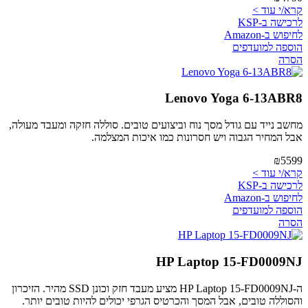
קרא/י עוד >
לרכישה ב-KSP
לחיפוש ב-Amazon
הוספה למועדפים
הסרה
Lenovo Yoga 6-13ABR8
מחשב נייד עם גודל מסך נוח וביצועים טובים. סוללה חזקה ומעבד מעולה,
אבל המחיר הגבוה ויש חסרונות כמו איכות המצלמה.
₪5599
קרא/י עוד >
לרכישה ב-KSP
לחיפוש ב-Amazon
הוספה למועדפים
הסרה
HP Laptop 15-FD0009NJ
ה-HP Laptop 15-FD0009NJ מציע מעבד חזק וכונן SSD מהיר. הזיכרון
והסוללה טובים, אבל המסך והכרטיס הגרפי יכולים להיות טובים יותר.