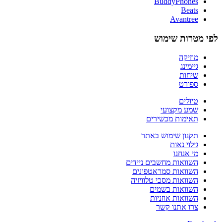
BuddyPhones
Beats
Avantree
לפי מטרות שימוש
מוזיקה
גיימינג
שיחות
ספורט
טיולים
שמע מקצועי
תאימות מכשירים
תקנון שימוש באתר
גילוי נאות
מי אנחנו
השוואות מחשבים ניידים
השוואות סמראטפונים
השוואות מסכי טלוויזיה
השוואות בשמים
השוואות אוזניות
צרו אתנו קשר