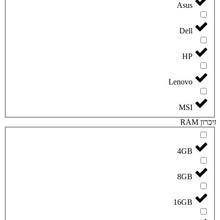
Asus
Dell
HP
Lenovo
MSI
זיכרון RAM
4GB
8GB
16GB