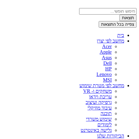
דלג
לתוכן
Search
...
תוצאות
צפייה בכל התוצאות
בית
מחשב לפי יצרן
Acer
Apple
Asus
Dell
HP
Lenovo
MSI
מחשב לפי מטרת שימוש
משחקים ו- VR
עריכת וידאו
גרפיקה ועיצוב
עיבוד מוזיקלי
תוכנה
שימוש משרדי
לימודים
גלישה באינטרנט
הביקורות שלנו