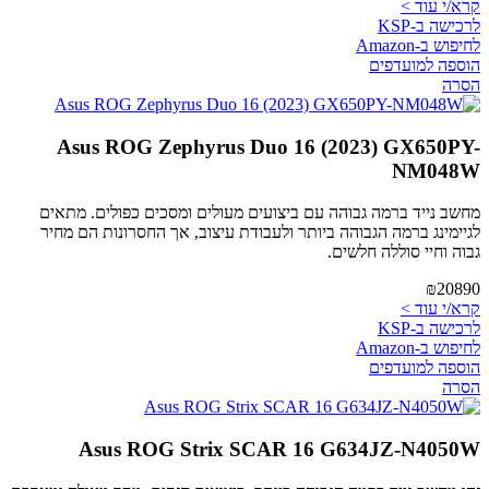
קרא/י עוד >
לרכישה ב-KSP
לחיפוש ב-Amazon
הוספה למועדפים
הסרה
Asus ROG Zephyrus Duo 16 (2023) GX650PY-
NM048W
מחשב נייד ברמה גבוהה עם ביצועים מעולים ומסכים כפולים. מתאים
לגיימינג ברמה הגבוהה ביותר ולעבודת עיצוב, אך החסרונות הם מחיר
גבוה וחיי סוללה חלשים.
₪20890
קרא/י עוד >
לרכישה ב-KSP
לחיפוש ב-Amazon
הוספה למועדפים
הסרה
Asus ROG Strix SCAR 16 G634JZ-N4050W