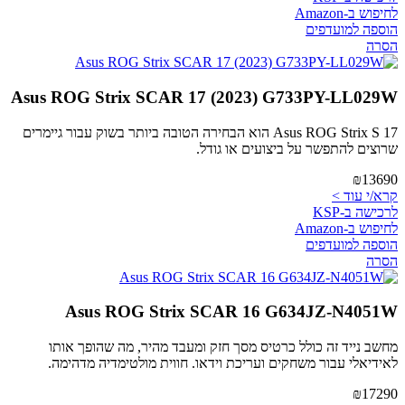
לחיפוש ב-Amazon
הוספה למועדפים
הסרה
Asus ROG Strix SCAR 17 (2023) G733PY-LL029W
Asus ROG Strix S 17 הוא הבחירה הטובה ביותר בשוק עבור גיימרים
שרוצים להתפשר על ביצועים או גודל.
₪13690
קרא/י עוד >
לרכישה ב-KSP
לחיפוש ב-Amazon
הוספה למועדפים
הסרה
Asus ROG Strix SCAR 16 G634JZ-N4051W
מחשב נייד זה כולל כרטיס מסך חזק ומעבד מהיר, מה שהופך אותו
לאידיאלי עבור משחקים ועריכת וידאו. חווית מולטימדיה מדהימה.
₪17290