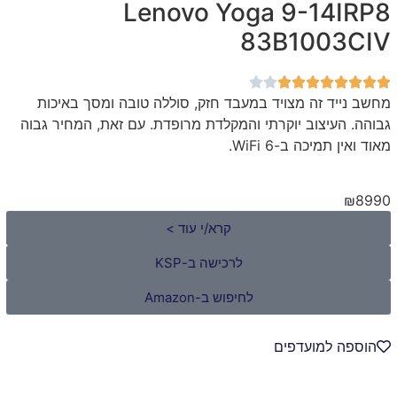
Lenovo Yoga 9-14IRP8
83B1003CIV
מחשב נייד זה מצויד במעבד חזק, סוללה טובה ומסך באיכות
גבוהה. העיצוב יוקרתי והמקלדת מרופדת. עם זאת, המחיר גבוה
מאוד ואין תמיכה ב-WiFi 6.
₪8990
קרא/י עוד >
לרכישה ב-KSP
לחיפוש ב-Amazon
הוספה למועדפים