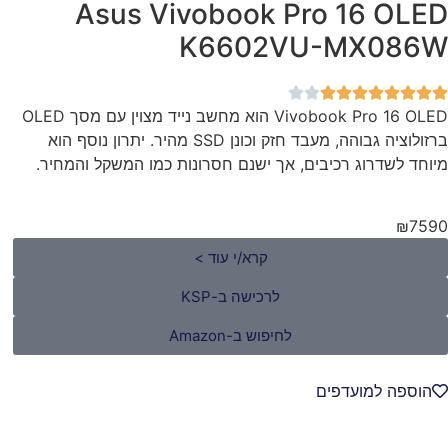
Asus Vivobook Pro 16 OLED
K6602VU-MX086W
Vivobook Pro 16 OLED הוא מחשב נייד מצוין עם מסך OLED
ברזולוציה גבוהה, מעבד חזק וכונן SSD מהיר. יתרון נוסף הוא
מיוחד לשדרוג רכיבים, אך ישנם חסרונות כמו המשקל והמחיר.
₪7590
קרא/י עוד >
לרכישה ב-KSP
לחיפוש ב-Amazon
הוספה למועדפים