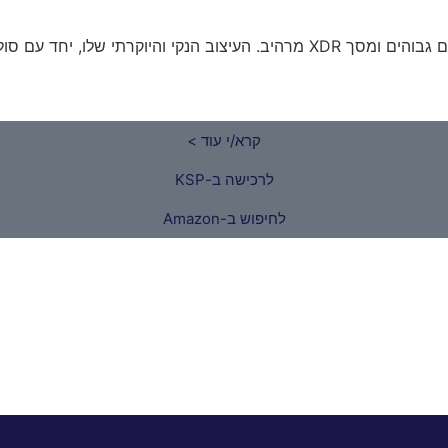
ה-Apple MacBook Pro 14 עם מעבד Apple M1 Pro מציע ביצועים גבוהים ומסך XDR 
קרא/י עוד >
לרכישה ב-KSP
לחיפוש ב-Amazon