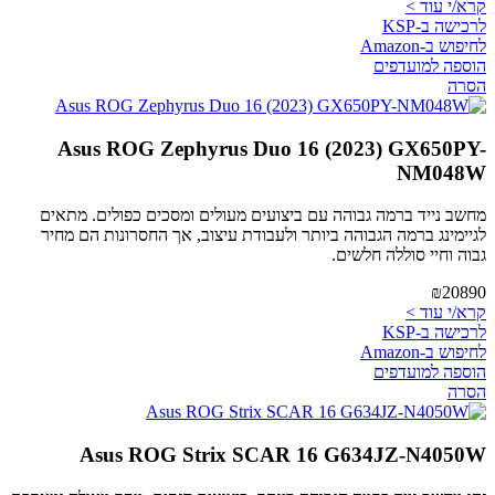
קרא/י עוד >
לרכישה ב-KSP
לחיפוש ב-Amazon
הוספה למועדפים
הסרה
Asus ROG Zephyrus Duo 16 (2023) GX650PY-
NM048W
מחשב נייד ברמה גבוהה עם ביצועים מעולים ומסכים כפולים. מתאים
לגיימינג ברמה הגבוהה ביותר ולעבודת עיצוב, אך החסרונות הם מחיר
גבוה וחיי סוללה חלשים.
₪20890
קרא/י עוד >
לרכישה ב-KSP
לחיפוש ב-Amazon
הוספה למועדפים
הסרה
Asus ROG Strix SCAR 16 G634JZ-N4050W