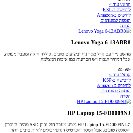
קרא/י עוד >
לרכישה ב-KSP
לחיפוש ב-Amazon
הוספה למועדפים
הסרה
Lenovo Yoga 6-13ABR8
מחשב נייד עם גודל מסך נוח וביצועים טובים. סוללה חזקה ומעבד מעולה,
אבל המחיר הגבוה ויש חסרונות כמו איכות המצלמה.
₪5599
קרא/י עוד >
לרכישה ב-KSP
לחיפוש ב-Amazon
הוספה למועדפים
הסרה
HP Laptop 15-FD0009NJ
ה-HP Laptop 15-FD0009NJ מציע מעבד חזק וכונן SSD מהיר. הזיכרון
והסוללה טובים, אבל המסך והכרטיס הגרפי יכולים להיות טובים יותר.