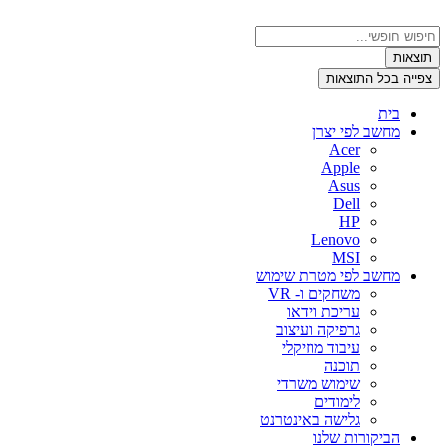
דלג
לתוכן
Search
...
תוצאות
צפייה בכל התוצאות
בית
מחשב לפי יצרן
Acer
Apple
Asus
Dell
HP
Lenovo
MSI
מחשב לפי מטרת שימוש
משחקים ו- VR
עריכת וידאו
גרפיקה ועיצוב
עיבוד מוזיקלי
תוכנה
שימוש משרדי
לימודים
גלישה באינטרנט
הביקורות שלנו