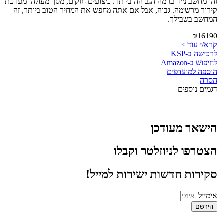
זהו מחשב נייד ברמה הגבוהה ביותר. ביצועים חזקים, מסך מעולה ומערכת
קירור מרשימה. גבוה, אבל אם אתה מחפש את המחיר הטוב ביותר, זה
המחשב בשבילך.
₪16190
קרא/י עוד >
לרכישה ב-KSP
לחיפוש ב-Amazon
הוספה למועדפים
הסרה
דגמים נוספים
הישאר מעודכן
הצטרפו לניוזלטר וקבלו
סקירות חדשות ישירות למייל!
אימייל
הירשם