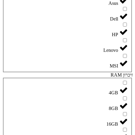
Asus
Dell
HP
Lenovo
MSI
זיכרון RAM
4GB
8GB
16GB