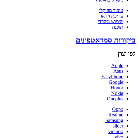
עיבוד מוזיקלי
עריכת וידאו
שימוש משרדי
תוכנה
ביקורות סמראטפונים
לפי יצרן
Apple
Asus
EasyPhone
Google
Honor
Nokia
Oneplus
Oppo
Realme
Samsung
slider
victurio
vivo