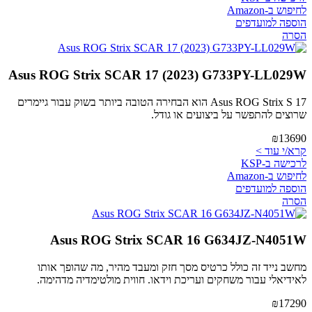
לחיפוש ב-Amazon
הוספה למועדפים
הסרה
Asus ROG Strix SCAR 17 (2023) G733PY-LL029W
Asus ROG Strix S 17 הוא הבחירה הטובה ביותר בשוק עבור גיימרים
שרוצים להתפשר על ביצועים או גודל.
₪13690
קרא/י עוד >
לרכישה ב-KSP
לחיפוש ב-Amazon
הוספה למועדפים
הסרה
Asus ROG Strix SCAR 16 G634JZ-N4051W
מחשב נייד זה כולל כרטיס מסך חזק ומעבד מהיר, מה שהופך אותו
לאידיאלי עבור משחקים ועריכת וידאו. חווית מולטימדיה מדהימה.
₪17290