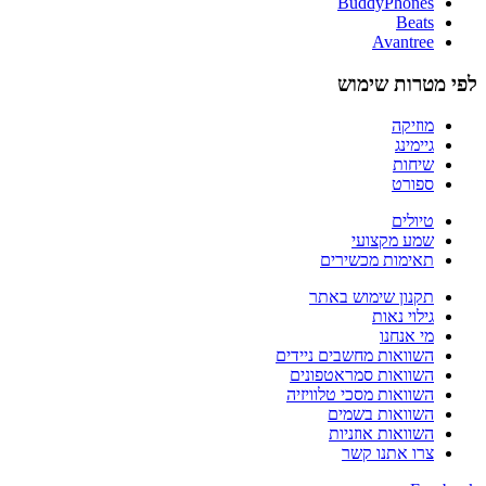
BuddyPhones
Beats
Avantree
לפי מטרות שימוש
מוזיקה
גיימינג
שיחות
ספורט
טיולים
שמע מקצועי
תאימות מכשירים
תקנון שימוש באתר
גילוי נאות
מי אנחנו
השוואות מחשבים ניידים
השוואות סמראטפונים
השוואות מסכי טלוויזיה
השוואות בשמים
השוואות אוזניות
צרו אתנו קשר