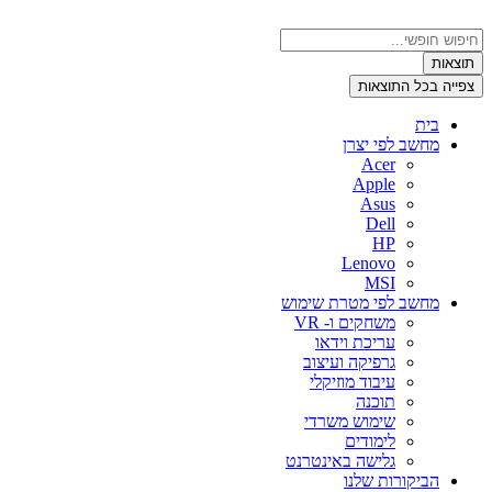
דלג
לתוכן
Search
...
תוצאות
צפייה בכל התוצאות
בית
מחשב לפי יצרן
Acer
Apple
Asus
Dell
HP
Lenovo
MSI
מחשב לפי מטרת שימוש
משחקים ו- VR
עריכת וידאו
גרפיקה ועיצוב
עיבוד מוזיקלי
תוכנה
שימוש משרדי
לימודים
גלישה באינטרנט
הביקורות שלנו