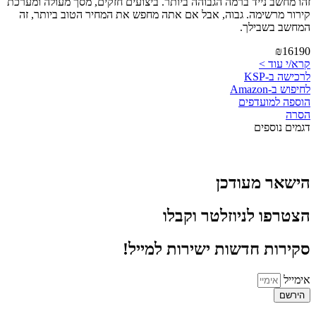
זהו מחשב נייד ברמה הגבוהה ביותר. ביצועים חזקים, מסך מעולה ומערכת
קירור מרשימה. גבוה, אבל אם אתה מחפש את המחיר הטוב ביותר, זה
המחשב בשבילך.
₪16190
קרא/י עוד >
לרכישה ב-KSP
לחיפוש ב-Amazon
הוספה למועדפים
הסרה
דגמים נוספים
הישאר מעודכן
הצטרפו לניוזלטר וקבלו
סקירות חדשות ישירות למייל!
אימייל
הירשם