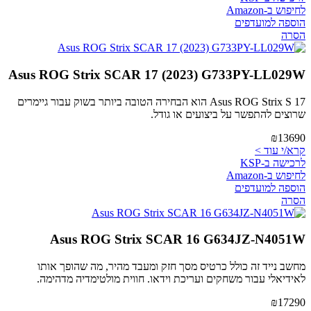
לחיפוש ב-Amazon
הוספה למועדפים
הסרה
Asus ROG Strix SCAR 17 (2023) G733PY-LL029W
Asus ROG Strix S 17 הוא הבחירה הטובה ביותר בשוק עבור גיימרים
שרוצים להתפשר על ביצועים או גודל.
₪13690
קרא/י עוד >
לרכישה ב-KSP
לחיפוש ב-Amazon
הוספה למועדפים
הסרה
Asus ROG Strix SCAR 16 G634JZ-N4051W
מחשב נייד זה כולל כרטיס מסך חזק ומעבד מהיר, מה שהופך אותו
לאידיאלי עבור משחקים ועריכת וידאו. חווית מולטימדיה מדהימה.
₪17290