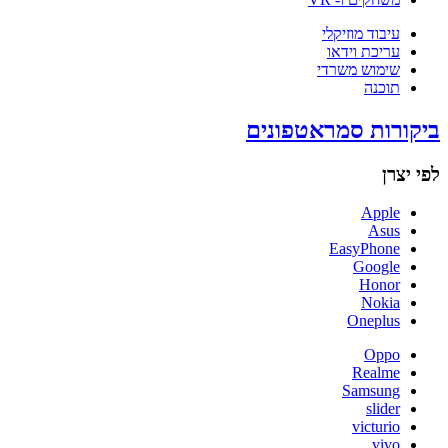
עיבוד מוזיקלי
עריכת וידאו
שימוש משרדי
תוכנה
ביקורות סמראטפונים
לפי יצרן
Apple
Asus
EasyPhone
Google
Honor
Nokia
Oneplus
Oppo
Realme
Samsung
slider
victurio
vivo