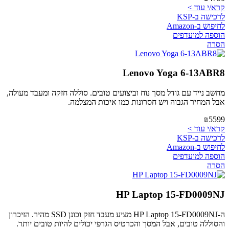
קרא/י עוד >
לרכישה ב-KSP
לחיפוש ב-Amazon
הוספה למועדפים
הסרה
Lenovo Yoga 6-13ABR8
מחשב נייד עם גודל מסך נוח וביצועים טובים. סוללה חזקה ומעבד מעולה,
אבל המחיר הגבוה ויש חסרונות כמו איכות המצלמה.
₪5599
קרא/י עוד >
לרכישה ב-KSP
לחיפוש ב-Amazon
הוספה למועדפים
הסרה
HP Laptop 15-FD0009NJ
ה-HP Laptop 15-FD0009NJ מציע מעבד חזק וכונן SSD מהיר. הזיכרון
והסוללה טובים, אבל המסך והכרטיס הגרפי יכולים להיות טובים יותר.