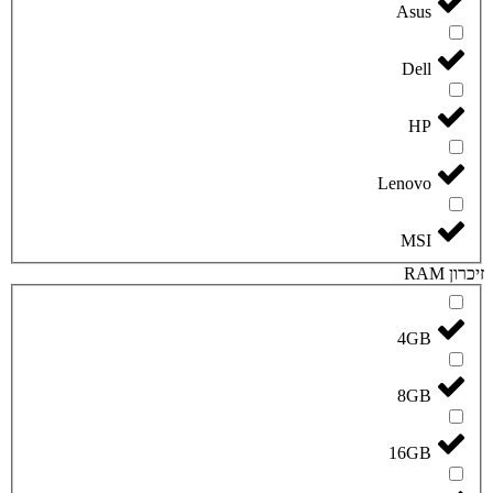
Asus
Dell
HP
Lenovo
MSI
זיכרון RAM
4GB
8GB
16GB