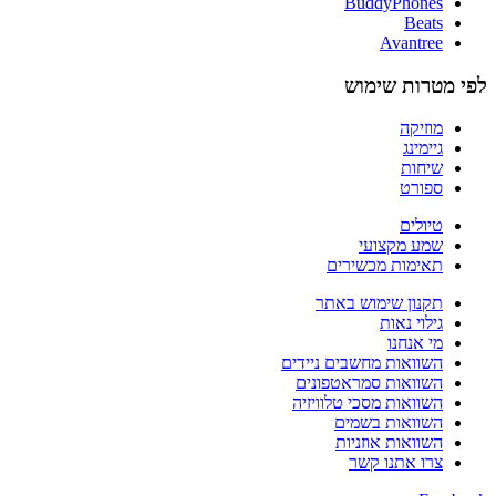
BuddyPhones
Beats
Avantree
לפי מטרות שימוש
מוזיקה
גיימינג
שיחות
ספורט
טיולים
שמע מקצועי
תאימות מכשירים
תקנון שימוש באתר
גילוי נאות
מי אנחנו
השוואות מחשבים ניידים
השוואות סמראטפונים
השוואות מסכי טלוויזיה
השוואות בשמים
השוואות אוזניות
צרו אתנו קשר