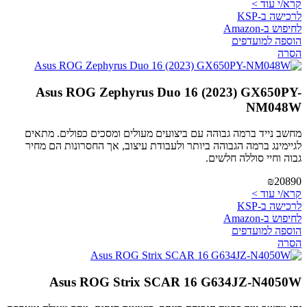
קרא/י עוד >
לרכישה ב-KSP
לחיפוש ב-Amazon
הוספה למועדפים
הסרה
Asus ROG Zephyrus Duo 16 (2023) GX650PY-
NM048W
מחשב נייד ברמה גבוהה עם ביצועים מעולים ומסכים כפולים. מתאים
לגיימינג ברמה הגבוהה ביותר ולעבודת עיצוב, אך החסרונות הם מחיר
גבוה וחיי סוללה חלשים.
₪20890
קרא/י עוד >
לרכישה ב-KSP
לחיפוש ב-Amazon
הוספה למועדפים
הסרה
Asus ROG Strix SCAR 16 G634JZ-N4050W