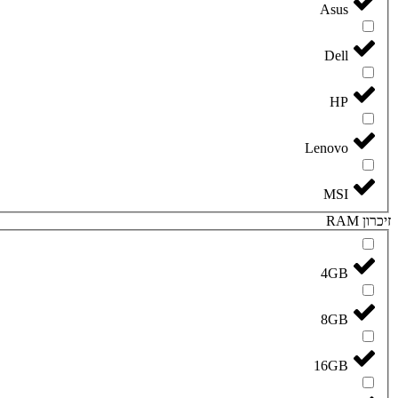
Asus
Dell
HP
Lenovo
MSI
זיכרון RAM
4GB
8GB
16GB