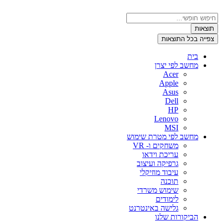
דלג
לתוכן
Search
...
תוצאות
צפייה בכל התוצאות
בית
מחשב לפי יצרן
Acer
Apple
Asus
Dell
HP
Lenovo
MSI
מחשב לפי מטרת שימוש
משחקים ו- VR
עריכת וידאו
גרפיקה ועיצוב
עיבוד מוזיקלי
תוכנה
שימוש משרדי
לימודים
גלישה באינטרנט
הביקורות שלנו