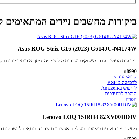
—
ביקורות מחשבים ניידים המתאימים 
Asus ROG Strix G16 (2023) G614JU-N4174W
ביצועים מעולים עבור משחקים ועבודת מולטימדיה. מסך איכותי ומערכת ק
₪8990
קרא/י עוד >
לרכישה ב-KSP
לחיפוש ב-Amazon
הוספה למועדפים
הסרה
Lenovo LOQ 15IRH8 82XV00HDIV
מחשב נייד חזק עם ביצועים מעולים ואפשרויות שדרוג. מתאים למשחקים וע