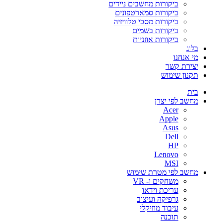
ביקורות מחשבים ניידים
ביקורות סמארטפונים
ביקורות מסכי טלוויזיה
ביקורות בשמים
ביקורות אוזניות
בלוג
מי אנחנו
יצירת קשר
תקנון שימוש
בית
מחשב לפי יצרן
Acer
Apple
Asus
Dell
HP
Lenovo
MSI
מחשב לפי מטרת שימוש
משחקים ו- VR
עריכת וידאו
גרפיקה ועיצוב
עיבוד מוזיקלי
תוכנה