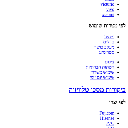
victurio
vivo
xiaomi
לפי מטרות שימוש
גיימינג
טיולים
מעקב כושר
סטרימינג
צילום
רשתות חברתיות
שימוש משרדי
שימוש יום יומי
ביקורות מסכי טלוויזיה
לפי יצרן
Fujicom
Hisense
JVC