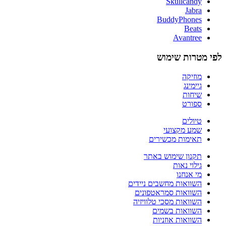
Skullcandy
Jabra
BuddyPhones
Beats
Avantree
לפי מטרות שימוש
מוזיקה
גיימינג
שיחות
ספורט
טיולים
שמע מקצועי
תאימות מכשירים
תקנון שימוש באתר
גילוי נאות
מי אנחנו
השוואות מחשבים ניידים
השוואות סמראטפונים
השוואות מסכי טלוויזיה
השוואות בשמים
השוואות אוזניות