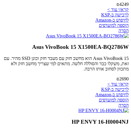
₪4249
קרא/י עוד >
לרכישה ב-KSP
לחיפוש ב-Amazon
הוספה למועדפים
הסרה
Asus VivoBook 15 X1500EA-BQ2786W
Asus VivoBook 15 הוא מחשב חזק עם מעבד חזק וכונן SSD מהיר. עם
זאת, משקלו כבד והסוללה חלשה. מתאים למי שצריך מחשב חזק ולא
מתכוון לסחוב אותו הרבה.
₪2690
קרא/י עוד >
לרכישה ב-KSP
לחיפוש ב-Amazon
הוספה למועדפים
הסרה
HP ENVY 16-H0004NJ