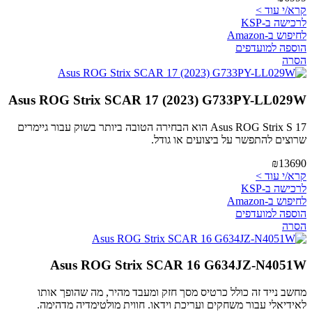
קרא/י עוד >
לרכישה ב-KSP
לחיפוש ב-Amazon
הוספה למועדפים
הסרה
Asus ROG Strix SCAR 17 (2023) G733PY-LL029W
Asus ROG Strix S 17 הוא הבחירה הטובה ביותר בשוק עבור גיימרים
שרוצים להתפשר על ביצועים או גודל.
₪13690
קרא/י עוד >
לרכישה ב-KSP
לחיפוש ב-Amazon
הוספה למועדפים
הסרה
Asus ROG Strix SCAR 16 G634JZ-N4051W
מחשב נייד זה כולל כרטיס מסך חזק ומעבד מהיר, מה שהופך אותו
לאידיאלי עבור משחקים ועריכת וידאו. חווית מולטימדיה מדהימה.