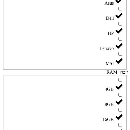
Asus
Dell
HP
Lenovo
MSI
זיכרון RAM
4GB
8GB
16GB