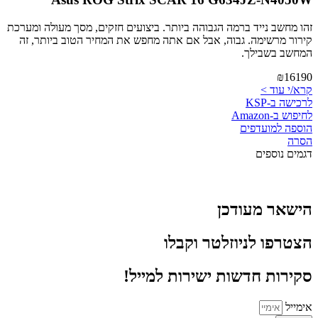
זהו מחשב נייד ברמה הגבוהה ביותר. ביצועים חזקים, מסך מעולה ומערכת
קירור מרשימה. גבוה, אבל אם אתה מחפש את המחיר הטוב ביותר, זה
המחשב בשבילך.
₪16190
קרא/י עוד >
לרכישה ב-KSP
לחיפוש ב-Amazon
הוספה למועדפים
הסרה
דגמים נוספים
הישאר מעודכן
הצטרפו לניוזלטר וקבלו
סקירות חדשות ישירות למייל!
אימייל