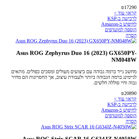
₪17290
קרא/י עוד >
לרכישה ב-KSP
לחיפוש ב-Amazon
הוספה למועדפים
הסרה
Asus ROG Zephyrus Duo 16 (2023) GX650PY-
NM048W
מחשב נייד ברמה גבוהה עם ביצועים מעולים ומסכים כפולים. מתאים
לגיימינג ברמה הגבוהה ביותר ולעבודת עיצוב, אך החסרונות הם מחיר
גבוה וחיי סוללה חלשים.
₪20890
קרא/י עוד >
לרכישה ב-KSP
לחיפוש ב-Amazon
הוספה למועדפים
הסרה
Asus ROG Strix SCAR 16 G634JZ-N4050W