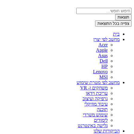
דלג
לתוכן
Search
...
תוצאות
צפייה בכל התוצאות
בית
מחשב לפי יצרן
Acer
Apple
Asus
Dell
HP
Lenovo
MSI
מחשב לפי מטרת שימוש
משחקים ו- VR
עריכת וידאו
גרפיקה ועיצוב
עיבוד מוזיקלי
תוכנה
שימוש משרדי
לימודים
גלישה באינטרנט
הביקורות שלנו