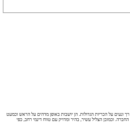
להן יוקרתי ואלגנטי, עם ריפוד עור רך ונעים על הכריות הגדולות. הן יושבות באופן מדהים על הראש וכמעט
ברה. וכמובן הצליל עשיר, בהיר ומדויק עם טווח דינמי רחב, כפי