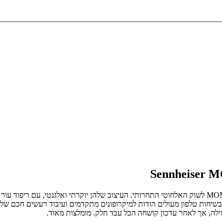
מותג האוזניות הגרמני הנחשב סנהייזר השיק את הדגם החדש MOMENTUM 4 לשוק האלחוטי התחרותי. העיצוב ש
שיחות טלפון מעולים הודות למיקרופונים מתקדמים ועיבוד רעשים חכם של הח
ילה, אך לאחר עדכון קושחה הכל עבד חלק. מומלצות מאוד.