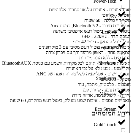
Power-Tech
סוג האוזניות - אוזניות על-אזן סגורות אלחוטיות
חוטיות - אלחוטי
NA
משך חיי סוללה - 60 שעות
אפשרויות חיבור - Bluetooth 5.2, כניסת Aux
ביטול רעשים - ביטול רעש אדפטיבי משתנה
Lenovo
תגובת תדר - 6Hz - 22kHz
גודל מנהל ההתקן - דינמי 42 מ"מ
איכות מיקרופון - ביטול רעש מסיבי עם 3 מיקרופונים
Silver Line
התאמה נוחה - ראשון מרופד ורך עם זיכרון צורה
הגנת מים - ללא הגנה מיוחדת
Sharkoon
תאימות מכשירים - תואם לכל מקורות השמע עם כניסת BluetoothAUX
פקדי מגע - מגע מלא על גבי האוזניות
תמיכת יישום - אפליקציה לשליטה והתאמה של ANC
SteelSeries
משקל - ‎303 גרם
חומרים - פלסטיק, מתכת, עור
אפשרויות צבע - שחור, לבן
Miracase
ניידות - קיפול פנימה, אריזה ניידת
מאפיינים נוספים - איכות שמע מעולה, ביטול רעש מתקדם, 60 שעות
Eco Stream
דירוג המומחים
Gold Touch