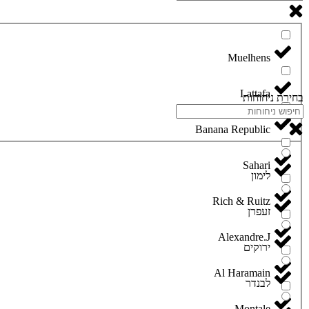
Lattafa
בחירת ניחוחות
Banana Republic
Sahari
לימון
Rich & Ruitz
זעפרן
Alexandre.J
ירוקים
Al Haramain
לבנדר
Montale