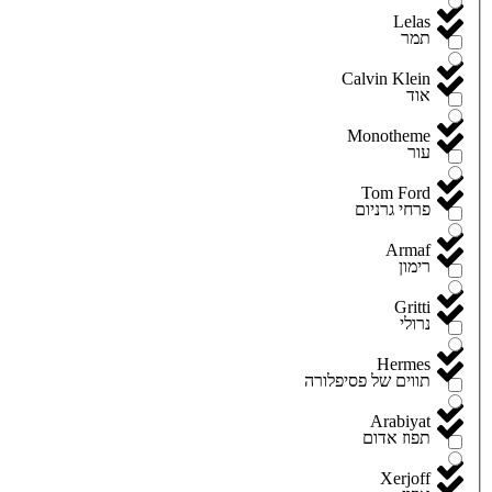
Lelas
תמר
Calvin Klein
אוד
Monotheme
עור
Tom Ford
פרחי גרניום
Armaf
רימון
Gritti
נרולי
Hermes
תווים של פסיפלורה
Arabiyat
תפוז אדום
Xerjoff