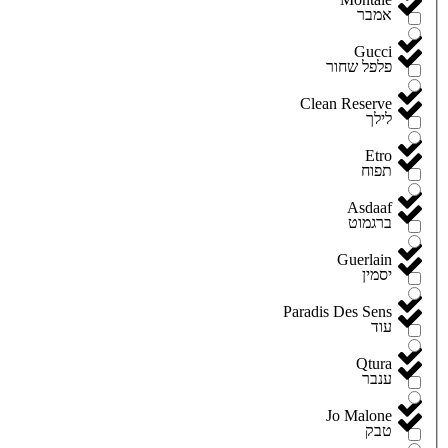
אמבר
Gucci
פלפל שחור
Clean Reserve
לילך
Etro
תפוח
Asdaaf
ברגמוט
Guerlain
יסמין
Paradis Des Sens
עוד
Qtura
ענבר
Jo Malone
טבק