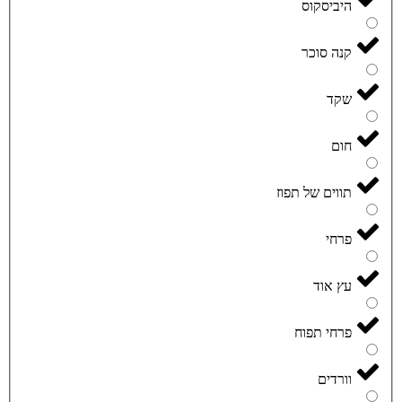
היביסקוס
קנה סוכר
שקד
חום
תווים של תפוז
פרחי
עץ אוד
פרחי תפוח
וורדים