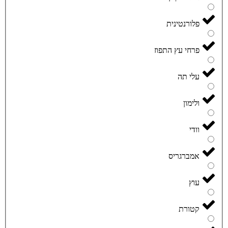
פלורנטינית
פרחי עץ התפוז
עלי תה
ולימון
וודי
אמברגריס
עוץ
קטורת