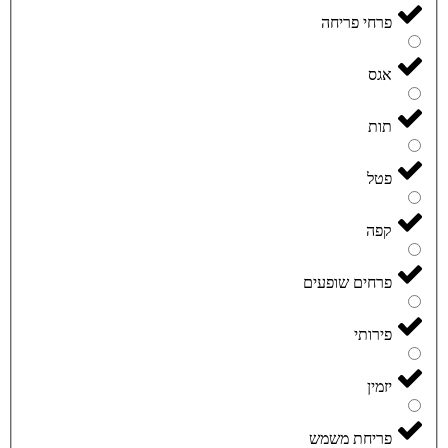
פרחי פריחה
אגס
תות
פטל
קפה
פרחים שופעים
פירותי
יזמין
פריחת משמש