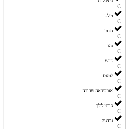
פסיפלורה
ויולט
חרוב
זהב
דבש
לוטוס
אורכידאה שחורה
פרחי לילך
גרדניה