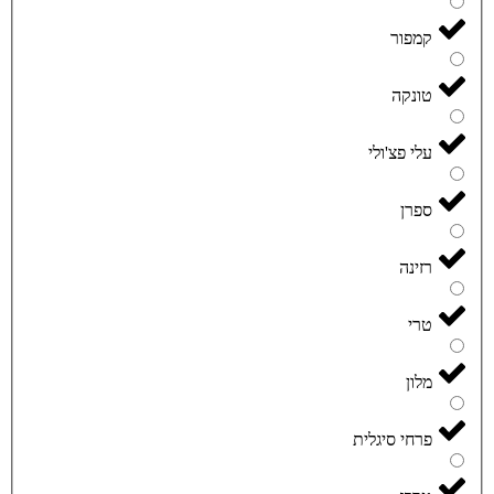
קמפור
טונקה
עלי פצ'ולי
ספרן
רזינה
טרי
מלון
פרחי סיגלית