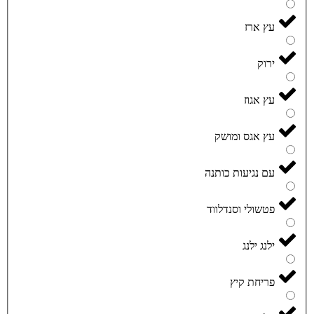
עץ ארז
ירוק
עץ אגוז
עץ אגס ומושק
עם נגיעות כותנה
פטשולי וסנדלווד
ילנג ילנג
פריחת קיץ