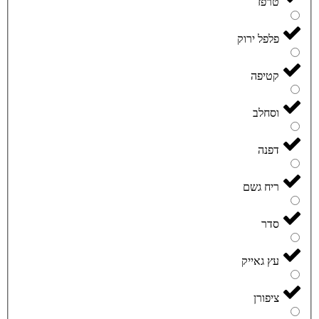
טרפז
פלפל ירוק
קטיפה
וסחלב
דפנה
ריח גשם
סדר
עץ גאייק
ציפורן