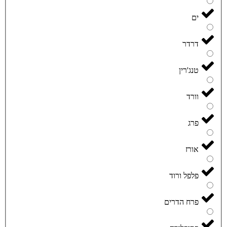
ים
דרדר
טנג'רין
וורד
פרג
אורז
פלפל ורוד
פרח הדרים