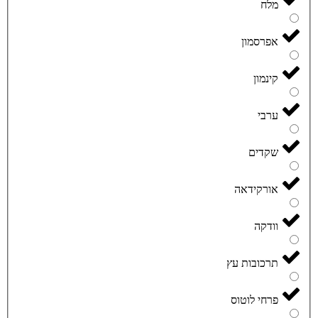
מלח
אפרסמון
קינמון
ערבי
שקדים
אורקידאה
וודקה
תרכובות עץ
פרחי לוטוס