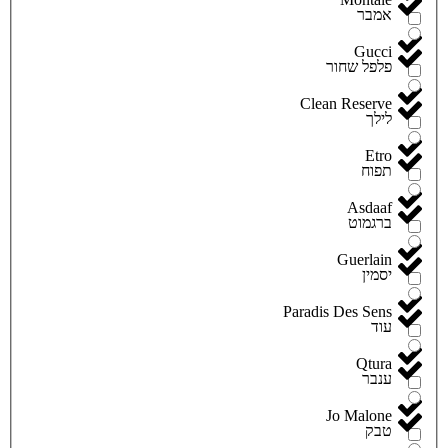
אמבר
Gucci
פלפל שחור
Clean Reserve
לילך
Etro
תפוח
Asdaaf
ברגמוט
Guerlain
יסמין
Paradis Des Sens
עוד
Qtura
ענבר
Jo Malone
טבק