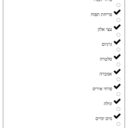
פריחת תפוח
עצי אלון
גרניום
סלטרה
אמברה
פרחי איריס
ונילה
מים ימיים