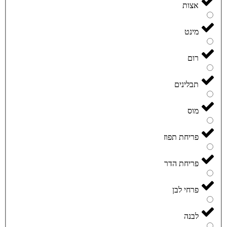
אצות
מינט
רום
תבלינים
מוס
פריחת תפוז
פריחת הדר
פרחי לבן
לבנה