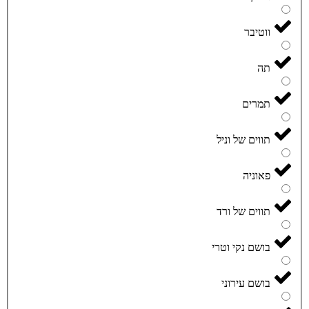
ווטיבר
תה
תמרים
תווים של וניל
פאוניה
תווים של ורד
בושם נקי וטרי
בושם עירוני