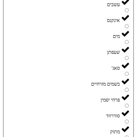
עשבים
אינקנס
מים
שעפתן
סאג'
בשמים מזרחיים
פרחי יסמין
סודרווד
מתוק