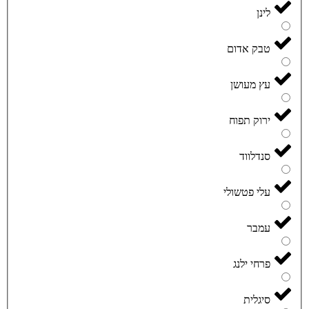
לינן
טבק אדום
עץ מעושן
ירוק תפוח
סנדלווד
עלי פטשולי
עמבר
פרחי ילנג
סיגלית