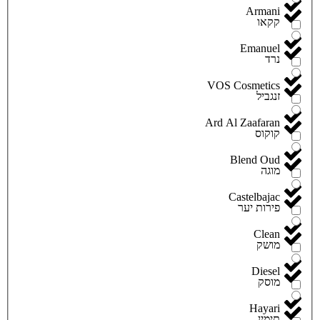
Armani
קקאו
Emanuel
נרד
VOS Cosmetics
זנגביל
Ard Al Zaafaran
קוקוס
Blend Oud
מוגה
Castelbajac
פירות יער
Clean
מושק
Diesel
מוסק
Hayari
תימין