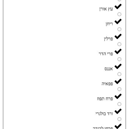
עץ אורן
ריחן
פרלין
פרי הדר
אננס
פפאיה
פרח תפוז
ורד בולגרי
פרחי לבנדר