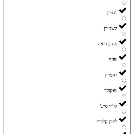
ג'סמין
קשמירן
אורכידיאה
שזיף
רוזמרין
שוקולד
קלרי סייג'
לימון קלברי