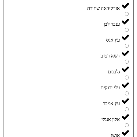
אורקידאה שחורה
ענבר לבן
עץ אגס
דשא רטוב
גלבנום
עלי ירוקים
עץ אמבר
אלון אנגלי
אושן