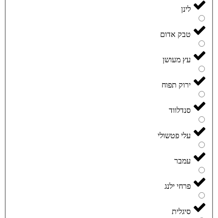
לינן
טבק אדום
עץ מעושן
ירוק תפוח
סנדלווד
עלי פטשולי
עמבר
פרחי ילנג
סיגלית