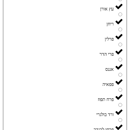
עץ אורן
ריחן
פרלין
פרי הדר
אננס
פפאיה
פרח תפוז
ורד בולגרי
פרחי לבנדר