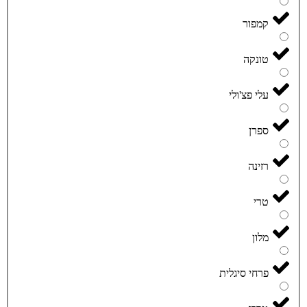
קמפור
טונקה
עלי פצ'ולי
ספרן
רזינה
טרי
מלון
פרחי סיגלית