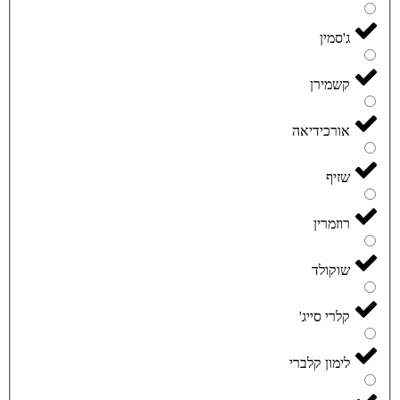
ג'סמין
קשמירן
אורכידיאה
שזיף
רוזמרין
שוקולד
קלרי סייג'
לימון קלברי