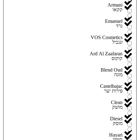
Armani
קקאו
Emanuel
נרד
VOS Cosmetics
זנגביל
Ard Al Zaafaran
קוקוס
Blend Oud
מוגה
Castelbajac
פירות יער
Clean
מושק
Diesel
מוסק
Hayari
תימין