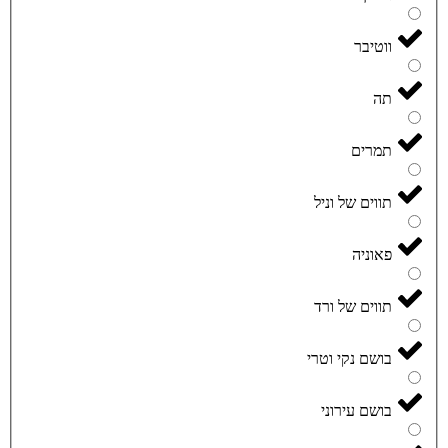
ווטיבר
תה
תמרים
תווים של וניל
פאוניה
תווים של ורד
בושם נקי וטרי
בושם עירוני