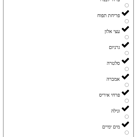
פריחת תפוח
עצי אלון
גרניום
סלטרה
אמברה
פרחי איריס
ונילה
מים ימיים