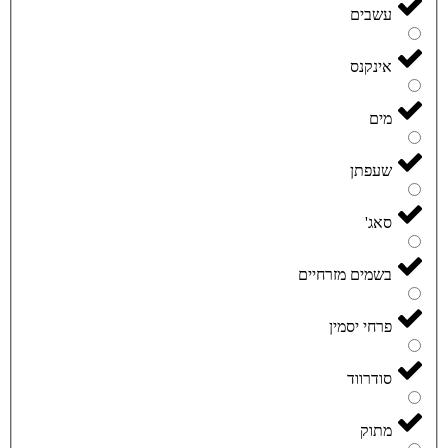
עשבים
אינקנס
מים
שעפתן
סאג'
בשמים מזרחיים
פרחי יסמין
סודרווד
מתוק