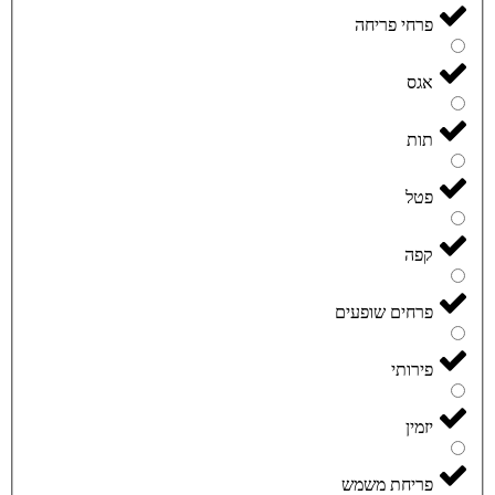
פרחי פריחה
אגס
תות
פטל
קפה
פרחים שופעים
פירותי
יזמין
פריחת משמש