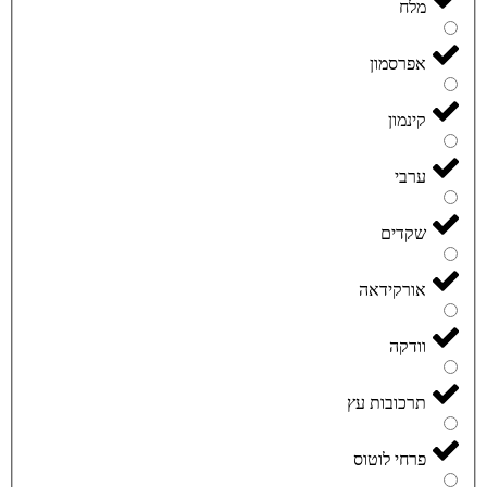
מלח
אפרסמון
קינמון
ערבי
שקדים
אורקידאה
וודקה
תרכובות עץ
פרחי לוטוס