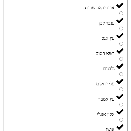
אורקידאה שחורה
ענבר לבן
עץ אגס
דשא רטוב
גלבנום
עלי ירוקים
עץ אמבר
אלון אנגלי
אושן