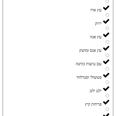
עץ ארז
ירוק
עץ אגוז
עץ אגס ומושק
עם נגיעות כותנה
פטשולי וסנדלווד
ילנג ילנג
פריחת קיץ