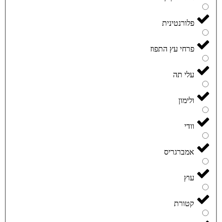
פלורנטינית
פרחי עץ התפוז
עלי תה
ולימון
וודי
אמברגריס
עוץ
קטורת