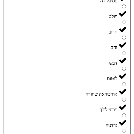
פסיפלורה
ויולט
חרוב
זהב
דבש
לוטוס
אורכידאה שחורה
פרחי לילך
גרדניה