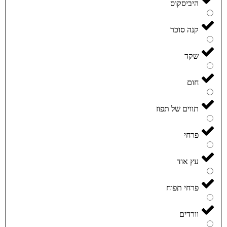
היביסקוס
קנה סוכר
שקד
חום
תווים של תפוז
פרחי
עץ אוד
פרחי תפוח
וורדים