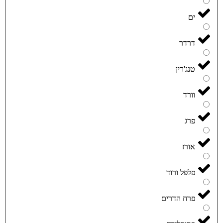
ים
דרדר
טנג'רין
וורד
פרג
אורז
פלפל ורוד
פרח הדרים