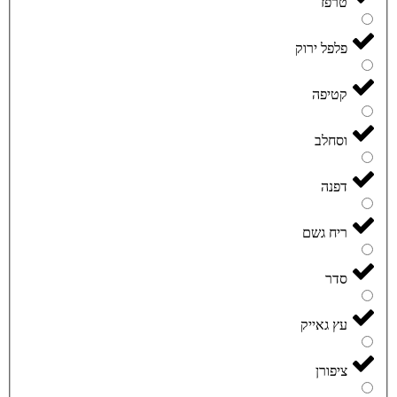
טרפז
פלפל ירוק
קטיפה
וסחלב
דפנה
ריח גשם
סדר
עץ גאייק
ציפורן