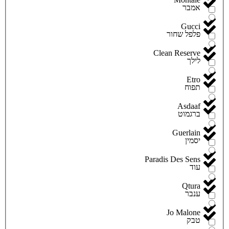
אמבר
Gucci
פלפל שחור
Clean Reserve
לילך
Etro
תפוח
Asdaaf
ברגמוט
Guerlain
יסמין
Paradis Des Sens
עוד
Qtura
ענבר
Jo Malone
טבק