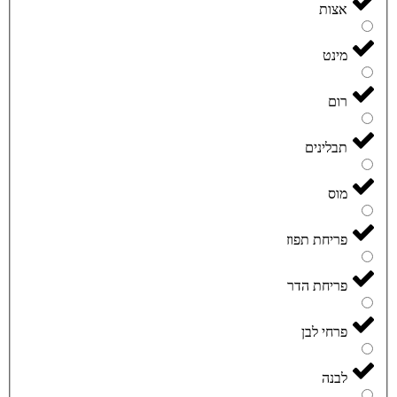
אצות
מינט
רום
תבלינים
מוס
פריחת תפוז
פריחת הדר
פרחי לבן
לבנה