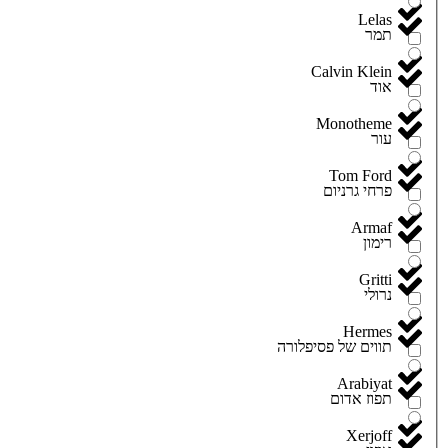
Lelas
תמר
Calvin Klein
אוד
Monotheme
עור
Tom Ford
פרחי גרניום
Armaf
רימון
Gritti
נרולי
Hermes
תווים של פסיפלורה
Arabiyat
תפוז אדום
Xerjoff