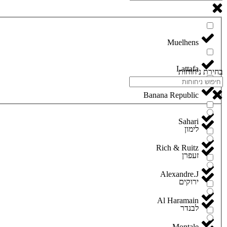
Lattafa
בחירת ניחוחות
Banana Republic
Sahari
לימון
Rich & Ruitz
זעפרן
Alexandre.J
ירוקים
Al Haramain
לבנדר
Montale