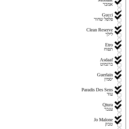
אמבר
Gucci
פלפל שחור
Clean Reserve
לילך
Etro
תפוח
Asdaaf
ברגמוט
Guerlain
יסמין
Paradis Des Sens
עוד
Qtura
ענבר
Jo Malone
טבק