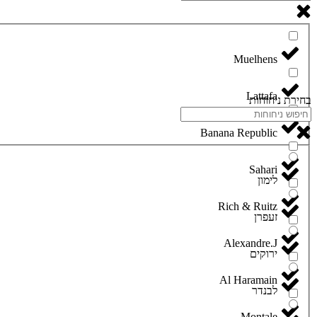
Lattafa
בחירת ניחוחות
Banana Republic
Sahari
לימון
Rich & Ruitz
זעפרן
Alexandre.J
ירוקים
Al Haramain
לבנדר
Montale