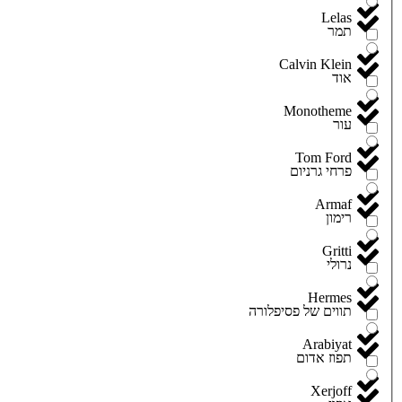
Lelas
תמר
Calvin Klein
אוד
Monotheme
עור
Tom Ford
פרחי גרניום
Armaf
רימון
Gritti
נרולי
Hermes
תווים של פסיפלורה
Arabiyat
תפוז אדום
Xerjoff