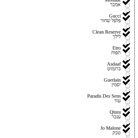
אמבר
Gucci
פלפל שחור
Clean Reserve
לילך
Etro
תפוח
Asdaaf
ברגמוט
Guerlain
יסמין
Paradis Des Sens
עוד
Qtura
ענבר
Jo Malone
טבק