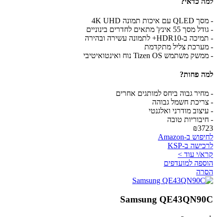
למה כדאי?
- מסך QLED עם איכות תמונה 4K UHD
- גודל מסך 55 אינץ' מתאים לחדרים בינוניים
- תמיכה ב-HDR10+ לתמונה עשירה ובהירה
- מערכת צליל מתקדמת
- ממשק משתמש Tizen OS נוח ואינטואיטיבי
למה פחות?
- מחיר גבוה ביחס למותגים אחרים
- צריכת חשמל גבוהה
- עיצוב מודרני ואלגנטי
- חיבוריות טובה
₪3723
לחיפוש ב-Amazon
לרכישה ב-KSP
קרא/י עוד >
הוספה למועדפים
הסרה
Samsung QE43QN90C