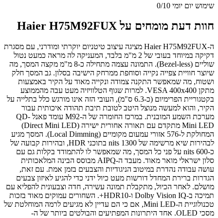
שימוש יום יומי
0/10
חוות דעת מומחים על Haier H75M92FUX
ה-Haier H75M92FUX מציגה עיצוב טיטניום יוקרתי ומודרני, עם מסגרת
דקיקה במיוחד בעובי של 2 מ"מ בלבד, המעניקה לה מראה כמעט נטול
שוליים (Bezel-less). התמונה עצמה מתחילה כ-8 מ"מ מקצה המסך, מה
שיוצר חוויית צפייה נקייה וסוחפת ממרחק הישיבה בסלון. גב המסך חלק
ושטוח, מה שמאפשר התקנה צמודה ונקייה מאוד על הקיר באמצעות
מתקן VESA 400x400. למרות שגוף הטלוויזיה מעט עבה מהממוצע
בקטגוריית הפרימיום (כ-6.3 ס"מ), העובי הזה אינו מורגש כלל בתלייה על
הקיר, והוא למעשה מנוצל היטב לטובת תיבת תהודה איכותית עבור
מערכת השמע המובנית. במרכז החומרה של ה-M92 עומד פאנל QD-
Mini LED מתקדם עם תאורה אחורית ישירה (Direct Mini LED)
המחולקת ל-576 אזורי עמעום מקומיים (Local Dimming). המסך מגיע
לבהירות שיא מרשימה של 1300 nits בתוכני HDR, ובהירות קבועה של
כ-600 nits על פני כל המסך, מה שמאפשר לו להתמודד בקלות גם עם
סלון ישראלי מואר מאוד. מעבד ה-AIPQ מבוסס הבינה המלאכותית
עושה עבודה נהדרת במיטוב הניגודיות והצבעים בזמן אמת. עם זאת,
הגדרות ברירת המחדל דורשות מעט כיול ידני כדי להגיע לאיזון צבעים
מושלם. לאחר הכיול, מתקבלת תמונה עשירה, חדה וצבעונית להפליא עם
תמיכה ב-Dolby Vision IQ ו-HDR10+. השחורים עמוקים מאוד בזכות
טכנולוגיית ה-Mini LED, אם כי הם עדיין לא מגיעים לרמה המוחלטת של
מסכי OLED. אחד היתרונות המפתיעים והבולטים ביותר של ה-