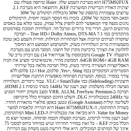
H75M92FUX הוא מערכת השמע שלה. Haier שיתפה פעולה עם
יצרנית האודיו הבריטית המוערכת KEF, והתוצאה היא מערכת 2.1
ערוצים עוצמתית בהספק של 50W (הכוללת רמקולים של 30W
וסאב-וופר מובנה של 20W). בזכות גוף המסך העבה יחסית, הרמקולים
נהנים מנפח פיזי המאפשר להם להפיק צליל עמוק, טבעי ומלא עם באסים
מורגשים היטב, תדרי מיד ברורים וטרבל חד. הטלוויזיה תומכת בפורמטים
מתקדמים כמו Dolby Atmos, DTS-MA 7.1 ו-True HD – תמיכה
שחסרה לעיתים קרובות אצל המתחרות הגדולות. חוויית השמע כאן טובה
משמעותית מרוב הטלוויזיות בשוק, ולמשתמש הממוצע היא תחסוך
לחלוטין את הצורך ברכישת מקרן קול חיצוני. המסך מגיע עם מערכת
ההפעלה Google TV (המבוססת על אנדרואיד 14) עם זיכרון נדיב של
4GB RAM ו-64GB ROM. הממשק מהיר, אינטואיטיבי ומציע את חנות
האפליקציות העשירה ביותר בשוק, כולל תמיכה מלאה בכל שירותי
הסטרימינג המקומיים (כמו Yes+, Sting, סלקום, Hot ו-12 פלוס) ללא
צורך בממיר. בנוסף, המערכת הפתוחה מאפשרת התקנת אפליקציות
חיצוניות (Sideloading) כמו SmartTube ו-VLC. עבור גיימרים, הטלוויזיה
מציעה חבילה מושלמת: קצב רענון של 144Hz בשתי כניסות HDMI 2.1,
תמיכה ב-VRR, ALLM, FreeSync Premium ומצב משחק ייחודי המגיע
עד 240Hz בטכנולוגיית DLG. השלט החכם המצורף כולל מיקרופון
לשליטה קולית (Google Assistant) ונטען באופן סולארי מתאורת החדר.
בשורה התחתונה, ה-Haier H75M92FUX היא הגדרה קלאסית למוצר
Value for Money. היא מביאה את טכנולוגיית ה-Mini LED המתקדמת,
קצב רענון מהיר לגיימינג, מערכת הפעלה חכמה ופתוחה, וסאונד יוצא מן
הכלל מבית KEF – כל זאת במחיר תחרותי ונגיש במיוחד ביחס למסכי 75
אינץ' של המותגים המובילים. היא אולי דורשת מעט משחק עם הגדרות