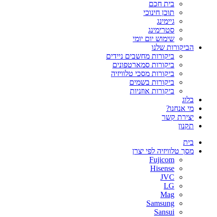
בית חכם
תוכן חינוכי
גיימינג
סטרימינג
שימוש יום יומי
הביקורות שלנו
ביקורות מחשבים ניידים
ביקורות סמארטפונים
ביקורות מסכי טלוויזיה
ביקורות בשמים
ביקורות אוזניות
בלוג
מי אנחנו?
יצירת קשר
תקנון
בית
מסך טלוויזיה לפי יצרן
Fujicom
Hisense
JVC
LG
Mag
Samsung
Sansui