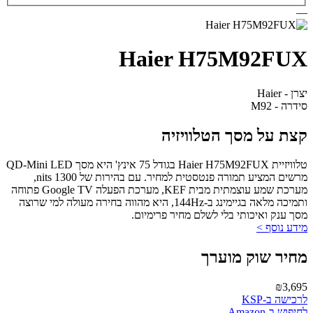
—
Haier H75M92FUX
יצרן - Haier
סידרה - M92
קצת על מסך הטלוויזיה
טלוויזיית Haier H75M92FUX בגודל 75 אינץ' היא מסך QD-Mini LED
מרשים המציע תמורה פנטסטית למחיר. עם בהירות של 1300 nits,
מערכת שמע עוצמתית מבית KEF, מערכת הפעלה Google TV פתוחה
ותמיכה מלאה בגיימינג ב-144Hz, היא מהווה בחירה מעולה למי שרוצה
מסך ענק ואיכותי בלי לשלם מחיר פרימיום.
מידע נוסף >
מחיר שוק מוערך
₪3,695
לרכישה ב-KSP
לחיפוש ב-Amazon