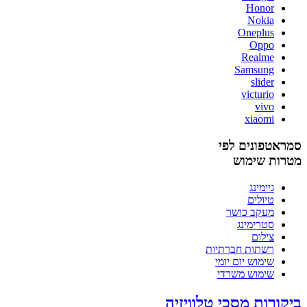
Honor
Nokia
Oneplus
Oppo
Realme
Samsung
slider
victurio
vivo
xiaomi
סמראטפונים לפי
מטרות שימוש
גיימינג
טיולים
מעקב כושר
סטרימינג
צילום
רשתות חברתיות
שימוש יום יומי
שימוש משרדי
ביקורות מסכי טלוויזיה