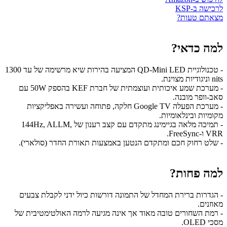
לרכישה ב-KSP
מצאתם טעות?
למה כדאי?
- טכנולוגיית QD-Mini LED המציעה בהירות שיא מרשימה של עד 1300
nits וניגודיות מצוינת.
- מערכת שמע איכותית ועוצמתית של חברת KEF בהספק 50W עם
סאב-וופר מובנה.
- מערכת הפעלה Google TV חלקה, פתוחה ועשירה באפליקציות
מקומיות ובינלאומיות.
- תמיכה מלאה בגיימינג מתקדם עם קצב רענון של 144Hz, ALLM,
VRR ו-FreeSync.
- שלט רחוק חכם ומתקדם הנטען באמצעות תאורת החדר (סולארי).
למה פחות?
- הגדרות ברירת המחדל של התמונה דורשות כיול ידני לקבלת צבעים
מאוזנים.
- רמת השחורים טובה מאוד אך אינה מגיעה לרמה האולטימטיבית של
מסכי OLED.