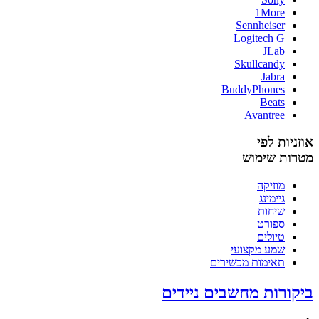
1More
Sennheiser
Logitech G
JLab
Skullcandy
Jabra
BuddyPhones
Beats
Avantree
אוזניות לפי
מטרות שימוש
מוזיקה
גיימינג
שיחות
ספורט
טיולים
שמע מקצועי
תאימות מכשירים
ביקורות מחשבים ניידים