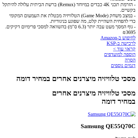
- הזרמת תכני 4K כבדים במיוחד (Remux) ברשת הביתית עלולה להיתקל
בקשיים.
- במצב משחק (Game Mode) הטלוויזיה מבטלת את העמעום המקומי
כדי להפחית השהיית קלט, מה שפוגע בניגודיות.
- גוף המסך מעט עבה יותר (6.3 ס"מ) בהשוואה למסכי פרימיום דקיקים.
₪3695
לחיפוש ב-Amazon
לרכישה ב-KSP
קרא/י עוד >
הוספה למועדפים
הסרה
דגמים נוספים
מסכי טלוויזיה מיצרנים אחרים במחיר דומה
מסכי טלוויזיה מיצרנים אחרים
במחיר דומה
Samsung QE55Q70C