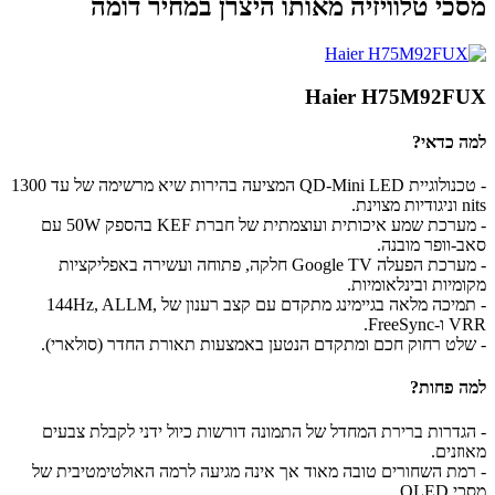
מסכי טלוויזיה מאותו היצרן במחיר דומה
Haier H75M92FUX
למה כדאי?
- טכנולוגיית QD-Mini LED המציעה בהירות שיא מרשימה של עד 1300
nits וניגודיות מצוינת.
- מערכת שמע איכותית ועוצמתית של חברת KEF בהספק 50W עם
סאב-וופר מובנה.
- מערכת הפעלה Google TV חלקה, פתוחה ועשירה באפליקציות
מקומיות ובינלאומיות.
- תמיכה מלאה בגיימינג מתקדם עם קצב רענון של 144Hz, ALLM,
VRR ו-FreeSync.
- שלט רחוק חכם ומתקדם הנטען באמצעות תאורת החדר (סולארי).
למה פחות?
- הגדרות ברירת המחדל של התמונה דורשות כיול ידני לקבלת צבעים
מאוזנים.
- רמת השחורים טובה מאוד אך אינה מגיעה לרמה האולטימטיבית של
מסכי OLED.