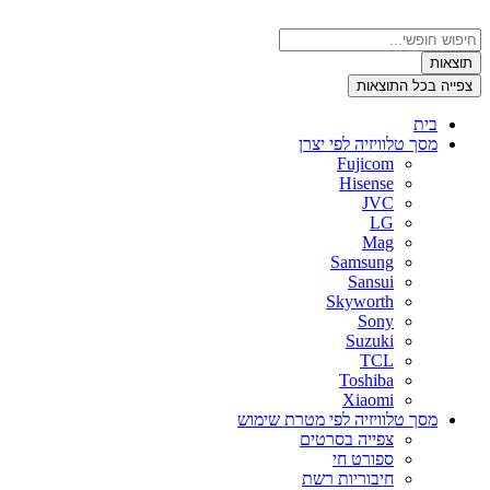
דלג
לתוכן
Search
...
תוצאות
צפייה בכל התוצאות
בית
מסך טלוויזיה לפי יצרן
Fujicom
Hisense
JVC
LG
Mag
Samsung
Sansui
Skyworth
Sony
Suzuki
TCL
Toshiba
Xiaomi
מסך טלוויזיה לפי מטרת שימוש
צפייה בסרטים
ספורט חי
חיבוריות רשת