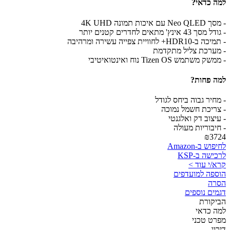
למה כדאי?
- מסך Neo QLED עם איכות תמונה 4K UHD
- גודל מסך 43 אינץ' מתאים לחדרים קטנים יותר
- תמיכה ב-HDR10+ לחוויית צפייה עשירה ומרהיבה
- מערכת צליל מתקדמת
- ממשק משתמש Tizen OS נוח ואינטואיטיבי
למה פחות?
- מחיר גבוה ביחס לגודל
- צריכת חשמל נמוכה
- עיצוב דק ואלגנטי
- חיבוריות מעולה
₪3724
לחיפוש ב-Amazon
לרכישה ב-KSP
קרא/י עוד >
הוספה למועדפים
הסרה
דגמים נוספים
הביקורת
למה כדאי
מפרט טכני
דירוג