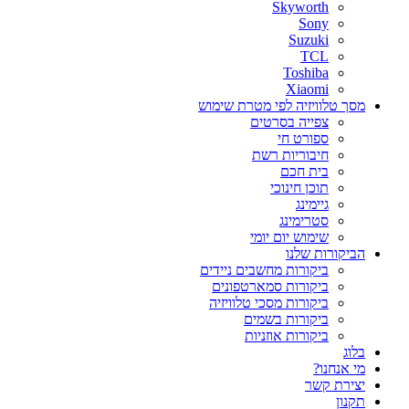
Skyworth
Sony
Suzuki
TCL
Toshiba
Xiaomi
מסך טלוויזיה לפי מטרת שימוש
צפייה בסרטים
ספורט חי
חיבוריות רשת
בית חכם
תוכן חינוכי
גיימינג
סטרימינג
שימוש יום יומי
הביקורות שלנו
ביקורות מחשבים ניידים
ביקורות סמארטפונים
ביקורות מסכי טלוויזיה
ביקורות בשמים
ביקורות אוזניות
בלוג
מי אנחנו?
יצירת קשר
תקנון