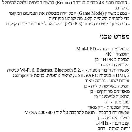
- הזרמת תכני 4K כבדים במיוחד (Remux) ברשת הביתית עלולה להיתקל
בקשיים.
- במצב משחק (Game Mode) הטלוויזיה מבטלת את העמעום המקומי
כדי להפחית השהיית קלט, מה שפוגע בניגודיות.
- גוף המסך מעט עבה יותר (6.3 ס"מ) בהשוואה למסכי פרימיום דקיקים.
מפרט טכני
טכנולוגיית תצוגה - Mini-LED
רזולוציה ־ 4K
תמיכה ב HDR ־ כן
טלוויזיה חכמה- כן
אפשרויות חיבור נוספות - Wi-Fi 6, Ethernet, Bluetooth 5.2, 4 כניסות
HDMI, 2 כניסות USB, eARC, יציאה אופטית, כניסת Composite
איכות שמע - גבוהה מאוד
תמיכה בשליטה קולית - כן
מאפיינים מרוחקים - כן
התאמה לגיימינג ־ כן
עובי מסך - דק
גודל המסגרת - דק מאוד
אפשרויות הרכבה - תואם להרכבה על קיר VESA 400x400
יעילות אנרגיה - כן
קצב רענון - 144Hz
זוויות תצוגה - רחב