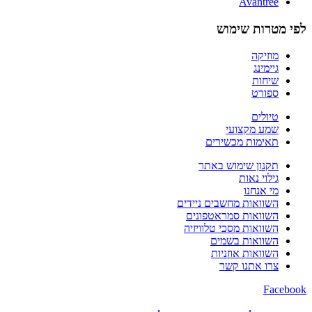
Avantree
לפי מטרות שימוש
מוזיקה
גיימינג
שיחות
ספורט
טיולים
שמע מקצועי
תאימות מכשירים
תקנון שימוש באתר
גילוי נאות
מי אנחנו
השוואות מחשבים ניידים
השוואות סמראטפונים
השוואות מסכי טלוויזיה
השוואות בשמים
השוואות אוזניות
צרו אתנו קשר
Facebook