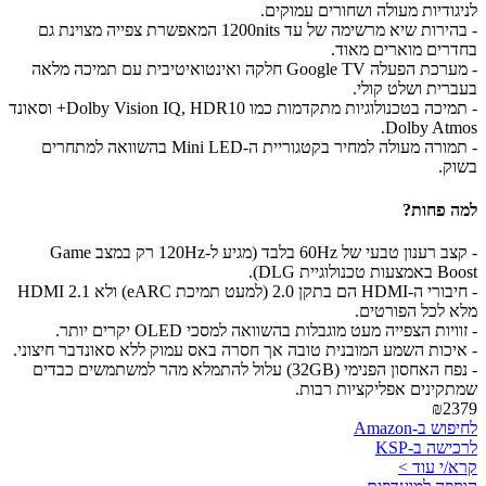
לניגודיות מעולה ושחורים עמוקים.
- בהירות שיא מרשימה של עד 1200nits המאפשרת צפייה מצוינת גם
בחדרים מוארים מאוד.
- מערכת הפעלה Google TV חלקה ואינטואיטיבית עם תמיכה מלאה
בעברית ושלט קולי.
- תמיכה בטכנולוגיות מתקדמות כמו Dolby Vision IQ, HDR10+ וסאונד
Dolby Atmos.
- תמורה מעולה למחיר בקטגוריית ה-Mini LED בהשוואה למתחרים
בשוק.
למה פחות?
- קצב רענון טבעי של 60Hz בלבד (מגיע ל-120Hz רק במצב Game
Boost באמצעות טכנולוגיית DLG).
- חיבורי ה-HDMI הם בתקן 2.0 (למעט תמיכת eARC) ולא HDMI 2.1
מלא לכל הפורטים.
- זוויות הצפייה מעט מוגבלות בהשוואה למסכי OLED יקרים יותר.
- איכות השמע המובנית טובה אך חסרה באס עמוק ללא סאונדבר חיצוני.
- נפח האחסון הפנימי (32GB) עלול להתמלא מהר למשתמשים כבדים
שמתקינים אפליקציות רבות.
₪2379
לחיפוש ב-Amazon
לרכישה ב-KSP
קרא/י עוד >