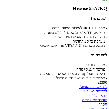
Hisense 55A7KQ
למה כדאי?
- מסך 4K UHD לאיכות תמונה גבוהה
- גודל מסך 55 אינץ' מתאים לחדרים בינוניים
- תמיכה ב-4K HDR לצבעים עשירים
- מערכת צליל מתקדמת
- ממשק משתמש VIDAA U נוח ואינטואיטיבי
למה פחות?
- מחיר תחרותי
- צריכת חשמל גבוהה
- חלק מהאפליקציות עשויות לא להיות תואמות
- ממשק חיבוריות עשוי להיות מוגבל
₪2390
לחיפוש ב-Amazon
לרכישה ב-KSP
קרא/י עוד >
הוספה למועדפים
הסרה
דגמים נוספים