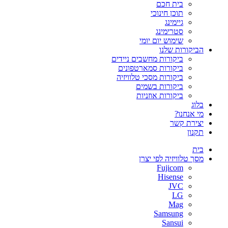
בית חכם
תוכן חינוכי
גיימינג
סטרימינג
שימוש יום יומי
הביקורות שלנו
ביקורות מחשבים ניידים
ביקורות סמארטפונים
ביקורות מסכי טלוויזיה
ביקורות בשמים
ביקורות אוזניות
בלוג
מי אנחנו?
יצירת קשר
תקנון
בית
מסך טלוויזיה לפי יצרן
Fujicom
Hisense
JVC
LG
Mag
Samsung
Sansui