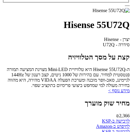
—
Hisense 55U72Q
יצרן - Hisense
סידרה - U72Q
קצת על מסך הטלוויזיה
ה-Hisense 55U72Q היא טלוויזיית Mini-LED מצוינת המציעה תמורה
פנטסטית למחיר. עם בהירות של 1000 ניטים, קצב רענון של 144Hz
לגיימינג, סאב-וופר מובנה ומערכת הפעלה VIDAA מהירה, היא מהווה
בחירה מעולה למי שמחפש ביצועי פרימיום בתקציב שפוי.
מידע נוסף >
מחיר שוק מוערך
₪2,366
לרכישה ב-KSP
לחיפוש ב-Amazon
לרכישה ב-KSP