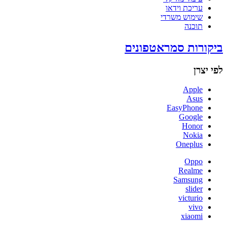
עריכת וידאו
שימוש משרדי
תוכנה
ביקורות סמראטפונים
לפי יצרן
Apple
Asus
EasyPhone
Google
Honor
Nokia
Oneplus
Oppo
Realme
Samsung
slider
victurio
vivo
xiaomi