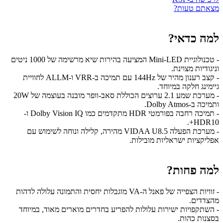
מצאתם טעות?
למה כדאי?
- טכנולוגיית Mini-LED המציעה בהירות שיא מרשימה של 1000 ניטים
וניגודיות מצוינת.
- קצב רענון מהיר של 144Hz עם תמיכה ב-VRR ו-ALLM לחוויית
גיימינג חלקה במיוחד.
- מערכת שמע 2.1 ערוצים הכוללת סאב-וופר מובנה בעוצמה של 20W
ותמיכה ב-Dolby Atmos.
- תמיכה רחבה בפורמטי HDR מתקדמים כמו Dolby Vision IQ ו-
HDR10+.
- מערכת הפעלה VIDAA U8.5 מהירה, קלילה ונוחה לשימוש עם
אפליקציות ישראליות מובילות.
למה פחות?
- זוויות הצפייה של פאנל ה-VA מוגבלות יחסית והתמונה עלולה לדהות
מהצדדים.
- השתקפויות ישירות עלולות להפריע בחדרים מוארים מאוד, במיוחד
בסצנות כהות.