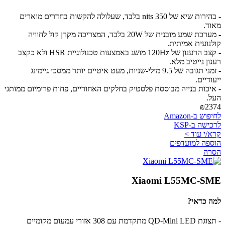
- בהירות שיא של 350 nits בלבד, שעלולה להקשות בחדרים מוארים
מאוד.
- מערכת שמע מובנית של 20W בלבד, המצריכה מקרן קול לחוויה
קולנועית אמיתית.
- קצב הרענון של 120Hz מושג באמצעות טכנולוגיית HSR ולא כקצב
רענון נייטיב מלא.
- זמני תגובה של 9.5 מילי-שניות, מעט איטיים יותר ממסכי גיימינג
ייעודיים.
- איכות בנייה מבוססת פלסטיק בחלקים האחוריים, פחות פרימיום ממותגי
העל.
₪2374
לחיפוש ב-Amazon
לרכישה ב-KSP
קרא/י עוד >
הוספה למועדפים
הסרה
Xiaomi L55MC-SME
למה כדאי?
- תצוגת QD-Mini LED מתקדמת עם 308 אזורי עמעום מקומיים