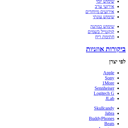
שימוש יומי
אירועי ערב
אירועים מיוחדים
שימוש עונתי
שימוש כמתנה
קוקטייל בשמים
חתימת ריח
ביקורות אוזניות
לפי יצרן
Apple
Sony
1More
Sennheiser
Logitech G
JLab
Skullcandy
Jabra
BuddyPhones
Beats