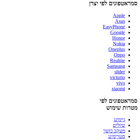
סמראטפונים לפי יצרן
Apple
Asus
EasyPhone
Google
Honor
Nokia
Oneplus
Oppo
Realme
Samsung
slider
victurio
vivo
xiaomi
סמראטפונים לפי
מטרות שימוש
גיימינג
טיולים
מעקב כושר
סטרימינג