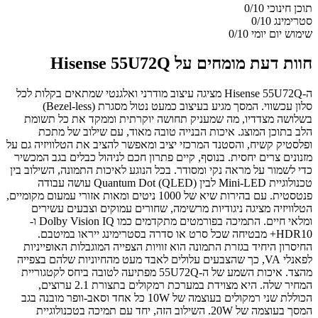
תוכן חינוכי
0/10
סטרימינג
0/10
שימוש יום יומי
0/10
חוות דעת מומחים על Hisense 55U72Q
ה-Hisense 55U72Q מציגה עיצוב מודרני ואלגנטי שמתאים בקלות לכל
סלון עכשווי. המסך מגיע בעיצוב כמעט נטול מסגרת (Bezel-less)
בשלושה מצדדיו, מה שמעניק תחושה יוקרתית וממקד את כל תשומת
הלב בתוכן המוצג. איכות הבנייה טובה מאוד, עם שילוב של מתכת
ופלסטיק קשיח, והסטנד המרכזי יציב ומאפשר להציב את הטלוויזיה גם על
מזנונים צרים יחסית. בנוסף, קיים פתרון חכם לניהול כבלים בגב המכשיר
כדי לשמור על מראה נקי ומסודר. בכל הנוגע לאיכות התמונה, השילוב בין
טכנולוגיית Mini-LED לבין Quantum Dot (QLED) עושה עבודה
פנטסטית. עם בהירות שיא של 1000 ניטים ומאות אזורי עמעום מקומיים,
הטלוויזיה מציגה ניגודיות מרשימה, שחורים עמוקים וצבעים עשירים
ומלאי חיים. התמיכה בפורמטים מתקדמים כמו Dolby Vision IQ ו-
HDR10+ מבטיחה שכל סרט או סדרה בסטרימינג ייראו במיטבם.
החיסרון היחיד בגזרת התמונה הוא זוויות הצפייה המוגבלות האופייניות
לפאנלי VA, כך שהצבעים עלולים לאבד מעט מהחיוניות שלהם בצפייה
מהצד. איכות השמע של ה-55U72Q מפתיעה לטובה ביחס לקטגוריית
המחיר שלה. היא מצוידת במערכת רמקולים בתצורת 2.1 ערוצים,
הכוללת שני רמקולים בעוצמה של 10W כל אחד וסאב-וופר מובנה בגב
המסך בעוצמה של 20W. השילוב הזה, יחד עם תמיכה בטכנולוגיית