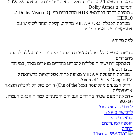
- מערכת שמע 2.1 ערוצים הכוללת סאב-וופר מובנה בעוצמה של 20W
ותמיכה ב-Dolby Atmos.
- תמיכה רחבה בפורמטי HDR מתקדמים כמו Dolby Vision IQ ו-
HDR10+.
- מערכת הפעלה VIDAA U8.5 מהירה, קלילה ונוחה לשימוש עם
אפליקציות ישראליות מובילות.
למה פחות?
- זוויות הצפייה של פאנל ה-VA מוגבלות יחסית והתמונה עלולה לדהות
מהצדדים.
- השתקפויות ישירות עלולות להפריע בחדרים מוארים מאוד, במיוחד
בסצנות כהות.
- מערכת ההפעלה VIDAA מציעה פחות אפליקציות בהשוואה ל-
Google TV או Android TV.
- דיוק הצבעים מהקופסה (Out of the box) דורש כיול קל לקבלת תוצאה
אופטימלית.
- הסאונד מעט שטוח בתדרים הגבוהים והבינוניים למרות הבאס העמוק.
₪2366
לחיפוש ב-Amazon
לרכישה ב-KSP
קרא/י עוד >
הוספה למועדפים
הסרה