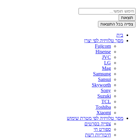
דלג
לתוכן
Search
...
תוצאות
צפייה בכל התוצאות
בית
מסך טלוויזיה לפי יצרן
Fujicom
Hisense
JVC
LG
Mag
Samsung
Sansui
Skyworth
Sony
Suzuki
TCL
Toshiba
Xiaomi
מסך טלוויזיה לפי מטרת שימוש
צפייה בסרטים
ספורט חי
חיבוריות רשת