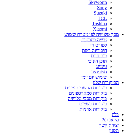
Skyworth
Sony
Suzuki
TCL
Toshiba
Xiaomi
מסך טלוויזיה לפי מטרת שימוש
צפייה בסרטים
ספורט חי
חיבוריות רשת
בית חכם
תוכן חינוכי
גיימינג
סטרימינג
שימוש יום יומי
הביקורות שלנו
ביקורות מחשבים ניידים
ביקורות סמארטפונים
ביקורות מסכי טלוויזיה
ביקורות בשמים
ביקורות אוזניות
בלוג
מי אנחנו?
יצירת קשר
תקנון