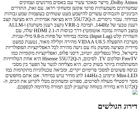
Dolby Atmos, מייצר סאונד עשיר עם באסים מורגשים ועמוקים
שמשדרגים משמעותית סרטי אקשן ומשחקי וידאו. עם זאת, התדרים
הבינוניים והגבוהים עשויים להישמע מעט שטוחים בעוצמות שמע גבוהות
במיוחד. עבור גיימרים, ה-55U72Q היא מציאה אמיתית. היא מציעה קצב
רענון טבעי של 144Hz, תמיכה ב-VRR (קצב רענון משתנה) ו-ALLM
(מצב השהיה נמוכה אוטומטי) דרך כניסות ה-HDMI 2.1 שלה, עם
השהיית קלט (Input Lag) נמוכה במיוחד של פחות מ-9.8 מילי-שניות.
מערכת ההפעלה VIDAA U8.5 מהירה וקלילה מאוד, נטענת כמעט
מיידית ומציעה ממשק נוח עם גישה מהירה לכל האפליקציות הפופולריות
בישראל, כולל נטפליקס, יוטיוב, דיסני פלוס, ואפליקציות מקומיות כמו
FreeTV וסלקום TV. לסיכום, ה-Hisense 55U72Q היא אחת הטלוויזיות
המשתלמות ביותר בשוק כיום. היא מצליחה לגשר על הפער בין מסכי
כניסה פשוטים למסכי פרימיום יקרים, ומביאה טכנולוגיות מתקדמות כמו
Mini-LED וגיימינג ב-144Hz לתג מחיר נגיש במיוחד. אם אתם מחפשים
מסך ורסטילי מעולה לסרטים, ספורט ומשחקים מבלי לקרוע את הכיס, ה-
U72Q היא בחירה בטוחה שתעניק לכם תמורה מדהימה לכספכם.
דירוג הגולשים