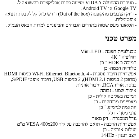
- מערכת ההפעלה VIDAA מציעה פחות אפליקציות בהשוואה ל-
Google TV או Android TV.
- דיוק הצבעים מהקופסה (Out of the box) דורש כיול קל לקבלת תוצאה
אופטימלית.
- הסאונד מעט שטוח בתדרים הגבוהים והבינוניים למרות הבאס העמוק.
מפרט טכני
טכנולוגיית תצוגה - Mini-LED
רזולוציה ־ 4K
תמיכה ב HDR ־ כן
טלוויזיה חכמה- כן
אפשרויות חיבור נוספות - Wi-Fi, Ethernet, Bluetooth, 4 כניסות HDMI
(מתוכן 2 כניסות HDMI 2.1), 2 כניסות USB, חיבור אופטי S/PDIF,
כניסת אודיו RCA, חיבור אוזניות
איכות שמע - גבוהה
תמיכה בשליטה קולית - כן
מאפיינים מרוחקים - כן
התאמה לגיימינג ־ כן
עובי מסך - רגיל
גודל המסגרת - דק מאוד
אפשרויות הרכבה - תואם להרכבה על קיר VESA 400x200 מ"מ
יעילות אנרגיה - כן
קצב רענון - 144Hz