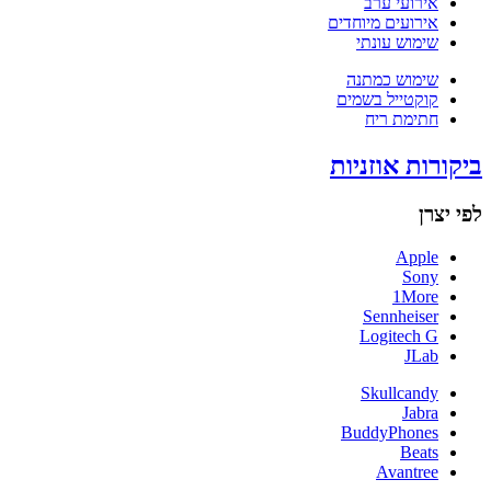
אירועי ערב
אירועים מיוחדים
שימוש עונתי
שימוש כמתנה
קוקטייל בשמים
חתימת ריח
ביקורות אוזניות
לפי יצרן
Apple
Sony
1More
Sennheiser
Logitech G
JLab
Skullcandy
Jabra
BuddyPhones
Beats
Avantree