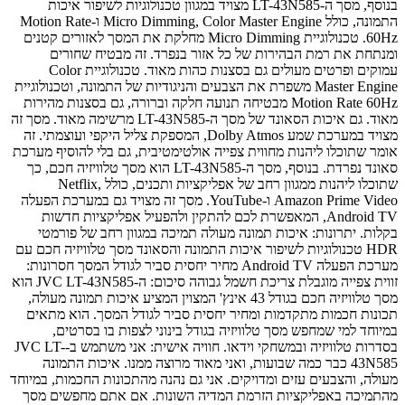
בנוסף, מסך ה-LT-43N585 מצויד במגוון טכנולוגיות לשיפור איכות
התמונה, כולל Micro Dimming, Color Master Engine ו-Motion Rate
60Hz. טכנולוגיית Micro Dimming מחלקת את המסך לאזורים קטנים
ומנתחת את רמת הבהירות של כל אזור בנפרד. זה מבטיח שחורים
עמוקים ופרטים מעולים גם בסצנות כהות מאוד. טכנולוגיית Color
Master Engine משפרת את הצבעים והניגודיות של התמונה, וטכנולוגיית
Motion Rate 60Hz מבטיחה תנועה חלקה וברורה, גם בסצנות מהירות
מאוד. גם איכות הסאונד של מסך ה-LT-43N585 מרשימה מאוד. מסך זה
מצויד במערכת שמע Dolby Atmos, המספקת צליל היקפי ועוצמתי. זה
אומר שתוכלו ליהנות מחווית צפייה אולטימטיבית, גם בלי להוסיף מערכת
סאונד נפרדת. בנוסף, מסך ה-LT-43N585 הוא מסך טלוויזיה חכם, כך
שתוכלו ליהנות ממגוון רחב של אפליקציות ותכנים, כולל Netflix,
Amazon Prime Video ו-YouTube. מסך זה מצויד גם במערכת הפעלה
Android TV, המאפשרת לכם להתקין ולהפעיל אפליקציות חדשות
בקלות. יתרונות: איכות תמונה מעולה תמיכה במגוון רחב של פורמטי
HDR טכנולוגיות לשיפור איכות התמונה והסאונד מסך טלוויזיה חכם עם
מערכת הפעלה Android TV מחיר יחסית סביר לגודל המסך חסרונות:
זווית צפייה מוגבלת צריכת חשמל גבוהה סיכום: ה-JVC LT-43N585 הוא
מסך טלוויזיה חכם בגודל 43 אינץ' המצוין המציע איכות תמונה מעולה,
תכונות חכמות מתקדמות ומחיר יחסית סביר לגודל המסך. הוא מתאים
במיוחד למי שמחפש מסך טלוויזיה בגודל בינוני לצפות בו בסרטים,
בסדרות טלוויזיה ובמשחקי וידאו. חוויה אישית: אני משתמש ב-JVC LT-
43N585 כבר כמה שבועות, ואני מאוד מרוצה ממנו. איכות התמונה
מעולה, והצבעים עזים ומדויקים. אני גם נהנה מהתכונות החכמות, במיוחד
מהתמיכה באפליקציות הזרמת המדיה השונות. אם אתם מחפשים מסך