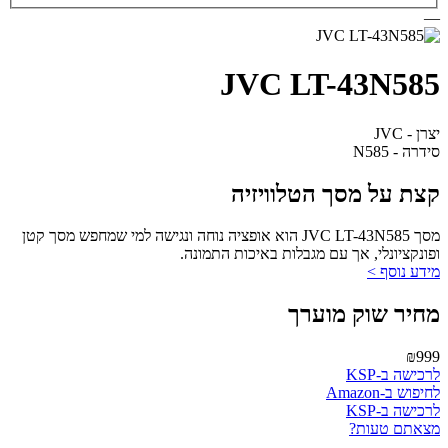
—
JVC LT-43N585
יצרן - JVC
סידרה - N585
קצת על מסך הטלוויזיה
מסך JVC LT-43N585 הוא אופציה נוחה ונגישה למי שמחפש מסך קטן
ופונקציונלי, אך עם מגבלות באיכות התמונה.
מידע נוסף >
מחיר שוק מוערך
₪999
לרכישה ב-KSP
לחיפוש ב-Amazon
לרכישה ב-KSP
מצאתם טעות?