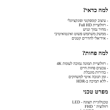
למה כדאי?
- עיצוב קומפקטי ופונקציונלי
- רזולוציית Full HD
- מחיר נמוך ונגיש
- ממשק משתמש פשוט ואינטואיטיבי
- אידיאלי לחדרים קטנים
למה פחות?
- רזולוציית תמונה נמוכה לעומת 4K
- צבעים פחות חיים
- בהירות מוגבלת
- זמן תגובה איטי למשחקים
- ללא תמיכה ב-HDR
מפרט טכני
טכנולוגיית תצוגה - LED
רזולוציה ־ FHD