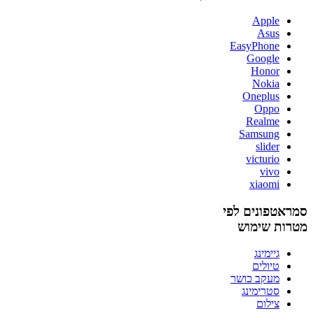
Apple
Asus
EasyPhone
Google
Honor
Nokia
Oneplus
Oppo
Realme
Samsung
slider
victurio
vivo
xiaomi
סמראטפונים לפי
מטרות שימוש
גיימינג
טיולים
מעקב כושר
סטרימינג
צילום