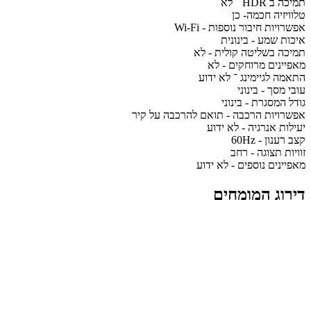
תמיכה ב HDR ־ לא
טלוויזיה חכמה- כן
אפשרויות חיבור נוספות - Wi-Fi
איכות שמע - בינונית
תמיכה בשליטה קולית - לא
מאפיינים מרוחקים - לא
התאמה לגיימינג ־ לא ידוע
עובי מסך - בינוני
גודל המסגרת - בינוני
אפשרויות הרכבה - תואם להרכבה על קיר
יעילות אנרגיה - לא ידוע
קצב רענון - 60Hz
זוויות תצוגה - רחב
מאפיינים נוספים - לא ידוע
דירוג המומחים