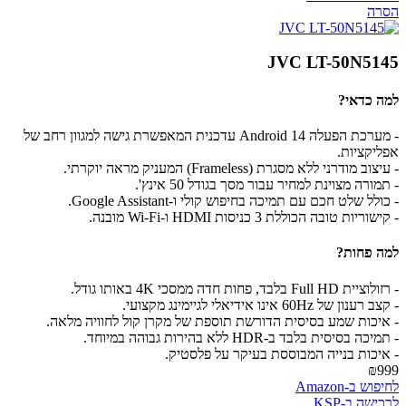
הסרה
JVC LT-50N5145
למה כדאי?
- מערכת הפעלה Android 14 עדכנית המאפשרת גישה למגוון רחב של
אפליקציות.
- עיצוב מודרני ללא מסגרת (Frameless) המעניק מראה יוקרתי.
- תמורה מצוינת למחיר עבור מסך בגודל 50 אינץ'.
- כולל שלט חכם עם תמיכה בחיפוש קולי ו-Google Assistant.
- קישוריות טובה הכוללת 3 כניסות HDMI ו-Wi-Fi מובנה.
למה פחות?
- רזולוציית Full HD בלבד, פחות חדה ממסכי 4K באותו גודל.
- קצב רענון של 60Hz אינו אידיאלי לגיימינג מקצועי.
- איכות שמע בסיסית הדורשת תוספת של מקרן קול לחוויה מלאה.
- תמיכה בסיסית בלבד ב-HDR ללא בהירות גבוהה במיוחד.
- איכות בנייה המבוססת בעיקר על פלסטיק.
₪999
לחיפוש ב-Amazon
לרכישה ב-KSP