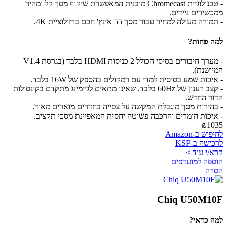
- טכנולוגיית Chromecast מובנית המאפשרת שיקוף מסך קל ומהיר
ממכשירים ניידים.
- תמורה מעולה למחיר עבור מסך 55 אינץ' חכם ברזולוציית 4K.
למה פחות?
- מערך חיבורים בסיסי הכולל 2 כניסות HDMI בלבד (בגרסת V1.4
המיושנת).
- איכות שמע בסיסית למדי עם רמקולים בהספק של 16W בלבד.
- קצב רענון של 60Hz בלבד, שאינו מתאים לגיימינג מתקדם בקונסולות
הדור החדש.
- בהירות מסך מוגבלת המקשה על צפייה בחדרים מוארים מאוד.
- איכות חומרים והרכבה פשוטה יחסית המאפיינת מסכי תקציב.
₪1035
לחיפוש ב-Amazon
לרכישה ב-KSP
קרא/י עוד >
הוספה למועדפים
הסרה
Chiq U50M10F
למה כדאי?