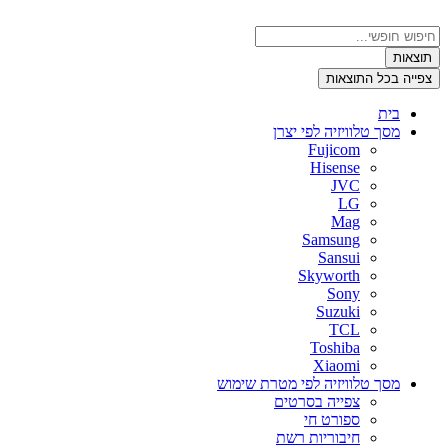
דלג
לתוכן
Search
...
תוצאות
צפייה בכל התוצאות
בית
מסך טלוויזיה לפי יצרן
Fujicom
Hisense
JVC
LG
Mag
Samsung
Sansui
Skyworth
Sony
Suzuki
TCL
Toshiba
Xiaomi
מסך טלוויזיה לפי מטרת שימוש
צפייה בסרטים
ספורט חי
חיבוריות רשת