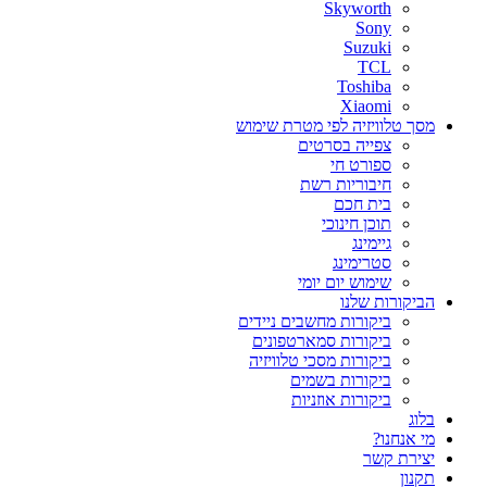
Skyworth
Sony
Suzuki
TCL
Toshiba
Xiaomi
מסך טלוויזיה לפי מטרת שימוש
צפייה בסרטים
ספורט חי
חיבוריות רשת
בית חכם
תוכן חינוכי
גיימינג
סטרימינג
שימוש יום יומי
הביקורות שלנו
ביקורות מחשבים ניידים
ביקורות סמארטפונים
ביקורות מסכי טלוויזיה
ביקורות בשמים
ביקורות אוזניות
בלוג
מי אנחנו?
יצירת קשר
תקנון