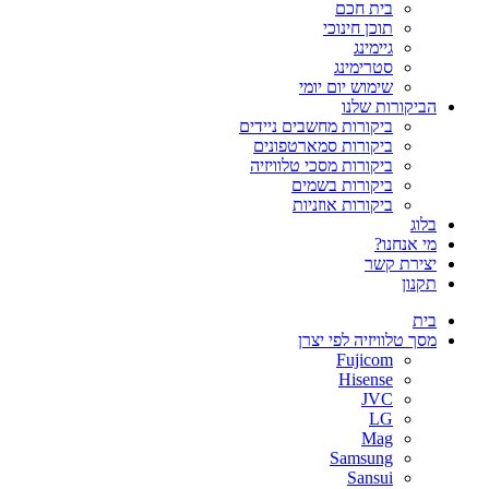
בית חכם
תוכן חינוכי
גיימינג
סטרימינג
שימוש יום יומי
הביקורות שלנו
ביקורות מחשבים ניידים
ביקורות סמארטפונים
ביקורות מסכי טלוויזיה
ביקורות בשמים
ביקורות אוזניות
בלוג
מי אנחנו?
יצירת קשר
תקנון
בית
מסך טלוויזיה לפי יצרן
Fujicom
Hisense
JVC
LG
Mag
Samsung
Sansui