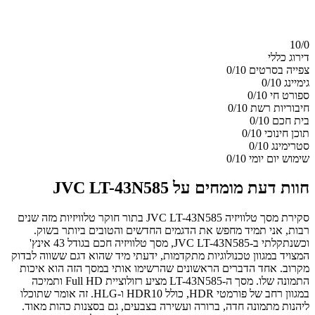
10/
0
דירוג כללי
צפייה בסרטים
0/10
גימיינג
0/10
ספורט חי
0/10
חיבוריות רשת
0/10
בית חכם
0/10
תוכן חינוכי
0/10
סטרימינג
0/10
שימוש יום יומי
0/10
חוות דעת מומחים על JVC LT-43N585
סקירת מסך טלוויזיה JVC LT-43N585 בתור חוקר טלוויזיות מזה שנים
רבות, אני תמיד מחפש את הדגמים החדשים והטובים ביותר בשוק.
וכשנתקלתי ב-JVC LT-43N585, מסך טלוויזיה חכם בגודל 43 אינץ'
המצויד במגוון טכנולוגיות מתקדמות, ידעתי מיד שהוא דגם ששווה לבדוק
מקרוב. אחד הדברים הראשונים שהרשימו אותי במסך הזה הוא איכות
התמונה שלו. מסך ה-LT-43N585 מציע רזולוציית Full HD ותמיכה
במגוון רחב של פורמטי HDR, כולל HDR10 ו-HLG. זה אומר שתוכלו
ליהנות מתמונה חדה, ברורה ועשירה בצבעים, גם בסצנות כהות מאוד.