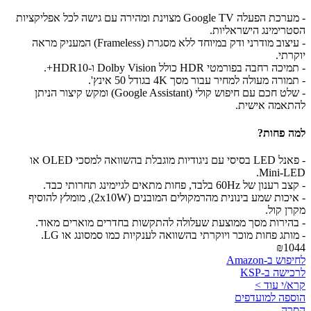
- מערכת הפעלה Google TV מצוינת ומהירה עם גישה לכל אפליקציות
הסטרימינג הישראליות.
- עיצוב מודרני ודק במיוחד ללא מסגרת (Frameless) המעניק מראה
יוקרתי.
- תמיכה רחבה בפורמטי HDR כולל Dolby Vision ו-HDR10+.
- תמורה מעולה למחיר עבור מסך 4K בגודל 50 אינץ'.
- שלט חכם עם חיפוש קולי (Google Assistant) ומקש קיצור הניתן
להתאמה אישית.
למה פחות?
- פאנל LED בסיסי עם ניגודיות מוגבלת בהשוואה למסכי OLED או
Mini-LED.
- קצב רענון של 60Hz בלבד, פחות מתאים לגיימינג תחרותי כבד.
- איכות שמע בינונית מהרמקולים המובנים (2x10W), מומלץ להוסיף
מקרן קול.
- בהירות מסך ממוצעת שעלולה להתקשות בחדרים מוארים מאוד.
- מותג פחות מוכר ויוקרתי בהשוואה לענקיות כמו סמסונג או LG.
₪1044
לחיפוש ב-Amazon
לרכישה ב-KSP
קרא/י עוד >
הוספה למועדפים
הסרה