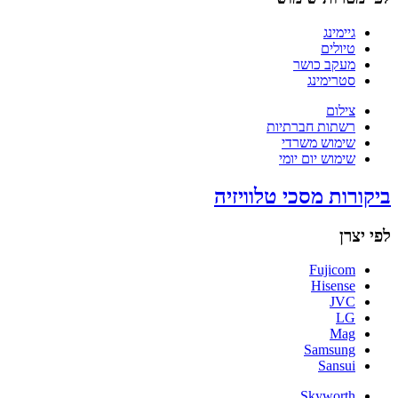
גיימינג
טיולים
מעקב כושר
סטרימינג
צילום
רשתות חברתיות
שימוש משרדי
שימוש יום יומי
ביקורות מסכי טלוויזיה
לפי יצרן
Fujicom
Hisense
JVC
LG
Mag
Samsung
Sansui
Skyworth