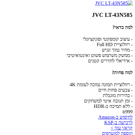
JVC LT-43N585
למה כדאי?
- עיצוב קומפקטי ופונקציונלי
- רזולוציית Full HD
- מחיר נמוך ונגיש
- ממשק משתמש פשוט ואינטואיטיבי
- אידיאלי לחדרים קטנים
למה פחות?
- רזולוציית תמונה נמוכה לעומת 4K
- צבעים פחות חיים
- בהירות מוגבלת
- זמן תגובה איטי למשחקים
- ללא תמיכה ב-HDR
₪999
לחיפוש ב-Amazon
לרכישה ב-KSP
קרא/י עוד >
הוספה למועדפים