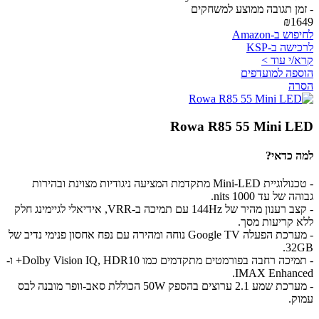
- זמן תגובה ממוצע למשחקים
₪1649
לחיפוש ב-Amazon
לרכישה ב-KSP
קרא/י עוד >
הוספה למועדפים
הסרה
Rowa R85 55 Mini LED
למה כדאי?
- טכנולוגיית Mini-LED מתקדמת המציעה ניגודיות מצוינת ובהירות
גבוהה של עד 1000 nits.
- קצב רענון מהיר של 144Hz עם תמיכה ב-VRR, אידיאלי לגיימינג חלק
ללא קריעות מסך.
- מערכת הפעלה Google TV נוחה ומהירה עם נפח אחסון פנימי נדיב של
32GB.
- תמיכה רחבה בפורמטים מתקדמים כמו Dolby Vision IQ, HDR10+ ו-
IMAX Enhanced.
- מערכת שמע 2.1 ערוצים בהספק 50W הכוללת סאב-וופר מובנה לבס
עמוק.