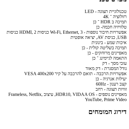
טכנולוגיית תצוגה - LED
רזולוציה ־ 4K
תמיכה ב HDR ־ כן
טלוויזיה חכמה- כן
אפשרויות חיבור נוספות - Wi-Fi, Ethernet, 3 כניסות HDMI, 2 כניסות
USB, כניסת AV, יציאה אופטית
איכות שמע - בינונית
תמיכה בשליטה קולית - כן
מאפיינים מרוחקים - כן
התאמה לגיימינג ־ כן
עובי מסך - דק
גודל המסגרת - דק מאוד
אפשרויות הרכבה - תואם להרכבה על קיר VESA 400x200
יעילות אנרגיה - כן
קצב רענון - 60Hz
זוויות תצוגה - רחב
מאפיינים נוספים - HDR10, VIDAA OS, עיצוב Frameless, Netflix,
YouTube, Prime Video
דירוג המומחים