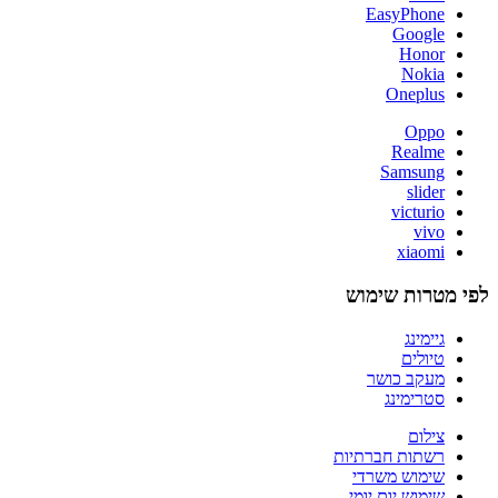
EasyPhone
Google
Honor
Nokia
Oneplus
Oppo
Realme
Samsung
slider
victurio
vivo
xiaomi
לפי מטרות שימוש
גיימינג
טיולים
מעקב כושר
סטרימינג
צילום
רשתות חברתיות
שימוש משרדי
שימוש יום יומי