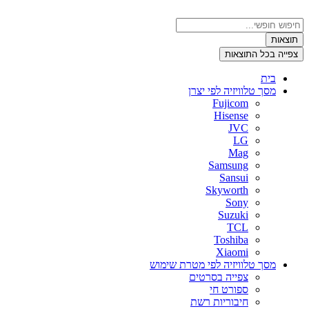
דלג
לתוכן
Search
...
תוצאות
צפייה בכל התוצאות
בית
מסך טלוויזיה לפי יצרן
Fujicom
Hisense
JVC
LG
Mag
Samsung
Sansui
Skyworth
Sony
Suzuki
TCL
Toshiba
Xiaomi
מסך טלוויזיה לפי מטרת שימוש
צפייה בסרטים
ספורט חי
חיבוריות רשת