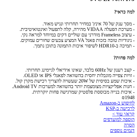
למה כדאי?
- מסך ענק של 70 אינץ' במחיר תחרותי ונגיש מאוד.
- מערכת הפעלה VIDAA מהירה, קלה לתפעול ואינטואיטיבית.
- עיצוב Frameless מודרני עם שוליים דקים במיוחד למראה נקי.
- ניגודיות טובה בזכות פאנל VA המציע צבעים שחורים עמוקים.
- תמיכה ב-HDR10 לשיפור איכות התמונה בתוכן נתמך.
למה פחות?
- קצב רענון של 60Hz בלבד, שאינו אידיאלי לגיימינג תחרותי.
- זויות צפייה מוגבלות יחסית בהשוואה לפאנלי IPS או OLED.
- איכות שמע בסיסית של 20W שעשויה להצריך רכישת מקרן קול.
- חנות אפליקציות מצומצמת יותר בהשוואה למערכות Android TV.
- איכות בנייה מבוססת פלסטיק שמרגישה פחות יוקרתית.
₪1948
לחיפוש ב-Amazon
לרכישה ב-KSP
קרא/י עוד >
הוספה למועדפים
הסרה
דגמים נוספים