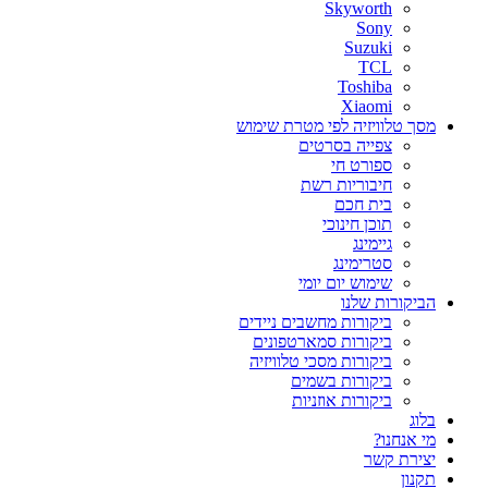
Skyworth
Sony
Suzuki
TCL
Toshiba
Xiaomi
מסך טלוויזיה לפי מטרת שימוש
צפייה בסרטים
ספורט חי
חיבוריות רשת
בית חכם
תוכן חינוכי
גיימינג
סטרימינג
שימוש יום יומי
הביקורות שלנו
ביקורות מחשבים ניידים
ביקורות סמארטפונים
ביקורות מסכי טלוויזיה
ביקורות בשמים
ביקורות אוזניות
בלוג
מי אנחנו?
יצירת קשר
תקנון