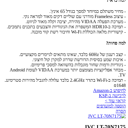
למה כדאי?
- מחיר משתלם במיוחד למסך בגודל 65 אינץ'.
- עיצוב Frameless מודרני עם שוליים דקים מאוד למראה נקי.
- מערכת הפעלה VIDAA מהירה, יציבה וקלה מאוד לניווט.
- תמיכה ב-HDR10 המשפרת את הניגודיות והצבעים בתכנים נתמכים.
- קישוריות מלאה הכוללת Wi-Fi וחיבור רשת קווי מובנה.
למה פחות?
- קצב רענון של 60Hz בלבד, שאינו מתאים לגיימרים מקצועיים.
- איכות שמע בסיסית הדורשת שדרוג למקרן קול חיצוני.
- ניגודיות ורמות שחור מוגבלות בהשוואה למסכי פרימיום.
- מבחר אפליקציות מצומצם יותר במערכת VIDAA לעומת Android
TV.
- תמיכה ב-Wi-Fi בתדר 2.4GHz בלבד עלולה להגביל מהירות סטרימינג.
₪1648
לחיפוש ב-Amazon
לרכישה ב-KSP
קרא/י עוד >
הוספה למועדפים
הסרה
JVC LT-70N7175