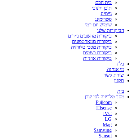
בית חכם
תוכן חינוכי
גיימינג
סטרימינג
שימוש יום יומי
הביקורות שלנו
ביקורות מחשבים ניידים
ביקורות סמארטפונים
ביקורות מסכי טלוויזיה
ביקורות בשמים
ביקורות אוזניות
בלוג
מי אנחנו?
יצירת קשר
תקנון
בית
מסך טלוויזיה לפי יצרן
Fujicom
Hisense
JVC
LG
Mag
Samsung
Sansui