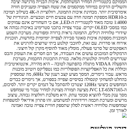
הממוקם בקטגוריית המחיר המשתלמת, איכות הבנייה מרגישה יציבה
והשוליים הדקים במיוחד ממקסמים את שטח הצפייה ומעניקים חוויה
אימרסיבית יותר. מבחינת איכות התמונה, רזולוציית ה-4K בשילוב תמיכה
ב-HDR10 מספקת תמונה חדה עם צבעים חיים וטבעיים. הניגודיות של
1:4000 טובה מאוד לקטגוריית ה-LED, אם כי השחורים אינם עמוקים
כמו במסכי OLED יקרים. עבור צפייה בתכני סטרימינג באיכות גבוהה או
שידורי טלוויזיה רגילים, התמונה נראית ברורה ומפורטת. מערכת השמע
המובנית מספקת איכות סאונד סבירה לצפייה יומיומית בחדשות, תוכניות
אירוח או סדרות. עם זאת, לחובבי קולנוע ביתי שרוצים להרגיש את
האפקטים של סרטי פעולה, מומלץ מאוד להוסיף מקרן קול חיצוני.
הרמקולים המובנים עושים את העבודה, אך הם חסרים את העומק והבס
שנדרשים לחוויה קולנועית מלאה. בגזרת התכונות החכמות, מערכת
ההפעלה VIDAA מתגלה כהפתעה לטובה – היא מהירה, אינטואיטיבית
וכוללת את כל האפליקציות הפופולריות כמו נטפליקס ויוטיוב מובנות
מראש. עבור גיימרים, המסך מציע קצב רענון של 60Hz, מה שמספיק
בהחלט למשחקי קונסולה בסיסיים וצפייה בספורט, אך גיימרים כבדים
המחפשים ביצועי 120Hz יצטרכו להסתכל על דגמים יקרים יותר. לסיכום,
ה-JVC LT-65N7165 מציעה תמורה מצוינת למחיר עבור מי שמחפש
מסך ענק מבלי להוציא סכומי עתק. היא משלבת רזולוציה גבוהה, עיצוב
מרשים ומערכת חכמה וידידותית למשתמש. זהו פתרון אידיאלי למשפחות
שמחפשות טלוויזיה ראשית לסלון שתספק חוויית צפייה טובה ואמינה
לאורך זמן.
דירוג הגולשים