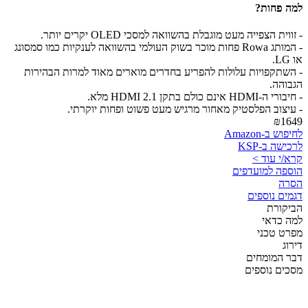
למה פחות?
- זווית הצפייה מעט מוגבלת בהשוואה למסכי OLED יקרים יותר.
- המותג Rowa פחות מוכר בשוק העולמי בהשוואה לענקיות כמו סמסונג
או LG.
- השתקפויות עלולות להפריע בחדרים מוארים מאוד למרות הבהירות
הגבוהה.
- חיבורי ה-HDMI אינם כולם בתקן HDMI 2.1 מלא.
- עיצוב הפלסטיק מאחור מרגיש מעט פשוט ופחות יוקרתי.
₪1649
לחיפוש ב-Amazon
לרכישה ב-KSP
קרא/י עוד >
הוספה למועדפים
הסרה
דגמים נוספים
הביקורת
למה כדאי
מפרט טכני
דירוג
דבר המומחים
מסכים נוספים