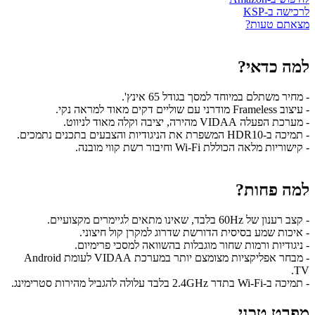
לרכישה ב-KSP
מצאתם טעות?
למה כדאי?
- מחיר משתלם במיוחד למסך בגודל 65 אינץ'.
- עיצוב Frameless מודרני עם שוליים דקים מאוד למראה נקי.
- מערכת הפעלה VIDAA מהירה, יציבה וקלה מאוד לניווט.
- תמיכה ב-HDR10 המשפרת את הניגודיות והצבעים בתכנים נתמכים.
- קישוריות מלאה הכוללת Wi-Fi וחיבור רשת קווי מובנה.
למה פחות?
- קצב רענון של 60Hz בלבד, שאינו מתאים לגיימרים מקצועיים.
- איכות שמע בסיסית הדורשת שדרוג למקרן קול חיצוני.
- ניגודיות ורמות שחור מוגבלות בהשוואה למסכי פרימיום.
- מבחר אפליקציות מצומצם יותר במערכת VIDAA לעומת Android
TV.
- תמיכה ב-Wi-Fi בתדר 2.4GHz בלבד עלולה להגביל מהירות סטרימינג.
מפרט טכני