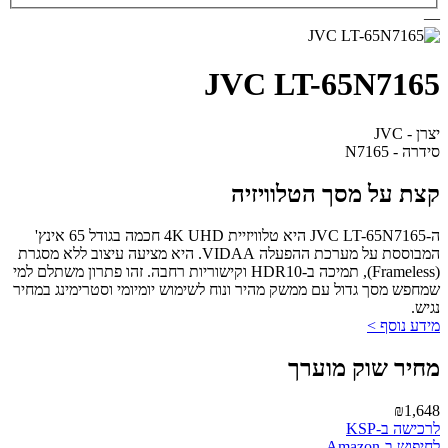
—
JVC LT-65N7165
יצרן - JVC
סידרה - N7165
קצת על מסך הטלוויזיה
ה-JVC LT-65N7165 היא טלוויזיית 4K UHD חכמה בגודל 65 אינץ'
המבוססת על מערכת ההפעלה VIDAA. היא מציעה עיצוב ללא מסגרת
(Frameless), תמיכה ב-HDR10 וקישוריות רחבה. זהו פתרון משתלם למי
שמחפש מסך גדול עם ממשק מהיר ונוח לשימוש יומיומי וסטרימינג במחיר
נגיש.
מידע נוסף >
מחיר שוק מוערך
₪1,648
לרכישה ב-KSP
לחיפוש ב-Amazon