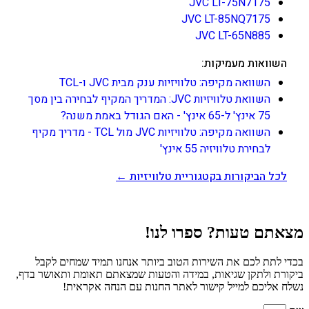
JVC LT-75N7175
JVC LT-85NQ7175
JVC LT-65N885
השוואות מעמיקות:
השוואה מקיפה: טלוויזיות ענק מבית JVC ו-TCL
השוואת טלוויזיות JVC: המדריך המקיף לבחירה בין מסך
75 אינץ' ל-65 אינץ' - האם הגודל באמת משנה?
השוואה מקיפה: טלוויזיות JVC מול TCL - מדריך מקיף
לבחירת טלוויזיה 55 אינץ'
לכל הביקורות בקטגוריית טלוויזיות ←
מצאתם טעות? ספרו לנו!
בכדי לתת לכם את השירות הטוב ביותר אנחנו תמיד שמחים לקבל
ביקורת ולתקן שגיאות, במידה והטעות שמצאתם תאומת ותאושר בדף,
נשלח אליכם למייל קישור לאתר החנות עם הנחה אקראית!