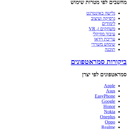
מחשבים לפי מטרות שימוש
גלישה באינטרנט
גרפיקה ועיצוב
לימודים
משחקים ו- VR
עיבוד מוזיקלי
עריכת וידאו
שימוש משרדי
תוכנה
ביקורות סמראטפונים
סמראטפונים לפי יצרן
Apple
Asus
EasyPhone
Google
Honor
Nokia
Oneplus
Oppo
Realme