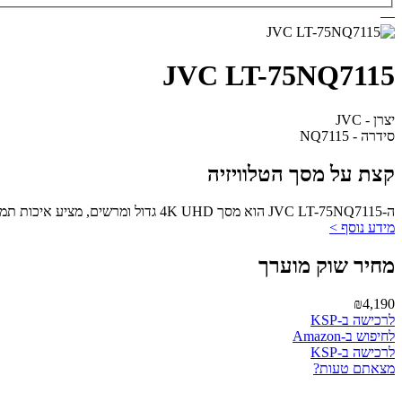
—
JVC LT-75NQ7115
יצרן - JVC
סידרה - NQ7115
קצת על מסך הטלוויזיה
ה-JVC LT-75NQ7115 הוא מסך 4K UHD גדול ומרשים, מציע איכות תמונה מעולה וערך מעולה למחירו.
מידע נוסף >
מחיר שוק מוערך
₪4,190
לרכישה ב-KSP
לחיפוש ב-Amazon
לרכישה ב-KSP
מצאתם טעות?