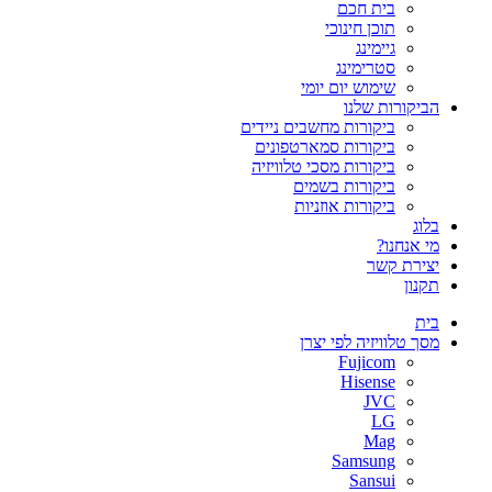
בית חכם
תוכן חינוכי
גיימינג
סטרימינג
שימוש יום יומי
הביקורות שלנו
ביקורות מחשבים ניידים
ביקורות סמארטפונים
ביקורות מסכי טלוויזיה
ביקורות בשמים
ביקורות אוזניות
בלוג
מי אנחנו?
יצירת קשר
תקנון
בית
מסך טלוויזיה לפי יצרן
Fujicom
Hisense
JVC
LG
Mag
Samsung
Sansui