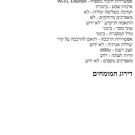
אפשרויות חיבור נוספות - Wi-Fi, Ethernet
איכות שמע - בינונית
תמיכה בשליטה קולית - לא
מאפיינים מרוחקים - לא
התאמה לגיימינג ־ לא ידוע
עובי מסך - בינוני
גודל המסגרת - בינוני
אפשרויות הרכבה - תואם להרכבה על קיר
יעילות אנרגיה - לא ידוע
קצב רענון - 60Hz
זוויות תצוגה - רחב
מאפיינים נוספים - לא ידוע
דירוג המומחים