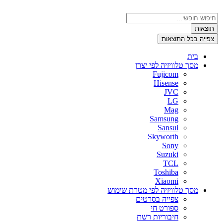
דלג
לתוכן
Search
...
תוצאות
צפייה בכל התוצאות
בית
מסך טלוויזיה לפי יצרן
Fujicom
Hisense
JVC
LG
Mag
Samsung
Sansui
Skyworth
Sony
Suzuki
TCL
Toshiba
Xiaomi
מסך טלוויזיה לפי מטרת שימוש
צפייה בסרטים
ספורט חי
חיבוריות רשת