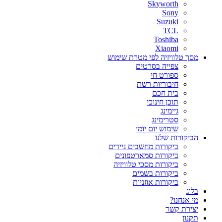
Skyworth
Sony
Suzuki
TCL
Toshiba
Xiaomi
מסך טלוויזיה לפי מטרת שימוש
צפייה בסרטים
ספורט חי
חיבוריות רשת
בית חכם
תוכן חינוכי
גיימינג
סטרימינג
שימוש יום יומי
הביקורות שלנו
ביקורות מחשבים ניידים
ביקורות סמארטפונים
ביקורות מסכי טלוויזיה
ביקורות בשמים
ביקורות אוזניות
בלוג
מי אנחנו?
יצירת קשר
תקנון