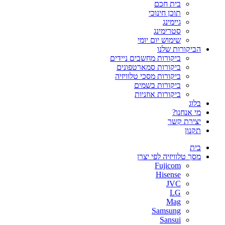
בית חכם
תוכן חינוכי
גיימינג
סטרימינג
שימוש יום יומי
הביקורות שלנו
ביקורות מחשבים ניידים
ביקורות סמארטפונים
ביקורות מסכי טלוויזיה
ביקורות בשמים
ביקורות אוזניות
בלוג
מי אנחנו?
יצירת קשר
תקנון
בית
מסך טלוויזיה לפי יצרן
Fujicom
Hisense
JVC
LG
Mag
Samsung
Sansui