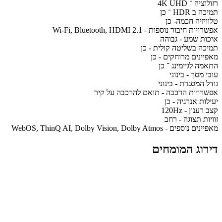
רזולוציה ־ 4K UHD
תמיכה ב HDR ־ כן
טלוויזיה חכמה- כן
אפשרויות חיבור נוספות - Wi-Fi, Bluetooth, HDMI 2.1
איכות שמע - גבוהה
תמיכה בשליטה קולית - כן
מאפיינים מרוחקים - כן
התאמה לגיימינג ־ כן
עובי מסך - בינוני
גודל המסגרת - בינוני
אפשרויות הרכבה - תואם להרכבה על קיר
יעילות אנרגיה - כן
קצב רענון - 120Hz
זוויות תצוגה - רחב
מאפיינים נוספים - WebOS, ThinQ AI, Dolby Vision, Dolby Atmos
דירוג המומחים