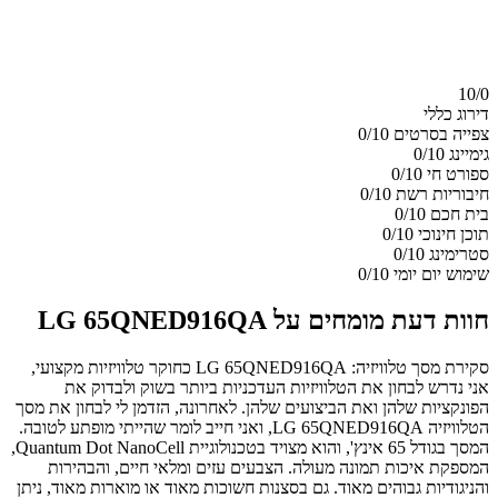
10/
0
דירוג כללי
צפייה בסרטים
0/10
גימיינג
0/10
ספורט חי
0/10
חיבוריות רשת
0/10
בית חכם
0/10
תוכן חינוכי
0/10
סטרימינג
0/10
שימוש יום יומי
0/10
חוות דעת מומחים על LG 65QNED916QA
סקירת מסך טלוויזיה: LG 65QNED916QA כחוקר טלוויזיות מקצועי,
אני נדרש לבחון את הטלוויזיות העדכניות ביותר בשוק ולבדוק את
הפונקציות שלהן ואת הביצועים שלהן. לאחרונה, הזדמן לי לבחון את מסך
הטלוויזיה LG 65QNED916QA, ואני חייב לומר שהייתי מופתע לטובה.
המסך בגודל 65 אינץ', והוא מצויד בטכנולוגיית Quantum Dot NanoCell,
המספקת איכות תמונה מעולה. הצבעים עזים ומלאי חיים, והבהירות
והניגודיות גבוהים מאוד. גם בסצנות חשוכות מאוד או מוארות מאוד, ניתן