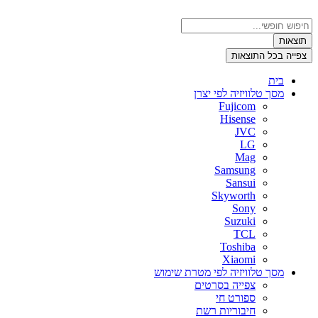
דלג
לתוכן
Search
...
תוצאות
צפייה בכל התוצאות
בית
מסך טלוויזיה לפי יצרן
Fujicom
Hisense
JVC
LG
Mag
Samsung
Sansui
Skyworth
Sony
Suzuki
TCL
Toshiba
Xiaomi
מסך טלוויזיה לפי מטרת שימוש
צפייה בסרטים
ספורט חי
חיבוריות רשת