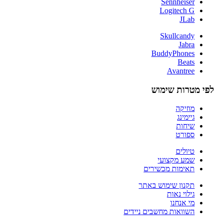
Sennheiser
Logitech G
JLab
Skullcandy
Jabra
BuddyPhones
Beats
Avantree
לפי מטרות שימוש
מוזיקה
גיימינג
שיחות
ספורט
טיולים
שמע מקצועי
תאימות מכשירים
תקנון שימוש באתר
גילוי נאות
מי אנחנו
השוואות מחשבים ניידים