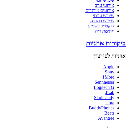
שימוש יומי
אירועי ערב
אירועים מיוחדים
שימוש עונתי
שימוש כמתנה
קוקטייל בשמים
חתימת ריח
ביקורות אוזניות
אוזניות לפי יצרן
Apple
Sony
1More
Sennheiser
Logitech G
JLab
Skullcandy
Jabra
BuddyPhones
Beats
Avantree