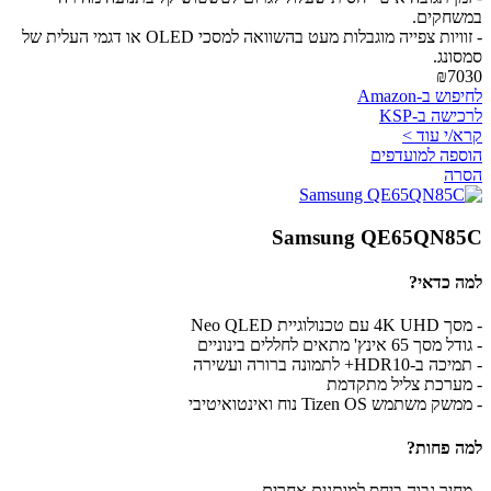
במשחקים.
- זוויות צפייה מוגבלות מעט בהשוואה למסכי OLED או דגמי העלית של
סמסונג.
₪7030
לחיפוש ב-Amazon
לרכישה ב-KSP
קרא/י עוד >
הוספה למועדפים
הסרה
Samsung QE65QN85C
למה כדאי?
- מסך 4K UHD עם טכנולוגיית Neo QLED
- גודל מסך 65 אינץ' מתאים לחללים בינוניים
- תמיכה ב-HDR10+ לתמונה ברורה ועשירה
- מערכת צליל מתקדמת
- ממשק משתמש Tizen OS נוח ואינטואיטיבי
למה פחות?
- מחיר גבוה ביחס למותגים אחרים