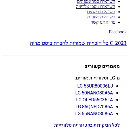
השוואות סמראטפונים
השוואות מסכי טלוויזיה
השוואות בשמים
השוואות אוזניות
צרו אתנו קשר
Facebook
C 2023 כל הזכויות שמורות לחברת בוסט מדיה
מאמרים קשורים
מ-LG וטלוויזיות אחרים:
LG 55UR80006LJ
LG 50NANO80A6A
LG OLED55C36LA
LG 86QNED70A6A
LG 65NANO80A6A
לכל הביקורות בקטגוריית טלוויזיות ←