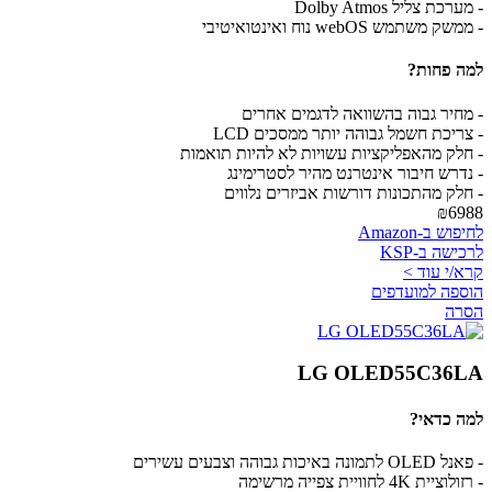
- מערכת צליל Dolby Atmos
- ממשק משתמש webOS נוח ואינטואיטיבי
למה פחות?
- מחיר גבוה בהשוואה לדגמים אחרים
- צריכת חשמל גבוהה יותר ממסכים LCD
- חלק מהאפליקציות עשויות לא להיות תואמות
- נדרש חיבור אינטרנט מהיר לסטרימינג
- חלק מהתכונות דורשות אביזרים נלווים
₪6988
לחיפוש ב-Amazon
לרכישה ב-KSP
קרא/י עוד >
הוספה למועדפים
הסרה
LG OLED55C36LA
למה כדאי?
- פאנל OLED לתמונה באיכות גבוהה וצבעים עשירים
- רזולוציית 4K לחוויית צפייה מרשימה