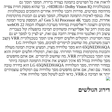
לראות את כל הפרטים בתמונה בצורה ברורה. המסך תומך גם
בטכנולוגיות Dolby Vision IQ ו-HDR10+, כך שהוא מספק חווית צפייה
מדהימה בסרטים, סדרות ותכני טלוויזיה אחרים התומכים בטכנולוגיות
אלו. בנוסף לאיכות התמונה המעולה, המסך מציע גם תכונות מתקדמות
אחרות, כגון: מעבד α7 Gen 5 AI Processor 4K, המספק עיבוד תמונה
מתקדם ותצוגה ריאליסטית במיוחד מערכת הפעלה חכמה webOS 22
עם מגוון רחב של אפליקציות ומשחקים תמיכה בהפעלת קול בעברית
עיצוב דק ואלגנטי זווית צפייה רחבה עם זאת, יש לציין כי למסך יש גם
כמה חסרונות: רמקולים חלשים יחסית אינו תומך בטכנולוגיית VRR (קצב
רענון משתנה), מה שחשוב לגיימרים לסיכום, מסך הטלוויזיה LG
65QNED916QA הוא מסך טלוויזיה מצוין, המציע איכות תמונה מעולה
ותכונות מתקדמות במחיר תחרותי. עם זאת, רמקוליו חלשים יחסית והוא
אינו תומך בטכנולוגיית VRR, מה שחשוב לגיימרים. אם אתם מחפשים
מסך טלוויזיה בגודל 65 אינץ' המציע את איכות התמונה הטובה ביותר
במחיר תחרותי, מסך הטלוויזיה LG 65QNED916QA הוא בחירה טובה
מאוד. עם זאת, אם אתם מחפשים מסך טלוויזיה עם רמקולים עוצמתיים
יותר או תמיכה ב-VRR, כדאי לכם לשקול מסך טלוויזיה אחר.
דירוג הגולשים