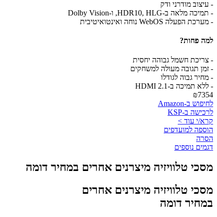
- עיצוב מודרני ודק
- תמיכה מלאה ב-HDR10, HLG, ו-Dolby Vision
- מערכת הפעלה WebOS נוחה ואינטואיטיבית
למה פחות?
- צריכת חשמל גבוהה יחסית
- זמן תגובה מעולה למשחקים
- מחיר גבוה לגודלו
- ללא תמיכה ב-HDMI 2.1
₪7354
לחיפוש ב-Amazon
לרכישה ב-KSP
קרא/י עוד >
הוספה למועדפים
הסרה
דגמים נוספים
מסכי טלוויזיה מיצרנים אחרים במחיר דומה
מסכי טלוויזיה מיצרנים אחרים
במחיר דומה