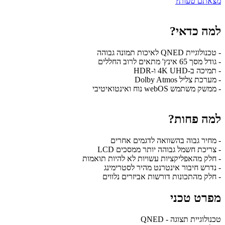
מצאתם טעות?
למה כדאי?
- טכנולוגיית QNED לאיכות תמונה גבוהה
- גודל מסך 65 אינץ' מתאים לרוב החללים
- תמיכה ב-4K UHD ו-HDR
- מערכת צליל Dolby Atmos
- ממשק משתמש webOS נוח ואינטואיטיבי
למה פחות?
- מחיר גבוה בהשוואה לדגמים אחרים
- צריכת חשמל גבוהה יותר ממסכים LCD
- חלק מהאפליקציות עשויות לא להיות תואמות
- נדרש חיבור אינטרנט מהיר לסטרימינג
- חלק מהתכונות דורשות אביזרים נלווים
מפרט טכני
טכנולוגיית תצוגה - QNED