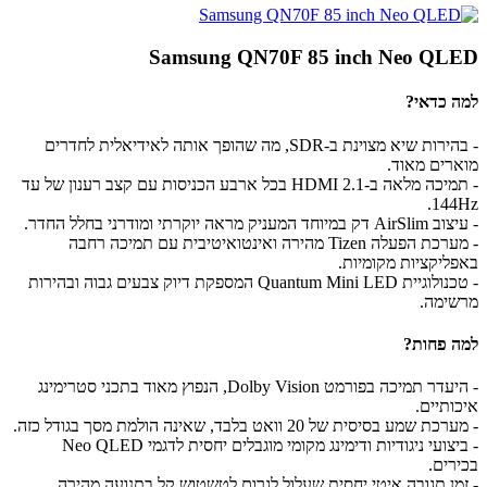
Samsung QN70F 85 inch Neo QLED
למה כדאי?
- בהירות שיא מצוינת ב-SDR, מה שהופך אותה לאידיאלית לחדרים
מוארים מאוד.
- תמיכה מלאה ב-HDMI 2.1 בכל ארבע הכניסות עם קצב רענון של עד
144Hz.
- עיצוב AirSlim דק במיוחד המעניק מראה יוקרתי ומודרני בחלל החדר.
- מערכת הפעלה Tizen מהירה ואינטואיטיבית עם תמיכה רחבה
באפליקציות מקומיות.
- טכנולוגיית Quantum Mini LED המספקת דיוק צבעים גבוה ובהירות
מרשימה.
למה פחות?
- היעדר תמיכה בפורמט Dolby Vision, הנפוץ מאוד בתכני סטרימינג
איכותיים.
- מערכת שמע בסיסית של 20 וואט בלבד, שאינה הולמת מסך בגודל כזה.
- ביצועי ניגודיות ודימינג מקומי מוגבלים יחסית לדגמי Neo QLED
בכירים.
- זמן תגובה איטי יחסית שעלול לגרום לטשטוש קל בתנועה מהירה