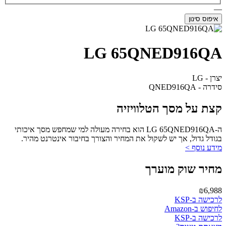
—
איפוס סינון
LG 65QNED916QA
יצרן - LG
סידרה - QNED916QA
קצת על מסך הטלוויזיה
ה-LG 65QNED916QA הוא בחירה מעולה למי שמחפש מסך איכותי
בגודל גדול, אך יש לשקול את המחיר והצורך בחיבור אינטרנט מהיר.
מידע נוסף >
מחיר שוק מוערך
₪6,988
לרכישה ב-KSP
לחיפוש ב-Amazon
לרכישה ב-KSP