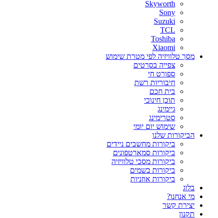
Skyworth
Sony
Suzuki
TCL
Toshiba
Xiaomi
מסך טלוויזיה לפי מטרת שימוש
צפייה בסרטים
ספורט חי
חיבוריות רשת
בית חכם
תוכן חינוכי
גיימינג
סטרימינג
שימוש יום יומי
הביקורות שלנו
ביקורות מחשבים ניידים
ביקורות סמארטפונים
ביקורות מסכי טלוויזיה
ביקורות בשמים
ביקורות אוזניות
בלוג
מי אנחנו?
יצירת קשר
תקנון