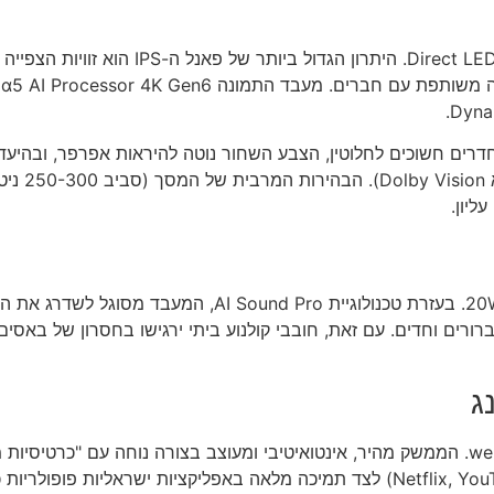
ה-65UR80006LJ מצויד בפאנל IPS ברזולוצי
ליון.
ברורים וחדים. עם זאת, חובבי קולנוע ביתי ירגישו בחסרון של באסים 
ג
אחד היתרונות החזקים ביותר של LG הוא מערכת ההפעלה webOS 23. הממשק מהיר, אינטואיטיבי ומע