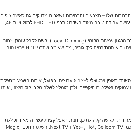
ית 4K UHD ותאורת Direct LED. היתרון הגדול ביותר של פאנל ה-IPS הוא זוויות הצפייה הרחבות שלו – הצבעים והבהירות נשארים מדויקים גם כאשר צופים
במסך מהצד, מה שהופך אותו למושלם עבור סלונים רחבים או צפייה משותפת עם חברים. מעבד התמונה α5 AI Processor 4K Gen6 עושה עבודה טובה מאוד בשדרוג תכני HD ו-FHD לרזולוציית 4K,
עם זאת, לפאנל ה-IPS יש גם חיסרון בולט: ניגודיות נמוכה יחסית. בחדרים חשוכים לחלוטין, הצבע השחור נוטה להיראות אפרפר, ובהיעדר מנגנון עמעום מקומי (Local Dimming), קשה לקבל עומק שחור
מוחלט. מבחינת HDR, המסך תומך בפורמטים HDR10 ו-HLG (ללא Dolby Vision). הבהירות המרבית של המסך (סביב 250-300 ניטים) היא סטנדרטית לקטגוריה, מה שאומר שתכני HDR ייראו טוב
הטלוויזיה כוללת מערכת שמע בסיסית של 2.0 ערוצים בהספק של 20W. בעזרת טכנולוגיית AI Sound Pro, המעבד מסוגל לשדרג את הסאונד באופן וירטואלי ל-5.1.2 ערוצים. בפועל, איכות השמע מספקת
עמוקים ואפקטים היקפיים, ולכן מומלץ לשלב מקרן קול חיצוני, אותו
וצב בצורה נוחה עם "כרטיסיות מהירות" לגישה קלה לתוכן. חנות האפליקציות עשירה מאוד וכוללת
את כל שירותי הסטרימינג הבינלאומיים (Netflix, YouTube, Disney+, Apple TV) לצד תמיכה מלאה באפליקציות ישראליות פופולריות כמו Yes+, Hot, Cellcom TV ו-Next TV. השלט החכם (Magic