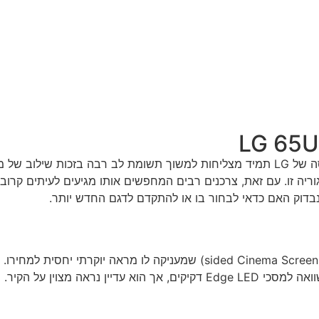
העיצוב של ה-LG 65UR80006LJ נקי ומודרני, עם מסגרת דקה (3- Cinema Screen