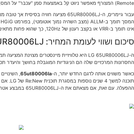
Remote) המצורף מאפשר ניווט קל באמצעות סמן "עכבר" על המסך ושליטה קולית בעברית.
אינו תומך ב-VRR או בקצב רענון של 120Hz, כך שהוא פחות מתאים לגיימרים כבדים של קונסולות הדור הבא (PS5 / Xbox Series X) המחפשים ביצועי קצה.
סיכום ושווי לעומת המחיר: UR80006LJ מול UT80006LA
ה-LG 65UR80006LJ היא טלוויזיית מיינסטרים מצוי
החסרונות המרכזיים שלה הם הניגודיות המוגבלת בחושך והיעדר תכונ
כאשר משווים אותה לדגם החדש יותר, ה-
65ut80006la
ההפעלה. עם זאת, אם מצאתם את ה-65UR80006LJ במבצע אטרקטיבי או כעודפי מלאי/תצוגה מוזלים, מדובר ברכישה חכמה ומשתלמת ביותר שלא תאכזב אתכם.