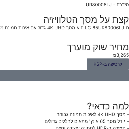
סידרה - UR80006LJ
קצת על מסך הטלוויזיה
ה-LG 65UR80006LJ הוא מסך 4K UHD גדול עם איכות תמונה מעולה ומחיר תחרותי.
מחיר שוק מוערך
₪3,265
לרכישה ב-KSP
למה כדאי?
- מסך 4K UHD לאיכות תמונה גבוהה
- גודל מסך 65 אינץ' מתאים לחללים גדולים
- תמיכה ב-HDR לתמונה עשירה וחיים