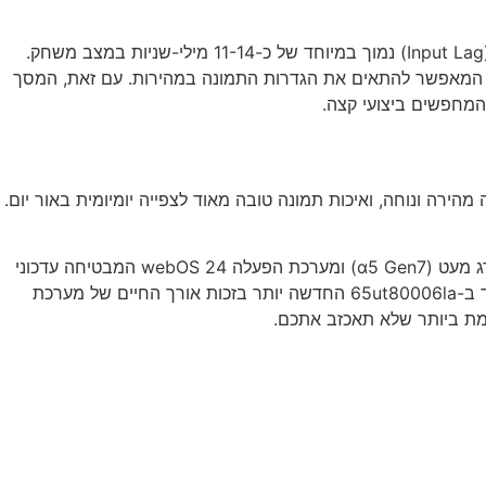
עבור גיימרים, ה-65UR80006LJ מציעה חוויה בסיסית אך טובה מאוד למחירה. היא מגיעה עם קצב רענון של 60Hz וזמן השהיית קלט (Input Lag) נמוך במיוחד של כ-11-14 מילי-שניות במצב משחק.
מסך תומך ב-ALLM (מצב השהיה נמוך אוטומטי), בפורמט HGiG לדיוק צבעי HDR במשחקים, וכולל את ממשק ה-Game Optimizer המאפשר להתאים את הגדרות התמונה במהירות. עם זאת, המסך
פעלה מהירה ונוחה, ואיכות תמונה טובה מאוד לצפייה יומיומית באור יום.
, השינויים אינם דרמטיים אך קיימים: ה-UT80006LA מגיעה עם מעבד משודרג מעט (α5 Gen7) ומערכת הפעלה webOS 24 המבטיחה עדכוני
תוכנה למשך 4 שנים נוספות במסגרת תוכנית Re:New של LG. אם הפרש המחירים ביניהן קטן (פחות מ-200-300 ש"ח), מומלץ לבחור ב-65ut80006la החדשה יותר בזכות אורך החיים של מערכת