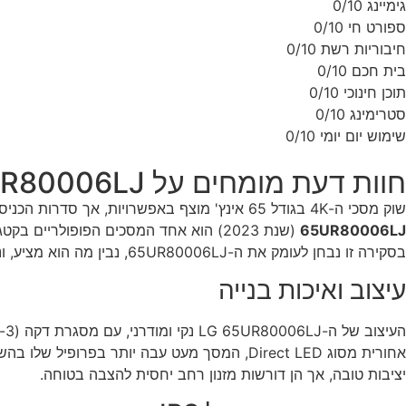
גימיינג
0/10
ספורט חי
0/10
חיבוריות רשת
0/10
בית חכם
0/10
תוכן חינוכי
0/10
סטרימינג
0/10
שימוש יום יומי
0/10
חוות דעת מומחים על LG 65UR80006LJ
שוק מסכי ה-4K בגודל 65 אינץ' מוצף באפשרויות, אך סדרות הכניסה של LG תמיד מצליחות למשוך תשומת לב רבה בזכות שילוב של מחיר נגיש, אמינות ומערכת הפעלה מצוינת. דגם ה-
65UR80006LJ
(שנת 2023) הוא אחד המסכים הפופולריים בקטגוריה זו. עם זאת, צרכנים רבים המחפשים אותו מגיעים לעיתים קרובות אל הדגם המחליף שלו משנת 2024, ה-
בסקירה זו נבחן לעומק את ה-65UR80006LJ, נבין מה הוא מציע, ונבדוק האם כדאי לבחור בו או להתקדם לדגם החדש יותר.
עיצוב ואיכות בנייה
יציבות טובה, אך הן דורשות מזנון רחב יחסית להצבה בטוחה.