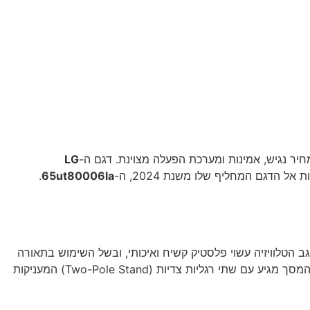
LG
.
65ut80006la
sided) שמעניקה לו מראה יוקרתי יחסית למחירו. גב הטלוויזיה עשוי פלסטיק קשיח ואיכותי, ובשל השימוש בתאורה
אחורית מסוג Direct LED, המסך מעט עבה יותר בפרופיל שלו בהשוואה למסכי Edge LED דקיקים, אך הוא עדיין נראה מצוין על הקיר. המסך מגיע עם שתי רגליות צדיות (Two-Pole Stand) המעניקות