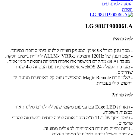
הוספה למועדפים
הסרה
LG 98UT90006LA
למה כדאי?
- מסך ענק בגודל 98 אינץ' המעניק חוויית קולנוע ביתי סוחפת במיוחד.
- קצב רענון של 120Hz ותמיכה ב-VRR ו-ALLM לחוויית גיימינג חלקה.
- מעבד α8 AI מתקדם המשפר את איכות התמונה והסאונד בזמן אמת.
- מערכת הפעלה webOS 24 אינטואיטיבית עם הבטחה ל-4 שנות
שדרוגים.
- שלט חכם Magic Remote המאפשר ניווט קל באמצעות תנועת יד
וחיפוש קולי בעברית.
למה פחות?
- תאורת Edge LED עם עמעום מקומי שעלולה לגרום לזליגות אור
בסצנות חשוכות.
- עומק מסך של כ-11 ס"מ הופך אותה לעבה יחסית בהשוואה למסכי
פרימיום.
- זוויות צפייה בינוניות האופייניות לפאנלים מסוג זה.
- צריכת חשמל גבוהה בשל גודל המסך העצום.