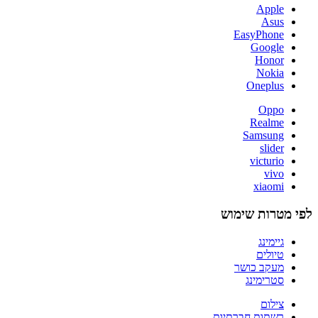
Apple
Asus
EasyPhone
Google
Honor
Nokia
Oneplus
Oppo
Realme
Samsung
slider
victurio
vivo
xiaomi
לפי מטרות שימוש
גיימינג
טיולים
מעקב כושר
סטרימינג
צילום
רשתות חברתיות