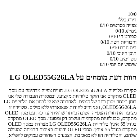
10/
0
דירוג כללי
צפייה בסרטים
0/10
גימיינג
0/10
ספורט חי
0/10
חיבוריות רשת
0/10
בית חכם
0/10
תוכן חינוכי
0/10
סטרימינג
0/10
שימוש יום יומי
0/10
חוות דעת מומחים על LG OLED55G26LA
סקירת טלוויזיה LG OLED55G26LA: חווית צפייה מדהימה עם מסך
OLED מתקדם אני חוקר טלוויזיות מקצועי, ובמסגרת העבודה שלי אני
בוחן ומנסה מגוון רחב של דגמים. לאחרונה יצא לי לבחון את טלוויזיית LG
OLED55G26LA, ואני חייב להודות שנשארתי ללא מילים. טלוויזיה זו
מציעה את חווית הצפייה הטובה ביותר שראיתי עד כה, עם מסך OLED
מתקדם, טכנולוגיות מתקדמות ועיצוב דק ומסוגנן. מסך OLED מתקדם
בגודל 55 אינץ' טלוויזיית LG OLED55G26LA מצוידת במסך OLED
מתקדם בגודל 55 אינץ'. מסכי OLED ידועים באיכות התמונה המעולה
שלהם, והטלוויזיה הזו לא מאכזבת. הצבעים השחורים עמוקים להפליא,