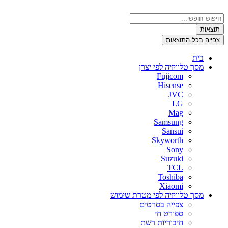
דלג
לתוכן
Search
...
תוצאות
צפייה בכל התוצאות
בית
מסך טלוויזיה לפי יצרן
Fujicom
Hisense
JVC
LG
Mag
Samsung
Sansui
Skyworth
Sony
Suzuki
TCL
Toshiba
Xiaomi
מסך טלוויזיה לפי מטרת שימוש
צפייה בסרטים
ספורט חי
חיבוריות רשת