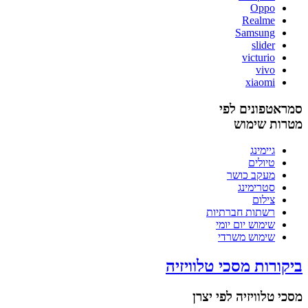
Oppo
Realme
Samsung
slider
victurio
vivo
xiaomi
סמראטפונים לפי
מטרות שימוש
גיימינג
טיולים
מעקב כושר
סטרימינג
צילום
רשתות חברתיות
שימוש יום יומי
שימוש משרדי
ביקורות מסכי טלוויזיה
מסכי טלוויזיה לפי יצרן