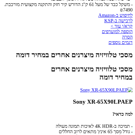
- משקל כבד של מעל 61 ק"ג הדורש קיר חזק והתקנה מקצועית מורכבת.
₪7490
לחיפוש ב-Amazon
לרכישה ב-KSP
קרא/י עוד >
הוספה למועדפים
הסרה
דגמים נוספים
מסכי טלוויזיה מיצרנים אחרים במחיר דומה
מסכי טלוויזיה מיצרנים אחרים
במחיר דומה
Sony XR-65X90LPAEP
למה כדאי?
- תמיכה ב-4K HDR לאיכות תמונה מעולה
- גודל מסך 65 אינץ' מתאים לרוב החללים