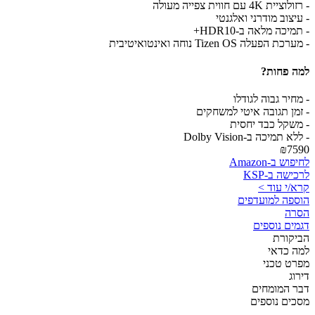
- רזולוציית 4K עם חווית צפייה מעולה
- עיצוב מודרני ואלגנטי
- תמיכה מלאה ב-HDR10+
- מערכת הפעלה Tizen OS נוחה ואינטואיטיבית
למה פחות?
- מחיר גבוה לגודלו
- זמן תגובה איטי למשחקים
- משקל כבד יחסית
- ללא תמיכה ב-Dolby Vision
₪7590
לחיפוש ב-Amazon
לרכישה ב-KSP
קרא/י עוד >
הוספה למועדפים
הסרה
דגמים נוספים
הביקורת
למה כדאי
מפרט טכני
דירוג
דבר המומחים
מסכים נוספים