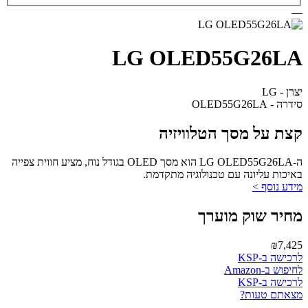
—
LG OLED55G26LA
יצרן - LG
סידרה - OLED55G26LA
קצת על מסך הטלוויזיה
ה-LG OLED55G26LA הוא מסך OLED בגודל נוח, מציע חווית צפייה
באיכות עליונה עם טכנולוגיה מתקדמת.
מידע נוסף >
מחיר שוק מוערך
₪7,425
לרכישה ב-KSP
לחיפוש ב-Amazon
לרכישה ב-KSP
מצאתם טעות?