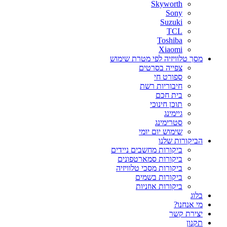
Skyworth
Sony
Suzuki
TCL
Toshiba
Xiaomi
מסך טלוויזיה לפי מטרת שימוש
צפייה בסרטים
ספורט חי
חיבוריות רשת
בית חכם
תוכן חינוכי
גיימינג
סטרימינג
שימוש יום יומי
הביקורות שלנו
ביקורות מחשבים ניידים
ביקורות סמארטפונים
ביקורות מסכי טלוויזיה
ביקורות בשמים
ביקורות אוזניות
בלוג
מי אנחנו?
יצירת קשר
תקנון