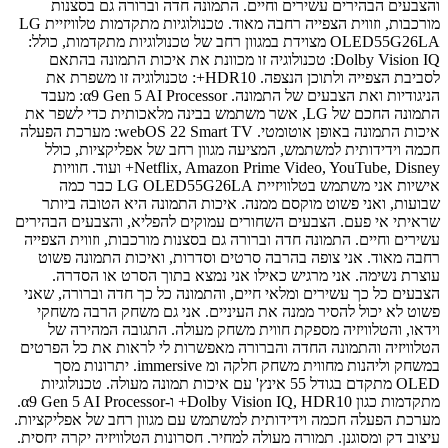
והצבעים הבהירים עשירים וחיים. התמונה חדה וברורה גם בסצנות
מורכבות, וזווית הצפייה רחבה מאוד. טכנולוגיות מתקדמות טלוויזיית LG
OLED55G26LA מצוידת במגוון רחב של טכנולוגיות מתקדמות, כולל:
Dolby Vision IQ: טכנולוגיה זו מכוונת את איכות התמונה בהתאם
לסביבת הצפייה ולתוכן הנצפה. HDR10+: טכנולוגיה זו משפרת את
הניגודיות ואת הצבעים של התמונה. α9 Gen 5 AI Processor: מעבד
התמונה החכם של LG, אשר משתמש בבינה מלאכותית כדי לשפר את
איכות התמונה באופן אוטומטי. webOS 22 Smart TV: מערכת הפעלה
חכמה וידידותית למשתמש, המציעה מגוון רחב של אפליקציות, כולל
Netflix, Amazon Prime Video, YouTube, Disney+ ועוד. חוויות
אישיות אני משתמש בטלוויזיית LG OLED55G26LA כבר כמה
שבועות, ואני פשוט מוקסם ממנה. איכות התמונה היא הטובה ביותר
שראיתי אי פעם. הצבעים השחורים עמוקים להפליא, והצבעים הבהירים
עשירים וחיים. התמונה חדה וברורה גם בסצנות מורכבות, וזווית הצפייה
רחבה מאוד. אני צופה בהרבה סרטים וסדרות, ואיכות התמונה פשוט
עוצרת נשימה. אני מרגיש כאילו אני נמצא בתוך הסרט או הסדרה.
הצבעים כל כך עשירים ומלאי חיים, והתמונה כל כך חדה וברורה, שאני
פשוט לא יכול להסיר ממנה את העיניים. אני גם משחק הרבה משחקי
וידאו, והטלוויזיה מספקת חווית משחק מעולה. התגובה המהירה של
הטלוויזיה והתמונה החדה והברורה מאפשרות לי לראות את כל הפרטים
במשחק וליהנות מחווית משחק חלקה ומ immersive. יתרונות מסך
OLED מתקדם בגודל 55 אינץ' עם איכות תמונה מעולה. טכנולוגיות
מתקדמות כגון Dolby Vision IQ, HDR10+ ו-α9 Gen 5 AI Processor.
מערכת הפעלה חכמה וידידותית למשתמש עם מגוון רחב של אפליקציות.
עיצוב דק ומסוגנן. תמורה מעולה למחיר. חסרונות הטלוויזיה יקרה יחסית.