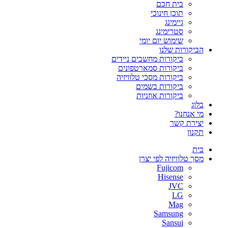
בית חכם
תוכן חינוכי
גיימינג
סטרימינג
שימוש יום יומי
הביקורות שלנו
ביקורות מחשבים ניידים
ביקורות סמארטפונים
ביקורות מסכי טלוויזיה
ביקורות בשמים
ביקורות אוזניות
בלוג
מי אנחנו?
יצירת קשר
תקנון
בית
מסך טלוויזיה לפי יצרן
Fujicom
Hisense
JVC
LG
Mag
Samsung
Sansui