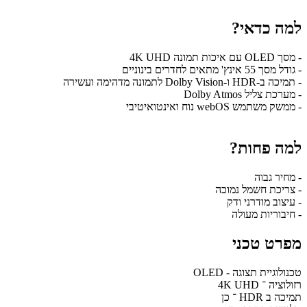
למה כדאי?
- מסך OLED עם איכות תמונה 4K UHD
- גודל מסך 55 אינץ' מתאים לחדרים בינוניים
- תמיכה ב-HDR ו-Dolby Vision לתמונה מדהימה ועשירה
- מערכת צליל Dolby Atmos
- ממשק משתמש webOS נוח ואינטואיטיבי
למה פחות?
- מחיר גבוה
- צריכת חשמל נמוכה
- עיצוב מודרני ודק
- חיבוריות מעולה
מפרט טכני
טכנולוגיית תצוגה - OLED
רזולוציה ־ 4K UHD
תמיכה ב HDR ־ כן