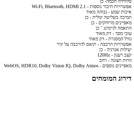
טלוויזיה חכמה- כן
אפשרויות חיבור נוספות - Wi-Fi, Bluetooth, HDMI 2.1
איכות שמע - גבוהה מאוד
תמיכה בשליטה קולית - כן
מאפיינים מרוחקים - כן
התאמה לגיימינג ־ כן
עובי מסך - דק מאוד
גודל המסגרת - דק מאוד
אפשרויות הרכבה - תואם להרכבה על קיר
יעילות אנרגיה - כן
קצב רענון - 120Hz
זוויות תצוגה - רחב
מאפיינים נוספים - WebOS, HDR10, Dolby Vision IQ, Dolby Atmos
דירוג המומחים