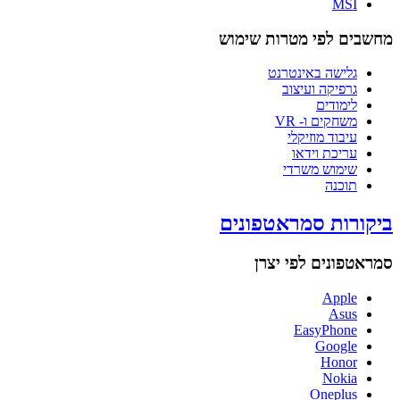
MSI
מחשבים לפי מטרות שימוש
גלישה באינטרנט
גרפיקה ועיצוב
לימודים
משחקים ו- VR
עיבוד מוזיקלי
עריכת וידאו
שימוש משרדי
תוכנה
ביקורות סמראטפונים
סמראטפונים לפי יצרן
Apple
Asus
EasyPhone
Google
Honor
Nokia
Oneplus