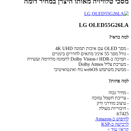
מסכי טלוויזיה מאותו היצרן במחיר דומה
LG OLED55G26LA
למה כדאי?
- מסך OLED עם איכות תמונה 4K UHD
- גודל מסך 55 אינץ' מתאים לחדרים בינוניים
- תמיכה ב-HDR ו-Dolby Vision לתמונה מדהימה ועשירה
- מערכת צליל Dolby Atmos
- ממשק משתמש webOS נוח ואינטואיטיבי
למה פחות?
- מחיר גבוה
- צריכת חשמל נמוכה
- עיצוב מודרני ודק
- חיבוריות מעולה
₪7425
לחיפוש ב-Amazon
לרכישה ב-KSP
קרא/י עוד >