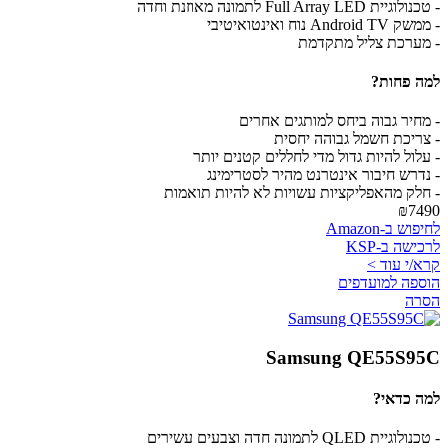
- טכנולוגיית Full Array LED לתמונה מאוזנת וחדה
- ממשק Android TV נוח ואינטואיטיבי
- מערכת צליל מתקדמת
למה פחות?
- מחיר גבוה ביחס למותגים אחרים
- צריכת חשמל גבוהה יחסית
- עלול להיות גדול מדי לחללים קטנים יותר
- נדרש חיבור אינטרנט מהיר לסטרימינג
- חלק מהאפליקציות עשויות לא להיות תואמות
₪7490
לחיפוש ב-Amazon
לרכישה ב-KSP
קרא/י עוד >
הוספה למועדפים
הסרה
Samsung QE55S95C
למה כדאי?
- טכנולוגיית QLED לתמונה חדה וצבעים עשירים