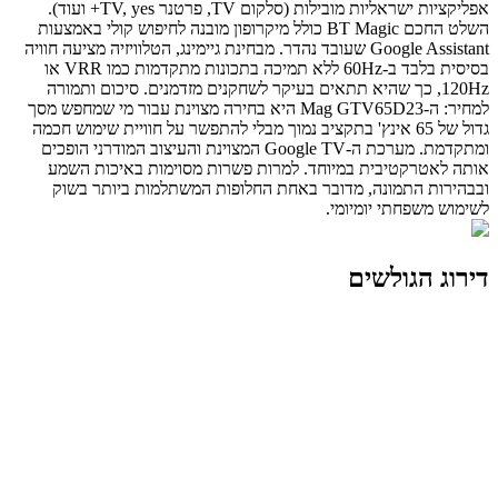
אפליקציות ישראליות מובילות (סלקום TV, פרטנר TV, yes+ ועוד).
השלט החכם BT Magic כולל מיקרופון מובנה לחיפוש קולי באמצעות
Google Assistant שעובד נהדר. מבחינת גיימינג, הטלוויזיה מציעה חוויה
בסיסית בלבד ב-60Hz ללא תמיכה בתכונות מתקדמות כמו VRR או
120Hz, כך שהיא תתאים בעיקר לשחקנים מזדמנים. סיכום ותמורה
למחיר: ה-Mag GTV65D23 היא בחירה מצוינת עבור מי שמחפש מסך
גדול של 65 אינץ' בתקציב נמוך מבלי להתפשר על חוויית שימוש חכמה
ומתקדמת. מערכת ה-Google TV המצוינת והעיצוב המודרני הופכים
אותה לאטרקטיבית במיוחד. למרות פשרות מסוימות באיכות השמע
ובבהירות התמונה, מדובר באחת החלופות המשתלמות ביותר בשוק
לשימוש משפחתי יומיומי.
דירוג הגולשים