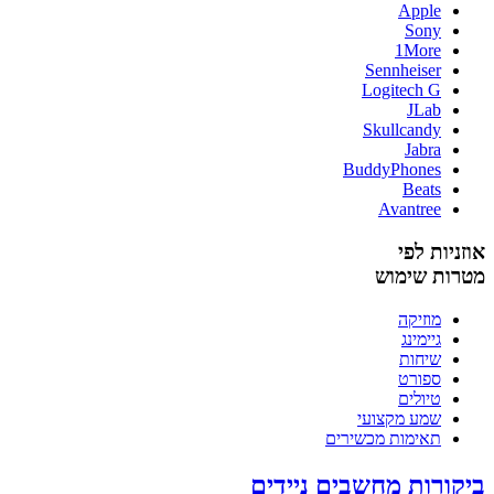
Apple
Sony
1More
Sennheiser
Logitech G
JLab
Skullcandy
Jabra
BuddyPhones
Beats
Avantree
אוזניות לפי
מטרות שימוש
מוזיקה
גיימינג
שיחות
ספורט
טיולים
שמע מקצועי
תאימות מכשירים
ביקורות מחשבים ניידים