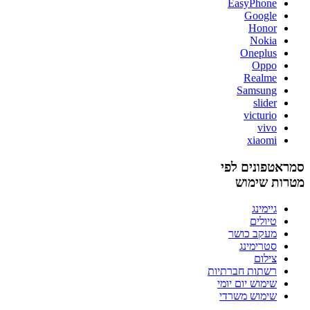
EasyPhone
Google
Honor
Nokia
Oneplus
Oppo
Realme
Samsung
slider
victurio
vivo
xiaomi
סמראטפונים לפי
מטרות שימוש
גיימינג
טיולים
מעקב כושר
סטרימינג
צילום
רשתות חברתיות
שימוש יום יומי
שימוש משרדי