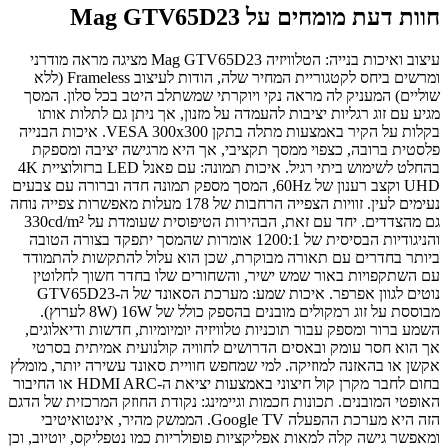
חוות דעת מומחים על Mag GTV65D23
עיצוב ואיכות בנייה: הטלוויזיה Mag GTV65D23 מציגה מראה מודרני
ומרשים ביחס לקטגוריית המחיר שלה, הודות לעיצוב Frameless (ללא
שוליים) המעניק לה מראה נקי ויוקרתי שמשתלב היטב בכל סלון. המסך
מגיע עם זוג רגליות יציבות להעמדה על מזנון, אך ניתן גם לתלות אותו
בקלות על הקיר באמצעות מתלה בתקן VESA 300x300. איכות הבנייה
פלסטית ברובה, כצפוי ממסך תקציבי, אך היא מרגישה יציבה ומספקת
בהחלט לשימוש ביתי רגיל. איכות תמונה: עם פאנל LED ברזולוציית 4K
UHD וקצב רענון של 60Hz, המסך מספק תמונה חדה וברורה עם צבעים
נעימים לעין. זוויות הצפייה הרחבות של 178 מעלות מאפשרות צפייה נוחה
גם מהצדדים. יחד עם זאת, הבהירות הטיפוסית שעומדת על 330cd/m²
והניגודיות הבסיסית של 1200:1 אומרות שהמסך יתפקד בצורה הטובה
ביותר בחדרים עם תאורה מבוקרת, שכן הוא עלול להתקשות להתמודד
עם השתקפויות באור שמש ישיר, והשחורים שלו בחדר חשוך לחלוטין
נוטים לגוון אפרפר. איכות שמע: מערכת הסאונד של ה-GTV65D23
מבוססת על זוג רמקולים מובנים בהספק כולל של 16W (8W לערוץ).
השמע ברור ומספק עבור תוכניות טלוויזיה יומיומיות, חדשות ודיאלוגים,
אך הוא חסר עומק ובאסים הדרושים לחוויה קולנועית אמיתית בסרטי
אקשן או בהאזנה למוזיקה. למי שמחפש חוויית סאונד עשירה יותר, מומלץ
בחום לחבר מקרן קול חיצוני באמצעות יציאת ה-HDMI ARC או החיבור
האופטי המובנים. תכונות חכמות וגיימינג: נקודת החוזק המרכזית של הדגם
הזה היא מערכת ההפעלה Google TV. הממשק מהיר, אינטואיטיבי
ומאפשר גישה קלה למאות אפליקציות פופולריות כמו נטפליקס, יוטיוב, וכן