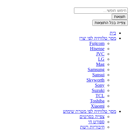
דלג
לתוכן
Search
...
תוצאות
צפייה בכל התוצאות
בית
מסך טלוויזיה לפי יצרן
Fujicom
Hisense
JVC
LG
Mag
Samsung
Sansui
Skyworth
Sony
Suzuki
TCL
Toshiba
Xiaomi
מסך טלוויזיה לפי מטרת שימוש
צפייה בסרטים
ספורט חי
חיבוריות רשת