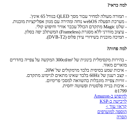
למה כדאי?
- תמורה מעולה למחיר עבור מסך QLED בגודל 65 אינץ'.
- מערכת הפעלה webOS נוחה ומהירה עם מגוון אפליקציות מובנות.
- שלט Magic מתקדם הכולל עכבר אוויר וחיפוש קולי.
- עיצוב מודרני ללא מסגרת (Frameless) המשתלב יפה בסלון.
- תמיכה מובנית בשידורי עידן פלוס (DVB-T2).
למה פחות?
- בהירות מקסימלית בינונית של 300cd/m² המקשה על צפייה בחדרים
מוארים מאוד.
- איכות שמע בסיסית בלבד מרמקולים של 20W.
- קצב רענון של 60Hz בלבד שאינו מתאים לגיימינג מתקדם.
- זוויות צפייה מוגבלות בהשוואה למסכי פרימיום.
- איכות בנייה פלסטית ופשוטה יחסית.
₪1799
לחיפוש ב-Amazon
לרכישה ב-KSP
קרא/י עוד >
הוספה למועדפים
הסרה