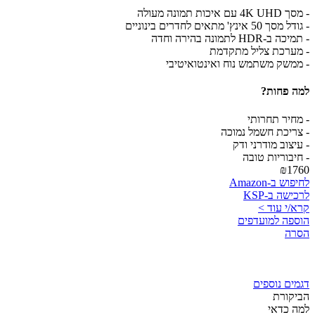
- מסך 4K UHD עם איכות תמונה מעולה
- גודל מסך 50 אינץ' מתאים לחדרים בינוניים
- תמיכה ב-HDR לתמונה בהירה וחדה
- מערכת צליל מתקדמת
- ממשק משתמש נוח ואינטואיטיבי
למה פחות?
- מחיר תחרותי
- צריכת חשמל נמוכה
- עיצוב מודרני ודק
- חיבוריות טובה
₪1760
לחיפוש ב-Amazon
לרכישה ב-KSP
קרא/י עוד >
הוספה למועדפים
הסרה
דגמים נוספים
הביקורת
למה כדאי