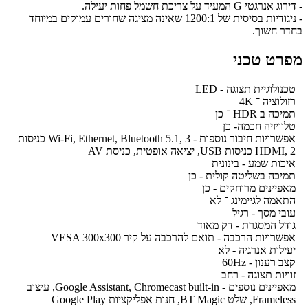
- דירוג אנרגטי G המעיד על צריכת חשמל פחות יעילה.
- ניגודיות בסיסית של 1200:1 שאינה מציגה שחורים עמוקים במיוחד
בחדר חשוך.
מפרט טכני
טכנולוגיית תצוגה - LED
רזולוציה ־ 4K
תמיכה ב HDR ־ כן
טלוויזיה חכמה- כן
אפשרויות חיבור נוספות - Wi-Fi, Ethernet, Bluetooth 5.1, 3 כניסות
HDMI, 2 כניסות USB, יציאה אופטית, כניסת AV
איכות שמע - בינונית
תמיכה בשליטה קולית - כן
מאפיינים מרוחקים - כן
התאמה לגיימינג ־ לא
עובי מסך - רגיל
גודל המסגרת - דק מאוד
אפשרויות הרכבה - תואם להרכבה על קיר VESA 300x300
יעילות אנרגיה - לא
קצב רענון - 60Hz
זוויות תצוגה - רחב
מאפיינים נוספים - Google Assistant, Chromecast built-in, עיצוב
Frameless, שלט BT Magic, חנות אפליקציות Google Play