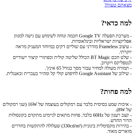
מצאתם טעות?
למה כדאי?
- מערכת הפעלה Google TV חכמה ונוחה לשימוש עם גישה למגוון
אפליקציות ישראליות ובינלאומיות.
- עיצוב Frameless מודרני עם שוליים דקים במיוחד המעניק מראה
יוקרתי.
- שלט חכם BT Magic הכולל שליטה קולית וכפתורי קיצור ייעודיים
לנטפליקס ויוטיוב.
- תמורה מעולה למחיר עבור מסך בגודל 65 אינץ'.
- שילוב של Google Assistant לחיפוש קולי קל ומהיר בעברית ובאנגלית.
למה פחות?
- איכות שמע בסיסית בלבד עם רמקולים בעוצמה של 16W (שני רמקולים
של 8W).
- קצב רענון של 60Hz בלבד, פחות מתאים לגיימינג מתקדם בקונסולות
הדור החדש.
- בהירות מקסימלית בינונית (330cd/m²) שעלולה להתקשות בחדרים
מוארים מאוד.