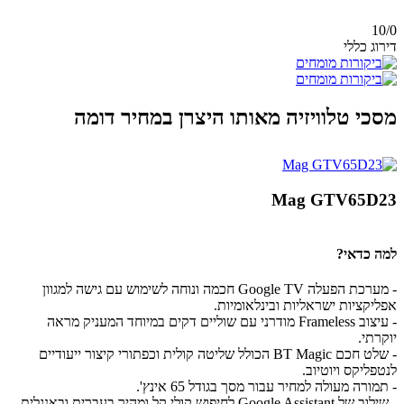
10/
0
דירוג כללי
מסכי טלוויזיה מאותו היצרן במחיר דומה
Mag GTV65D23
למה כדאי?
- מערכת הפעלה Google TV חכמה ונוחה לשימוש עם גישה למגוון
אפליקציות ישראליות ובינלאומיות.
- עיצוב Frameless מודרני עם שוליים דקים במיוחד המעניק מראה
יוקרתי.
- שלט חכם BT Magic הכולל שליטה קולית וכפתורי קיצור ייעודיים
לנטפליקס ויוטיוב.
- תמורה מעולה למחיר עבור מסך בגודל 65 אינץ'.
- שילוב של Google Assistant לחיפוש קולי קל ומהיר בעברית ובאנגלית.