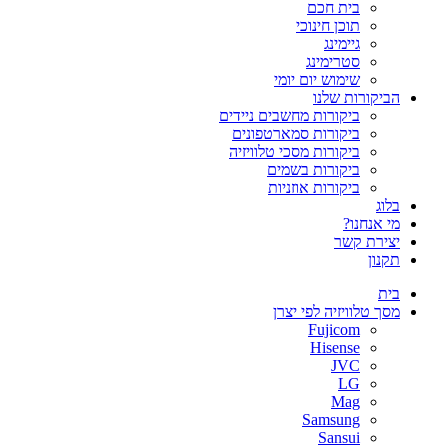
בית חכם
תוכן חינוכי
גיימינג
סטרימינג
שימוש יום יומי
הביקורות שלנו
ביקורות מחשבים ניידים
ביקורות סמארטפונים
ביקורות מסכי טלוויזיה
ביקורות בשמים
ביקורות אוזניות
בלוג
מי אנחנו?
יצירת קשר
תקנון
בית
מסך טלוויזיה לפי יצרן
Fujicom
Hisense
JVC
LG
Mag
Samsung
Sansui