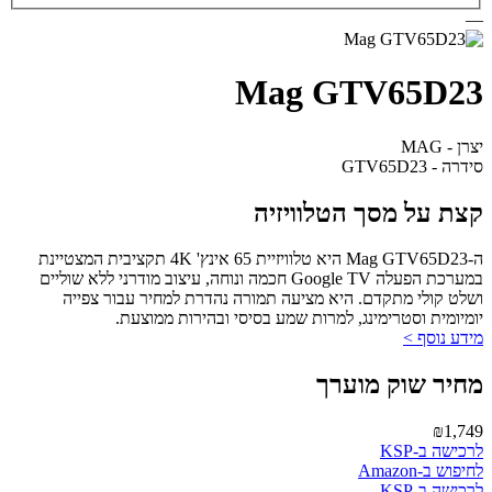
—
Mag GTV65D23
יצרן - MAG
סידרה - GTV65D23
קצת על מסך הטלוויזיה
ה-Mag GTV65D23 היא טלוויזיית 65 אינץ' 4K תקציבית המצטיינת
במערכת הפעלה Google TV חכמה ונוחה, עיצוב מודרני ללא שוליים
ושלט קולי מתקדם. היא מציעה תמורה נהדרת למחיר עבור צפייה
יומיומית וסטרימינג, למרות שמע בסיסי ובהירות ממוצעת.
מידע נוסף >
מחיר שוק מוערך
₪1,749
לרכישה ב-KSP
לחיפוש ב-Amazon
לרכישה ב-KSP