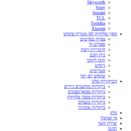
Skyworth
Sony
Suzuki
TCL
Toshiba
Xiaomi
מסך טלוויזיה לפי מטרת שימוש
צפייה בסרטים
ספורט חי
חיבוריות רשת
בית חכם
תוכן חינוכי
גיימינג
סטרימינג
שימוש יום יומי
הביקורות שלנו
ביקורות מחשבים ניידים
ביקורות סמארטפונים
ביקורות מסכי טלוויזיה
ביקורות בשמים
ביקורות אוזניות
בלוג
מי אנחנו?
יצירת קשר
תקנון