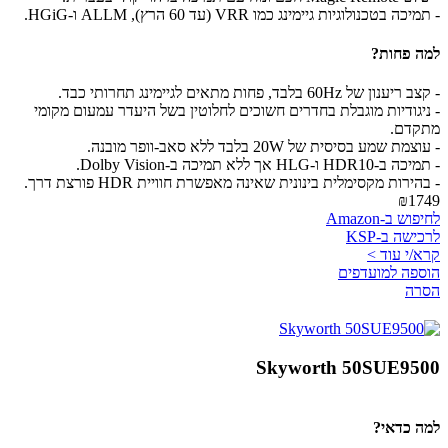
- תמיכה בטכנולוגיות גיימינג כמו VRR (עד 60 הרץ), ALLM ו-HGiG.
למה פחות?
- קצב ריענון של 60Hz בלבד, פחות מתאים לגיימינג תחרותי כבד.
- ניגודיות מוגבלת בחדרים חשוכים לחלוטין בשל היעדר עמעום מקומי
מתקדם.
- עוצמת שמע בסיסית של 20W בלבד ללא סאב-וופר מובנה.
- תמיכה ב-HDR10 ו-HLG אך ללא תמיכה ב-Dolby Vision.
- בהירות מקסימלית בינונית שאינה מאפשרת חוויית HDR פורצת דרך.
₪1749
לחיפוש ב-Amazon
לרכישה ב-KSP
קרא/י עוד >
הוספה למועדפים
הסרה
Skyworth 50SUE9500
למה כדאי?