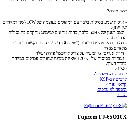
למה פחות?
- איכות שמע בסיסית בלבד עם רמקולים בעוצמה של 16W (שני רמקולים
של 8W).
- קצב רענון של 60Hz בלבד, פחות מתאים לגיימינג מתקדם בקונסולות
הדור החדש.
- בהירות מקסימלית בינונית (330cd/m²) שעלולה להתקשות בחדרים
מוארים מאוד.
- דירוג אנרגטי G המעיד על צריכת חשמל פחות יעילה.
- ניגודיות בסיסית של 1200:1 שאינה מציגה שחורים עמוקים במיוחד
בחדר חשוך.
₪1749
לחיפוש ב-Amazon
לרכישה ב-KSP
קרא/י עוד >
הוספה למועדפים
הסרה
Fujicom FJ-65Q10X