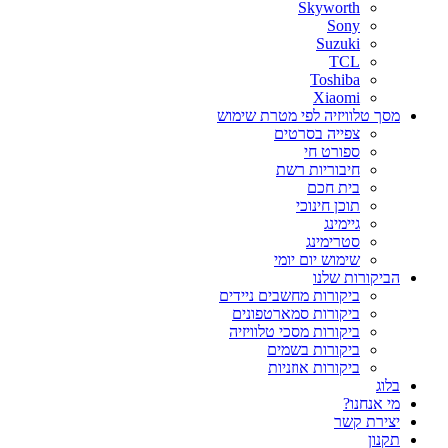
Skyworth
Sony
Suzuki
TCL
Toshiba
Xiaomi
מסך טלוויזיה לפי מטרת שימוש
צפייה בסרטים
ספורט חי
חיבוריות רשת
בית חכם
תוכן חינוכי
גיימינג
סטרימינג
שימוש יום יומי
הביקורות שלנו
ביקורות מחשבים ניידים
ביקורות סמארטפונים
ביקורות מסכי טלוויזיה
ביקורות בשמים
ביקורות אוזניות
בלוג
מי אנחנו?
יצירת קשר
תקנון