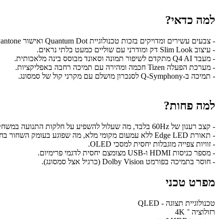
למה כדאי?
- צבעים עשירים ומדויקים בזכות טכנולוגיית Quantum Dot ואישור Pantone.
- עיצוב Slim Look דק ומודרני עם שוליים כמעט בלתי נראים.
- מעבד Q4 AI מתקדם לשיפור תמונה וסאונד מבוסס בינה מלאכותית.
- מערכת הפעלה Tizen חכמה ומהירה עם תמיכה רחבה באפליקציות.
- תמיכה ב-Q-Symphony לסנכרון מושלם עם מקרני קול של סמסונג.
למה פחות?
- קצב רענון של 60Hz בלבד, מה שעלול להשפיע על חלקות התנועה במשחקים מהירים.
- תאורת Edge LED ללא עמעום מקומי מלא, מה שפוגע בעומק השחור בחדר חשוך.
- זוויות צפייה מוגבלות יחסית למסכי OLED.
- מספר כניסות HDMI ו-USB מצומצם יחסית לדגמי פרימיום.
- חוסר בתמיכה בפורמט Dolby Vision (כרגיל אצל סמסונג).
מפרט טכני
טכנולוגיית תצוגה - QLED
רזולוציה ־ 4K