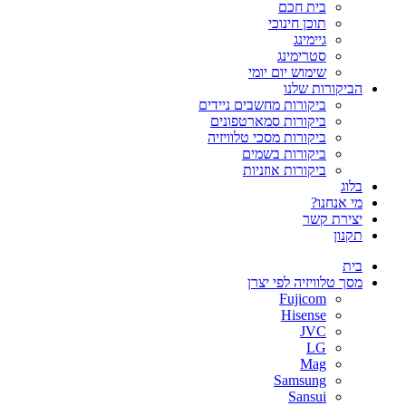
בית חכם
תוכן חינוכי
גיימינג
סטרימינג
שימוש יום יומי
הביקורות שלנו
ביקורות מחשבים ניידים
ביקורות סמארטפונים
ביקורות מסכי טלוויזיה
ביקורות בשמים
ביקורות אוזניות
בלוג
מי אנחנו?
יצירת קשר
תקנון
בית
מסך טלוויזיה לפי יצרן
Fujicom
Hisense
JVC
LG
Mag
Samsung
Sansui