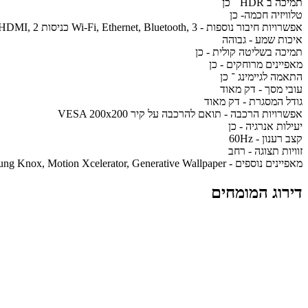
תמיכה ב HDR ־ כן
טלוויזיה חכמה- כן
אפשרויות חיבור נוספות - Wi-Fi, Ethernet, Bluetooth, 3 כניסות HDMI, 2 כניסות USB
איכות שמע - גבוהה
תמיכה בשליטה קולית - כן
מאפיינים מרוחקים - כן
התאמה לגיימינג ־ כן
עובי מסך - דק מאוד
גודל המסגרת - דק מאוד
אפשרויות הרכבה - תואם להרכבה על קיר VESA 200x200
יעילות אנרגיה - כן
קצב רענון - 60Hz
זוויות תצוגה - רחב
מאפיינים נוספים - Quantum HDR, Q4 AI Processor, OTS Lite, Q-Symphony, Tizen OS, Samsung Knox, Motion Xcelerator, Generative Wallpaper
דירוג המומחים