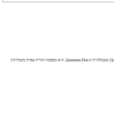
ה-Samsung 55Q7F (מודל 2025) היא טלוויזיית QLED חכמה המשלבת עיצוב דק במיוחד עם איכות תמונה מרשימה וצבעים חיים. בזכות מעבד ה-Q4 AI וטכנולוגיית ה-Quantum Dot, היא מספקת חוויית צפייה משודרגת