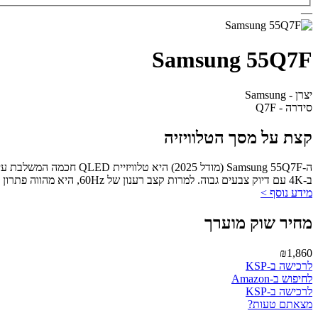
—
Samsung 55Q7F
יצרן - Samsung
סידרה - Q7F
קצת על מסך הטלוויזיה
ב-4K עם דיוק צבעים גבוה. למרות קצב רענון של 60Hz, היא מהווה פתרון מצוין לסטרימינג ושימוש ביתי יומיומי.
מידע נוסף >
מחיר שוק מוערך
₪1,860
לרכישה ב-KSP
לחיפוש ב-Amazon
לרכישה ב-KSP
מצאתם טעות?