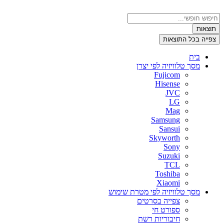
דלג
לתוכן
Search
...
תוצאות
צפייה בכל התוצאות
בית
מסך טלוויזיה לפי יצרן
Fujicom
Hisense
JVC
LG
Mag
Samsung
Sansui
Skyworth
Sony
Suzuki
TCL
Toshiba
Xiaomi
מסך טלוויזיה לפי מטרת שימוש
צפייה בסרטים
ספורט חי
חיבוריות רשת