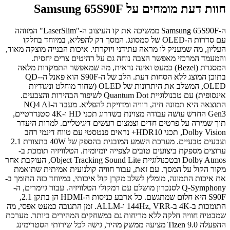
חוות דעת מומחים על Samsung 65S90F
ה-Samsung 65S90F ממשיכה את קו העיצוב ה-"LaserSlim" המזוהה
עם סדרות ה-OLED של סמסונג. המסך דק להפליא, במיוחד בחלקו
העליון, מה שמעניק לו מראה עתידני ויוקרתי. איכות הבנייה מוצקה מאוד,
והמעמד המרכזי מאפשר הצבה נוחה גם על רהיטים צרים יחסית.
המסגרת (Bezel) כמעט ואינה נראית, מה שמאפשר התמקדות מלאה
בתוכן המוצג ללא הסחות דעת. הלב של ה-S90F הוא פאנל ה-QD-
OLED, המשלב את היתרונות של OLED (שחור מוחלט וניגודיות
אינסופית) עם טכנולוגיית Quantum Dot לשיפור הבהירות והצבעים.
התוצאה היא תמונה חיה, רוויה ומדויקת להפליא. מעבד ה-NQ4 AI
Gen3 החדש עושה עבודה מצוינת בשדרוג תכני HD ו-4K סטנדרטיים,
תוך שמירה על פרטים חדים וצמצום רעשים דיגיטליים. למרות היעדר
Dolby Vision, תכני HDR10+ נראים פנטסטי עם טווח דינמי רחב
וצבעים טבעיים. מערכת השמע המובנית בהספק של 40W בתצורת 2.1
ערוצים מספקת ביצועים טובים לצפייה יומיומית. הטלוויזיה תומכת ב-
Dolby Atmos ובטכנולוגיית Object Tracking Sound Lite, העוקבת אחר
מקור הקול על המסך. עם זאת, עבור חוויה קולנועית אמיתית שתואמת
את איכות התמונה, מומלץ לשלב מקרן קול איכותי, במיוחד כזה התומך ב-
Q-Symphony לסנכרון מושלם עם רמקולי הטלוויזיה. עבור גיימרים, ה-
S90F היא חלום שמתגשם. כל ארבע כניסות ה-HDMI הן בתקן 2.1,
התומכות ב-4K ב-144Hz, VRR ו-ALLM. זמן התגובה כמעט אפסי, מה
שמבטיח חוויה חלקה ללא מריחות גם במשחקים המהירים ביותר. מערכת
ההפעלה Tizen 9.0 מציעה ממשק מהיר, גישה לכל שירותי הסטרימינג