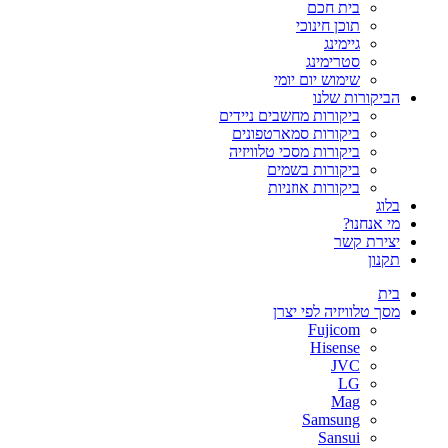
בית חכם
תוכן חינוכי
גיימינג
סטרימינג
שימוש יום יומי
הביקורות שלנו
ביקורות מחשבים ניידים
ביקורות סמארטפונים
ביקורות מסכי טלוויזיה
ביקורות בשמים
ביקורות אוזניות
בלוג
מי אנחנו?
יצירת קשר
תקנון
בית
מסך טלוויזיה לפי יצרן
Fujicom
Hisense
JVC
LG
Mag
Samsung
Sansui