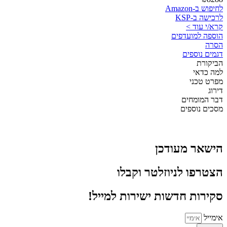
לחיפוש ב-Amazon
לרכישה ב-KSP
קרא/י עוד >
הוספה למועדפים
הסרה
דגמים נוספים
הביקורת
למה כדאי
מפרט טכני
דירוג
דבר המומחים
מסכים נוספים
הישאר מעודכן
הצטרפו לניוזלטר וקבלו
סקירות חדשות ישירות למייל!
אימייל