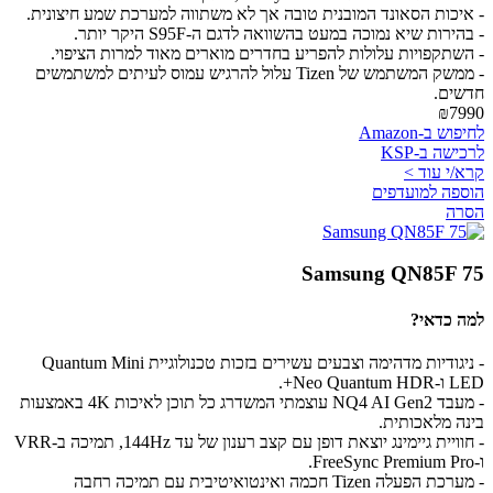
- איכות הסאונד המובנית טובה אך לא משתווה למערכת שמע חיצונית.
- בהירות שיא נמוכה במעט בהשוואה לדגם ה-S95F היקר יותר.
- השתקפויות עלולות להפריע בחדרים מוארים מאוד למרות הציפוי.
- ממשק המשתמש של Tizen עלול להרגיש עמוס לעיתים למשתמשים
חדשים.
₪7990
לחיפוש ב-Amazon
לרכישה ב-KSP
קרא/י עוד >
הוספה למועדפים
הסרה
Samsung QN85F 75
למה כדאי?
- ניגודיות מדהימה וצבעים עשירים בזכות טכנולוגיית Quantum Mini
LED ו-Neo Quantum HDR+.
- מעבד NQ4 AI Gen2 עוצמתי המשדרג כל תוכן לאיכות 4K באמצעות
בינה מלאכותית.
- חוויית גיימינג יוצאת דופן עם קצב רענון של עד 144Hz, תמיכה ב-VRR
ו-FreeSync Premium Pro.
- מערכת הפעלה Tizen חכמה ואינטואיטיבית עם תמיכה רחבה