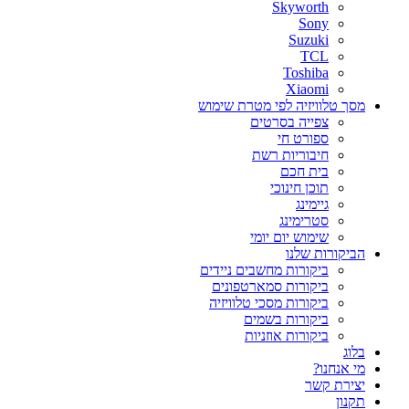
Skyworth
Sony
Suzuki
TCL
Toshiba
Xiaomi
מסך טלוויזיה לפי מטרת שימוש
צפייה בסרטים
ספורט חי
חיבוריות רשת
בית חכם
תוכן חינוכי
גיימינג
סטרימינג
שימוש יום יומי
הביקורות שלנו
ביקורות מחשבים ניידים
ביקורות סמארטפונים
ביקורות מסכי טלוויזיה
ביקורות בשמים
ביקורות אוזניות
בלוג
מי אנחנו?
יצירת קשר
תקנון