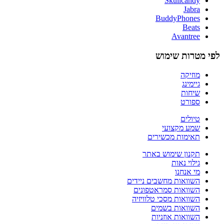
Skullcandy
Jabra
BuddyPhones
Beats
Avantree
לפי מטרות שימוש
מוזיקה
גיימינג
שיחות
ספורט
טיולים
שמע מקצועי
תאימות מכשירים
תקנון שימוש באתר
גילוי נאות
מי אנחנו
השוואות מחשבים ניידים
השוואות סמראטפונים
השוואות מסכי טלוויזיה
השוואות בשמים
השוואות אוזניות