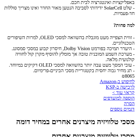
באפליקציות ואינטגרציה לבית חכם.
- שלט SolarCell ידידותי לסביבה הנטען מאור החדר ואינו מצריך סוללות
חד-פעמיות.
למה פחות?
- זווית הצפייה מעט מוגבלת בהשוואה למסכי OLED, למרות השיפורים
הטכנולוגיים.
- היעדר תמיכה בפורמט Dolby Vision, חיסרון קבוע במסכי סמסונג.
- מערכת השמע המובנית טובה אך מומלץ להוסיף מקרן קול לחוויה
קולנועית מלאה.
- עובי המסך מעט עבה יותר בהשוואה למסכי OLED דקיקים במיוחד.
- תג מחיר גבוה יחסית בקטגוריית מסכי הביניים-פרימיום.
₪8065
לחיפוש ב-Amazon
לרכישה ב-KSP
קרא/י עוד >
הוספה למועדפים
הסרה
דגמים נוספים
מסכי טלוויזיה מיצרנים אחרים במחיר דומה
מסכי טלוויזיה מיצרנים אחרים