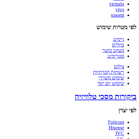
victurio
vivo
xiaomi
לפי מטרות שימוש
גיימינג
טיולים
מעקב כושר
סטרימינג
צילום
רשתות חברתיות
שימוש משרדי
שימוש יום יומי
ביקורות מסכי טלוויזיה
לפי יצרן
Fujicom
Hisense
JVC
LG