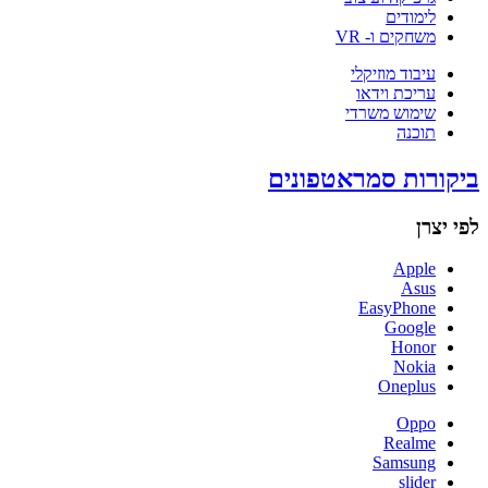
לימודים
משחקים ו- VR
עיבוד מוזיקלי
עריכת וידאו
שימוש משרדי
תוכנה
ביקורות סמראטפונים
לפי יצרן
Apple
Asus
EasyPhone
Google
Honor
Nokia
Oneplus
Oppo
Realme
Samsung
slider