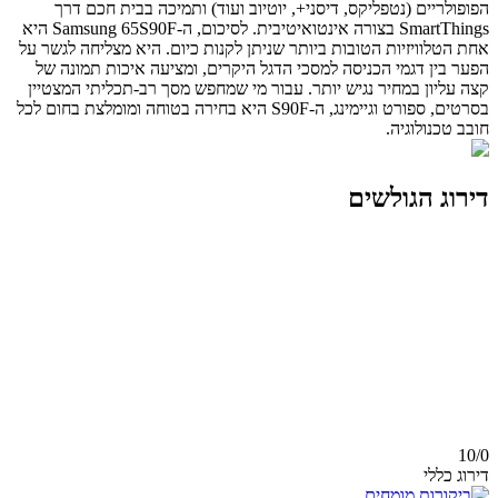
הפופולריים (נטפליקס, דיסני+, יוטיוב ועוד) ותמיכה בבית חכם דרך
SmartThings בצורה אינטואיטיבית. לסיכום, ה-Samsung 65S90F היא
אחת הטלוויזיות הטובות ביותר שניתן לקנות כיום. היא מצליחה לגשר על
הפער בין דגמי הכניסה למסכי הדגל היקרים, ומציעה איכות תמונה של
קצה עליון במחיר נגיש יותר. עבור מי שמחפש מסך רב-תכליתי המצטיין
בסרטים, ספורט וגיימינג, ה-S90F היא בחירה בטוחה ומומלצת בחום לכל
חובב טכנולוגיה.
דירוג הגולשים
10/
0
דירוג כללי