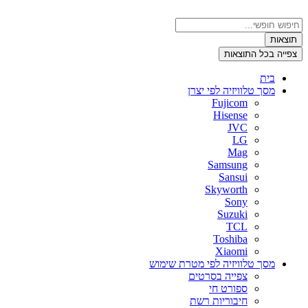
דלג
לתוכן
Search
...
תוצאות
צפייה בכל התוצאות
בית
מסך טלוויזיה לפי יצרן
Fujicom
Hisense
JVC
LG
Mag
Samsung
Sansui
Skyworth
Sony
Suzuki
TCL
Toshiba
Xiaomi
מסך טלוויזיה לפי מטרת שימוש
צפייה בסרטים
ספורט חי
חיבוריות רשת