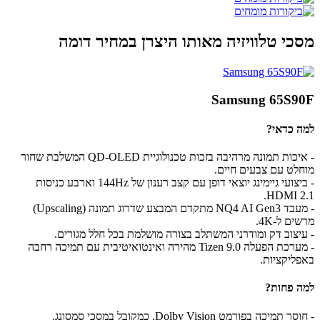
מסכי טלוויזיה מאותו היצרן במחיר דומה
Samsung 65S90F
למה כדאי?
- איכות תמונה מרהיבה בזכות טכנולוגיית QD-OLED המשלבת שחור
מוחלט עם צבעים חיים.
- ביצועי גיימינג יוצאי דופן עם קצב רענון של 144Hz וארבע כניסות
HDMI 2.1.
- מעבד NQ4 AI Gen3 מתקדם המבצע שדרוג תמונה (Upscaling)
מרשים ל-4K.
- עיצוב דק ומודרני המשתלב בצורה מושלמת בכל חלל מגורים.
- מערכת הפעלה Tizen 9.0 מהירה ואינטואיטיבית עם תמיכה רחבה
באפליקציות.
למה פחות?
- חוסר תמיכה בפורמט Dolby Vision, כמקובל במסכי סמסונג.