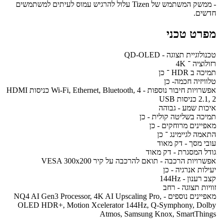
- ממשק המשתמש של Tizen עלול להרגיש עמוס לעיתים למשתמשים
חדשים.
מפרט טכני
טכנולוגיית תצוגה - QD-OLED
רזולוציה ־ 4K
תמיכה ב HDR ־ כן
טלוויזיה חכמה- כן
אפשרויות חיבור נוספות - Wi-Fi, Ethernet, Bluetooth, 4 כניסות HDMI
2.1, 2 כניסות USB
איכות שמע - גבוהה
תמיכה בשליטה קולית - כן
מאפיינים מרוחקים - כן
התאמה לגיימינג ־ כן
עובי מסך - דק מאוד
גודל המסגרת - דק מאוד
אפשרויות הרכבה - תואם להרכבה על קיר VESA 300x200
יעילות אנרגיה - כן
קצב רענון - 144Hz
זוויות תצוגה - רחב
מאפיינים נוספים - NQ4 AI Gen3 Processor, 4K AI Upscaling Pro,
OLED HDR+, Motion Xcelerator 144Hz, Q-Symphony, Dolby
Atmos, Samsung Knox, SmartThings