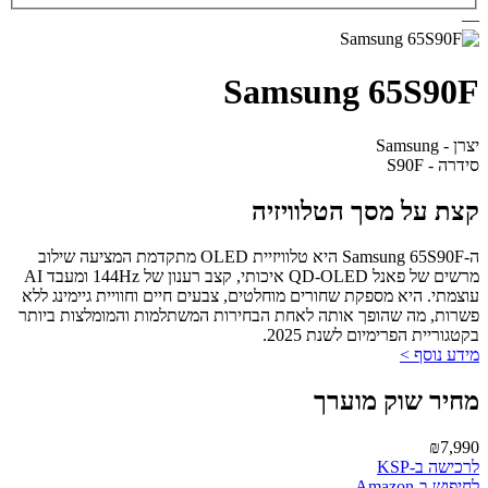
—
Samsung 65S90F
יצרן - Samsung
סידרה - S90F
קצת על מסך הטלוויזיה
ה-Samsung 65S90F היא טלוויזיית OLED מתקדמת המציעה שילוב
מרשים של פאנל QD-OLED איכותי, קצב רענון של 144Hz ומעבד AI
עוצמתי. היא מספקת שחורים מוחלטים, צבעים חיים וחוויית גיימינג ללא
פשרות, מה שהופך אותה לאחת הבחירות המשתלמות והמומלצות ביותר
בקטגוריית הפרימיום לשנת 2025.
מידע נוסף >
מחיר שוק מוערך
₪7,990
לרכישה ב-KSP
לחיפוש ב-Amazon