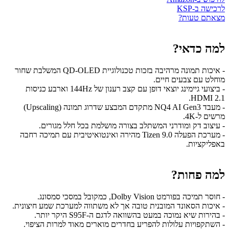
לרכישה ב-KSP
מצאתם טעות?
למה כדאי?
- איכות תמונה מרהיבה בזכות טכנולוגיית QD-OLED המשלבת שחור
מוחלט עם צבעים חיים.
- ביצועי גיימינג יוצאי דופן עם קצב רענון של 144Hz וארבע כניסות
HDMI 2.1.
- מעבד NQ4 AI Gen3 מתקדם המבצע שדרוג תמונה (Upscaling)
מרשים ל-4K.
- עיצוב דק ומודרני המשתלב בצורה מושלמת בכל חלל מגורים.
- מערכת הפעלה Tizen 9.0 מהירה ואינטואיטיבית עם תמיכה רחבה
באפליקציות.
למה פחות?
- חוסר תמיכה בפורמט Dolby Vision, כמקובל במסכי סמסונג.
- איכות הסאונד המובנית טובה אך לא משתווה למערכת שמע חיצונית.
- בהירות שיא נמוכה במעט בהשוואה לדגם ה-S95F היקר יותר.
- השתקפויות עלולות להפריע בחדרים מוארים מאוד למרות הציפוי.