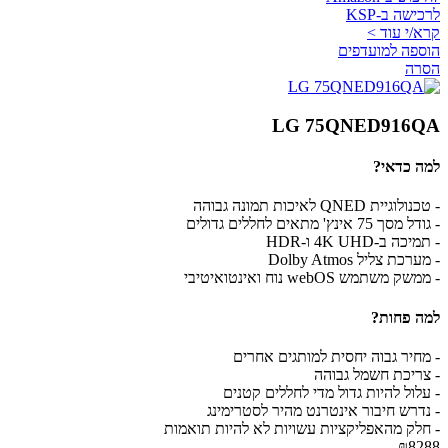
לרכישה ב-KSP
קרא/י עוד >
הוספה למועדפים
הסרה
LG 75QNED916QA
למה כדאי?
- טכנולוגיית QNED לאיכות תמונה גבוהה
- גודל מסך 75 אינץ' מתאים לחללים גדולים
- תמיכה ב-4K UHD ו-HDR
- מערכת צליל Dolby Atmos
- ממשק משתמש webOS נוח ואינטואיטיבי
למה פחות?
- מחיר גבוה יחסית למותגים אחרים
- צריכת חשמל גבוהה
- עלול להיות גדול מדי לחללים קטנים
- נדרש חיבור אינטרנט מהיר לסטרימינג
- חלק מהאפליקציות עשויות לא להיות תואמות
₪8288