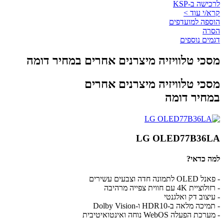
לרכישה ב-KSP
קרא/י עוד >
הוספה למועדפים
הסרה
דגמים נוספים
מסכי טלוויזיה מיצרנים אחרים במחיר דומה
מסכי טלוויזיה מיצרנים אחרים
במחיר דומה
LG OLED77B36LA
למה כדאי?
- פאנל OLED לתמונה חדה וצבעים עשירים
- רזולוציית 4K עם חווית צפייה מרהיבה
- עיצוב דק ואלגנטי
- תמיכה מלאה ב-HDR10 ו-Dolby Vision
- מערכת הפעלה WebOS נוחה ואינטואיטיבית