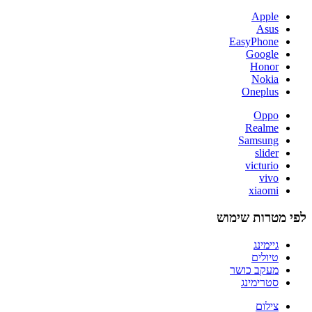
Apple
Asus
EasyPhone
Google
Honor
Nokia
Oneplus
Oppo
Realme
Samsung
slider
victurio
vivo
xiaomi
לפי מטרות שימוש
גיימינג
טיולים
מעקב כושר
סטרימינג
צילום