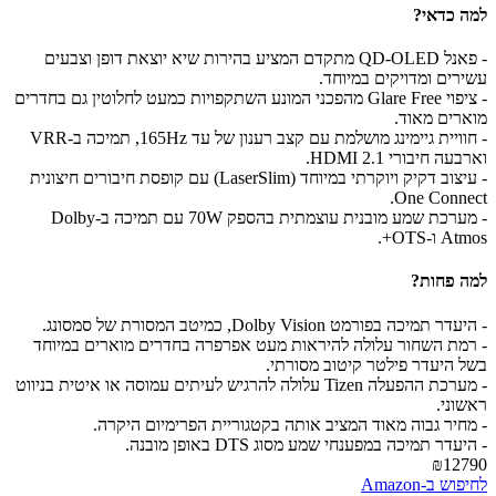
למה כדאי?
- פאנל QD-OLED מתקדם המציע בהירות שיא יוצאת דופן וצבעים
עשירים ומדויקים במיוחד.
- ציפוי Glare Free מהפכני המונע השתקפויות כמעט לחלוטין גם בחדרים
מוארים מאוד.
- חוויית גיימינג מושלמת עם קצב רענון של עד 165Hz, תמיכה ב-VRR
וארבעה חיבורי HDMI 2.1.
- עיצוב דקיק ויוקרתי במיוחד (LaserSlim) עם קופסת חיבורים חיצונית
One Connect.
- מערכת שמע מובנית עוצמתית בהספק 70W עם תמיכה ב-Dolby
Atmos ו-OTS+.
למה פחות?
- היעדר תמיכה בפורמט Dolby Vision, כמיטב המסורת של סמסונג.
- רמת השחור עלולה להיראות מעט אפרפרה בחדרים מוארים במיוחד
בשל היעדר פילטר קיטוב מסורתי.
- מערכת ההפעלה Tizen עלולה להרגיש לעיתים עמוסה או איטית בניווט
ראשוני.
- מחיר גבוה מאוד המציב אותה בקטגוריית הפרימיום היקרה.
- היעדר תמיכה במפענחי שמע מסוג DTS באופן מובנה.
₪12790
לחיפוש ב-Amazon