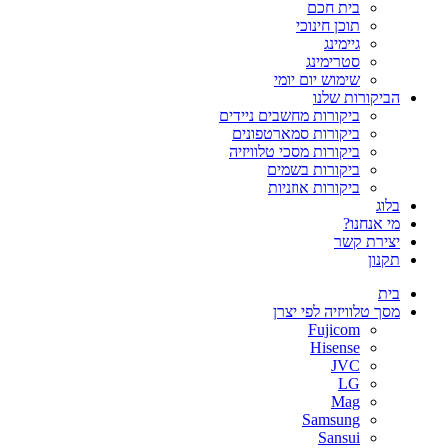
בית חכם
תוכן חינוכי
גיימינג
סטרימינג
שימוש יום יומי
הביקורות שלנו
ביקורות מחשבים ניידים
ביקורות סמארטפונים
ביקורות מסכי טלוויזיה
ביקורות בשמים
ביקורות אוזניות
בלוג
מי אנחנו?
יצירת קשר
תקנון
בית
מסך טלוויזיה לפי יצרן
Fujicom
Hisense
JVC
LG
Mag
Samsung
Sansui