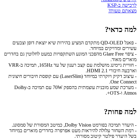
לרכישה ב-KSP
מצאתם טעות?
למה כדאי?
- פאנל QD-OLED מתקדם המציע בהירות שיא יוצאת דופן וצבעים
עשירים ומדויקים במיוחד.
- ציפוי Glare Free מהפכני המונע השתקפויות כמעט לחלוטין גם בחדרים
מוארים מאוד.
- חוויית גיימינג מושלמת עם קצב רענון של עד 165Hz, תמיכה ב-VRR
וארבעה חיבורי HDMI 2.1.
- עיצוב דקיק ויוקרתי במיוחד (LaserSlim) עם קופסת חיבורים חיצונית
One Connect.
- מערכת שמע מובנית עוצמתית בהספק 70W עם תמיכה ב-Dolby
Atmos ו-OTS+.
למה פחות?
- היעדר תמיכה בפורמט Dolby Vision, כמיטב המסורת של סמסונג.
- רמת השחור עלולה להיראות מעט אפרפרה בחדרים מוארים במיוחד
בשל היעדר פילטר קיטוב מסורתי.