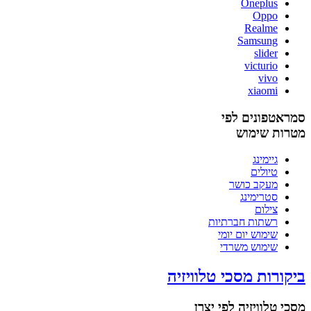
Oneplus
Oppo
Realme
Samsung
slider
victurio
vivo
xiaomi
סמראטפונים לפי
מטרות שימוש
גיימינג
טיולים
מעקב כושר
סטרימינג
צילום
רשתות חברתיות
שימוש יום יומי
שימוש משרדי
ביקורות מסכי טלוויזיה
מסכי טלוויזיה לפי יצרן