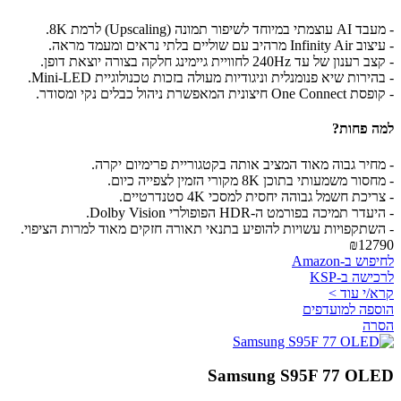
- מעבד AI עוצמתי במיוחד לשיפור תמונה (Upscaling) לרמת 8K.
- עיצוב Infinity Air מרהיב עם שוליים בלתי נראים ומעמד מראה.
- קצב רענון של עד 240Hz לחוויית גיימינג חלקה בצורה יוצאת דופן.
- בהירות שיא פנומנלית וניגודיות מעולה בזכות טכנולוגיית Mini-LED.
- קופסת One Connect חיצונית המאפשרת ניהול כבלים נקי ומסודר.
למה פחות?
- מחיר גבוה מאוד המציב אותה בקטגוריית פרימיום יקרה.
- מחסור משמעותי בתוכן 8K מקורי הזמין לצפייה כיום.
- צריכת חשמל גבוהה יחסית למסכי 4K סטנדרטיים.
- היעדר תמיכה בפורמט ה-HDR הפופולרי Dolby Vision.
- השתקפויות עשויות להופיע בתנאי תאורה חזקים מאוד למרות הציפוי.
₪12790
לחיפוש ב-Amazon
לרכישה ב-KSP
קרא/י עוד >
הוספה למועדפים
הסרה
Samsung S95F 77 OLED