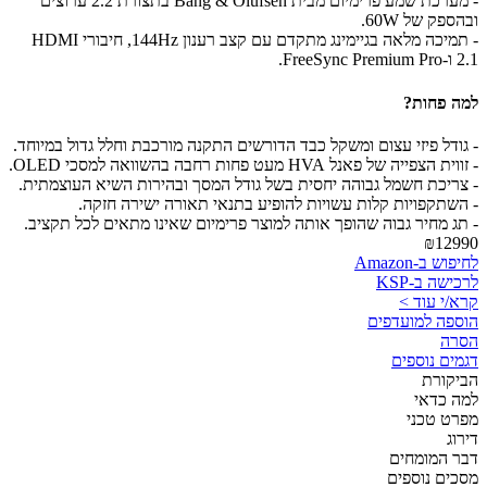
- מערכת שמע פרימיום מבית Bang & Olufsen בתצורת 2.2 ערוצים
ובהספק של 60W.
- תמיכה מלאה בגיימינג מתקדם עם קצב רענון 144Hz, חיבורי HDMI
2.1 ו-FreeSync Premium Pro.
למה פחות?
- גודל פיזי עצום ומשקל כבד הדורשים התקנה מורכבת וחלל גדול במיוחד.
- זווית הצפייה של פאנל HVA מעט פחות רחבה בהשוואה למסכי OLED.
- צריכת חשמל גבוהה יחסית בשל גודל המסך ובהירות השיא העוצמתית.
- השתקפויות קלות עשויות להופיע בתנאי תאורה ישירה חזקה.
- תג מחיר גבוה שהופך אותה למוצר פרימיום שאינו מתאים לכל תקציב.
₪12990
לחיפוש ב-Amazon
לרכישה ב-KSP
קרא/י עוד >
הוספה למועדפים
הסרה
דגמים נוספים
הביקורת
למה כדאי
מפרט טכני
דירוג
דבר המומחים
מסכים נוספים