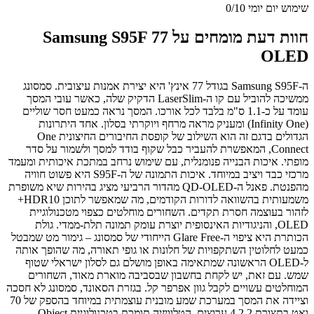
שימוש יום יומי
0/10
חוות דעת מומחים על Samsung S95F 77
OLED
ה-Samsung S95F בגודל 77 אינץ' היא יצירת אמנות עיצובית. סמסונג
ממשיכה להוביל עם קו ה-LaserSlim הדקיק שלה, כאשר עובי המסך
עומד על כ-1.1 ס"מ בלבד לכל אורכו. המסך נראה כמעט חסר שוליים
(Infinity One) ומעניק מראה מרחף ויוקרתי בסלון. אחד היתרונות
הגדולים בדגם זה הוא השילוב של קופסת החיבורים החיצונית One
Connect, המאפשרת להעביר כבל שקוף בודד למסך ולשמור על סדר
מופתי. איכות הבנייה פנומנלית, עם שימוש נרחב במתכת איכותית ומעמד
מרכזי כבד ויציב במיוחד. איכות התמונה של ה-S95F היא פשוט חוויה
מהפנטת. פאנל ה-QD-OLED מהדור הרביעי מציג בהירות שיא משופרת
משמעותית בהשוואה לדורות הקודמים, מה שמאפשר לתוכן HDR10+
לזהור בעוצמה חסרת תקדים. השחורים מוחלטים כצפוי מטכנולוגיית
OLED, והניגודיות האינסופית יוצרת עומק תמונה תלת-ממדי. גולת
הכותרת היא ציפוי ה-Glare Free הייחודי של סמסונג – גימור מט שמבטל
כמעט לחלוטין השתקפויות של חלונות או גופי תאורה, מה שהופך אותה
ל-OLED הראשונה שמתאימה באופן מושלם גם לסלון ישראלי שטוף
שמש. עם זאת, יש לקחת בחשבון שבסביבה מוארת מאוד, השחורים
המוחלטים עשויים לקבל גוון אפרפר קל. בגזרת הסאונד, סמסונג לא חסכה
וציידה את המסך במערכת שמע מובנית עוצמתית במיוחד בהספק של 70
ואט בתצורת 4.2.2 ערוצים. הטלוויזיה תומכת בטכנולוגיית Object