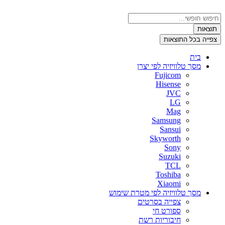
דלג
לתוכן
Search
...
תוצאות
צפייה בכל התוצאות
בית
מסך טלוויזיה לפי יצרן
Fujicom
Hisense
JVC
LG
Mag
Samsung
Sansui
Skyworth
Sony
Suzuki
TCL
Toshiba
Xiaomi
מסך טלוויזיה לפי מטרת שימוש
צפייה בסרטים
ספורט חי
חיבוריות רשת