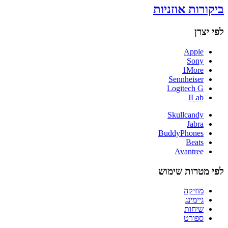
ביקורות אוזניות
לפי יצרן
Apple
Sony
1More
Sennheiser
Logitech G
JLab
Skullcandy
Jabra
BuddyPhones
Beats
Avantree
לפי מטרות שימוש
מוזיקה
גיימינג
שיחות
ספורט