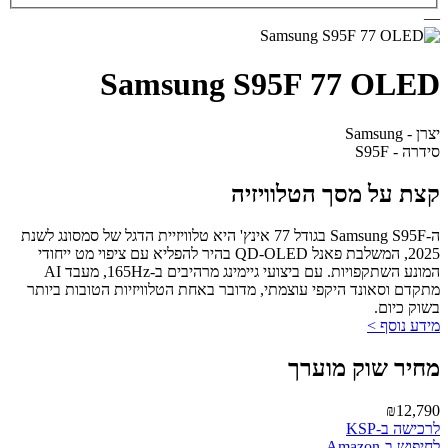
—
Samsung S95F 77 OLED
יצרן - Samsung
סידרה - S95F
קצת על מסך הטלוויזיה
ה-Samsung S95F בגודל 77 אינץ' היא טלוויזיית הדגל של סמסונג לשנת
2025, המשלבת פאנל QD-OLED בהיר להפליא עם ציפוי מט ייחודי
המונע השתקפויות. עם ביצועי גיימינג מרהיבים ב-165Hz, מעבד AI
מתקדם וסאונד היקפי עוצמתי, מדובר באחת הטלוויזיות הטובות ביותר
בשוק כיום.
מידע נוסף >
מחיר שוק מוערך
₪12,790
לרכישה ב-KSP
לחיפוש ב-Amazon