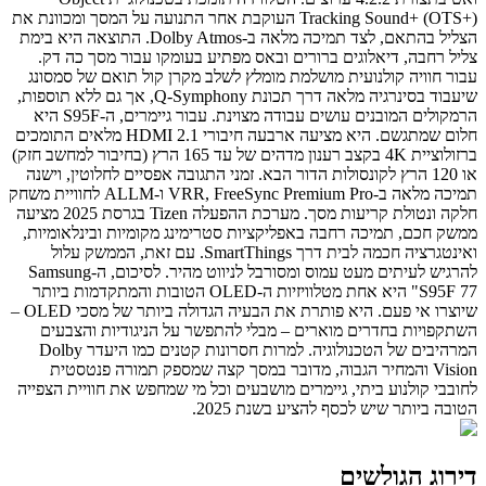
Tracking Sound+ (OTS+) העוקבת אחר התנועה על המסך ומכוונת את
הצליל בהתאם, לצד תמיכה מלאה ב-Dolby Atmos. התוצאה היא בימת
צליל רחבה, דיאלוגים ברורים ובאס מפתיע בעומקו עבור מסך כה דק.
עבור חוויה קולנועית מושלמת מומלץ לשלב מקרן קול תואם של סמסונג
שיעבוד בסינרגיה מלאה דרך תכונת Q-Symphony, אך גם ללא תוספות,
הרמקולים המובנים עושים עבודה מצוינת. עבור גיימרים, ה-S95F היא
חלום שמתגשם. היא מציעה ארבעה חיבורי HDMI 2.1 מלאים התומכים
ברזולוציית 4K בקצב רענון מדהים של עד 165 הרץ (בחיבור למחשב חזק)
או 120 הרץ לקונסולות הדור הבא. זמני התגובה אפסיים לחלוטין, וישנה
תמיכה מלאה ב-VRR, FreeSync Premium Pro ו-ALLM לחוויית משחק
חלקה ונטולת קריעות מסך. מערכת ההפעלה Tizen בגרסת 2025 מציעה
ממשק חכם, תמיכה רחבה באפליקציות סטרימינג מקומיות ובינלאומיות,
ואינטגרציה חכמה לבית דרך SmartThings. עם זאת, הממשק עלול
להרגיש לעיתים מעט עמוס ומסורבל לניווט מהיר. לסיכום, ה-Samsung
S95F 77" היא אחת מטלוויזיות ה-OLED הטובות והמתקדמות ביותר
שיוצרו אי פעם. היא פותרת את הבעיה הגדולה ביותר של מסכי OLED –
השתקפויות בחדרים מוארים – מבלי להתפשר על הניגודיות והצבעים
המרהיבים של הטכנולוגיה. למרות חסרונות קטנים כמו היעדר Dolby
Vision והמחיר הגבוה, מדובר במסך קצה שמספק תמורה פנטסטית
לחובבי קולנוע ביתי, גיימרים מושבעים וכל מי שמחפש את חוויית הצפייה
הטובה ביותר שיש לכסף להציע בשנת 2025.
דירוג הגולשים