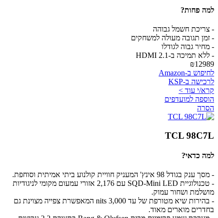
למה פחות?
- צריכת חשמל גבוהה
- זמן תגובה מעולה למשחקים
- מחיר גבוה לגודלו
- ללא תמיכה ב-HDMI 2.1
₪12989
לחיפוש ב-Amazon
לרכישה ב-KSP
קרא/י עוד >
הוספה למועדפים
הסרה
TCL 98C7L
למה כדאי?
- מסך ענק בגודל 98 אינץ' המעניק חוויית קולנוע ביתי אמיתית וסוחפת.
- טכנולוגיית SQD-Mini LED עם 2,176 אזורי עמעום מקומי לניגודיות
מושלמת ושחור עמוק.
- בהירות שיא מטורפת של עד 3,000 nits המאפשרת צפייה מצוינת גם
בחדרים מוארים מאוד.