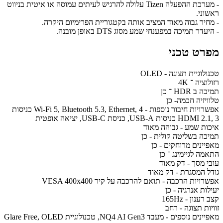
- מערכת ההפעלה Tizen עלולה להרגיש לעיתים עמוסה או איטית בניווט
ראשוני.
- מחיר גבוה מאוד המציב אותה בקטגוריית הפרימיום היקרה.
- היעדר תמיכה במפענחי שמע מסוג DTS באופן מובנה.
מפרט טכני
טכנולוגיית תצוגה - OLED
רזולוציה ־ 4K
תמיכה ב HDR ־ כן
טלוויזיה חכמה- כן
אפשרויות חיבור נוספות - Wi-Fi 5, Bluetooth 5.3, Ethernet, 4 כניסות
HDMI 2.1, 3 כניסות USB-A, כניסת USB-C, יציאה אופטית
איכות שמע - גבוהה מאוד
תמיכה בשליטה קולית - כן
מאפיינים מרוחקים - כן
התאמה לגיימינג ־ כן
עובי מסך - דק מאוד
גודל המסגרת - דק מאוד
אפשרויות הרכבה - תואם להרכבה על קיר VESA 400x400
יעילות אנרגיה - כן
קצב רענון - 165Hz
זוויות תצוגה - רחב
מאפיינים נוספים - מעבד NQ4 AI Gen3, טכנולוגיית Glare Free, OLED