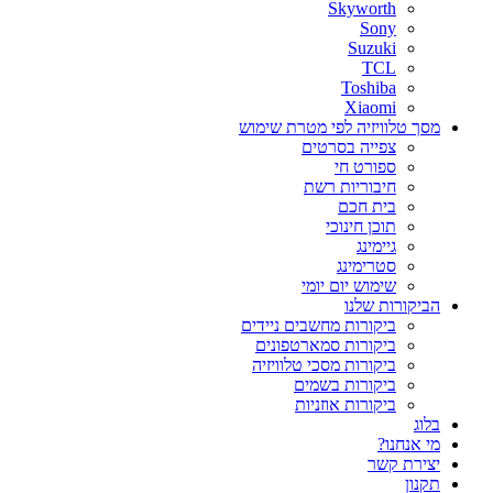
Skyworth
Sony
Suzuki
TCL
Toshiba
Xiaomi
מסך טלוויזיה לפי מטרת שימוש
צפייה בסרטים
ספורט חי
חיבוריות רשת
בית חכם
תוכן חינוכי
גיימינג
סטרימינג
שימוש יום יומי
הביקורות שלנו
ביקורות מחשבים ניידים
ביקורות סמארטפונים
ביקורות מסכי טלוויזיה
ביקורות בשמים
ביקורות אוזניות
בלוג
מי אנחנו?
יצירת קשר
תקנון