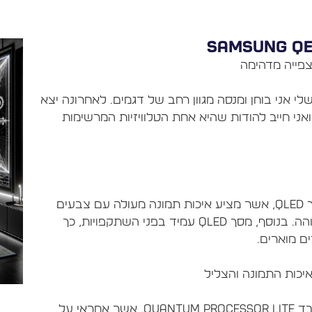
לי אני בוחן ומנסה מגוון רחב של דגמים. לאחרונה יצא
 לבחון את טלוויזיית Samsung QE75Q60C, ואני חייב להודות שהיא אחת הטלוויזיות המרשימות
טלוויזיית Samsung QE75Q60C מצוידת במסך QLED, אשר מציע איכות תמונה מעולה עם צבעים
עשירים וחיים, תמונה חדה וברורה, וניגודיות גבוהה. בנוסף, מסך QLED עמיד בפני השתקפויות, כך
טלוויזיית Samsung QE75Q60C מצוידת במעבד Quantum Processor Lite, אשר אחראי על