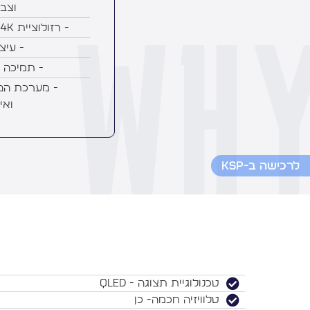
וצב
- רזולוציית 4K עם חווית צפייה מעולה
- עיצ
- תמיכה מלא
ואי
לרכישה ב-KSP
טכנולוגיית תצוגה - QLED
טלוויזיה חכמה- כן