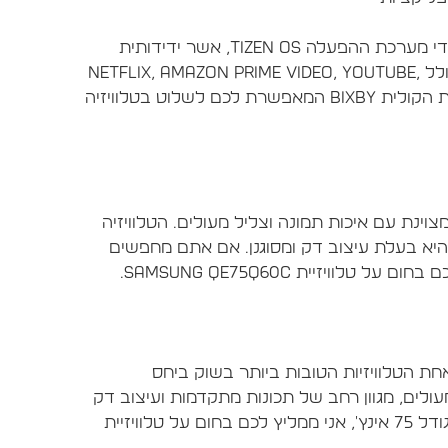
טלוויזיית Samsung QE75Q60C מופעלת על ידי מערכת ההפעלה Tizen OS, אשר ידידותית
למשתמש ומציעה מגוון רחב של אפליקציות, כולל Netflix, Amazon Prime Video, YouTube,
Disney+ ועוד. בנוסף, הטלוויזיה תומכת בעוזרת הקולית Bixby המאפשרת לכם לשלוט בטלוויזיה
Samsung היא טלוויזיה מצוינת עם איכות תמונה וצליל מעולים. הטלוויזיה
והיא בעלת עיצוב דק ומסוגנן. אם אתם מחפשים
ויזיית Samsung QE75Q60C היא אחת הטלוויזיות הטובות ביותר בשוק ביחס
ולים, מגוון רחב של תכונות מתקדמות ועיצוב דק
ומסוגנן. אם אתם מחפשים טלוויזיה 4K UHD בגודל 75 אינץ', אני ממליץ לכם בחום על טלוויזיית