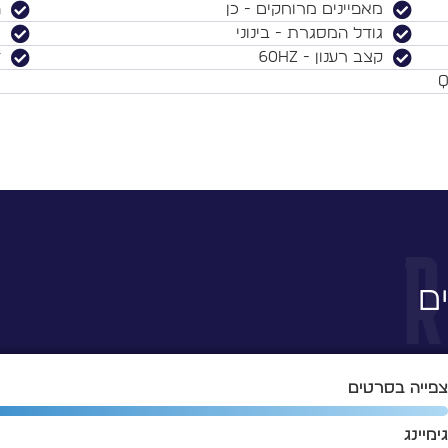
מאפיינים מרוחקים - כן
ה
גודל המסגרת - בינוני
א
קצב רענון - 60Hz
ז
ם
פייה בסרטים
ימיינג