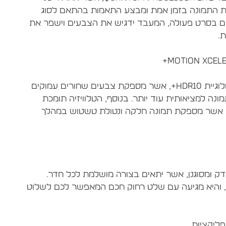
את התמונה בזמן אמת ומבצע התאמות בהתאם לסוג
ים בסרט פעולה, המעבד ידגיש את הצבעים וישפר את
טלוויזיית Samsung QE75Q60C תומכת בטכנולוגיית HDR10+, אשר מספקת צבעים שחורים עמוקים
נה למציאותית עוד יותר. בנוסף, הטלוויזיה תומכת
נולוגיית Motion Xcelerator Turbo+, אשר מספקת תמונה חלקה ונטולת טשטוש במהלך
Samsung  בעלת עיצוב דק ומסוגנן, אשר יתאים בצורה מושלמת לכל חדר.
, והיא מגיעה עם שלט רחוק חכם המאפשר לכם לשלוט