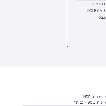
 למשחקים
גבל
מיכה ב HDR ־ כן
יכות שמע - גבוהה