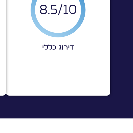
8.5
10/
ס
ח
ב
דירוג כללי
ת
ס
ש