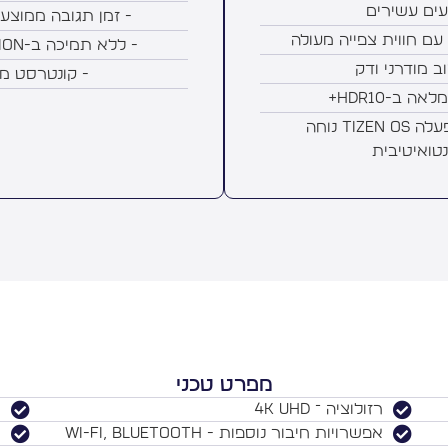
עים עשירים
- זמן תגובה ממוצע
- ללא תמיכה ב-Dolby Vision
וב מודרני ודק
- קונטרסט מו
ה ב-HDR10+
- מערכת הפעלה Tizen OS נוחה
נטואיטיבית
מפרט טכני
רזולוציה ־ 4K UHD
ת
אפשרויות חיבור נוספות - Wi-Fi, Bluetooth
א