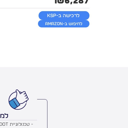
₪6,287
לרכישה ב-KSP
לחיפוש ב-Amazon
למה