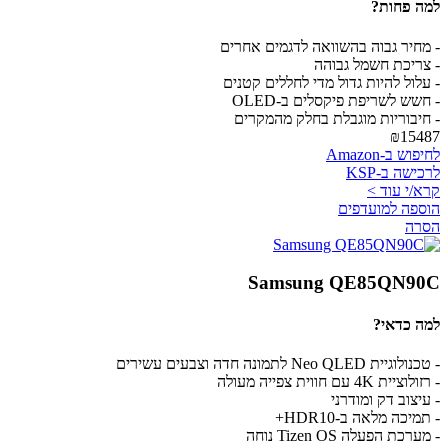
למה פחות?
- מחיר גבוה בהשוואה לדגמים אחרים
- צריכת חשמל גבוהה
- עלול להיות גדול מדי לחללים קטנים
- חשש לשריפת פיקסלים ב-OLED
- חיבוריות מוגבלת בחלק מהמקרים
₪15487
לחיפוש ב-Amazon
לרכישה ב-KSP
קרא/י עוד >
הוספה למועדפים
הסרה
Samsung QE85QN90C
למה כדאי?
- טכנולוגיית Neo QLED לתמונה חדה וצבעים עשירים
- רזולוציית 4K עם חווית צפייה מעולה
- עיצוב דק ומודרני
- תמיכה מלאה ב-HDR10+
- מערכת הפעלה Tizen OS נוחה