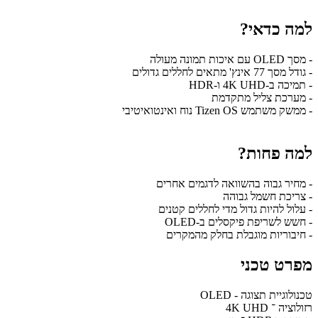
למה כדאי?
- מסך OLED עם איכות תמונה מעולה
- גודל מסך 77 אינץ' מתאים לחללים גדולים
- תמיכה ב-4K UHD ו-HDR
- מערכת צליל מתקדמת
- ממשק משתמש Tizen OS נוח ואינטואיטיבי
למה פחות?
- מחיר גבוה בהשוואה לדגמים אחרים
- צריכת חשמל גבוהה
- עלול להיות גדול מדי לחללים קטנים
- חשש לשריפת פיקסלים ב-OLED
- חיבוריות מוגבלת בחלק מהמקרים
מפרט טכני
טכנולוגיית תצוגה - OLED
רזולוציה ־ 4K UHD