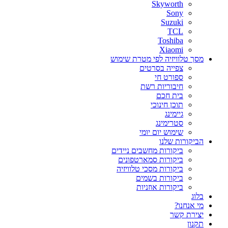
Skyworth
Sony
Suzuki
TCL
Toshiba
Xiaomi
מסך טלוויזיה לפי מטרת שימוש
צפייה בסרטים
ספורט חי
חיבוריות רשת
בית חכם
תוכן חינוכי
גיימינג
סטרימינג
שימוש יום יומי
הביקורות שלנו
ביקורות מחשבים ניידים
ביקורות סמארטפונים
ביקורות מסכי טלוויזיה
ביקורות בשמים
ביקורות אוזניות
בלוג
מי אנחנו?
יצירת קשר
תקנון