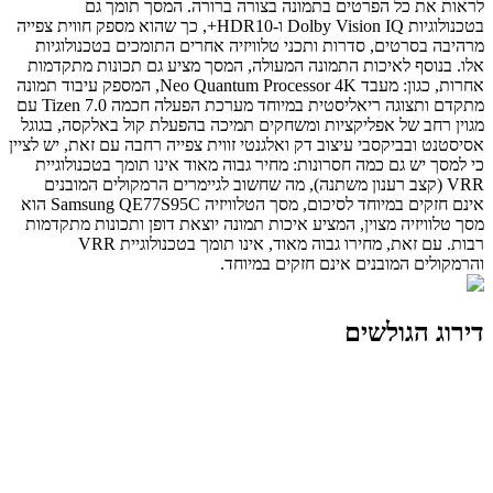
לראות את כל הפרטים בתמונה בצורה ברורה. המסך תומך גם
בטכנולוגיות Dolby Vision IQ ו-HDR10+, כך שהוא מספק חווית צפייה
מרהיבה בסרטים, סדרות ותכני טלוויזיה אחרים התומכים בטכנולוגיות
אלו. בנוסף לאיכות התמונה המעולה, המסך מציע גם תכונות מתקדמות
אחרות, כגון: מעבד Neo Quantum Processor 4K, המספק עיבוד תמונה
מתקדם ותצוגה ריאליסטית במיוחד מערכת הפעלה חכמה Tizen 7.0 עם
מגוין רחב של אפליקציות ומשחקים תמיכה בהפעלת קול באלקסה, בגוגל
אסיסטנט ובביקסבי עיצוב דק ואלגנטי זווית צפייה רחבה עם זאת, יש לציין
כי למסך יש גם כמה חסרונות: מחיר גבוה מאוד אינו תומך בטכנולוגיית
VRR (קצב רענון משתנה), מה שחשוב לגיימרים הרמקולים המובנים
אינם חזקים במיוחד לסיכום, מסך הטלוויזיה Samsung QE77S95C הוא
מסך טלוויזיה מצוין, המציע איכות תמונה יוצאת דופן ותכונות מתקדמות
רבות. עם זאת, מחירו גבוה מאוד, אינו תומך בטכנולוגיית VRR
והרמקולים המובנים אינם חזקים במיוחד.
דירוג הגולשים