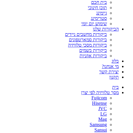
בית חכם
תוכן חינוכי
גיימינג
סטרימינג
שימוש יום יומי
הביקורות שלנו
ביקורות מחשבים ניידים
ביקורות סמארטפונים
ביקורות מסכי טלוויזיה
ביקורות בשמים
ביקורות אוזניות
בלוג
מי אנחנו?
יצירת קשר
תקנון
בית
מסך טלוויזיה לפי יצרן
Fujicom
Hisense
JVC
LG
Mag
Samsung
Sansui