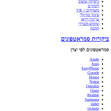
גרפיקה ועיצוב
לימודים
משחקים ו- VR
עיבוד מוזיקלי
עריכת וידאו
שימוש משרדי
תוכנה
ביקורות סמראטפונים
סמראטפונים לפי יצרן
Apple
Asus
EasyPhone
Google
Honor
Nokia
Oneplus
Oppo
Realme
Samsung
slider
victurio