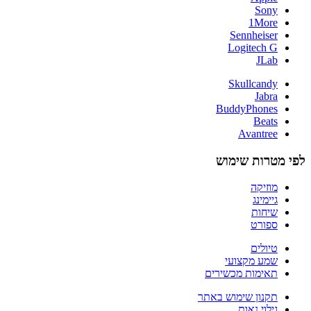
Sony
1More
Sennheiser
Logitech G
JLab
Skullcandy
Jabra
BuddyPhones
Beats
Avantree
לפי מטרות שימוש
מוזיקה
גיימינג
שיחות
ספורט
טיולים
שמע מקצועי
תאימות מכשירים
תקנון שימוש באתר
גילוי נאות