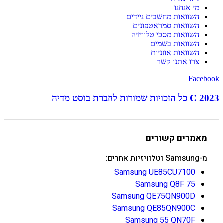
מי אנחנו
השוואות מחשבים ניידים
השוואות סמראטפונים
השוואות מסכי טלוויזיה
השוואות בשמים
השוואות אוזניות
צרו אתנו קשר
Facebook
C 2023 כל הזכויות שמורות לחברת בוסט מדיה
מאמרים קשורים
מ-Samsung וטלוויזיות אחרים:
Samsung UE85CU7100
Samsung Q8F 75
Samsung QE75QN900D
Samsung QE85QN900C
Samsung 55 QN70F