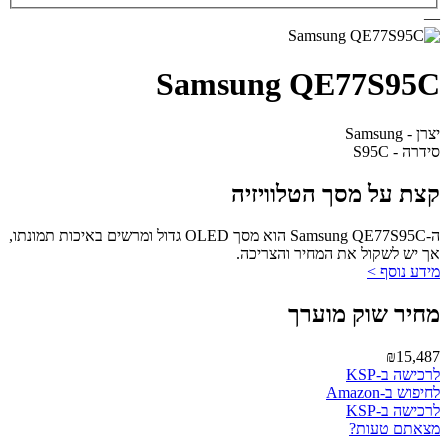
—
Samsung QE77S95C
יצרן - Samsung
סידרה - S95C
קצת על מסך הטלוויזיה
ה-Samsung QE77S95C הוא מסך OLED גדול ומרשים באיכות תמונתו,
אך יש לשקול את המחיר והצריכה.
מידע נוסף >
מחיר שוק מוערך
₪15,487
לרכישה ב-KSP
לחיפוש ב-Amazon
לרכישה ב-KSP
מצאתם טעות?