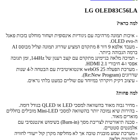
LG OLED83C56LA
למה כדאי?
- איכות תמונה מרהיבה עם ניגודיות אינסופית ושחור מוחלט בזכות פאנל
ה-OLED evo.
- מעבד אלפא 9 דור 8 מתקדם המציע שדרוג תמונה וצליל מבוסס AI
ברמה הגבוהה ביותר.
- תמיכה מלאה בגיימינג מתקדם עם קצב רענון של 144Hz, זמן תגובה
אפסי ו-4 חיבורי HDMI 2.1.
- מערכת הפעלה webOS 25 אינטואיטיבית עם הבטחה ל-4 שנות
שדרוגים (Re:New Program).
- עיצוב דקיק ויוקרתי במיוחד עם שוליים כמעט בלתי נראים.
למה פחות?
- מחיר גבוה מאוד בהשוואה למסכי LED או QLED בגודל דומה.
- בהירות שיא נמוכה יותר בהשוואה למסכי Mini-LED מובילים בחללים
מוארים מאוד.
- סכנה תיאורטית לצריבת מסך (Burn-in) בשימוש אינטנסיבי עם
אלמנטים סטטיים.
- מערכת שמע מובנית טובה אך לא מחליפה מקרן קול ייעודי לחוויה
קולנועית מלאה.