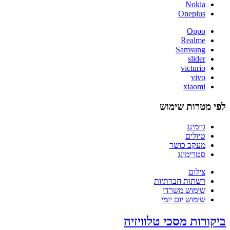
Nokia
Oneplus
Oppo
Realme
Samsung
slider
victurio
vivo
xiaomi
לפי מטרות שימוש
גיימינג
טיולים
מעקב כושר
סטרימינג
צילום
רשתות חברתיות
שימוש משרדי
שימוש יום יומי
ביקורות מסכי טלוויזיה