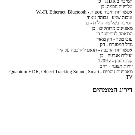
תמיכה ב HDR ־ כן
טלוויזיה חכמה- כן
אפשרויות חיבור נוספות - Wi-Fi, Ethernet, Bluetooth
איכות שמע - גבוהה מאוד
תמיכה בשליטה קולית - כן
מאפיינים מרוחקים - כן
התאמה לגיימינג ־ כן
עובי מסך - דק מאוד
גודל המסגרת - דק
אפשרויות הרכבה - תואם להרכבה על קיר
יעילות אנרגיה - כן
קצב רענון - 120Hz
זוויות תצוגה - רחב
מאפיינים נוספים - Quantum HDR, Object Tracking Sound, Smart
TV
דירוג המומחים