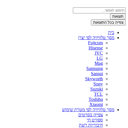
דלג
לתוכן
Search
...
תוצאות
צפייה בכל התוצאות
בית
מסך טלוויזיה לפי יצרן
Fujicom
Hisense
JVC
LG
Mag
Samsung
Sansui
Skyworth
Sony
Suzuki
TCL
Toshiba
Xiaomi
מסך טלוויזיה לפי מטרת שימוש
צפייה בסרטים
ספורט חי
חיבוריות רשת