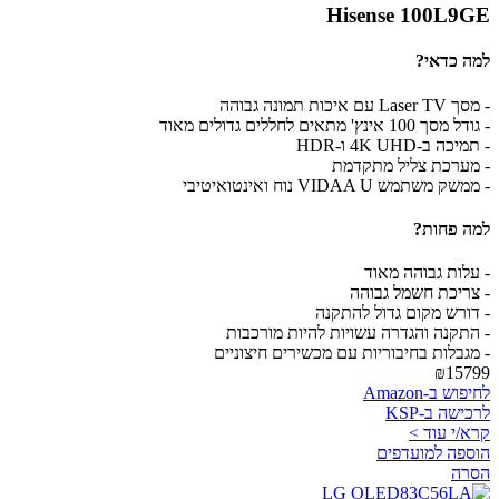
Hisense 100L9GE
למה כדאי?
- מסך Laser TV עם איכות תמונה גבוהה
- גודל מסך 100 אינץ' מתאים לחללים גדולים מאוד
- תמיכה ב-4K UHD ו-HDR
- מערכת צליל מתקדמת
- ממשק משתמש VIDAA U נוח ואינטואיטיבי
למה פחות?
- עלות גבוהה מאוד
- צריכת חשמל גבוהה
- דורש מקום גדול להתקנה
- התקנה והגדרה עשויות להיות מורכבות
- מגבלות בחיבוריות עם מכשירים חיצוניים
₪15799
לחיפוש ב-Amazon
לרכישה ב-KSP
קרא/י עוד >
הוספה למועדפים
הסרה