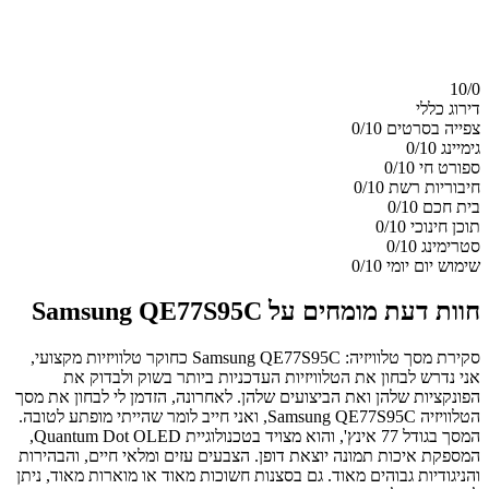
10/
0
דירוג כללי
צפייה בסרטים
0/10
גימיינג
0/10
ספורט חי
0/10
חיבוריות רשת
0/10
בית חכם
0/10
תוכן חינוכי
0/10
סטרימינג
0/10
שימוש יום יומי
0/10
חוות דעת מומחים על Samsung QE77S95C
סקירת מסך טלוויזיה: Samsung QE77S95C כחוקר טלוויזיות מקצועי,
אני נדרש לבחון את הטלוויזיות העדכניות ביותר בשוק ולבדוק את
הפונקציות שלהן ואת הביצועים שלהן. לאחרונה, הזדמן לי לבחון את מסך
הטלוויזיה Samsung QE77S95C, ואני חייב לומר שהייתי מופתע לטובה.
המסך בגודל 77 אינץ', והוא מצויד בטכנולוגיית Quantum Dot OLED,
המספקת איכות תמונה יוצאת דופן. הצבעים עזים ומלאי חיים, והבהירות
והניגודיות גבוהים מאוד. גם בסצנות חשוכות מאוד או מוארות מאוד, ניתן