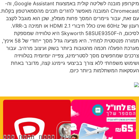
מיקרופון מובנה לשליטה קולית באמצעות Google Assistant, וה-
Chromecast המובנה מאפשר להזרים תכנים מהסמארטפון בקלות.
 זאת, עבור גיימרים המסך פחות מומלץ, שכן הוא מוגבל לקצב
רענון של 60Hz ואינו כולל חיבורי HDMI 2.1 או תמיכה ב-VRR.
לסיכום, ה-Skyworth 58SUE9350F היא טלוויזיה שמספקת
תמורה פנטסטית למחיר. היא מציעה גודל מסך ייחודי של 58 אינץ',
רכת הפעלה חכמה מהטובות ביותר בשוק ועיצוב מרהיב. עבור
כנים שמחפשים מסך לסטרימינג, צפייה יומיומית בטלוויזיה
ימוש משפחתי ללא צורך בביצועי גיימינג קצה, מדובר באחת
סקאות המשתלמות ביותר כיום.