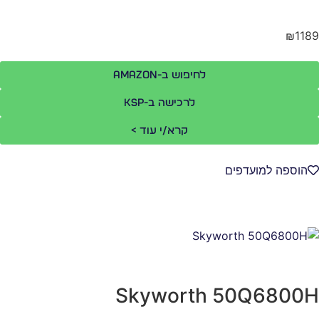
₪11
לחיפוש ב-Amazon
לרכישה ב-KSP
קרא/י עוד >
הוספה למועדפים
Skyworth 50Q6800