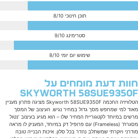
תוכן חינוכי
8/10
סטרימינג
9/10
שימוש יום יומי
8/10
וות דעת מומחים על
Skyworth 58SUE9350
הטלוויזיה החכמה Skyworth 58SUE9350F מציגה פתרון מעניין
וד למי שמחפש מסך גדול במחיר נגיש. העיצוב של המסך
שים במיוחד לקטגוריית המחיר שלו – הוא מגיע בעיצוב 'נטול
מסגרת' (Frameless) עם פרופיל דק במיוחד, המעניק לו מראה
דרני ויוקרתי שמשתלב נהדר בכל סלון. איכות הבנייה טובה