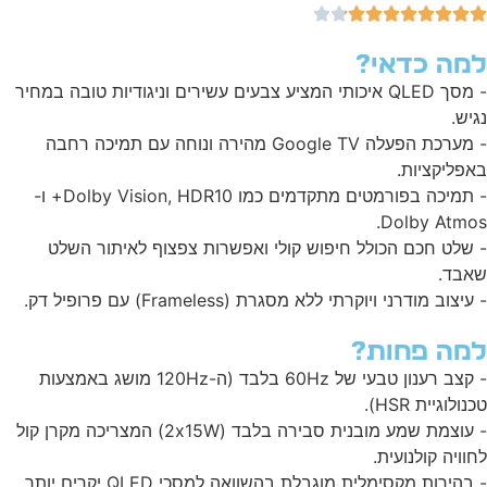
מה כדאי?
- מסך QLED איכותי המציע צבעים עשירים וניגודיות טובה במחיר
יש.
- מערכת הפעלה Google TV מהירה ונוחה עם תמיכה רחבה
פליקציות.
- תמיכה בפורמטים מתקדמים כמו Dolby Vision, HDR10+ ו-
Dolby Atmo
שלט חכם הכולל חיפוש קולי ואפשרות צפצוף לאיתור השלט
בד.
יצוב מודרני ויוקרתי ללא מסגרת (Frameless) עם פרופיל דק.
מה פחות?
- קצב רענון טבעי של 60Hz בלבד (ה-120Hz מושג באמצעות
ולוגיית HSR).
- עוצמת שמע מובנית סבירה בלבד (2x15W) המצריכה מקרן קול
וויה קולנועית.
בהירות מקסימלית מוגבלת בהשוואה למסכי QLED יקרים יותר.