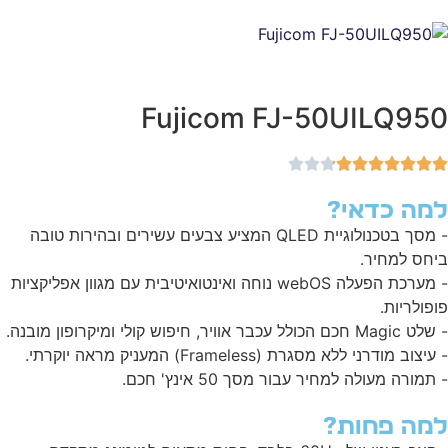
Fujicom FJ-50UILQ95
מה כדאי?
- מסך בטכנולוגיית QLED המציע צבעים עשירים ובהירות טובה
חס למחיר.
- מערכת הפעלה webOS נוחה ואינטואיטיבית עם מגוון אפליקציות
פולריות.
כם הכולל עכבר אוויר, חיפוש קולי ומיקרופון מובנה.
יצוב מודרני ללא מסגרת (Frameless) המעניק מראה יוקרתי.
תמורה מעולה למחיר עבור מסך 50 אינץ' חכם.
מה פחות?