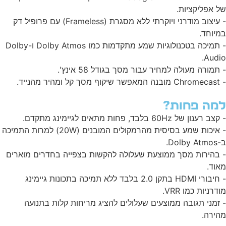
 אפליקציות.
- עיצוב מודרני ויוקרתי ללא מסגרת (Frameless) עם פרופיל דק
יוחד.
- תמיכה בטכנולוגיות שמע מתקדמות כמו Dolby Atmos ו-Dolby
Audi
תמורה מעולה למחיר עבור מסך בגודל 58 אינץ'.
 מהנייד.
מה פחות?
 רענון של 60Hz בלבד, פחות מתאים לגיימינג מתקדם.
- איכות שמע בסיסית מהרמקולים המובנים (20W) למרות התמיכה
Dolb.
בהירות מסך ממוצעת שעלולה להקשות בצפייה בחדרים מוארים
וד.
- חיבורי HDMI בתקן 2.0 בלבד ללא תמיכה בתכונות גיימינג
דרניות כמו VRR.
זמני תגובה ממוצעים שעלולים להציג מריחות קלות בתנועה
ירה.