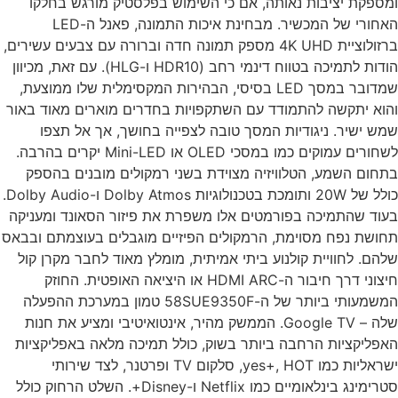
ספקת יציבות נאותה, אם כי השימוש בפלסטיק מורגש בחלקו
האחורי של המכשיר. מבחינת איכות התמונה, פאנל ה-LED
ברזולוציית 4K UHD מספק תמונה חדה וברורה עם צבעים עשירים,
הודות לתמיכה בטווח דינמי רחב (HDR10 ו-HLG). עם זאת, מכיוון
שמדובר במסך LED בסיסי, הבהירות המקסימלית שלו ממוצעת,
וא יתקשה להתמודד עם השתקפויות בחדרים מוארים מאוד באור
ש ישיר. ניגודיות המסך טובה לצפייה בחושך, אך אל תצפו
לשחורים עמוקים כמו במסכי OLED או Mini-LED יקרים בהרבה.
חום השמע, הטלוויזיה מצוידת בשני רמקולים מובנים בהספק
כולל של 20W ותומכת בטכנולוגיות Dolby Atmos ו-Dolby Audio.
וד שהתמיכה בפורמטים אלו משפרת את פיזור הסאונד ומעניקה
ושת נפח מסוימת, הרמקולים הפיזיים מוגבלים בעוצמתם ובבאס
הם. לחוויית קולנוע ביתי אמיתית, מומלץ מאוד לחבר מקרן קול
חיצוני דרך חיבור ה-HDMI ARC או היציאה האופטית. החוזק
המשמעותי ביותר של ה-58SUE9350F טמון במערכת ההפעלה
שלה – Google TV. הממשק מהיר, אינטואיטיבי ומציע את חנות
פליקציות הרחבה ביותר בשוק, כולל תמיכה מלאה באפליקציות
ישראליות כמו yes+, HOT, סלקום TV ופרטנר, לצד שירותי
סטרימינג בינלאומיים כמו Netflix ו-Disney+. השלט הרחוק כולל