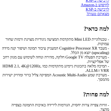
לרכישה ב-KSP
לחיפוש ב-Amazon
לרכישה ב-KSP
מצאתם טעות?
למה כדאי?
- טכנולוגיית Mini LED מתקדמת המציעה ניגודיות מצוינת ורמות שחור
עמוקות.
- מעבד Cognitive Processor XR המעניק עיבוד תמונה ושיפור קנה מידה
(upscaling) יוצא מן הכלל.
- מערכת הפעלה Google TV חלקה, מהירה ונוחה לשימוש עם מגוון רחב
של אפליקציות.
- תמיכה מלאה בתכונות גיימינג מתקדמות כמו HDMI 2.1, 4K@120Hz,
VRR ו-ALLM.
- מערכת שמע Acoustic Multi-Audio המפיקה צליל ברור ומדויק ישירות
מהמסך.
למה פחות?
- זוויות צפייה צרות יחסית, הגורמות לירידה באיכות התמונה בצפייה
מהצד.