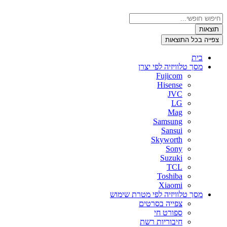
דלג
לתוכן
Search
...
תוצאות
צפייה בכל התוצאות
בית
מסך טלוויזיה לפי יצרן
Fujicom
Hisense
JVC
LG
Mag
Samsung
Sansui
Skyworth
Sony
Suzuki
TCL
Toshiba
Xiaomi
מסך טלוויזיה לפי מטרת שימוש
צפייה בסרטים
ספורט חי
חיבוריות רשת