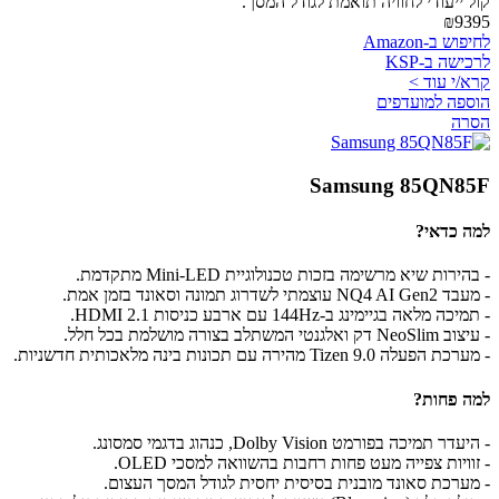
קול ייעודי לחוויה תואמת לגודל המסך.
₪9395
לחיפוש ב-Amazon
לרכישה ב-KSP
קרא/י עוד >
הוספה למועדפים
הסרה
Samsung 85QN85F
למה כדאי?
- בהירות שיא מרשימה בזכות טכנולוגיית Mini-LED מתקדמת.
- מעבד NQ4 AI Gen2 עוצמתי לשדרוג תמונה וסאונד בזמן אמת.
- תמיכה מלאה בגיימינג ב-144Hz עם ארבע כניסות HDMI 2.1.
- עיצוב NeoSlim דק ואלגנטי המשתלב בצורה מושלמת בכל חלל.
- מערכת הפעלה Tizen 9.0 מהירה עם תכונות בינה מלאכותית חדשניות.
למה פחות?
- היעדר תמיכה בפורמט Dolby Vision, כנהוג בדגמי סמסונג.
- זוויות צפייה מעט פחות רחבות בהשוואה למסכי OLED.
- מערכת סאונד מובנית בסיסית יחסית לגודל המסך העצום.