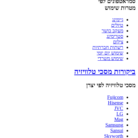
סמראטפונים לפי
מטרות שימוש
גיימינג
טיולים
מעקב כושר
סטרימינג
צילום
רשתות חברתיות
שימוש יום יומי
שימוש משרדי
ביקורות מסכי טלוויזיה
מסכי טלוויזיה לפי יצרן
Fujicom
Hisense
JVC
LG
Mag
Samsung
Sansui
Skyworth