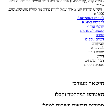
- הילה קלה (Blooming) עשויה להופיע סביב עצמים בהירים על רקע
שחור.
- השלט הרחוק קטן מאוד ועלול להיות פחות נוח לחלק מהמשתמשים.
₪9490
לחיפוש ב-Amazon
לרכישה ב-KSP
קרא/י עוד >
הוספה למועדפים
הסרה
דגמים נוספים
הביקורת
למה כדאי
מפרט טכני
דירוג
דבר המומחים
מסכים נוספים
הישאר מעודכן
הצטרפו לניוזלטר וקבלו
סקירות חדשות ישירות למייל!