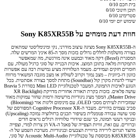
בית חכם
0/10
תוכן חינוכי
0/10
סטרימינג
0/10
שימוש יום יומי
0/10
חוות דעת מומחים על Sony K85XR55B
ה-Sony K85XR55B מציגה עיצוב מודרני, נקי ומינימליסטי שמתאים
בצורה מושלמת לחללים גדולים בזכות מסך ה-85 אינץ' המרשים שלה.
המסגרת (Bezel) דקה מאוד וכמעט אינה מורגשת, מה שמאפשר
התמקדות מלאה בתוכן המוצג. איכות הבנייה של סוני כרגיל מעולה, עם
חומרים חזקים ועמידים. מעמד הטלוויזיה מציע גמישות רבה עם אפשרות
כוונון דו-כיוונית – מצב נמוך וקרוב לשולחן או מצב מוגבה המשאיר מרווח
ייעודי להנחת מקרן קול (Soundbar) מתחת למסך בצורה אסתטית. בכל
הנוגע לאיכות התמונה, המעבר לטכנולוגיית Mini LED בסדרת Bravia 5
עושה פלאים. בזכות בקרת תאורה אחורית מדויקת (XR Backlight
Master Drive), המסך מציג ניגודיות מרשימה ורמות שחור עמוקות מאוד
שמזכירות לעיתים מסכי OLED, עם מינימום זליגות אור (Blooming)
סביב עצמים בהירים. מעבד ה-Cognitive Processor XR המפורסם של
סוני עושה עבודה פנומנלית בשיפור תכנים ברזולוציה נמוכה (Upscaling)
ובניקוי רעשי תמונה, כך שגם שידורי טלוויזיה רגילים נראים חדים
וברורים. עם זאת, זוויות הצפייה של פאנל ה-VA הן צרות למדי, וצפייה
מהצד תגרום לירידה ברוויית הצבעים ובניגודיות. מערכת השמע של ה-
K85XR55B מבוססת על טכנולוגיית Acoustic Multi-Audio של סוני,