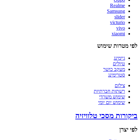
Realme
Samsung
slider
victurio
vivo
xiaomi
לפי מטרות שימוש
גיימינג
טיולים
מעקב כושר
סטרימינג
צילום
רשתות חברתיות
שימוש משרדי
שימוש יום יומי
ביקורות מסכי טלוויזיה
לפי יצרן