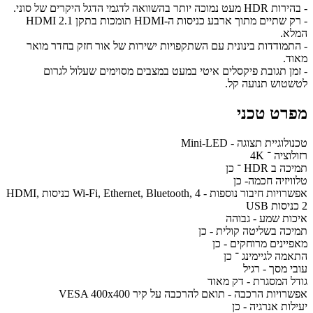
- בהירות HDR מעט נמוכה יותר בהשוואה לדגמי הדגל היקרים של סוני.
- רק שתיים מתוך ארבע כניסות ה-HDMI תומכות בתקן HDMI 2.1
המלא.
- התמודדות בינונית עם השתקפויות ישירות של אור חזק בחדר מואר
מאוד.
- זמן תגובת פיקסלים איטי במעט במצבים מסוימים שעלול לגרום
לטשטוש תנועה קל.
מפרט טכני
טכנולוגיית תצוגה - Mini-LED
רזולוציה ־ 4K
תמיכה ב HDR ־ כן
טלוויזיה חכמה- כן
אפשרויות חיבור נוספות - Wi-Fi, Ethernet, Bluetooth, 4 כניסות HDMI,
2 כניסות USB
איכות שמע - גבוהה
תמיכה בשליטה קולית - כן
מאפיינים מרוחקים - כן
התאמה לגיימינג ־ כן
עובי מסך - רגיל
גודל המסגרת - דק מאוד
אפשרויות הרכבה - תואם להרכבה על קיר VESA 400x400
יעילות אנרגיה - כן