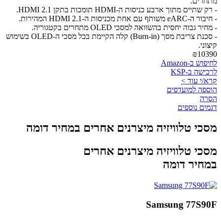
מתחרים.
- רק שתיים מתוך ארבע כניסות ה-HDMI תומכות בתקן HDMI 2.1.
- חיבור ה-eARC משותף עם אחת מכניסות ה-HDMI 2.1 המהירות.
- מחיר גבוה יחסית בהשוואה למסכי OLED מתחרים בקטגוריה.
- סכנת צריבת מסך (Burn-in) קלה הקיימת בכל מסכי ה-OLED בשימוש
קיצוני.
₪10390
לחיפוש ב-Amazon
לרכישה ב-KSP
קרא/י עוד >
הוספה למועדפים
הסרה
דגמים נוספים
מסכי טלוויזיה מיצרנים אחרים במחיר דומה
מסכי טלוויזיה מיצרנים אחרים
במחיר דומה
Samsung 77S90F