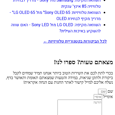
השוואה מקיפה: Samsung מול Sony - מדריך לבחירת
טלוויזיה 85 אינץ' ענקית
השוואת טלוויזיות: Sony OLED 65" מול LG OLED 65" -
מדריך מקיף לבחירת OLED
השוואה מקיפה: LG OLED מול Sony LED - האם שווה
להשקיע באיכות העילית?
לכל הביקורות בקטגוריית טלוויזיות ←
מצאתם טעות? ספרו לנו!
בכדי לתת לכם את השירות הטוב ביותר אנחנו תמיד שמחים לקבל
ביקורת ולתקן שגיאות, במידה והטעות שמצאתם תאומת ותאושר בדף,
נשלח אליכם למייל קישור לאתר החנות עם הנחה אקראית!
שם
אימייל