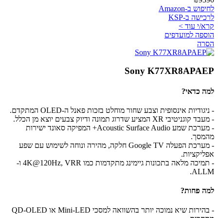
לחיפוש ב-Amazon
לרכישה ב-KSP
קרא/י עוד >
הוספה למועדפים
הסרה
Sony K77XR8APAEP
למה כדאי?
- ניגודיות אינסופית וצבע שחור מוחלט בזכות פאנל ה-OLED המתקדם.
- מעבד קוגניטיבי XR המציע שדרוג תמונה ודיוק צבעים יוצא מן הכלל.
- מערכת שמע Acoustic Surface Audio+ המפיקה סאונד ישירות
מהמסך.
- מערכת הפעלה Google TV חלקה, מהירה ונוחה לשימוש עם שפע
אפליקציות.
- תמיכה מלאה בתכונות גיימינג מתקדמות כמו 4K@120Hz, VRR ו-
ALLM.
למה פחות?
- בהירות שיא נמוכה יותר בהשוואה למסכי Mini-LED או QD-OLED