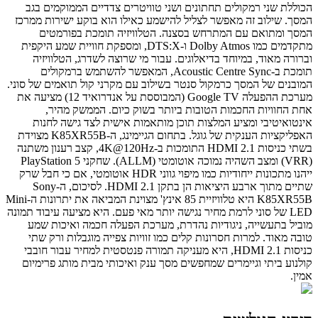
הכוללת שני רמקולים תחתונים ושני טוויטרים צדדיים הממוקמים בגב
המסך. שילוב זה מאפשר לצליל להישמע כאילו הוא בוקע ישירות ממרכז
המסך ומתואם עם המתרחש בסצנה. הטלוויזיה תומכת בפורמטים
מתקדמים כמו Dolby Atmos ו-DTS:X, ומספקת חוויית שמע היקפית
וברורה מאוד, במיוחד בדיאלוגים. עבור מי שרוצה לשדרג, הטלוויזיה
תומכת ב-Acoustic Centre Sync, המאפשר להשתמש ברמקולים
המובנים של המסך כרמקול סנטר בשילוב עם מקרני קול תואמים של סוני.
מערכת ההפעלה Google TV (המבוססת על אנדרואיד 12) מציעה את
אחת החוויות החכמות הטובות ביותר בשוק כיום. הממשק מהיר,
אינטואיטיבי ומציע המלצות תוכן מותאמות אישית לצד גישה לחנות
האפליקציות הענקית של גוגל. בתחום הגיימינג, ה-K85XR55B מצוידת
בשתי כניסות HDMI 2.1 התומכות ב-4K@120Hz, קצב רענון משתנה
(VRR) ומצב השהיה נמוכה אוטומטי (ALLM). שחקני PlayStation 5
ייהנו מתכונות ייחודיות כמו מיפוי גווני HDR אוטומטי, אם כי חבל שרק
שתיים מתוך ארבע היציאות הן בתקן HDMI 2.1. לסיכום, ה-Sony
K85XR55B היא טלוויזיית 85 אינץ' מצוינת המביאה את יתרונות ה-Mini
LED של סוני לרמת מחיר נגישה יותר מאי פעם. היא מציעה עיבוד תמונה
מוביל בתעשייה, ניגודיות נהדרת, מערכת הפעלה חכמה ואיכות שמע
טובה מאוד. למרות חסרונות קלים כמו זוויות צפייה מוגבלות ורק שתי
כניסות HDMI 2.1, היא מעניקה תמורה פנטסטית למחיר עבור חובבי
קולנוע ביתי וגיימרים שמחפשים מסך ענק ואיכותי מבית מותג פרימיום
אמין.