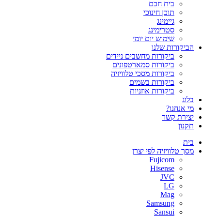
בית חכם
תוכן חינוכי
גיימינג
סטרימינג
שימוש יום יומי
הביקורות שלנו
ביקורות מחשבים ניידים
ביקורות סמארטפונים
ביקורות מסכי טלוויזיה
ביקורות בשמים
ביקורות אוזניות
בלוג
מי אנחנו?
יצירת קשר
תקנון
בית
מסך טלוויזיה לפי יצרן
Fujicom
Hisense
JVC
LG
Mag
Samsung
Sansui