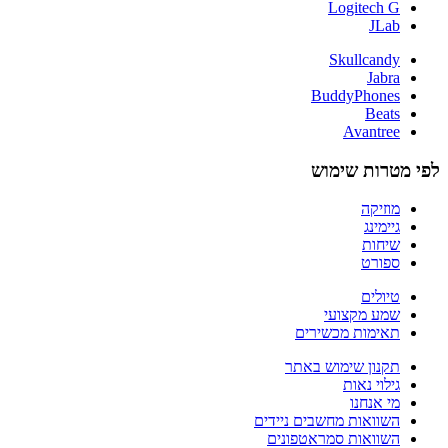
Logitech G
JLab
Skullcandy
Jabra
BuddyPhones
Beats
Avantree
לפי מטרות שימוש
מוזיקה
גיימינג
שיחות
ספורט
טיולים
שמע מקצועי
תאימות מכשירים
תקנון שימוש באתר
גילוי נאות
מי אנחנו
השוואות מחשבים ניידים
השוואות סמראטפונים