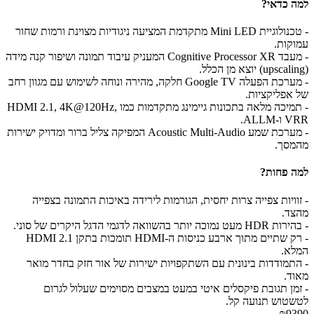
למה כדאי?
- טכנולוגיית Mini LED מתקדמת המציעה ניגודיות מצוינת ורמות שחור
עמוקות.
- מעבד Cognitive Processor XR המעניק עיבוד תמונה ושיפור קנה מידה
(upscaling) יוצא מן הכלל.
- מערכת הפעלה Google TV חלקה, מהירה ונוחה לשימוש עם מגוון רחב
של אפליקציות.
- תמיכה מלאה בתכונות גיימינג מתקדמות כמו HDMI 2.1, 4K@120Hz,
VRR ו-ALLM.
- מערכת שמע Acoustic Multi-Audio המפיקה צליל ברור ומדויק ישירות
מהמסך.
למה פחות?
- זוויות צפייה צרות יחסית, הגורמות לירידה באיכות התמונה בצפייה
מהצד.
- בהירות HDR מעט נמוכה יותר בהשוואה לדגמי הדגל היקרים של סוני.
- רק שתיים מתוך ארבע כניסות ה-HDMI תומכות בתקן HDMI 2.1
המלא.
- התמודדות בינונית עם השתקפויות ישירות של אור חזק בחדר מואר
מאוד.
- זמן תגובת פיקסלים איטי במעט במצבים מסוימים שעלול לגרום
לטשטוש תנועה קל.
₪9390