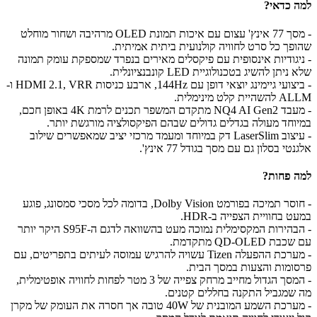
למה כדאי?
- מסך 77 אינץ' עצום עם איכות תמונת OLED מרהיבה ושחור מוחלט
שהופך כל סרט לחוויה קולנועית ביתית אמיתית.
- ניגודיות אינסופית עם פיקסלים מאירים בנפרד שמספקת עומק תמונה
שלא ניתן להשיג בטכנולוגיית LED קונבנציונלית.
- ביצועי גיימינג יוצאי דופן עם 144Hz, ארבע כניסות HDMI 2.1, VRR ו-
ALLM להשהיית קלט מינימלית.
- מעבד NQ4 AI Gen2 מתקדם המשפר תכנים לרמת 4K באופן חכם,
במיוחד מעולה בגדלים גדולים שבהם הפיקסולציה מורגשת יותר.
- עיצוב LaserSlim דק במיוחד ומעמד מרכזי יציב שמאפשרים שילוב
אלגנטי בסלון גם עם מסך בגודל 77 אינץ'.
למה פחות?
- חוסר תמיכה בפורמט Dolby Vision, בדומה לכל מסכי סמסונג, פוגע
במעט בחוויית הצפייה ב-HDR.
- הבהירות המקסימלית נמוכה מעט בהשוואה לדגם ה-S95F היקר יותר
עם שכבת QD-OLED מתקדמת.
- מערכת ההפעלה Tizen עשויה להרגיש עמוסה לעיתים בתפריטים, עם
פרסומות והצעות במסך הבית.
- המסך הגדול מחייב מרחק צפייה של 3 מטר לפחות לחוויה אופטימלית,
מה שמגביל התקנה בחללים קטנים.
- מערכת השמע המובנית של 40W טובה אך חסרה את העומק של מקרן