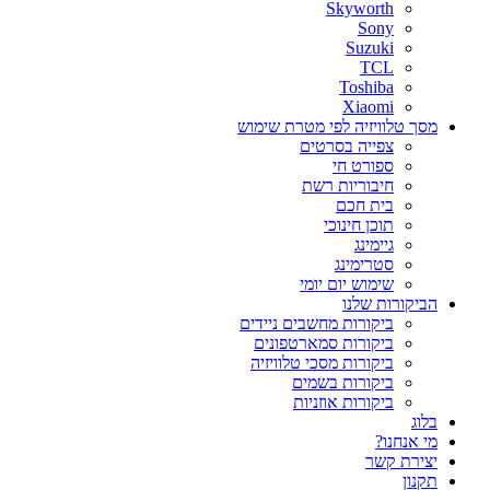
Skyworth
Sony
Suzuki
TCL
Toshiba
Xiaomi
מסך טלוויזיה לפי מטרת שימוש
צפייה בסרטים
ספורט חי
חיבוריות רשת
בית חכם
תוכן חינוכי
גיימינג
סטרימינג
שימוש יום יומי
הביקורות שלנו
ביקורות מחשבים ניידים
ביקורות סמארטפונים
ביקורות מסכי טלוויזיה
ביקורות בשמים
ביקורות אוזניות
בלוג
מי אנחנו?
יצירת קשר
תקנון