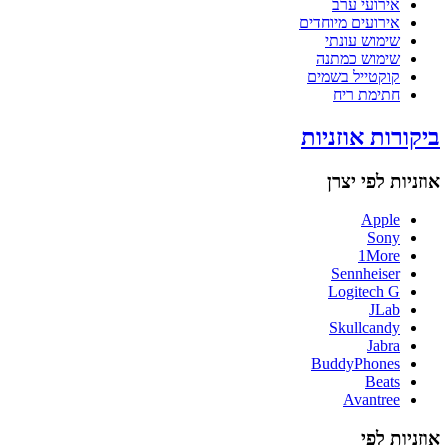
אירועי ערב
אירועים מיוחדים
שימוש עונתי
שימוש כמתנה
קוקטייל בשמים
חתימת ריח
ביקורות אוזניות
אוזניות לפי יצרן
Apple
Sony
1More
Sennheiser
Logitech G
JLab
Skullcandy
Jabra
BuddyPhones
Beats
Avantree
אוזניות לפי