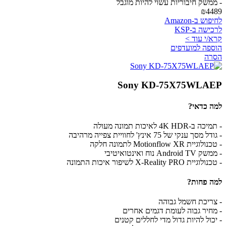
- ממשק חיבוריות עשוי להיות מוגבל
₪4489
לחיפוש ב-Amazon
לרכישה ב-KSP
קרא/י עוד >
הוספה למועדפים
הסרה
Sony KD-75X75WLAEP
למה כדאי?
- תמיכה ב-4K HDR לאיכות תמונה מעולה
- גודל מסך ענקי של 75 אינץ' לחוויית צפייה מרהיבה
- טכנולוגיית Motionflow XR לתמונה חלקה
- ממשק Android TV נוח ואינטואיטיבי
- טכנולוגיית X-Reality PRO לשיפור איכות התמונה
למה פחות?
- צריכת חשמל גבוהה
- מחיר גבוה לעומת דגמים אחרים
- יכול להיות גדול מדי לחללים קטנים