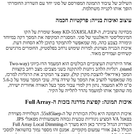
השילוב של עיבוד התמונה המפורסם של סוני יחד עם השדרוג החומרתי
הופך אותו לקנייה משתלמת.
עיצוב ואיכות בנייה: פרקטיות חכמה
מבחינה עיצובית, ה-Sony KD-55X85LAEP שומרת על הקו
המינימליסטי והאלגנטי של סוני. המסגרת המקיפה את המסך דקה במיוחד
וגימורה בצבע כהה, מה שמאפשר להתמקד בתוכן ללא הסחות דעת.
איכות הבנייה מצוינת; למרות שימוש נרחב בפלסטיק, החומרים מרגישים
קשיחים ועמידים מאוד.
אחד היתרונות העיצוביים הבולטים הוא המעמד הדו-כיווני (Two-way
stand). רגליות הלהב ניתנות להתקנה בשני מצבים: מצב רחב בקצוות
המסך (אידיאלי להצבת מקרן קול), ומצב צר המקרב את הרגליות למרכז,
מה שמאפשר להציב את המסך על שידה צרה. עובי המסך עומד על כ-5.6
ס"מ ללא המעמד, נתון דק למדי עבור מסך בעל תאורה אחורית ישירה,
מה שהופך אותו למועמד נהדר לתלייה על הקיר.
איכות תמונה: קפיצת מדרגה בזכות ה-Full Array
איכות התמונה היא גולת הכותרת של ה-55x85laep. הטלוויזיה מצוידת
בפאנל VA המציע ניגודיות טבעית גבוהה משמעותית מפאנלי IPS.
השדרוג הגדול ביותר כאן הוא מערך ה-Full Array Local Dimming
הכולל כ-24 אזורי עמעום מקומיים. אמנם זהו מספר נמוך בהשוואה למסכי