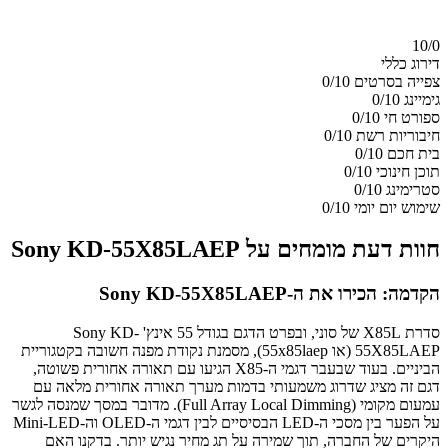
10/
0
דירוג כללי
צפייה בסרטים
0/10
גימיינג
0/10
ספורט חי
0/10
חיבוריות רשת
0/10
בית חכם
0/10
תוכן חינוכי
0/10
סטרימינג
0/10
שימוש יום יומי
0/10
חוות דעת מומחים על Sony KD-55X85LAEP
הקדמה: הכירו את ה-Sony KD-55X85LAEP
סדרת X85L של סוני, ובפרט הדגם בגודל 55 אינץ' Sony KD-
55X85LAEP (או 55x85laep), מסמנת נקודת מפנה חשובה בקטגוריית
הביניים. בעוד שבעבר דגמי ה-X85 הגיעו עם תאורה אחורית פשוטה,
דגם זה מציג שדרוג משמעותי בדמות מערך תאורה אחורית מלאה עם
עמעום מקומי (Full Array Local Dimming). מדובר במסך שמנסה לגשר
על הפער בין מסכי ה-LED הבסיסיים לבין דגמי ה-OLED וה-Mini-LED
היקרים של החברה, תוך שמירה על תג מחיר נגיש יותר. בדקנו האם