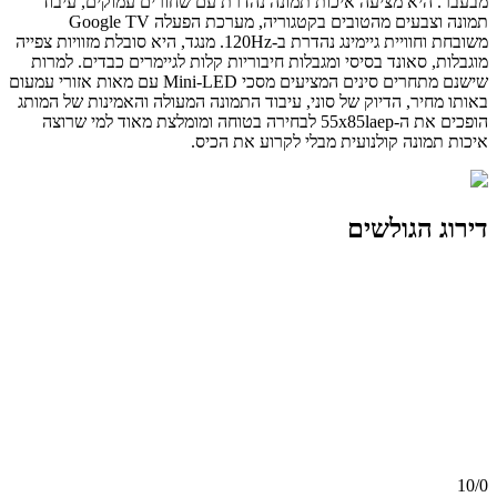
מבעבר. היא מציעה איכות תמונה נהדרת עם שחורים עמוקים, עיבוד
תמונה וצבעים מהטובים בקטגוריה, מערכת הפעלה Google TV
משובחת וחוויית גיימינג נהדרת ב-120Hz. מנגד, היא סובלת מזוויות צפייה
מוגבלות, סאונד בסיסי ומגבלות חיבוריות קלות לגיימרים כבדים. למרות
שישנם מתחרים סינים המציעים מסכי Mini-LED עם מאות אזורי עמעום
באותו מחיר, הדיוק של סוני, עיבוד התמונה המעולה והאמינות של המותג
הופכים את ה-55x85laep לבחירה בטוחה ומומלצת מאוד למי שרוצה
איכות תמונה קולנועית מבלי לקרוע את הכיס.
דירוג הגולשים
10/
0