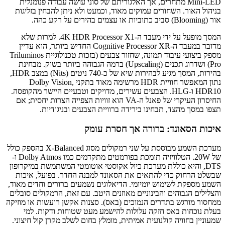
Mini-LED מתחרים, אך האלגוריתם של סוני עושה עבודה פנומנלית
בניהול האור. השחורים עמוקים מאוד, וכמעט ולא ניתן להבחין בזליגות
אור (Blooming) סביב כתוביות או עצמים בהירים על רקע כהה.
המסך מופעל על ידי מעבד ה-4K HDR Processor X1. למרות שלא
מדובר במעבד ה-Cognitive Processor XR החדיש ביותר, הוא עדיין
מספק ביצועי עיבוד תמונה, שחזור צבעים (בזכות טכנולוגיית Triluminos
Pro) ושדרוג תכנים (Upscaling) ברמה הגבוהה ביותר בשוק. מבחינת
בהירות, המסך מגיע לבהירות שיא של כ-740 ניטים (Nits) במצב HDR,
נתון המאפשר חוויית HDR מרשימה מאוד בתקני Dolby Vision,
HDR10 ו-HLG. הצבעים עשירים, מדויקים וטבעיים היישר מהקופסה.
החיסרון העיקרי של פאנל ה-VA הוא זוויות הצפייה הצרות יחסית; אם
תצפו במסך מהצד, תבחינו בירידה ברוויית הצבעים ובניגודיות.
איכות הסאונד: ברורה אך חסרת עומק
מערכת השמע מבוססת על שני רמקולים מסוג X-Balanced בהספק כולל
של 20W. הטלוויזיה תומכת בפורמטים מתקדמים כמו Dolby Atmos ו-
DTS, והיא כוללת מערכת כיול אקוסטי אוטומטי המשתמשת במיקרופון
שבשלט הרחוק כדי להתאים את הסאונד למבנה החדר. בפועל, איכות
השמע מספקת לשימוש יומיומי. הדיאלוגים נשמעים ברורים וחדים מאוד,
והצלילים הגבוהים והבינוניים מאוזנים היטב. עם זאת, הרמקולים סובלים
ממחסור מורגש בתדרים הנמוכים (באס). סצנות אקשן רועשות או מוזיקה
בעלת נוכחות באס חזקה עלולות להישמע מעט שטוחות ודקות. למי
שמעוניין בחוויה קולנועית אמיתית, מומלץ בחום לשלב מקרן קול חיצוני.