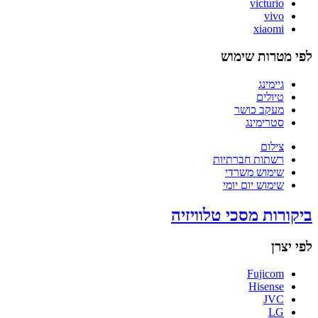
victurio
vivo
xiaomi
לפי מטרות שימוש
גיימינג
טיולים
מעקב כושר
סטרימינג
צילום
רשתות חברתיות
שימוש משרדי
שימוש יום יומי
ביקורות מסכי טלוויזיה
לפי יצרן
Fujicom
Hisense
JVC
LG