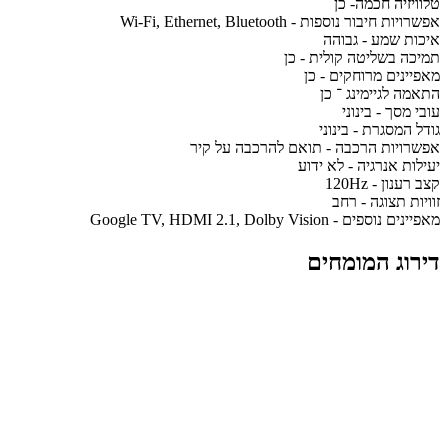
טלוויזיה חכמה- כן
אפשרויות חיבור נוספות - Wi-Fi, Ethernet, Bluetooth
איכות שמע - גבוהה
תמיכה בשליטה קולית - כן
מאפיינים מרוחקים - כן
התאמה לגיימינג ־ כן
עובי מסך - בינוני
גודל המסגרת - בינוני
אפשרויות הרכבה - תואם להרכבה על קיר
יעילות אנרגיה - לא ידוע
קצב רענון - 120Hz
זוויות תצוגה - רחב
מאפיינים נוספים - Google TV, HDMI 2.1, Dolby Vision
דירוג המומחים