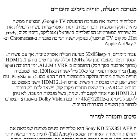
מערכת הפעלה, חוויית גיימינג וחיבורים
הטלוויזיה מריצה את מערכת ההפעלה Google TV, המציעה ממשק
מהיר, חלק והמלצות תוכן חכמות. חנות האפליקציות עשירה וכוללת את
כל שירותי הסטרימינג הפופולריים בישראל (נטפליקס, דיסני פלוס, yes+,
Hot, סלקום TV ופרטנר). בנוסף, ישנה תמיכה מובנית ב-Chromecast וב-
Apple AirPlay 2.
עבור גיימרים, ה-55x85laep מציעה חבילה אטרקטיבית אך עם פשרות.
המסך תומך בקצב רענון של 120Hz וכולל שני פורטים בתקן HDMI 2.1
(מתוך ארבעה בסך הכל) התומכים ב-VRR ו-ALLM. זמן התגובה (Input
Lag) נמוך מאוד ועומד על כ-10 מילי-שניות ב-120Hz, מה שמבטיח
חוויית משחק מהירה וחלקה בקונסולות הדור הבא כמו PlayStation 5. עם
זאת, ישנן שתי מגבלות: ראשית, פורט ה-HDMI 2.1 השני משמש גם
כפורט ה-eARC, כך שאם תחברו מקרן קול, יישאר לכם רק חיבור
HDMI 2.1 פנוי אחד לקונסולה. שנית, בשל מגבלות המעבד, לא ניתן
להפעיל גיימינג ב-4K@120Hz יחד עם Dolby Vision בו-זמנית; תצטרכו
לבחור בין השניים בהגדרות החיבור.
סיכום ותמורה למחיר
ה-Sony KD-55X85LAEP היא טלוויזיית ביניים מצוינת שמביאה את
יתרונות התאורה האחורית המלאה (Full Array) לרמת מחיר נגישה יותר