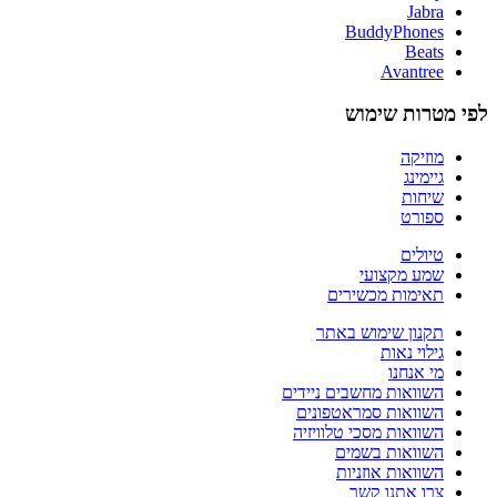
Jabra
BuddyPhones
Beats
Avantree
לפי מטרות שימוש
מוזיקה
גיימינג
שיחות
ספורט
טיולים
שמע מקצועי
תאימות מכשירים
תקנון שימוש באתר
גילוי נאות
מי אנחנו
השוואות מחשבים ניידים
השוואות סמראטפונים
השוואות מסכי טלוויזיה
השוואות בשמים
השוואות אוזניות
צרו אתנו קשר