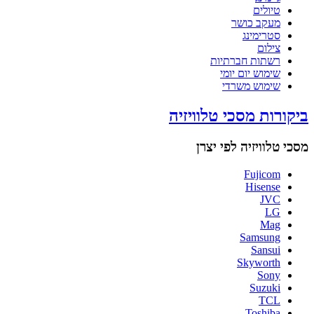
טיולים
מעקב כושר
סטרימינג
צילום
רשתות חברתיות
שימוש יום יומי
שימוש משרדי
ביקורות מסכי טלוויזיה
מסכי טלוויזיה לפי יצרן
Fujicom
Hisense
JVC
LG
Mag
Samsung
Sansui
Skyworth
Sony
Suzuki
TCL
Toshiba