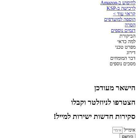
לחיפוש ב-Amazon
לרכישה ב-KSP
קרא/י עוד >
הוספה למועדפים
הסרה
דגמים נוספים
הביקורת
למה כדאי
מפרט טכני
דירוג
דבר המומחים
מסכים נוספים
הישאר מעודכן
הצטרפו לניוזלטר וקבלו
סקירות חדשות ישירות למייל!
אימייל
הירשם