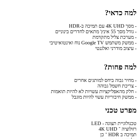
למה כדאי?
- מסך 4K UHD עם תמיכה ב-HDR
- גודל מסך 55 אינץ' מתאים לחדרים בינוניים
- מערכת צליל מתקדמת
- ממשק משתמש Google TV נוח ואינטואיטיבי
- עיצוב מודרני ואלגנטי
למה פחות?
- מחיר גבוה ביחס למותגים אחרים
- צריכת חשמל גבוהה
- חלק מהאפליקציות עשויות לא להיות תואמות
- ממשק חיבוריות עשוי להיות מוגבל
מפרט טכני
טכנולוגיית תצוגה - LED
רזולוציה ־ 4K UHD
תמיכה ב HDR ־ כן