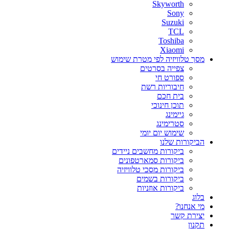
Skyworth
Sony
Suzuki
TCL
Toshiba
Xiaomi
מסך טלוויזיה לפי מטרת שימוש
צפייה בסרטים
ספורט חי
חיבוריות רשת
בית חכם
תוכן חינוכי
גיימינג
סטרימינג
שימוש יום יומי
הביקורות שלנו
ביקורות מחשבים ניידים
ביקורות סמארטפונים
ביקורות מסכי טלוויזיה
ביקורות בשמים
ביקורות אוזניות
בלוג
מי אנחנו?
יצירת קשר
תקנון