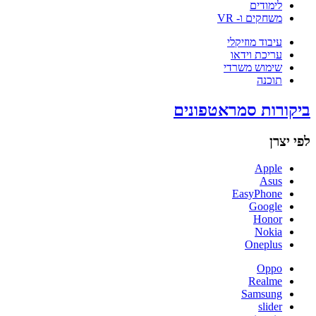
לימודים
משחקים ו- VR
עיבוד מוזיקלי
עריכת וידאו
שימוש משרדי
תוכנה
ביקורות סמראטפונים
לפי יצרן
Apple
Asus
EasyPhone
Google
Honor
Nokia
Oneplus
Oppo
Realme
Samsung
slider