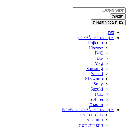
דלג
לתוכן
Search
...
תוצאות
צפייה בכל התוצאות
בית
מסך טלוויזיה לפי יצרן
Fujicom
Hisense
JVC
LG
Mag
Samsung
Sansui
Skyworth
Sony
Suzuki
TCL
Toshiba
Xiaomi
מסך טלוויזיה לפי מטרת שימוש
צפייה בסרטים
ספורט חי
חיבוריות רשת