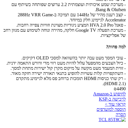
- מערכת שמע איכותית ועוצמתית 2.2 ערוצים שפותחה בשיתוף עם
Bang & Olufsen.
- קצב רענון מהיר של 144Hz עם תמיכה ב-288Hz VRR Game
Accelerator לגיימינג חלק במיוחד.
- פאנל HVA 2.0 Pro המציע ניגודיות מצוינת וזוויות צפייה רחבות.
- מערכת הפעלה Google TV חלקה, מהירה ונוחה לשימוש עם מגוון רחב
של אפליקציות.
למה פחות?
- עובי המסך מעט עבה יותר בהשוואה למסכי OLED דקיקים.
- כיול הצבעים מהמפעל עלול להיות מעט רווי מדי ודורש התאמה ידנית.
- זווית המעמד מעט מקשה על מיקום מקרן קול ישירות מתחת למסך.
- השתקפויות קלות עשויות להופיע בתנאי תאורה ישירה חזקה מאוד.
- רק שתי כניסות HDMI תומכות ברוחב פס מלא לגיימינג מתקדם
(HDMI 2.1).
₪4490
לחיפוש ב-Amazon
לרכישה ב-KSP
קרא/י עוד >
הוספה למועדפים
הסרה