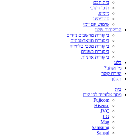
בית חכם
תוכן חינוכי
גיימינג
סטרימינג
שימוש יום יומי
הביקורות שלנו
ביקורות מחשבים ניידים
ביקורות סמארטפונים
ביקורות מסכי טלוויזיה
ביקורות בשמים
ביקורות אוזניות
בלוג
מי אנחנו?
יצירת קשר
תקנון
בית
מסך טלוויזיה לפי יצרן
Fujicom
Hisense
JVC
LG
Mag
Samsung
Sansui