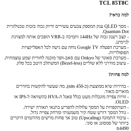
TCL 85T8C
למה כדאי?
- מסך QLED ענק המספק צבעים עשירים ודיוק גבוה בזכות טכנולוגיית
Quantum Dot.
- קצב רענון גבוה של 144Hz ותמיכה ב-VRR הופכים אותה למצוינת
לגיימינג.
- מערכת הפעלה Google TV נוחה עם גישה לכל האפליקציות
הפופולריות.
- מערכת סאונד של Onkyo עם סאב-וופר מובנה לחוויית שמע עוצמתית.
- עיצוב מודרני ללא שוליים (Bezel-less) המשתלב היטב בכל סלון.
למה פחות?
- בהירות שיא ממוצעת (כ-450 nits), מה שעשוי להקשות בחדרים
מוארים מאוד.
- זוויות צפייה מוגבלות מעט בגלל פאנל ה-HVA בהשוואה ל-IPS או
OLED.
- השתקפויות על המסך עלולות להפריע בתנאי תאורה ישירה.
- גודל המסך דורש שטח קיר משמעותי ומרחק צפייה גדול.
- עיבוד התמונה (Upscaling) טוב אך פחות מרשים מהדגמים היקרים
ביותר של סמסונג או סוני.
₪4490