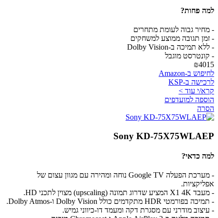
למה פחות?
- מחיר גבוה לעומת מתחרים
- זמן תגובה ממוצע למשחקים
- ללא תמיכה ב-Dolby Vision
- קונטרסט מוגבל
₪4015
לחיפוש ב-Amazon
לרכישה ב-KSP
קרא/י עוד >
הוספה למועדפים
הסרה
Sony KD-75X75WLAEP
למה כדאי?
- מערכת הפעלה Google TV נוחה ומהירה עם מגוון עצום של
אפליקציות.
- מעבד X1 4K המציע שדרוג תמונה (upscaling) מצוין לתכני HD.
- תמיכה בפורמטי HDR מתקדמים כולל Dolby Vision ו-Dolby Atmos.
- עיצוב מודרני עם מסגרת דקה ומעמד דו-כיווני גמיש.