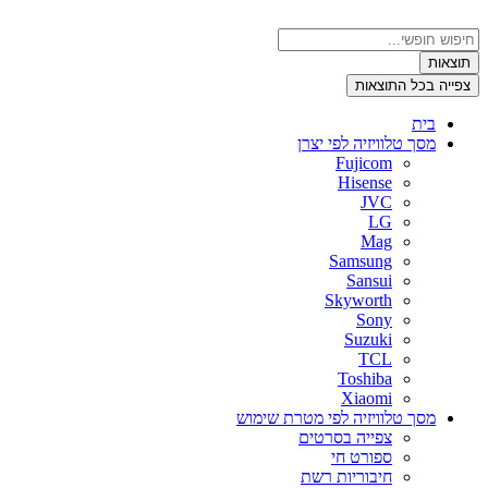
דלג
לתוכן
Search
...
תוצאות
צפייה בכל התוצאות
בית
מסך טלוויזיה לפי יצרן
Fujicom
Hisense
JVC
LG
Mag
Samsung
Sansui
Skyworth
Sony
Suzuki
TCL
Toshiba
Xiaomi
מסך טלוויזיה לפי מטרת שימוש
צפייה בסרטים
ספורט חי
חיבוריות רשת