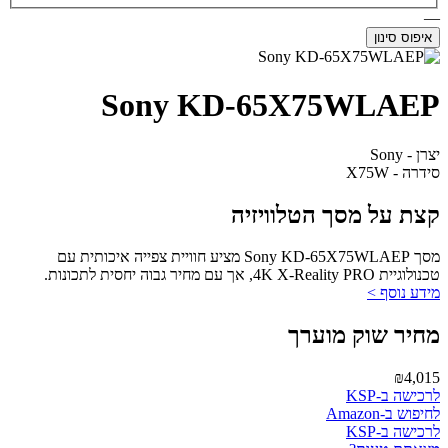
—
איפוס סינון
Sony KD-65X75WLAEP
יצרן - Sony
סידרה - X75W
קצת על מסך הטלוויזיה
מסך Sony KD-65X75WLAEP מציע חוויית צפייה איכותית עם
טכנולוגיית 4K X-Reality PRO, אך עם מחיר גבוה יחסית לתכונות.
מידע נוסף >
מחיר שוק מוערך
₪4,015
לרכישה ב-KSP
לחיפוש ב-Amazon
לרכישה ב-KSP