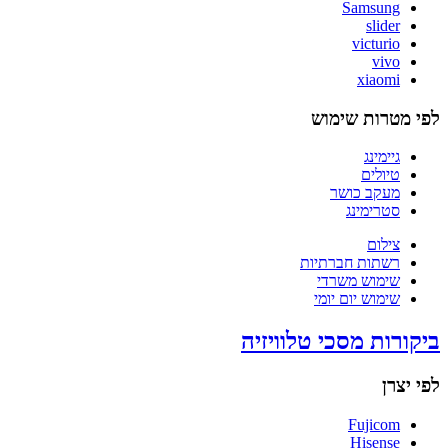
Samsung
slider
victurio
vivo
xiaomi
לפי מטרות שימוש
גיימינג
טיולים
מעקב כושר
סטרימינג
צילום
רשתות חברתיות
שימוש משרדי
שימוש יום יומי
ביקורות מסכי טלוויזיה
לפי יצרן
Fujicom
Hisense