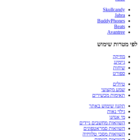
Skullcandy
Jabra
BuddyPhones
Beats
Avantree
לפי מטרות שימוש
מוזיקה
גיימינג
שיחות
ספורט
טיולים
שמע מקצועי
תאימות מכשירים
תקנון שימוש באתר
גילוי נאות
מי אנחנו
השוואות מחשבים ניידים
השוואות סמראטפונים
השוואות מסכי טלוויזיה
השוואות בשמים