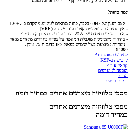
- תמיכה מלאה ב-Apple AirPlay 2 ו-Chromecast מובנה.
למה פחות?
- קצב רענון של 60Hz בלבד, פחות מתאים לגיימינג מתקדם ב-120Hz.
- אין תמיכה בטכנולוגיית קצב רענון משתנה (VRR).
- איכות שמע בסיסית של 20W בלבד הדורשת מקרן קול חיצוני.
- בהירות מקסימלית מוגבלת המקשה על צפייה בחדרים מוארים מאוד.
- ניגודיות ממוצעת בשל שימוש בפאנל IPS בדגם ה-75 אינץ'.
₪4090
לחיפוש ב-Amazon
לרכישה ב-KSP
קרא/י עוד >
הוספה למועדפים
הסרה
דגמים נוספים
מסכי טלוויזיה מיצרנים אחרים במחיר דומה
מסכי טלוויזיה מיצרנים אחרים
במחיר דומה