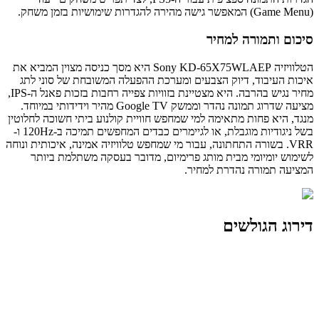
(Game Menu) המאפשר גישה מהירה להגדרות שימושיות בזמן משחק.
סיכום ותמורה למחיר
הטלוויזיה Sony KD-65X75WLAEP היא מסך כניסה מצוין המביא את
איכות העיבוד, דיוק הצבעים ומערכת ההפעלה המשובחת של סוני לתג
מחיר נגיש בהרבה. היא מצטיינת בזוויות צפייה רחבות בזכות פאנל ה-IPS,
מציעה שדרוג תמונה נהדר וממשק Google TV מהיר וידידותי במיוחד.
מנגד, היא פחות מתאימה למי שמחפש חוויית קולנוע ביתי חשוכה לחלוטין
בשל ניגודיות מוגבלת, או לגיימרים כבדים המחפשים תמיכה ב-120Hz ו-
VRR. בשורה התחתונה, עבור מי שמחפש טלוויזיה אמינה, איכותית ונוחה
לשימוש יומיומי מבית מותג פרימיום, מדובר בעסקה משתלמת ביותר
המציעה תמורה נהדרת למחיר.
דירוג הגולשים