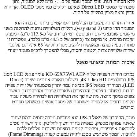
ללא הסחות דעת. עובי המסך עומד על כ-7.1 ס"מ ללא המעמד, נתון
סטנדרטי למסכי Direct LED שאינם דקיקים כמו מסכי OLED, אך הוא
עדיין נראה מצוין בתלייה על הקיר.
אחד היתרונות העיצוביים הבולטים והפרקטיים ביותר בדגם זה הוא
המעמד הדו-כיווני (2-way stand). רגליות הטלוויזיה ניתנות להתקנה בשני
מיקומים שונים: מיקום רחב סטנדרטי (ברוחב של כ-117.5 ס"מ) המעניק
יציבות מרבית, או מיקום צר (ברוחב של כ-44.5 ס"מ בלבד). אפשרות זו
פותרת בעיה נפוצה ומאפשרת להציב מסך גדול של 65 אינץ' גם על גבי
שידות טלוויזיה צרות וקטנות יחסית, מבלי להצטרך לרכוש מעמד ייעודי.
איכות תמונה וביצועי פאנל
במרכז חוויית הצפייה של ה-KD-65X75WLAEP עומד פאנל LCD מסוג
IPS ברזולוציית 4K Ultra HD, בשילוב תאורה אחורית ישירה (Direct
LED). הבחירה בפאנל IPS מביאה עמה יתרון משמעותי של זוויות צפייה
רחבות במיוחד. הצבעים והבהירות נשארים יציבים ומדויקים גם כאשר
צופים במסך מהצד, מה שהופך את הטלוויזיה הזו לבחירה מעולה עבור
סלונים רחבים או לצפייה משותפת של מספר אנשים במשחקי ספורט
וסרטים.
מנגד, החיסרון של פאנל ה-IPS הוא ניגודיות נמוכה יחסית ורמת שחור
שאינה עמוקה מספיק. בצפייה בחדר חשוך לחלוטין, גווני השחור נוטים
להיראות אפרפרים, ופרטים קטנים בסצנות חשוכות עלולים ללכת
לאיבוד. המסך משתמש בטכנולוגיית עמעום קצוות (Frame Dimming)