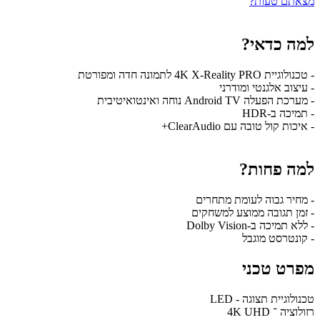
מצאתם טעות?
למה כדאי?
- טכנולוגיית 4K X-Reality PRO לתמונה חדה ומפורטת
- עיצוב אלגנטי ומודרני
- מערכת הפעלה Android TV נוחה ואינטואיטיבית
- תמיכה ב-HDR
- איכות קול טובה עם ClearAudio+
למה פחות?
- מחיר גבוה לעומת מתחרים
- זמן תגובה ממוצע למשחקים
- ללא תמיכה ב-Dolby Vision
- קונטרסט מוגבל
מפרט טכני
טכנולוגיית תצוגה - LED
רזולוציה ־ 4K UHD