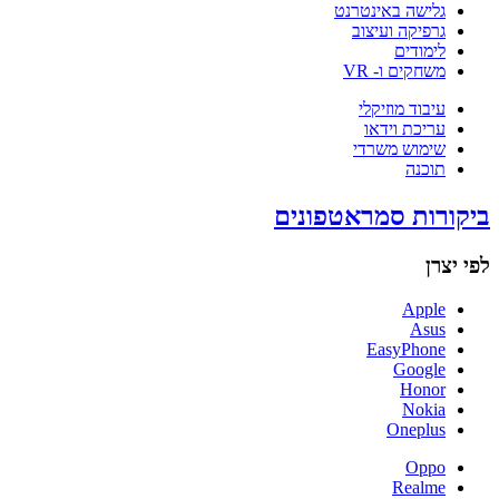
גלישה באינטרנט
גרפיקה ועיצוב
לימודים
משחקים ו- VR
עיבוד מוזיקלי
עריכת וידאו
שימוש משרדי
תוכנה
ביקורות סמראטפונים
לפי יצרן
Apple
Asus
EasyPhone
Google
Honor
Nokia
Oneplus
Oppo
Realme