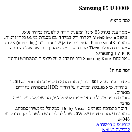
Samsung 85 U8000F
למה כדאי?
- מסך ענק בגודל 85 אינץ' המעניק חוויה קולנועית במחיר נגיש.
- עיצוב MetalStream יוקרתי ודק במיוחד עם מסגרת כמעט בלתי נראית.
- מעבד Crystal Processor 4K המספק שדרוג תמונה (upscaling) איכותי.
- מערכת הפעלה Tizen מהירה עם גישה למגוון רחב של אפליקציות ו-
Samsung TV Plus.
- אבטחת Samsung Knox מובנית להגנה על פרטיות המשתמש ונתוניו.
למה פחות?
- קצב רענון של 60Hz בלבד, פחות מתאים לגיימינג תחרותי ב-120Hz.
- בהירות שיא מוגבלת המקשה על חוויית HDR עוצמתית בחדרים
מוארים.
- זוויות צפייה מוגבלות האופייניות לפאנל VA, מה שמקשה על צפייה
מהצד.
- חוסר בתמיכה בפורמט Dolby Vision, כמקובל במכשירי סמסונג.
- מערכת שמע בסיסית של 20W שעלולה להרגיש חלשה למסך בגודל כזה.
₪4048
לחיפוש ב-Amazon
לרכישה ב-KSP