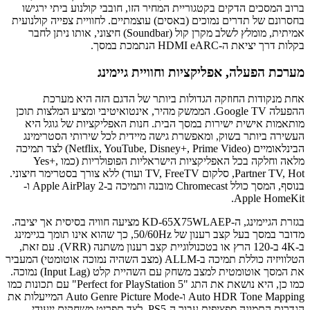
ברוב המסכים הדקים בקטגוריית המחיר הזו, חובבי קולנוע ביתי ירגישו
בחסרונם של תדרים נמוכים (באסים) עוצמתיים. לחוויית צפייה קולנועית
אמיתית, מומלץ לשלב מקרן קול (Soundbar) חיצוני, אותו ניתן לחבר
בקלות דרך יציאת ה-HDMI eARC הנתמכת במסך.
מערכת הפעלה, אפליקציות וחוויית גיימינג
אחת מנקודות החוזקה הגדולות ביותר של הדגם הזה היא מערכת
ההפעלה Google TV. הממשק מהיר, אינטואיטיבי ומציע המלצות תוכן
מותאמות אישית ישירות במסך הבית. חנות האפליקציות של גוגל היא
העשירה ביותר בשוק, ומאפשרת גישה מיידית לכל שירותי הסטרימינג
הבינלאומיים (Netflix, YouTube, Disney+, Prime Video) לצד תמיכה
מלאה וחלקה בכל האפליקציות הישראליות הפופולריות (כמו Yes+,
Partner TV, Hot, סלקום TV, FreeTV ועוד) ללא צורך בסטרימר חיצוני.
בנוסף, המסך כולל Chromecast מובנה ותמיכה ב-Apple AirPlay 2 ו-
Apple HomeKit.
בגזרת הגיימינג, ה-KD-65X75WLAEP מציעה חוויה בסיסית אך יציבה.
מדובר במסך בעל קצב רענון של 50/60Hz, כך שהוא אינו תומך בגיימינג
ב-4K ב-120 הרץ או בטכנולוגיית קצב רענון משתנה (VRR). עם זאת,
הטלוויזיה כוללת תמיכה ב-ALLM (מצב השהיה נמוכה אוטומטי) המעביר
את המסך אוטומטית למצב משחק עם השהיית קלט (Input Lag) נמוכה.
כמו כן, היא נושאת את התג "Perfect for PlayStation 5" עם תכונות כמו
Auto HDR Tone Mapping ו-Auto Genre Picture Mode המייעלות את
הגדרות התמונה ספציפית עבור ה-PS5, לצד תפריט משחקים ייעודי