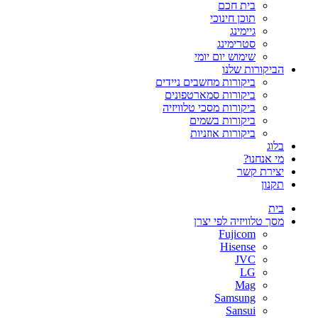
בית חכם
תוכן חינוכי
גיימינג
סטרימינג
שימוש יום יומי
הביקורות שלנו
ביקורות מחשבים ניידים
ביקורות סמארטפונים
ביקורות מסכי טלוויזיה
ביקורות בשמים
ביקורות אוזניות
בלוג
מי אנחנו?
יצירת קשר
תקנון
בית
מסך טלוויזיה לפי יצרן
Fujicom
Hisense
JVC
LG
Mag
Samsung
Sansui