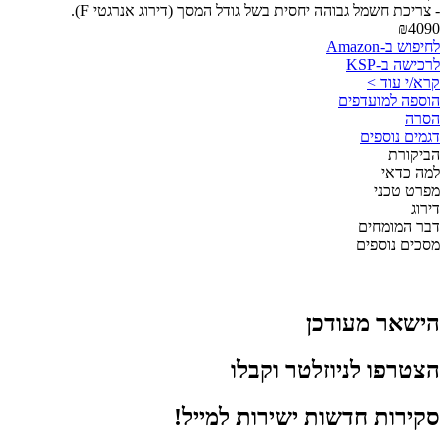
- צריכת חשמל גבוהה יחסית בשל גודל המסך (דירוג אנרגטי F).
₪4090
לחיפוש ב-Amazon
לרכישה ב-KSP
קרא/י עוד >
הוספה למועדפים
הסרה
דגמים נוספים
הביקורת
למה כדאי
מפרט טכני
דירוג
דבר המומחים
מסכים נוספים
הישאר מעודכן
הצטרפו לניוזלטר וקבלו
סקירות חדשות ישירות למייל!