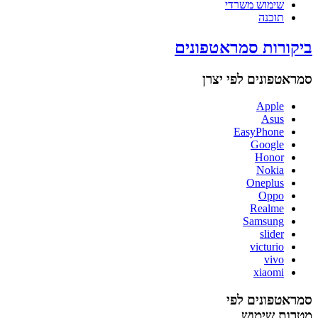
שימוש משרדי
תוכנה
ביקורות סמראטפונים
סמראטפונים לפי יצרן
Apple
Asus
EasyPhone
Google
Honor
Nokia
Oneplus
Oppo
Realme
Samsung
slider
victurio
vivo
xiaomi
סמראטפונים לפי
מטרות שימוש