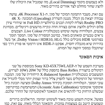
ולא בעמעום מקומי (Local Dimming), מה שמגביל את היכולת שלו
להציג שחור מוחלט לצד אזורים בהירים מאוד.
עם זאת, מעבד התמונה המוכר של סוני, ה-4K Processor X1, עושה
עבודה יוצאת מן הכלל. מנגנון השדרוג (Upscaling) המכונה 4K X-
Reality PRO מצליח לקחת תכנים ברזולוציית Full HD או שידורי עידן
פלוס רגילים ולהציג אותם בצורה חדה ונקייה מרעשים דיגיטליים. מבחינת
צבעים, הטלוויזיה עושה שימוש בטכנולוגיית Live Colour. הצבעים
נראים טבעיים ומאוזנים מאוד, כמיטב המסורת של סוני. המסך תומך
בפורמטי HDR מובילים כולל HDR10, HLG ו-Dolby Vision, אך בשל
בהירות שיא מוגבלת יחסית, אפקט ה-HDR אינו דרמטי או פורץ דרך כפי
שתקבלו במסכי הקצה של המותג.
איכות הסאונד
מערכת השמע של ה-Sony KD-65X75WLAEP מבוססת על שני
רמקולים בתצורת Bass Reflex בהספק כולל של 20W (10W לערוץ),
המעוצבים בטכנולוגיית X-Balanced Speaker הייחודית של סוני. המבנה
המיוחד של הרמקולים נועד להפיק צליל ברור ועמוק יותר מבלי להגדיל את
עובי המסך. הטלוויזיה תומכת בקידוד Dolby Atmos ומציעה תכונת כיול
אקוסטי אוטומטי (Acoustic Auto Calibration) המשתמשת במיקרופון
שבשלט הרחוק כדי להתאים את הסאונד לאקוסטיקה של החדר שלכם.
בפועל, איכות השמע טובה מאוד לשימוש יומיומי. הדיאלוגים ברורים
ונשמעים היטב גם בעוצמות נמוכות, והסאונד הכללי מאוזן. עם זאת, כמו