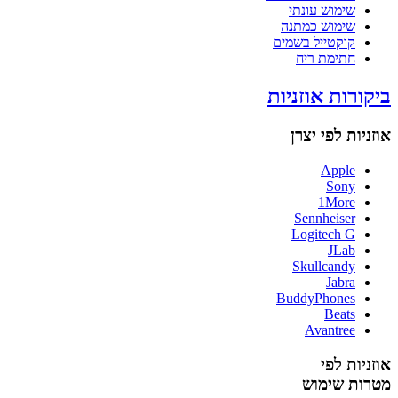
שימוש עונתי
שימוש כמתנה
קוקטייל בשמים
חתימת ריח
ביקורות אוזניות
אוזניות לפי יצרן
Apple
Sony
1More
Sennheiser
Logitech G
JLab
Skullcandy
Jabra
BuddyPhones
Beats
Avantree
אוזניות לפי
מטרות שימוש