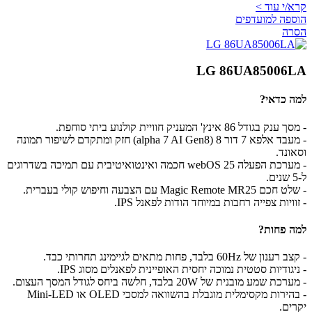
קרא/י עוד >
הוספה למועדפים
הסרה
LG 86UA85006LA
למה כדאי?
- מסך ענק בגודל 86 אינץ' המעניק חוויית קולנוע ביתי סוחפת.
- מעבד אלפא 7 דור 8 (alpha 7 AI Gen8) חזק ומתקדם לשיפור תמונה
וסאונד.
- מערכת הפעלה webOS 25 חכמה ואינטואיטיבית עם תמיכה בשדרוגים
ל-5 שנים.
- שלט חכם Magic Remote MR25 עם הצבעה וחיפוש קולי בעברית.
- זוויות צפייה רחבות במיוחד הודות לפאנל IPS.
למה פחות?
- קצב רענון של 60Hz בלבד, פחות מתאים לגיימינג תחרותי כבד.
- ניגודיות סטטית נמוכה יחסית האופיינית לפאנלים מסוג IPS.
- מערכת שמע מובנית של 20W בלבד, חלשה ביחס לגודל המסך העצום.
- בהירות מקסימלית מוגבלת בהשוואה למסכי OLED או Mini-LED
יקרים.