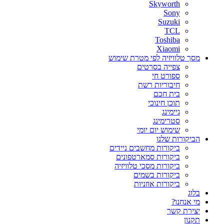
Skyworth
Sony
Suzuki
TCL
Toshiba
Xiaomi
מסך טלוויזיה לפי מטרת שימוש
צפייה בסרטים
ספורט חי
חיבוריות רשת
בית חכם
תוכן חינוכי
גיימינג
סטרימינג
שימוש יום יומי
הביקורות שלנו
ביקורות מחשבים ניידים
ביקורות סמארטפונים
ביקורות מסכי טלוויזיה
ביקורות בשמים
ביקורות אוזניות
בלוג
מי אנחנו?
יצירת קשר
תקנון