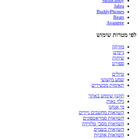
Skullcandy
Jabra
BuddyPhones
Beats
Avantree
לפי מטרות שימוש
מוזיקה
גיימינג
שיחות
ספורט
טיולים
שמע מקצועי
תאימות מכשירים
תקנון שימוש באתר
גילוי נאות
מי אנחנו
השוואות מחשבים ניידים
השוואות סמראטפונים
השוואות מסכי טלוויזיה
השוואות בשמים
השוואות אוזניות