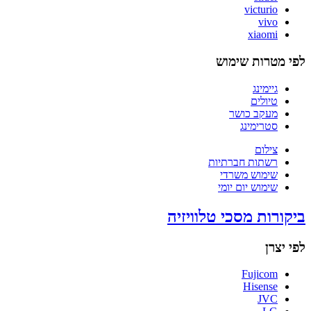
victurio
vivo
xiaomi
לפי מטרות שימוש
גיימינג
טיולים
מעקב כושר
סטרימינג
צילום
רשתות חברתיות
שימוש משרדי
שימוש יום יומי
ביקורות מסכי טלוויזיה
לפי יצרן
Fujicom
Hisense
JVC