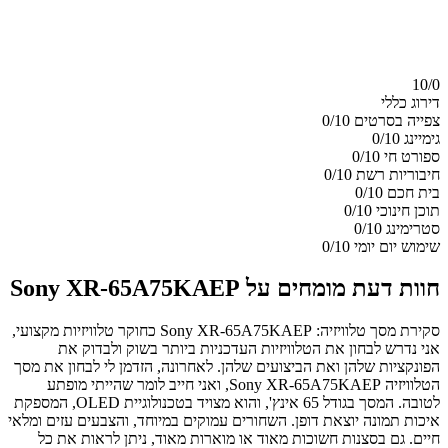
10/
0
דירוג כללי
צפייה בסרטים
0/10
גימיינג
0/10
ספורט חי
0/10
חיבוריות רשת
0/10
בית חכם
0/10
תוכן חינוכי
0/10
סטרימינג
0/10
שימוש יום יומי
0/10
חוות דעת מומחים על Sony XR-65A75KAEP
סקירת מסך טלוויזיה: Sony XR-65A75KAEP כחוקר טלוויזיות מקצועי,
אני נדרש לבחון את הטלוויזיות העדכניות ביותר בשוק ולבדוק את
הפונקציות שלהן ואת הביצועים שלהן. לאחרונה, הזדמן לי לבחון את מסך
הטלוויזיה Sony XR-65A75KAEP, ואני חייב לומר שהייתי מופתע
לטובה. המסך בגודל 65 אינץ', והוא מצויד בטכנולוגיית OLED, המספקת
איכות תמונה יוצאת דופן. השחורים עמוקים במיוחד, והצבעים עזים ומלאי
חיים. גם בסצנות חשוכות מאוד או מוארות מאוד, ניתן לראות את כל