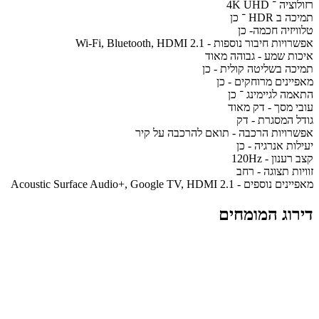
רזולוציה ־ 4K UHD
תמיכה ב HDR ־ כן
טלוויזיה חכמה- כן
אפשרויות חיבור נוספות - Wi-Fi, Bluetooth, HDMI 2.1
איכות שמע - גבוהה מאוד
תמיכה בשליטה קולית - כן
מאפיינים מרוחקים - כן
התאמה לגיימינג ־ כן
עובי מסך - דק מאוד
גודל המסגרת - דק
אפשרויות הרכבה - תואם להרכבה על קיר
יעילות אנרגיה - כן
קצב רענון - 120Hz
זוויות תצוגה - רחב
מאפיינים נוספים - Acoustic Surface Audio+, Google TV, HDMI 2.1
דירוג המומחים