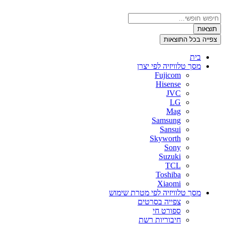
דלג
לתוכן
Search
...
תוצאות
צפייה בכל התוצאות
בית
מסך טלוויזיה לפי יצרן
Fujicom
Hisense
JVC
LG
Mag
Samsung
Sansui
Skyworth
Sony
Suzuki
TCL
Toshiba
Xiaomi
מסך טלוויזיה לפי מטרת שימוש
צפייה בסרטים
ספורט חי
חיבוריות רשת