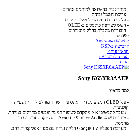
- מחיר גבוה בהשוואה למותגים אחרים
- צריכת חשמל גבוהה
- עלול להיות גדול מדי לחללים קטנים
- חשש לשריפת פיקסלים ב-OLED
- חיבוריות מוגבלת בחלק מהמקרים
₪6590
לחיפוש ב-Amazon
לרכישה ב-KSP
קרא/י עוד >
הוספה למועדפים
הסרה
Sony K65XR8AAEP
למה כדאי?
- פנל OLED המציע ניגודיות אינסופית ושחור מוחלט לחוויית צפייה
קולנועית.
- מעבד קוגניטיבי XR מתקדם לשיפור תמונה וצבעים מדויקים במיוחד.
- מערכת שמע Acoustic Surface Audio+ המפיקה סאונד ישירות
מהמסך.
- מערכת הפעלה Google TV חלקה ונוחה עם מגוון אפליקציות רחב.