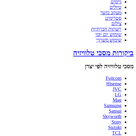
גיימינג
טיולים
מעקב כושר
סטרימינג
צילום
רשתות חברתיות
שימוש יום יומי
שימוש משרדי
ביקורות מסכי טלוויזיה
מסכי טלוויזיה לפי יצרן
Fujicom
Hisense
JVC
LG
Mag
Samsung
Sansui
Skyworth
Sony
Suzuki
TCL