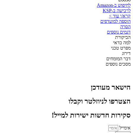
לחיפוש ב-Amazon
לרכישה ב-KSP
קרא/י עוד >
הוספה למועדפים
הסרה
דגמים נוספים
הביקורת
למה כדאי
מפרט טכני
דירוג
דבר המומחים
מסכים נוספים
הישאר מעודכן
הצטרפו לניוזלטר וקבלו
סקירות חדשות ישירות למייל!
אימייל