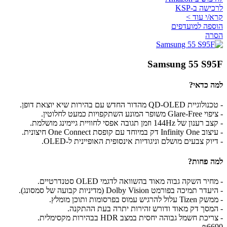
לרכישה ב-KSP
קרא/י עוד >
הוספה למועדפים
הסרה
Samsung 55 S95F
למה כדאי?
- טכנולוגיית QD-OLED מהדור החדש עם בהירות שיא יוצאת דופן.
- ציפוי Glare-Free משופר המונע השתקפויות כמעט לחלוטין.
- קצב רענון של 144Hz וזמן תגובה אפסי לחוויית גיימינג מושלמת.
- עיצוב Infinity One דק במיוחד עם קופסת One Connect חיצונית.
- דיוק צבעים מושלם וניגודיות אינסופית האופיינית ל-OLED.
למה פחות?
- מחיר השקה גבוה מאוד בהשוואה לדגמי OLED סטנדרטיים.
- היעדר תמיכה בפורמט Dolby Vision (מדיניות קבועה של סמסונג).
- ממשק Tizen עלול להרגיש עמוס בפרסומות ותוכן מומלץ.
- המסך דק מאוד ודורש זהירות יתרה בעת ההתקנה.
- צריכת חשמל גבוהה יחסית במצב HDR בבהירות מקסימלית.
₪6690