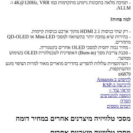
- תמיכה מלאה בתכונות גיימינג מתקדמות כמו 4K@120Hz, VRR ו-
ALLM.
למה פחות?
- רק שתי כניסות HDMI 2.1 מתוך ארבע כניסות קיימות.
- בהירות שיא נמוכה יותר בהשוואה למסכי Mini-LED או QD-OLED
מתחרים.
- מחיר גבוה יחסית למסכי OLED אחרים בקטגוריה.
- סכנת צריבת מסך (Burn-in) האופיינית לטכנולוגיית OLED בשימוש
ממושך.
- השתקפויות עלולות להפריע בחדרים מוארים מאוד למרות הציפוי מונע
ההשתקפות.
₪6879
לחיפוש ב-Amazon
לרכישה ב-KSP
קרא/י עוד >
הוספה למועדפים
הסרה
דגמים נוספים
מסכי טלוויזיה מיצרנים אחרים במחיר דומה
מסכי טלוויזיה מיצרנים אחרים