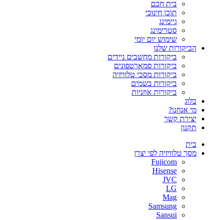
בית חכם
תוכן חינוכי
גיימינג
סטרימינג
שימוש יום יומי
הביקורות שלנו
ביקורות מחשבים ניידים
ביקורות סמארטפונים
ביקורות מסכי טלוויזיה
ביקורות בשמים
ביקורות אוזניות
בלוג
מי אנחנו?
יצירת קשר
תקנון
בית
מסך טלוויזיה לפי יצרן
Fujicom
Hisense
JVC
LG
Mag
Samsung
Sansui