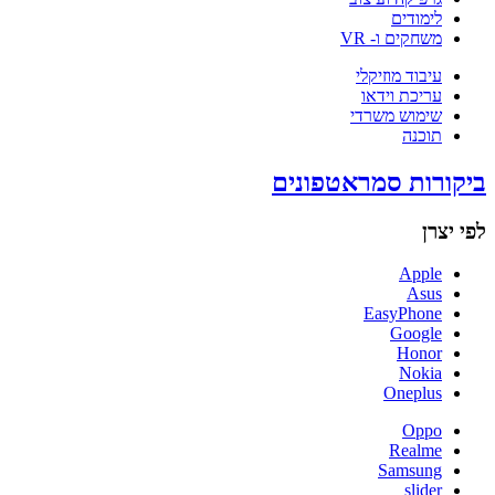
לימודים
משחקים ו- VR
עיבוד מוזיקלי
עריכת וידאו
שימוש משרדי
תוכנה
ביקורות סמראטפונים
לפי יצרן
Apple
Asus
EasyPhone
Google
Honor
Nokia
Oneplus
Oppo
Realme
Samsung
slider