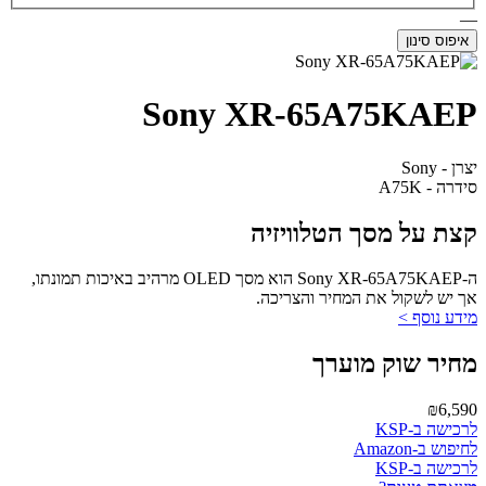
—
איפוס סינון
Sony XR-65A75KAEP
יצרן - Sony
סידרה - A75K
קצת על מסך הטלוויזיה
ה-Sony XR-65A75KAEP הוא מסך OLED מרהיב באיכות תמונתו,
אך יש לשקול את המחיר והצריכה.
מידע נוסף >
מחיר שוק מוערך
₪6,590
לרכישה ב-KSP
לחיפוש ב-Amazon
לרכישה ב-KSP