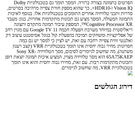
הפרטים בתמונה בצורה ברורה. המסך תומך גם בטכנולוגיות Dolby
Vision IQ ו-HDR10+, כך שהוא מספק חווית צפייה מרהיבה בסרטים,
סדרות ותכני טלוויזיה אחרים התומכים בטכנולוגיות אלו. בנוסף לאיכות
התמונה המעולה, המסך מציע גם תכונות מתקדמות אחרות, כגון: מעבד
Cognitive Processor XR™, המספק עיבוד תמונה מתקדם ותצוגה
ריאליסטית במיוחד מערכת הפעלה חכמה Google TV 11 עם מגוין רחב
של אפליקציות ומשחקים תמיכה בהפעלת קול בגוגל אסיסטנט עיצוב דק
ואלגנטי זווית צפייה רחבה עם זאת, יש לציין כי למסך יש גם כמה
חסרונות: מחיר גבוה יחסית אינו תומך בטכנולוגיית VRR (קצב רענון
משתנה), מה שחשוב לגיימרים לסיכום, מסך הטלוויזיה Sony XR-
65A75KAEP הוא מסך טלוויזיה מצוין, המציע איכות תמונה יוצאת דופן
ותכונות מתקדמות רבות. עם זאת, מחירו גבוה יחסית והוא אינו תומך
בטכנולוגיית VRR, מה שחשוב לגיימרים.
דירוג הגולשים