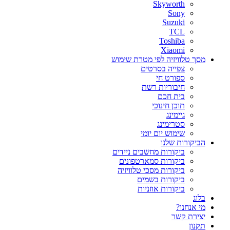
Skyworth
Sony
Suzuki
TCL
Toshiba
Xiaomi
מסך טלוויזיה לפי מטרת שימוש
צפייה בסרטים
ספורט חי
חיבוריות רשת
בית חכם
תוכן חינוכי
גיימינג
סטרימינג
שימוש יום יומי
הביקורות שלנו
ביקורות מחשבים ניידים
ביקורות סמארטפונים
ביקורות מסכי טלוויזיה
ביקורות בשמים
ביקורות אוזניות
בלוג
מי אנחנו?
יצירת קשר
תקנון