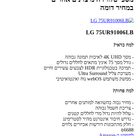
במחיר דומה
LG 75UR91006LB
למה כדאי?
- מסך 4K UHD לאיכות תמונה גבוהה
- גודל מסך 75 אינץ' מתאים לחללים גדולים
- תמיכה בטכנולוגיית HDR לצבעים עשירים וחיים
- מערכת צליל Ultra Surround
- ממשק משתמש webOS נוח ואינטואיטיבי
למה פחות?
- מחיר גבוה בהשוואה למותגים אחרים
- צריכת חשמל גבוהה
- עלול להיות גדול מדי לחללים קטנים
- נדרש חיבור אינטרנט מהיר לסטרימינג
- חלק מהתכונות דורשות אביזרים נלווים
₪6688
לחיפוש ב-Amazon