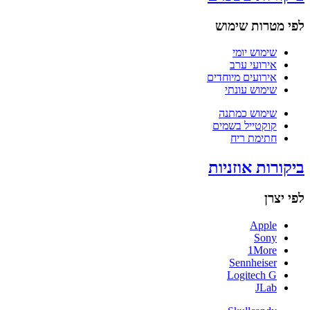
לפי מטרות שימוש
שימוש יומי
אירועי ערב
אירועים מיוחדים
שימוש עונתי
שימוש כמתנה
קוקטייל בשמים
חתימת ריח
ביקורות אוזניות
לפי יצרן
Apple
Sony
1More
Sennheiser
Logitech G
JLab