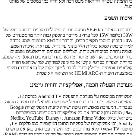
כי התמונה עשויה להיראות מעט רכה ולא חדה כמו במסכים של מותגי
העל.
איכות השמע
בתחום הסאונד, ה-SE-60 מגיעה עם זוג רמקולים מובנים בהספק כולל של
30W (כלומר 15W לכל ערוץ). מדובר בהספק גבוה יותר מהסטנדרט של
20W הנפוץ במסכי תקציב רבים, והדבר מתבטא בעוצמת שמע גבוהה
למדי שיכולה למלא בקלות חלל בינוני עד גדול. עם זאת, איכות השמע
עצמה נותרת בסיסית ושטוחה. הצלילים הגבוהים והדיאלוגים נשמעים
ברורים ומובנים, אך ישנו מחסור מורגש בתדרים נמוכים (באס), מה שפוגע
בחוויית הצפייה בסרטי אקשן או בהאזנה למוזיקה. למי שמחפש חוויה
קולנועית אמיתית, מומלץ בחום לחבר למסך מקרן קול (סאונדבר) חיצוני
באמצעות חיבור ה-HDMI ARC או היציאה האופטית.
מערכת הפעלה חכמה, אפליקציות וחווית גיימינג
הטלוויזיה מבוססת על מערכת ההפעלה Android TV בגרסה 12,
המציעה ממשק מוכר, נוח וידידותי למשתמש הישראלי עם תמיכה מלאה
בעברית. המערכת מאפשרת גישה ישירה לחנות האפליקציות Google
Play, ממנה ניתן להוריד את כל אפליקציות הסטרימינג הפופולריות
בישראל, כולל Netflix, YouTube, Disney+, Amazon Prime Video,
Spotify, וכן אפליקציות של ספקיות התוכן המקומיות כמו סלקום TV,
פרטנר TV ו-yes+ ללא צורך בסטרימר חיצוני. עם זאת, כאן אנו פוגשים
את נקודת התורפה המשמעותית ביותר של הדגם: זיכרון העבודה (RAM)