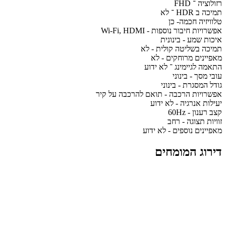
רזולוציה ־ FHD
תמיכה ב HDR ־ לא
טלוויזיה חכמה- כן
אפשרויות חיבור נוספות - Wi-Fi, HDMI
איכות שמע - בינונית
תמיכה בשליטה קולית - לא
מאפיינים מרוחקים - לא
התאמה לגיימינג ־ לא ידוע
עובי מסך - בינוני
גודל המסגרת - בינוני
אפשרויות הרכבה - תואם להרכבה על קיר
יעילות אנרגיה - לא ידוע
קצב רענון - 60Hz
זוויות תצוגה - רחב
מאפיינים נוספים - לא ידוע
דירוג המומחים