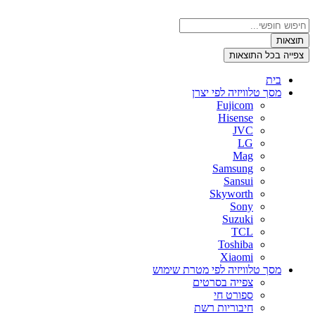
דלג
לתוכן
Search
...
תוצאות
צפייה בכל התוצאות
בית
מסך טלוויזיה לפי יצרן
Fujicom
Hisense
JVC
LG
Mag
Samsung
Sansui
Skyworth
Sony
Suzuki
TCL
Toshiba
Xiaomi
מסך טלוויזיה לפי מטרת שימוש
צפייה בסרטים
ספורט חי
חיבוריות רשת