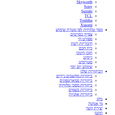
Skyworth
Sony
Suzuki
TCL
Toshiba
Xiaomi
מסך טלוויזיה לפי מטרת שימוש
צפייה בסרטים
ספורט חי
חיבוריות רשת
בית חכם
תוכן חינוכי
גיימינג
סטרימינג
שימוש יום יומי
הביקורות שלנו
ביקורות מחשבים ניידים
ביקורות סמארטפונים
ביקורות מסכי טלוויזיה
ביקורות בשמים
ביקורות אוזניות
בלוג
מי אנחנו?
יצירת קשר
תקנון