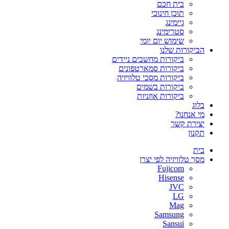
בית חכם
תוכן חינוכי
גיימינג
סטרימינג
שימוש יום יומי
הביקורות שלנו
ביקורות מחשבים ניידים
ביקורות סמארטפונים
ביקורות מסכי טלוויזיה
ביקורות בשמים
ביקורות אוזניות
בלוג
מי אנחנו?
יצירת קשר
תקנון
בית
מסך טלוויזיה לפי יצרן
Fujicom
Hisense
JVC
LG
Mag
Samsung
Sansui