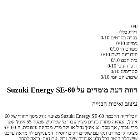
10/
0
דירוג כללי
צפייה בסרטים
0/10
גימיינג
0/10
ספורט חי
0/10
חיבוריות רשת
0/10
בית חכם
0/10
תוכן חינוכי
0/10
סטרימינג
0/10
שימוש יום יומי
0/10
חוות דעת מומחים על Suzuki Energy SE-60
עיצוב ואיכות הבנייה
הטלוויזיה החכמה Suzuki Energy SE-60 מציעה גודל מסך ייחודי של 60
אינץ', המהווה פתרון ביניים מצוין עבור מי שמרגיש שמסך 55 אינץ' קטן
מדי עבורו, אך מסך 65 אינץ' גדול או יקר מדי. מבחינה עיצובית, ה-SE-60
מציגה קו מודרני ונקי עם שוליים דקים יחסית, המעניקים לה מראה עדכני
שישתלב היטב בכל סלון או חדר שינה גדול. עם זאת, כיאה למסך