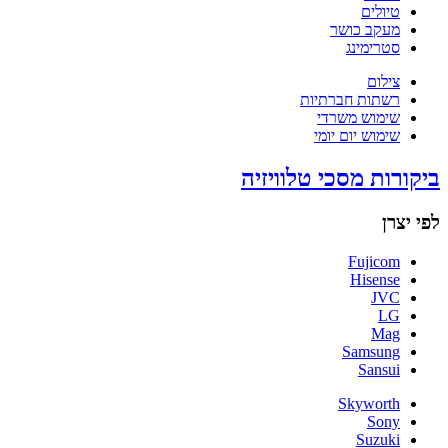
טיולים
מעקב כושר
סטרימינג
צילום
רשתות חברתיות
שימוש משרדי
שימוש יום יומי
ביקורות מסכי טלוויזיה
לפי יצרן
Fujicom
Hisense
JVC
LG
Mag
Samsung
Sansui
Skyworth
Sony
Suzuki