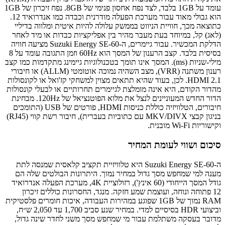
עומד על 1GB בלבד, לצד נפח אחסון פנימי של 8GB. נפח זיכרון של 1GB
הוא גבולי מאוד עבור מערכת הפעלה מודרנית וכבדה כמו אנדרואיד 12.
כתוצאה מכך, חוויית הניווט בממשק עלולה להיות איטית ומלווה בדיליי
(לאג) קל, במיוחד בעת מעבר מהיר בין אפליקציות כבדות או מיד לאחר
הדלקת המכשיר. עבור גיימרים, ה-Suzuki Energy SE-60 מציעה חוויה
בסיסית בלבד. קצב הרענון של המסך הוא 60Hz וזמן התגובה עומד על 8
מילי-שניות (ms). המסך אינו תומך בטכנולוגיות גיימינג מתקדמות כמו קצב
רענון משתנה (VRR), מצב השהיה נמוכה אוטומטי (ALLM) או חיבורי
HDMI 2.1. לכן, בעוד שהיא תתאים מצוין למשחקי קז'ואל או לקונסולות
מהדור הקודם, היא אינה מומלצת לגיימרים תחרותיים או לבעלי קונסולות
הדור החדש המעוניינים לנצל את מלוא הפוטנציאל של 120Hz. מבחינת
חיבורים, הטלוויזיה כוללת כניסות HDMI, פורטים של USB (התומכים
בניגון קבצי MKV/DIVX עם כתוביות בעברית), חיבור רשת קווי (RJ45)
וקישוריות Wi-Fi מובנית.
סיכום ושווי לעומת המחיר
ה-Suzuki Energy SE-60 היא טלוויזיית תקציב קלאסית שמנסה לתת
מענה למי שמחפש מסך גדול במחיר נמוך. היתרונות הבולטים שלה הם
גודל המסך הייחודי (60 אינץ'), רזולוציית 4K, מערכת הפעלה אנדרואיד
12 פתוחה ונוחה, ועוצמת שמע חזקה. מנגד, החסרונות כוללים זיכרון
RAM נמוך של 1GB שפוגע במהירות העבודה, איכות חומרים פלסטיקית
וביצועי HDR בסיסיים למדי. במחיר שנע סביב 1,700 עד 2,050 ש״ח,
מדובר בעסקה משתלמת עבור מי שמחפש מסך משני לחדר שינה גדול,