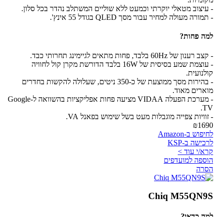
- עיצוב מטאלי יוקרתי וכמעט ללא שוליים המשתלב נהדר בכל סלון.
- תמורה מעולה למחיר עבור מסך QLED בגודל 55 אינץ'.
למה פחות?
- קצב רענון של 60Hz בלבד, פחות מתאים לגיימינג תחרותי כבד.
- עוצמת שמע בסיסית של 16W בלבד הדורשת מקרן קול לחוויה
קולנועית.
- בהירות מסך ממוצעת של כ-350 ניטים, שעלולה להקשות בחדרים
מוארים מאוד.
- מערכת הפעלה VIDAA מציעה פחות אפליקציות בהשוואה ל-Google
TV.
- זוויות צפייה מוגבלות מעט בשל שימוש בפאנל VA.
₪1690
לחיפוש ב-Amazon
לרכישה ב-KSP
קרא/י עוד >
הוספה למועדפים
הסרה
Chiq M55QN9S
למה כדאי?