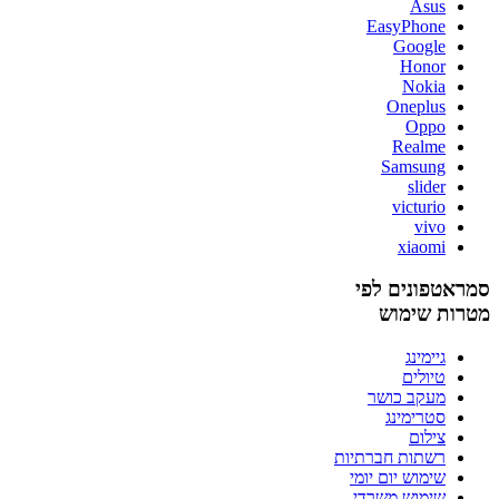
Asus
EasyPhone
Google
Honor
Nokia
Oneplus
Oppo
Realme
Samsung
slider
victurio
vivo
xiaomi
סמראטפונים לפי
מטרות שימוש
גיימינג
טיולים
מעקב כושר
סטרימינג
צילום
רשתות חברתיות
שימוש יום יומי
שימוש משרדי