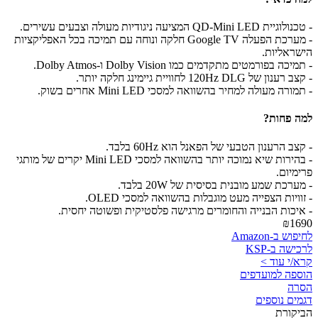
- טכנולוגיית QD-Mini LED המציעה ניגודיות מעולה וצבעים עשירים.
- מערכת הפעלה Google TV חלקה ונוחה עם תמיכה בכל האפליקציות
הישראליות.
- תמיכה בפורמטים מתקדמים כמו Dolby Vision ו-Dolby Atmos.
- קצב רענון של 120Hz DLG לחוויית גיימינג חלקה יותר.
- תמורה מעולה למחיר בהשוואה למסכי Mini LED אחרים בשוק.
למה פחות?
- קצב הרענון הטבעי של הפאנל הוא 60Hz בלבד.
- בהירות שיא נמוכה יותר בהשוואה למסכי Mini LED יקרים של מותגי
פרימיום.
- מערכת שמע מובנית בסיסית של 20W בלבד.
- זוויות הצפייה מעט מוגבלות בהשוואה למסכי OLED.
- איכות הבנייה והחומרים מרגישה פלסטיקית ופשוטה יחסית.
₪1690
לחיפוש ב-Amazon
לרכישה ב-KSP
קרא/י עוד >
הוספה למועדפים
הסרה
דגמים נוספים
הביקורת