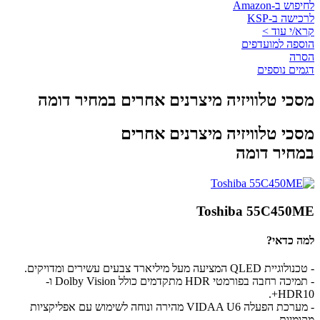
לחיפוש ב-Amazon
לרכישה ב-KSP
קרא/י עוד >
הוספה למועדפים
הסרה
דגמים נוספים
מסכי טלוויזיה מיצרנים אחרים במחיר דומה
מסכי טלוויזיה מיצרנים אחרים
במחיר דומה
Toshiba 55C450ME
למה כדאי?
- טכנולוגיית QLED המציעה מעל מיליארד צבעים עשירים ומדויקים.
- תמיכה רחבה בפורמטי HDR מתקדמים כולל Dolby Vision ו-
HDR10+.
- מערכת הפעלה VIDAA U6 מהירה ונוחה לשימוש עם אפליקציות
מקומיות.