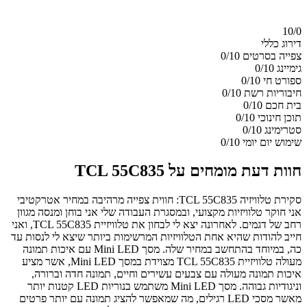
10/
0
דירוג כללי
צפייה בסרטים
0/10
גימיינג
0/10
ספורט חי
0/10
חיבוריות רשת
0/10
בית חכם
0/10
תוכן חינוכי
0/10
סטרימינג
0/10
שימוש יום יומי
0/10
חוות דעת מומחים על TCL 55C835
סקירת טלוויזיה TCL 55C835: חווית צפייה מרהיבה במחיר אטרקטיבי
אני חוקר טלוויזיות מקצועי, ובמסגרת העבודה שלי אני בוחן ומנסה מגוון
רחב של דגמים. לאחרונה יצא לי לבחון את טלוויזיית TCL 55C835, ואני
חייב להודות שהיא אחת הטלוויזיות המרשימות ביותר שיצא לי לנסות עד
כה, במיוחד בהתחשב במחיר שלה. מסך Mini LED עם איכות תמונה
מעולה טלוויזיית TCL 55C835 מצוידת במסך Mini LED, אשר מציע
איכות תמונה מעולה עם צבעים עשירים וחיים, תמונה חדה וברורה,
וניגודיות גבוהה. מסך Mini LED משתמש בנוריות LED קטנות יותר
מאשר מסכי LED רגילים, מה שמאפשר להציג תמונה עם יותר פרטים