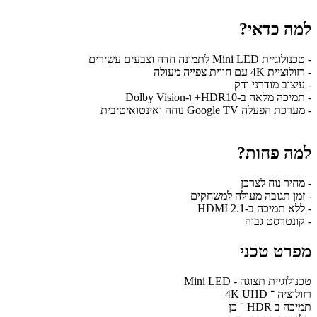
למה כדאי?
- טכנולוגיית Mini LED לתמונה חדה וצבעים עשירים
- רזולוציית 4K עם חווית צפייה מעולה
- עיצוב מודרני ודק
- תמיכה מלאה ב-HDR10+ ו-Dolby Vision
- מערכת הפעלה Google TV נוחה ואינטואיטיבית
למה פחות?
- מחיר נוח לצרכן
- זמן תגובה מעולה למשחקים
- ללא תמיכה ב-HDMI 2.1
- קונטרסט גבוה
מפרט טכני
טכנולוגיית תצוגה - Mini LED
רזולוציה ־ 4K UHD
תמיכה ב HDR ־ כן