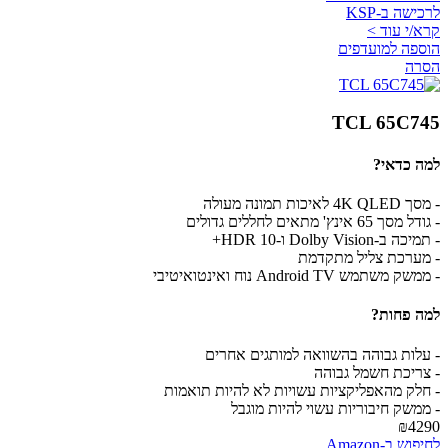
לרכישה ב-KSP
קרא/י עוד >
הוספה למועדפים
הסרה
TCL 65C745
למה כדאי?
- מסך 4K QLED לאיכות תמונה מעולה
- גודל מסך 65 אינץ' מתאים לחללים גדולים
- תמיכה ב-Dolby Vision ו-HDR 10+
- מערכת צליל מתקדמת
- ממשק משתמש Android TV נוח ואינטואיטיבי
למה פחות?
- עלות גבוהה בהשוואה למותגים אחרים
- צריכת חשמל גבוהה
- חלק מהאפליקציות עשויות לא להיות תואמות
- ממשק חיבוריות עשוי להיות מוגבל
₪4290
לחיפוש ב-Amazon