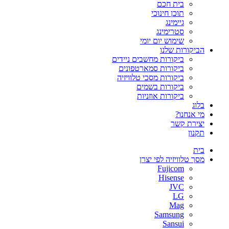
בית חכם
תוכן חינוכי
גיימינג
סטרימינג
שימוש יום יומי
הביקורות שלנו
ביקורות מחשבים ניידים
ביקורות סמארטפונים
ביקורות מסכי טלוויזיה
ביקורות בשמים
ביקורות אוזניות
בלוג
מי אנחנו?
יצירת קשר
תקנון
בית
מסך טלוויזיה לפי יצרן
Fujicom
Hisense
JVC
LG
Mag
Samsung
Sansui