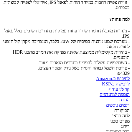
- זוויות צפייה רחבות במיוחד הודות לפאנל IPS, אידיאלי לצפייה קבוצתית
בספורט.
למה פחות?
- ניגודיות מוגבלת ורמות שחור פחות עמוקות בחדרים חשוכים בגלל פאנל
IPS.
- מערכת שמע מובנית בסיסית של 20W בלבד, המצריכה מקרן קול חיצוני
לחוויה מלאה.
- בהירות מקסימלית ממוצעת שאינה מפיקה את המרב מתכני HDR
תובעניים.
- השתקפויות עלולות להפריע בחדרים מוארים מאוד.
- צריכת חשמל גבוהה יחסית בשל גודל המסך העצום.
₪4329
לחיפוש ב-Amazon
לרכישה ב-KSP
קרא/י עוד >
הוספה למועדפים
הסרה
דגמים נוספים
הביקורת
למה כדאי
מפרט טכני
דירוג
דבר המומחים