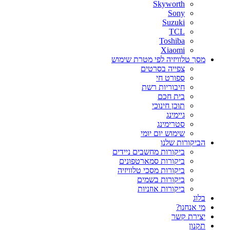
Skyworth
Sony
Suzuki
TCL
Toshiba
Xiaomi
מסך טלוויזיה לפי מטרת שימוש
צפייה בסרטים
ספורט חי
חיבוריות רשת
בית חכם
תוכן חינוכי
גיימינג
סטרימינג
שימוש יום יומי
הביקורות שלנו
ביקורות מחשבים ניידים
ביקורות סמארטפונים
ביקורות מסכי טלוויזיה
ביקורות בשמים
ביקורות אוזניות
בלוג
מי אנחנו?
יצירת קשר
תקנון