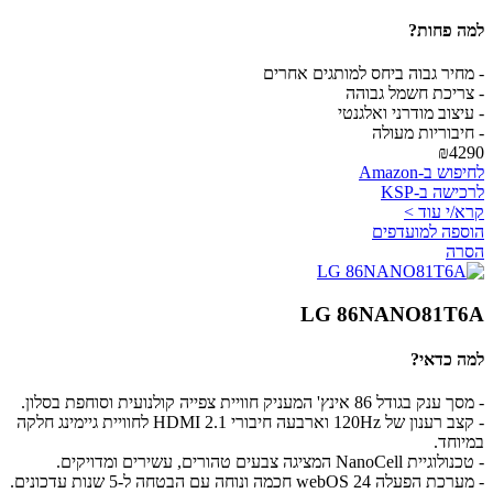
למה פחות?
- מחיר גבוה ביחס למותגים אחרים
- צריכת חשמל גבוהה
- עיצוב מודרני ואלגנטי
- חיבוריות מעולה
₪4290
לחיפוש ב-Amazon
לרכישה ב-KSP
קרא/י עוד >
הוספה למועדפים
הסרה
LG 86NANO81T6A
למה כדאי?
- מסך ענק בגודל 86 אינץ' המעניק חוויית צפייה קולנועית וסוחפת בסלון.
- קצב רענון של 120Hz וארבעה חיבורי HDMI 2.1 לחוויית גיימינג חלקה
במיוחד.
- טכנולוגיית NanoCell המציגה צבעים טהורים, עשירים ומדויקים.
- מערכת הפעלה webOS 24 חכמה ונוחה עם הבטחה ל-5 שנות עדכונים.