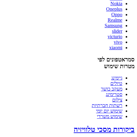
Nokia
Oneplus
Oppo
Realme
Samsung
slider
victurio
vivo
xiaomi
סמראטפונים לפי
מטרות שימוש
גיימינג
טיולים
מעקב כושר
סטרימינג
צילום
רשתות חברתיות
שימוש יום יומי
שימוש משרדי
ביקורות מסכי טלוויזיה