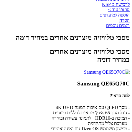
לרכישה ב-KSP
קרא/י עוד >
הוספה למועדפים
הסרה
דגמים נוספים
מסכי טלוויזיה מיצרנים אחרים במחיר דומה
מסכי טלוויזיה מיצרנים אחרים
במחיר דומה
Samsung QE65Q70C
למה כדאי?
- מסך QLED עם איכות תמונה 4K UHD
- גודל מסך 65 אינץ' מתאים לחללים בינוניים
- תמיכה ב-HDR10+ לתמונה עשירה ובהירה
- מערכת צליל מתקדמת
- ממשק משתמש Tizen OS נוח ואינטואיטיבי