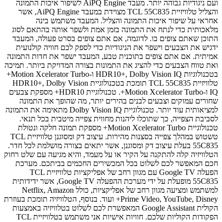
ועם ניגודיות גבוהה יותר. מעבד AiPQ Engine לשיפור איכות התמונה
והצליל טלוויזיית TCL 55C835 מצוידת במעבד AiPQ Engine, אשר
אחראי על שיפור איכות התמונה והצליל. המעבד משתמש בינה
מלאכותית כדי לנתח את התמונה בזמן אמת ולשפר אותה בהתאם לסוג
התוכן שאתם צופים בו. לדוגמה, אם אתם צופים בסרט פעולה, המעבד
ידגיש את הצבעים וישפר את הניגודיות כדי לספק לכם חוויה קולנועית
אמיתית. אם אתם צופים בתוכנית טבע, המעבד ישפר את חדות התמונה
ואת טווח הצבעים כדי להציג את התמונות בצורה המדויקת ביותר. תמיכה
בטכנולוגיות HDR10+, Dolby Vision IQ ו-Motion Xcelerator Turbo+
טלוויזיית TCL 55C835 תומכת בטכנולוגיית HDR10+, Dolby Vision
IQ ו-Motion Xcelerator Turbo+. טכנולוגיית HDR10+ מספקת צבעים
שחורים עמוקים וצבעים לבנים בהירים יותר, מה שהופך את התמונה
למציאותית עוד יותר. טכנולוגיית Dolby Vision IQ מתאימה את התמונה
לסביבת הצפייה, כך שתוכלו ליהנות מחווית צפייה מיטבית בכל תנאי.
טכנולוגיית Motion Xcelerator Turbo+ מספקת תמונה חלקה ונטולת
טשטוש במהלך צפייה בסצנות מהירות. עיצוב דק ומסוגנן טלוויזיית TCL
55C835 בעלת עיצוב דק ומסוגנן, אשר יתאים בצורה מושלמת לכל חדר.
הטלוויזיה קלה להתקנה על הקיר או על מעמד, והיא מגיעה עם שלט רחוק
חכם המאפשר לכם לשלוט בכל המכשירים החכמים בביתכם. מערכת
הפעלה Google TV עם מגוון רחב של אפליקציות טלוויזיית TCL
55C835 מופעלת על ידי מערכת ההפעלה Google TV, אשר ידידותית
למשתמש ומציעה מגוון רחב של אפליקציות, כולל Netflix, Amazon
Prime Video, YouTube, Disney+ ועוד. בנוסף, הטלוויזיה תומכת בעוזרת
הקולית Google Assistant המאפשרת לכם לשלוט בטלוויזיה באמצעות
הפקודות הקוליות שלכם. חוויות אישיות אני משתמש בטלוויזיית TCL