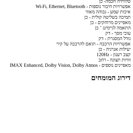
טלוויזיה חכמה- כן
אפשרויות חיבור נוספות - Wi-Fi, Ethernet, Bluetooth
איכות שמע - גבוהה מאוד
תמיכה בשליטה קולית - כן
מאפיינים מרוחקים - כן
התאמה לגיימינג ־ כן
עובי מסך - דק
גודל המסגרת - דק
אפשרויות הרכבה - תואם להרכבה על קיר
יעילות אנרגיה - כן
קצב רענון - 120Hz
זוויות תצוגה - רחב
מאפיינים נוספים - IMAX Enhanced, Dolby Vision, Dolby Atmos
דירוג המומחים