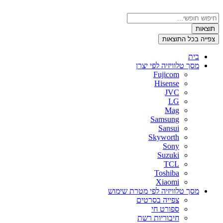
דלג
לתוכן
Search
...
תוצאות
צפייה בכל התוצאות
בית
מסך טלוויזיה לפי יצרן
Fujicom
Hisense
JVC
LG
Mag
Samsung
Sansui
Skyworth
Sony
Suzuki
TCL
Toshiba
Xiaomi
מסך טלוויזיה לפי מטרת שימוש
צפייה בסרטים
ספורט חי
חיבוריות רשת