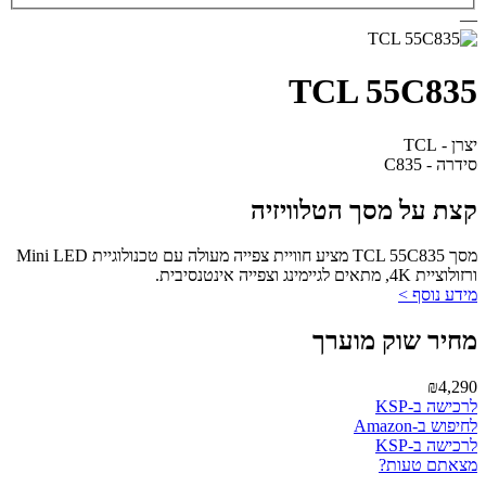
—
TCL 55C835
יצרן - TCL
סידרה - C835
קצת על מסך הטלוויזיה
מסך TCL 55C835 מציע חוויית צפייה מעולה עם טכנולוגיית Mini LED
ורזולוציית 4K, מתאים לגיימינג וצפייה אינטנסיבית.
מידע נוסף >
מחיר שוק מוערך
₪4,290
לרכישה ב-KSP
לחיפוש ב-Amazon
לרכישה ב-KSP
מצאתם טעות?