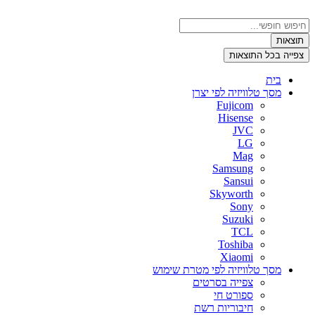
דלג
לתוכן
Search
...
תוצאות
צפייה בכל התוצאות
בית
מסך טלוויזיה לפי יצרן
Fujicom
Hisense
JVC
LG
Mag
Samsung
Sansui
Skyworth
Sony
Suzuki
TCL
Toshiba
Xiaomi
מסך טלוויזיה לפי מטרת שימוש
צפייה בסרטים
ספורט חי
חיבוריות רשת