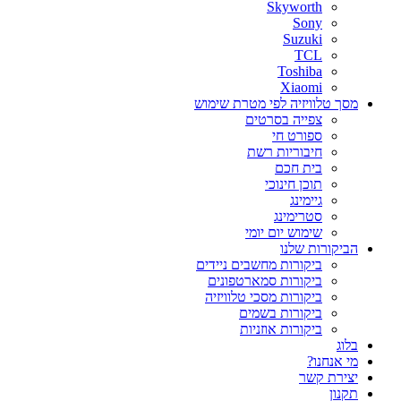
Skyworth
Sony
Suzuki
TCL
Toshiba
Xiaomi
מסך טלוויזיה לפי מטרת שימוש
צפייה בסרטים
ספורט חי
חיבוריות רשת
בית חכם
תוכן חינוכי
גיימינג
סטרימינג
שימוש יום יומי
הביקורות שלנו
ביקורות מחשבים ניידים
ביקורות סמארטפונים
ביקורות מסכי טלוויזיה
ביקורות בשמים
ביקורות אוזניות
בלוג
מי אנחנו?
יצירת קשר
תקנון