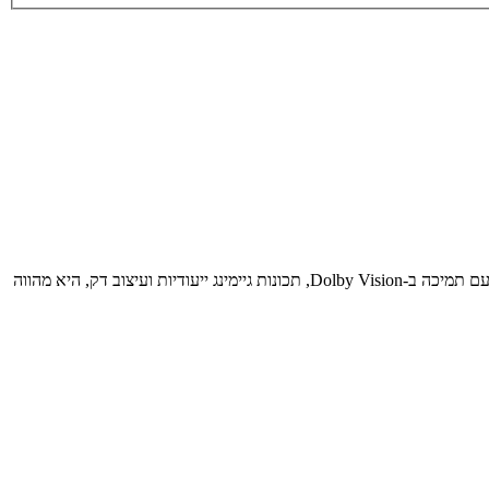
ה-TCL 55V6C היא טלוויזיית 4K חכמה המציעה חבילה משתלמת במיוחד עבור משתמשים המחפשים את חוויית ה-Google TV המלאה בתקציב נוח. עם תמיכה ב-Dolby Vision, תכונות גיימינג ייעודיות ועיצוב דק, היא מהווה