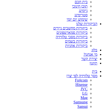
בית חכם
תוכן חינוכי
גיימינג
סטרימינג
שימוש יום יומי
הביקורות שלנו
ביקורות מחשבים ניידים
ביקורות סמארטפונים
ביקורות מסכי טלוויזיה
ביקורות בשמים
ביקורות אוזניות
בלוג
מי אנחנו?
יצירת קשר
תקנון
בית
מסך טלוויזיה לפי יצרן
Fujicom
Hisense
JVC
LG
Mag
Samsung
Sansui