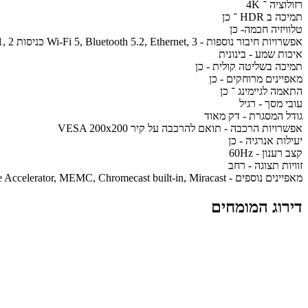
רזולוציה ־ 4K
תמיכה ב HDR ־ כן
טלוויזיה חכמה- כן
אפשרויות חיבור נוספות - Wi-Fi 5, Bluetooth 5.2, Ethernet, 3 כניסות HDMI 2.1, 2 כניסות USB, יציאה אופטית, כניסת AV
איכות שמע - בינונית
תמיכה בשליטה קולית - כן
מאפיינים מרוחקים - כן
התאמה לגיימינג ־ כן
עובי מסך - רגיל
גודל המסגרת - דק מאוד
אפשרויות הרכבה - תואם להרכבה על קיר VESA 200x200
יעילות אנרגיה - כן
קצב רענון - 60Hz
זוויות תצוגה - רחב
מאפיינים נוספים - AiPQ Pro Processor, Dolby Vision, HDR10+, 120Hz Game Accelerator, MEMC, Chromecast built-in, Miracast
דירוג המומחים