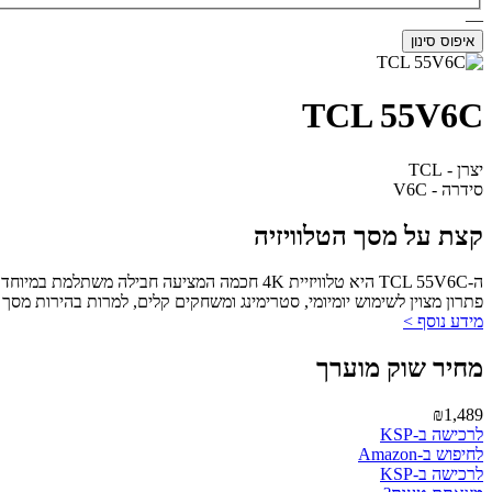
—
איפוס סינון
TCL 55V6C
יצרן - TCL
סידרה - V6C
קצת על מסך הטלוויזיה
פתרון מצוין לשימוש יומיומי, סטרימינג ומשחקים קלים, למרות בהירות מסך
מידע נוסף >
מחיר שוק מוערך
₪1,489
לרכישה ב-KSP
לחיפוש ב-Amazon
לרכישה ב-KSP