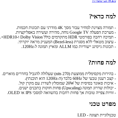
מצאתם טעות?
למה כדאי?
- תמורה מצוינת למחיר עבור מסך 4K מודרני עם תכונות חכמות.
- מערכת הפעלה Google TV נוחה, מהירה ועשירה באפליקציות.
- תמיכה רחבה בפורמטי HDR מתקדמים כולל Dolby Vision ו-HDR10+.
- עיצוב מטאלי ללא מסגרת (Bezel-less) המעניק מראה יוקרתי.
- תכונות גיימינג ייעודיות כמו ALLM ומאיץ תמונה ל-120Hz.
למה פחות?
- בהירות מקסימלית ממוצעת (270 nits) שעלולה להגביל בחדרים מוארים.
- קצב רענון טבעי של 60Hz בלבד (ה-120Hz הוא תוכנתי).
- איכות סאונד בסיסית של 20W שמומלץ לשדרג עם מקרן קול.
- יכולות שדרוג תמונה (Upscaling) פחות חזקות בתכנים ישנים.
- זוויות צפייה טובות אך פחות רחבות בהשוואה למסכי IPS או OLED.
מפרט טכני
טכנולוגיית תצוגה - LED