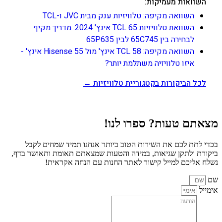
השוואות מעמיקות:
השוואה מקיפה: טלוויזיות ענק מבית JVC ו-TCL
השוואת טלוויזיות TCL 65 אינץ' 2024: מדריך מקיף
לבחירה בין 65C745 לבין 65P635
השוואה מקיפה: TCL 58 אינץ' מול Hisense 55 אינץ' -
איזו טלוויזיה משתלמת יותר?
לכל הביקורות בקטגוריית טלוויזיות ←
מצאתם טעות? ספרו לנו!
בכדי לתת לכם את השירות הטוב ביותר אנחנו תמיד שמחים לקבל
ביקורת ולתקן שגיאות, במידה והטעות שמצאתם תאומת ותאושר בדף,
נשלח אליכם למייל קישור לאתר החנות עם הנחה אקראית!
שם
אימייל