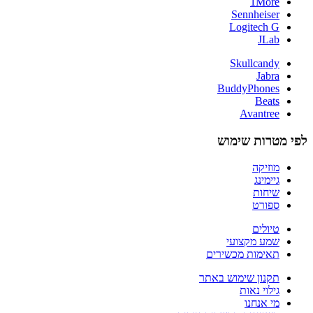
1More
Sennheiser
Logitech G
JLab
Skullcandy
Jabra
BuddyPhones
Beats
Avantree
לפי מטרות שימוש
מוזיקה
גיימינג
שיחות
ספורט
טיולים
שמע מקצועי
תאימות מכשירים
תקנון שימוש באתר
גילוי נאות
מי אנחנו