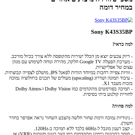
במחיר דומה
Sony K43S35BP
למה כדאי?
- דיוק צבעים יוצא מן הכלל ישירות מהקופסה ללא צורך בכיול מורכב.
- מערכת הפעלה Google TV חלקה, מהירה ונוחה לשימוש עם מגוון
עצום של אפליקציות.
- זוויות צפייה רחבות במיוחד הודות לפאנל IPS, מושלם לצפייה קבוצתית.
- עיבוד תמונה ושדרוג (upscaling) מעולים של תכנים ברזולוציה נמוכה
בזכות מעבד X1.
- תמיכה בפורמטים מתקדמים כמו Dolby Vision ו-Dolby Atmos
לחוויית קולנוע ביתי בסיסית.
למה פחות?
- ניגודיות נמוכה ורמת שחור חלשה (הצבע השחור נראה אפרפר בחדר
חשוך).
- קצב רענון מוגבל ל-60Hz בלבד ללא תמיכה ב-120Hz.
- חוסר בתכונות גיימינג מתקדמות כמו קצב רענון משתנה (VRR) או