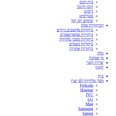
בית חכם
תוכן חינוכי
גיימינג
סטרימינג
שימוש יום יומי
הביקורות שלנו
ביקורות מחשבים ניידים
ביקורות סמארטפונים
ביקורות מסכי טלוויזיה
ביקורות בשמים
ביקורות אוזניות
בלוג
מי אנחנו?
יצירת קשר
תקנון
בית
מסך טלוויזיה לפי יצרן
Fujicom
Hisense
JVC
LG
Mag
Samsung
Sansui