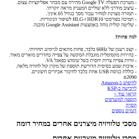
- מערכת הפעלה Google TV מהירה עם מבחר אפליקציות עצום.
- עיצוב מודרני ללא שוליים המעניק מראה יוקרתי.
- תמורה מצוינת למחיר עבור מסך בגודל 65 אינץ'.
- תמיכה בפורמטי HDR10 ו-HLG לשיפור הניגודיות.
- שליטה קולית נוחה באמצעות Google Assistant מובנה.
למה פחות?
- קצב רענון של 60Hz בלבד, פחות מתאים לגיימינג תחרותי.
- בהירות מקסימלית מוגבלת המקשה על צפייה בחדרים מוארים מאוד.
- זוויות צפייה צרות יחסית בשל שימוש בפאנל VA.
- איכות שמע בסיסית הדורשת תוספת של מקרן קול לחוויה מלאה.
- כוללת כניסת USB אחת בלבד לחיבור אביזרים חיצוניים.
₪2090
לחיפוש ב-Amazon
לרכישה ב-KSP
קרא/י עוד >
הוספה למועדפים
הסרה
דגמים נוספים
מסכי טלוויזיה מיצרנים אחרים במחיר דומה
מסכי טלוויזיה מיצרנים אחרים