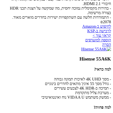
חיבורי HDMI 2.1.
- בהירות מקסימלית נמוכה יחסית, מה שמקשה על הצגת תכני HDR
בצורה מרשימה.
- התמודדות חלשה עם השתקפויות ישירות בחדרים מוארים מאוד.
₪2078
לחיפוש ב-Amazon
לרכישה ב-KSP
קרא/י עוד >
הוספה למועדפים
הסרה
Hisense 55A6K
למה כדאי?
- מסך 4K UHD לאיכות תמונה גבוהה
- גודל מסך 55 אינץ' מתאים לחדרים בינוניים
- תמיכה ב-4K HDR לצבעים עשירים
- מערכת צליל מתקדמת
- ממשק משתמש VIDAA U נוח ואינטואיטיבי
למה פחות?