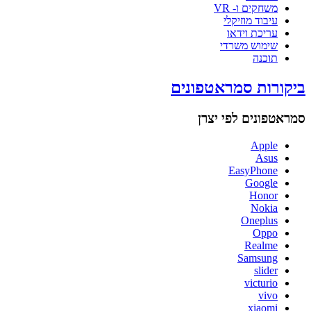
משחקים ו- VR
עיבוד מוזיקלי
עריכת וידאו
שימוש משרדי
תוכנה
ביקורות סמראטפונים
סמראטפונים לפי יצרן
Apple
Asus
EasyPhone
Google
Honor
Nokia
Oneplus
Oppo
Realme
Samsung
slider
victurio
vivo
xiaomi