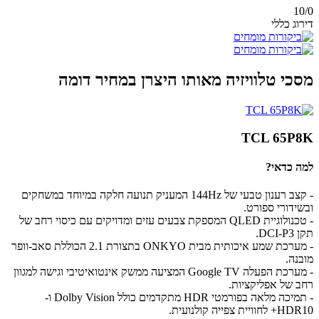
10/
0
דירוג כללי
מסכי טלוויזיה מאותו היצרן במחיר דומה
TCL 65P8K
למה כדאי?
- קצב רענון טבעי של 144Hz המעניק תנועה חלקה במיוחד במשחקים
ובשידורי ספורט.
- טכנולוגיית QLED המספקת צבעים עזים ומדויקים עם כיסוי רחב של
תקן DCI-P3.
- מערכת שמע איכותית מבית ONKYO בתצורת 2.1 הכוללת סאב-וופר
מובנה.
- מערכת הפעלה Google TV המציעה ממשק אינטואיטיבי וגישה למגוון
רחב של אפליקציות.
- תמיכה מלאה בפורמטי HDR מתקדמים כולל Dolby Vision ו-
HDR10+ לחוויית צפייה קולנועית.