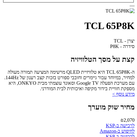
—
TCL 65P8K
יצרן - TCL
סידרה - P8K
קצת על מסך הטלוויזיה
ה-TCL 65P8K היא טלוויזיית QLED מרשימה המציעה תמורה מעולה
למחיר, במיוחד עבור גיימרים וחובבי ספורט בזכות קצב רענון של 144Hz.
עם מערכת הפעלה Google TV וסאונד עוצמתי מבית ONKYO, היא
מספקת חוויית בידור מקיפה ואיכותית לבית המודרני.
מידע נוסף >
מחיר שוק מוערך
₪2,070
לרכישה ב-KSP
לחיפוש ב-Amazon
לרכישה ב-KSP