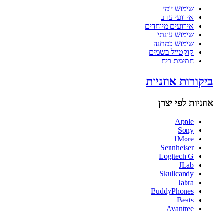
שימוש יומי
אירועי ערב
אירועים מיוחדים
שימוש עונתי
שימוש כמתנה
קוקטייל בשמים
חתימת ריח
ביקורות אוזניות
אוזניות לפי יצרן
Apple
Sony
1More
Sennheiser
Logitech G
JLab
Skullcandy
Jabra
BuddyPhones
Beats
Avantree