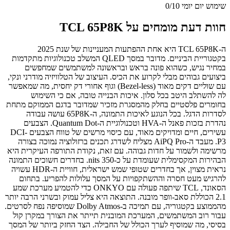
שימוש יום יומי
0/10
חוות דעת מומחים על TCL 65P8K
ה-TCL 65P8K היא אחת ההפתעות המעניינות של שנת 2025
בקטגוריית הביניים. מדובר במסך QLED המשלב טכנולוגיות מתקדמות
במחיר נגיש, כשהוא פונה בראש ובראשונה למשתמשים שמחפשים
ביצועים גבוהים מבלי לקרוע את הכיס. העיצוב של הטלוויזיה מודרני ונקי,
עם שוליים דקים מאוד (Bezel-less) וגוף אחורי דק יחסית, מה שמאפשר
לה להשתלב היטב בכל סלון. איכות הבנייה טובה, אם כי השימוש
בחומרים פלסטיים בחלק מהמסגרת מזכיר שמדובר בדגם הממוקם מתחת
לסדרות הדגל. בכל הנוגע לאיכות התמונה, ה-65P8K עושה עבודה
נהדרת בזכות פאנל ה-HVA וטכנולוגיית ה-Quantum Dot. הצבעים
עשירים, חיים ומדויקים מאוד, עם כיסוי מרשים של טווח הצבעים DCI-
P3. מעבד ה-AiPQ Pro מצליח לשדרג תכנים ברזולוציה נמוכה בצורה
מרשימה ולשמור על חדות גבוהה. עם זאת, נקודת התורפה העיקרית היא
הבהירות המקסימלית שעומדת על כ-350 nits. בחדרים חשוכים התמונה
נראית מצוין, אך בחדרים שטופי שמש ישראלית, חוויית ה-HDR עשויה
להרגיש מעט חסרה וההשתקפויות על המסך עלולות להפריע. בתחום
הסאונד, TCL שיתפה פעולה עם ONKYO כדי להטמיע מערכת שמע
2.1 הכוללת סאב-וופר מובנה. התוצאה היא צליל עמוק ובשרני הרבה יותר
מהממוצע בקטגוריה, עם תמיכה ב-Dolby Atmos שמוסיפה נפח לסרטים.
עבור רוב המשתמשים, המערכת המובנית תייתר את הצורך במקרן קול
בסיסי, מה שמוסיף לערך הכולל של החבילה. הצד החזק ביותר של המסך