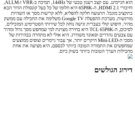
הוא הגיימינג. עם קצב רענון טבעי של 144Hz, תמיכה ב-VRR ו-ALLM,
וחיבורי HDMI 2.1, ה-65P8K היא חלומו של כל בעל קונסולת הדור הבא
בתקציב מוגבל. התנועה חלקה להפליא, ללא קריעות מסך או השהיות
מורגשות. מערכת ההפעלה Google TV משלימה את החבילה עם ממשק
מהיר, חיפוש קולי בעברית וגישה נוחה לכל שירותי הסטרימינג המובילים.
לסיכום, ה-TCL 65P8K היא בחירה מצוינת למי שמחפש מסך גדול ומהיר
עם צבעים נהדרים וסאונד משודרג. היא אולי לא מתחרה בבהירות של
מסכי ה-Mini-LED היקרים יותר, אך עבור גיימרים וצופים ממוצעים
שמחפשים את התמורה הטובה ביותר לכספם, היא מציעה את אחת
מחבילות הערך הטובות ביותר בשוק כיום.
דירוג הגולשים