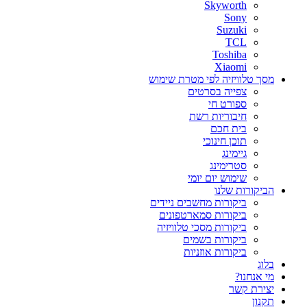
Skyworth
Sony
Suzuki
TCL
Toshiba
Xiaomi
מסך טלוויזיה לפי מטרת שימוש
צפייה בסרטים
ספורט חי
חיבוריות רשת
בית חכם
תוכן חינוכי
גיימינג
סטרימינג
שימוש יום יומי
הביקורות שלנו
ביקורות מחשבים ניידים
ביקורות סמארטפונים
ביקורות מסכי טלוויזיה
ביקורות בשמים
ביקורות אוזניות
בלוג
מי אנחנו?
יצירת קשר
תקנון