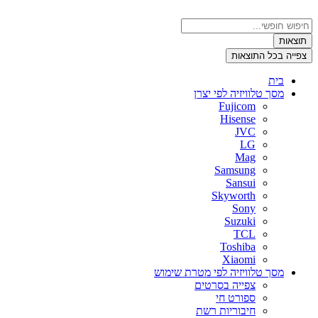
דלג
לתוכן
Search
...
תוצאות
צפייה בכל התוצאות
בית
מסך טלוויזיה לפי יצרן
Fujicom
Hisense
JVC
LG
Mag
Samsung
Sansui
Skyworth
Sony
Suzuki
TCL
Toshiba
Xiaomi
מסך טלוויזיה לפי מטרת שימוש
צפייה בסרטים
ספורט חי
חיבוריות רשת