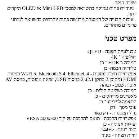
ישירה חזקה.
- ניגודיות פחות עמוקה בהשוואה למסכי Mini-LED או OLED היקרים
יותר.
- איכות הבנייה של המסגרת מרגישה פחות יוקרתית בהשוואה למותגי
פרימיום מתחרים.
מפרט טכני
טכנולוגיית תצוגה - QLED
רזולוציה ־ 4K
תמיכה ב HDR ־ כן
טלוויזיה חכמה- כן
אפשרויות חיבור נוספות - Wi-Fi 5, Bluetooth 5.4, Ethernet, 4 כניסות
HDMI (מתוכן 2 בתקן 2.1), 2 כניסות USB, יציאה אופטית, כניסת AV
איכות שמע - גבוהה
תמיכה בשליטה קולית - כן
מאפיינים מרוחקים - כן
התאמה לגיימינג ־ כן
עובי מסך - דק
גודל המסגרת - דק מאוד
אפשרויות הרכבה - תואם להרכבה על קיר VESA 400x300
יעילות אנרגיה - כן
קצב רענון - 144Hz
זוויות תצוגה - בינוני