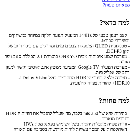
מצאתם טעות?
למה כדאי?
- קצב רענון טבעי של 144Hz המעניק תנועה חלקה במיוחד במשחקים
ובשידורי ספורט.
- טכנולוגיית QLED המספקת צבעים עזים ומדויקים עם כיסוי רחב של
תקן DCI-P3.
- מערכת שמע איכותית מבית ONKYO בתצורת 2.1 הכוללת סאב-וופר
מובנה.
- מערכת הפעלה Google TV המציעה ממשק אינטואיטיבי וגישה למגוון
רחב של אפליקציות.
- תמיכה מלאה בפורמטי HDR מתקדמים כולל Dolby Vision ו-
HDR10+ לחוויית צפייה קולנועית.
למה פחות?
- בהירות שיא של 350 nits בלבד, מה שעלול להגביל את חוויית ה-HDR
בחדרים מוארים.
- זוויות צפייה מוגבלות יחסית בשל השימוש בפאנל מסוג HVA.
- השתקפויות על המסך עשויות להיות מורגשות בסביבה עם תאורה