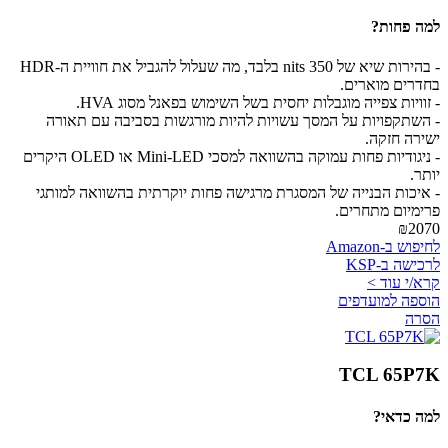
למה פחות?
- בהירות שיא של 350 nits בלבד, מה שעלול להגביל את חוויית ה-HDR
בחדרים מוארים.
- זוויות צפייה מוגבלות יחסית בשל השימוש בפאנל מסוג HVA.
- השתקפויות על המסך עשויות להיות מורגשות בסביבה עם תאורה
ישירה חזקה.
- ניגודיות פחות עמוקה בהשוואה למסכי Mini-LED או OLED היקרים
יותר.
- איכות הבנייה של המסגרת מרגישה פחות יוקרתית בהשוואה למותגי
פרימיום מתחרים.
₪2070
לחיפוש ב-Amazon
לרכישה ב-KSP
קרא/י עוד >
הוספה למועדפים
הסרה
TCL 65P7K
למה כדאי?