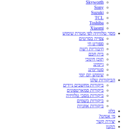
Skyworth
Sony
Suzuki
TCL
Toshiba
Xiaomi
מסך טלוויזיה לפי מטרת שימוש
צפייה בסרטים
ספורט חי
חיבוריות רשת
בית חכם
תוכן חינוכי
גיימינג
סטרימינג
שימוש יום יומי
הביקורות שלנו
ביקורות מחשבים ניידים
ביקורות סמארטפונים
ביקורות מסכי טלוויזיה
ביקורות בשמים
ביקורות אוזניות
בלוג
מי אנחנו?
יצירת קשר
תקנון