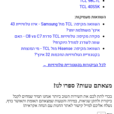
TCL 98C7L
TCL 40S5K
השוואות מעמיקות:
השוואה מקיפה: TCL מול Samsung - איזו טלוויזיית 43
אינץ' משתלמת יותר?
סקירה מקיפה: טלוויזיות TCL סדרת C8 vs C7 - האם
שווה לשדרג למודל היוקרתי?
השוואה מקיפה: Hisense מול TCL - מי המנצחת
בקטגוריית הטלוויזיות החכמות 32 אינץ'?
לכל הביקורות בקטגוריית טלוויזיות ←
מצאתם טעות? ספרו לנו!
בכדי לתת לכם את השירות הטוב ביותר אנחנו תמיד שמחים לקבל
ביקורת ולתקן שגיאות, במידה והטעות שמצאתם תאומת ותאושר בדף,
נשלח אליכם למייל קישור לאתר החנות עם הנחה אקראית!