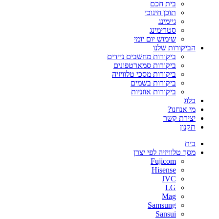
בית חכם
תוכן חינוכי
גיימינג
סטרימינג
שימוש יום יומי
הביקורות שלנו
ביקורות מחשבים ניידים
ביקורות סמארטפונים
ביקורות מסכי טלוויזיה
ביקורות בשמים
ביקורות אוזניות
בלוג
מי אנחנו?
יצירת קשר
תקנון
בית
מסך טלוויזיה לפי יצרן
Fujicom
Hisense
JVC
LG
Mag
Samsung
Sansui