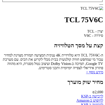
—
TCL 75V6C
יצרן - TCL
סידרה - V6C
קצת על מסך הטלוויזיה
ה-TCL 75V6C היא טלוויזיית 4K ענקית המציעה תמורה מצוינת למחיר
עבור מי שמחפש חוויה קולנועית בבית מבלי לקרוע את הכיס. עם מערכת
Google TV, תמיכה ב-Dolby Vision ועיצוב נטול מסגרת, היא מהווה
פתרון אידיאלי לצפייה יומיומית ותכני סטרימינג.
מידע נוסף >
מחיר שוק מוערך
₪2,690
לרכישה ב-KSP
לחיפוש ב-Amazon
לרכישה ב-KSP