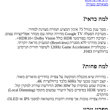
מצאתם טעות?
למה כדאי?
- מסך ענק בגודל 75 אינץ' המציע תמורה מצוינת למחיר.
- מערכת הפעלה Google TV מהירה ונוחה עם מבחר אפליקציות עצום.
- תמיכה רחבה בפורמטי HDR כולל Dolby Vision ו-HDR10+.
- עיצוב מודרני ללא מסגרת (Bezel-less) המעניק מראה יוקרתי.
- טכנולוגיית 120Hz Game Accelerator לשיפור חוויית הגיימינג
ברזולוציית FHD.
למה פחות?
- בהירות שיא מוגבלת המקשה על צפייה בחדרים מוארים מאוד.
- קצב רענון טבעי של 60Hz בלבד ברזולוציית 4K.
- איכות שמע בסיסית של 20W-30W הדורשת שדרוג למקרן קול.
- ביצועי HDR בסיסיים בשל היעדר עמעום מקומי (Local Dimming)
מתקדם.
- זוויות צפייה טובות אך פחות רחבות בהשוואה למסכי IPS או OLED.
מפרט טכני