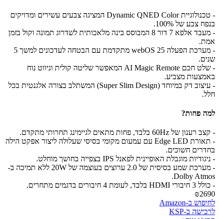
- טכנולוגיית Dynamic QNED Color המציגה צבעים עשירים ומדויקים
בנפח צבע של 100%.
- מעבד אלפא 7 דור 8 המבוסס בינה מלאכותית לשדרוג תמונה וקול בזמן
אמת.
- מערכת הפעלה webOS 25 מתקדמת עם הבטחה לעדכונים למשך 5
שנים.
- שלט חכם AI Magic Remote המאפשר שליטה קולית וניווט נוח
באמצעות מצביע.
- עיצוב דק במיוחד (Super Slim Design) המשתלב בצורה אלגנטית בכל
חלל.
למה פחות?
- קצב רענון של 60Hz בלבד, פחות מתאים לגיימינג תחרותי מתקדם.
- תאורת Edge LED עם עמעום מקומי בסיסי שעלולה ליצור אפקט הילה
בחדרים חשוכים.
- ניגודיות מוגבלת האופיינית לפאנל IPS בצפייה בחושך מוחלט.
- מערכת שמע בסיסית של 2.0 ערוצים בעוצמה של 20W ללא תמיכה ב-
Dolby Atmos.
- כולל 3 חיבורי HDMI בלבד, לעומת 4 חיבורים בדגמים מתחרים.
₪2690
לחיפוש ב-Amazon
לרכישה ב-KSP