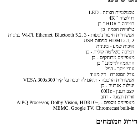
טכנולוגיית תצוגה - LED
רזולוציה ־ 4K
תמיכה ב HDR ־ כן
טלוויזיה חכמה- כן
אפשרויות חיבור נוספות - Wi-Fi, Ethernet, Bluetooth 5.2, 3 כניסות
HDMI 2.1, 2 כניסות USB
איכות שמע - בינונית
תמיכה בשליטה קולית - כן
מאפיינים מרוחקים - כן
התאמה לגיימינג ־ כן
עובי מסך - רגיל
גודל המסגרת - דק מאוד
אפשרויות הרכבה - תואם להרכבה על קיר VESA 300x300
יעילות אנרגיה - כן
קצב רענון - 60Hz
זוויות תצוגה - רחב
מאפיינים נוספים - AiPQ Processor, Dolby Vision, HDR10+,
MEMC, Google TV, Chromecast built-in
דירוג המומחים