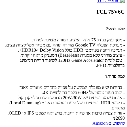
TCL 75V6C
למה כדאי?
- מסך ענק בגודל 75 אינץ' המציע תמורה מצוינת למחיר.
- מערכת הפעלה Google TV מהירה ונוחה עם מבחר אפליקציות עצום.
- תמיכה רחבה בפורמטי HDR כולל Dolby Vision ו-HDR10+.
- עיצוב מודרני ללא מסגרת (Bezel-less) המעניק מראה יוקרתי.
- טכנולוגיית 120Hz Game Accelerator לשיפור חוויית הגיימינג
ברזולוציית FHD.
למה פחות?
- בהירות שיא מוגבלת המקשה על צפייה בחדרים מוארים מאוד.
- קצב רענון טבעי של 60Hz בלבד ברזולוציית 4K.
- איכות שמע בסיסית של 20W-30W הדורשת שדרוג למקרן קול.
- ביצועי HDR בסיסיים בשל היעדר עמעום מקומי (Local Dimming)
מתקדם.
- זוויות צפייה טובות אך פחות רחבות בהשוואה למסכי IPS או OLED.
₪2690
לחיפוש ב-Amazon