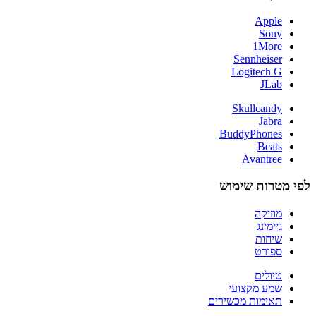
Apple
Sony
1More
Sennheiser
Logitech G
JLab
Skullcandy
Jabra
BuddyPhones
Beats
Avantree
לפי מטרות שימוש
מוזיקה
גיימינג
שיחות
ספורט
טיולים
שמע מקצועי
תאימות מכשירים