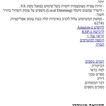
יותר.
- זוויות צפייה מצומצמות יחסית בשל שימוש בפאנל מסוג VA.
- היעדר עמעום מקומי (Local Dimming) משפיע על עומק השחור בחדר
חשוך.
- ממשק המשתמש עלול להגיב באיטיות קלה בעת עומס אפליקציות.
₪2741
לחיפוש ב-Amazon
לרכישה ב-KSP
קרא/י עוד >
הוספה למועדפים
הסרה
דגמים נוספים
הביקורת
למה כדאי
מפרט טכני
דירוג
דבר המומחים
מסכים נוספים
הישאר מעודכן