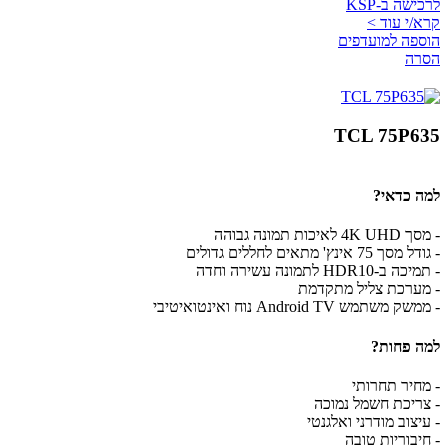
לרכישה ב-KSP
קרא/י עוד >
הוספה למועדפים
הסרה
TCL 75P635
למה כדאי?
- מסך 4K UHD לאיכות תמונה גבוהה
- גודל מסך 75 אינץ' מתאים לחללים גדולים
- תמיכה ב-HDR10 לתמונה עשירה וחדה
- מערכת צליל מתקדמת
- ממשק משתמש Android TV נוח ואינטואיטיבי
למה פחות?
- מחיר תחרותי
- צריכת חשמל נמוכה
- עיצוב מודרני ואלגנטי
- חיבוריות טובה