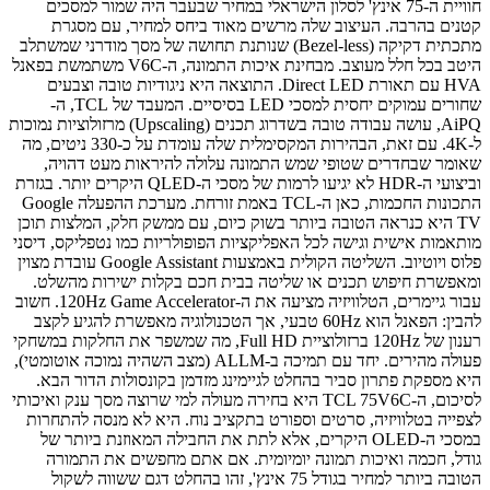
חוויית ה-75 אינץ' לסלון הישראלי במחיר שבעבר היה שמור למסכים
קטנים בהרבה. העיצוב שלה מרשים מאוד ביחס למחיר, עם מסגרת
מתכתית דקיקה (Bezel-less) שנותנת תחושה של מסך מודרני שמשתלב
היטב בכל חלל מעוצב. מבחינת איכות התמונה, ה-V6C משתמשת בפאנל
HVA עם תאורת Direct LED. התוצאה היא ניגודיות טובה וצבעים
שחורים עמוקים יחסית למסכי LED בסיסיים. המעבד של TCL, ה-
AiPQ, עושה עבודה טובה בשדרוג תכנים (Upscaling) מרזולוציות נמוכות
ל-4K. עם זאת, הבהירות המקסימלית שלה עומדת על כ-330 ניטים, מה
שאומר שבחדרים שטופי שמש התמונה עלולה להיראות מעט דהויה,
וביצועי ה-HDR לא יגיעו לרמות של מסכי ה-QLED היקרים יותר. בגזרת
התכונות החכמות, כאן ה-TCL באמת זורחת. מערכת ההפעלה Google
TV היא כנראה הטובה ביותר בשוק כיום, עם ממשק חלק, המלצות תוכן
מותאמות אישית וגישה לכל האפליקציות הפופולריות כמו נטפליקס, דיסני
פלוס ויוטיוב. השליטה הקולית באמצעות Google Assistant עובדת מצוין
ומאפשרת חיפוש תכנים או שליטה בבית חכם בקלות ישירות מהשלט.
עבור גיימרים, הטלוויזיה מציעה את ה-120Hz Game Accelerator. חשוב
להבין: הפאנל הוא 60Hz טבעי, אך הטכנולוגיה מאפשרת להגיע לקצב
רענון של 120Hz ברזולוציית Full HD, מה שמשפר את החלקות במשחקי
פעולה מהירים. יחד עם תמיכה ב-ALLM (מצב השהיה נמוכה אוטומטי),
היא מספקת פתרון סביר בהחלט לגיימינג מזדמן בקונסולות הדור הבא.
לסיכום, ה-TCL 75V6C היא בחירה מעולה למי שרוצה מסך ענק ואיכותי
לצפייה בטלוויזיה, סרטים וספורט בתקציב נוח. היא לא מנסה להתחרות
במסכי ה-OLED היקרים, אלא לתת את החבילה המאוזנת ביותר של
גודל, חכמה ואיכות תמונה יומיומית. אם אתם מחפשים את התמורה
הטובה ביותר למחיר בגודל 75 אינץ', זהו בהחלט דגם ששווה לשקול