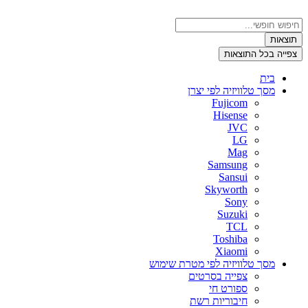
דלג
לתוכן
Search
...
תוצאות
צפייה בכל התוצאות
בית
מסך טלוויזיה לפי יצרן
Fujicom
Hisense
JVC
LG
Mag
Samsung
Sansui
Skyworth
Sony
Suzuki
TCL
Toshiba
Xiaomi
מסך טלוויזיה לפי מטרת שימוש
צפייה בסרטים
ספורט חי
חיבוריות רשת