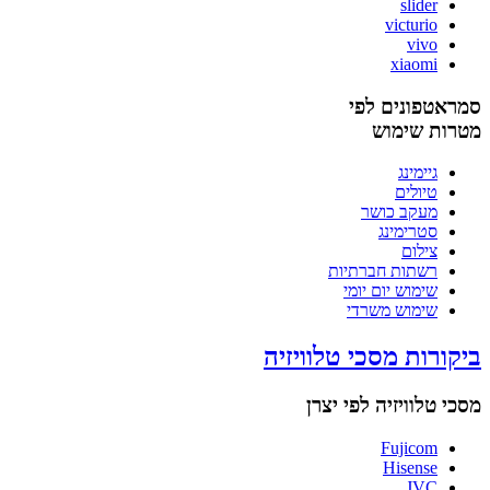
slider
victurio
vivo
xiaomi
סמראטפונים לפי
מטרות שימוש
גיימינג
טיולים
מעקב כושר
סטרימינג
צילום
רשתות חברתיות
שימוש יום יומי
שימוש משרדי
ביקורות מסכי טלוויזיה
מסכי טלוויזיה לפי יצרן
Fujicom
Hisense
JVC