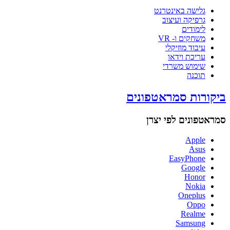
גלישה באינטרנט
גרפיקה ועיצוב
לימודים
משחקים ו- VR
עיבוד מוזיקלי
עריכת וידאו
שימוש משרדי
תוכנה
ביקורות סמראטפונים
סמראטפונים לפי יצרן
Apple
Asus
EasyPhone
Google
Honor
Nokia
Oneplus
Oppo
Realme
Samsung