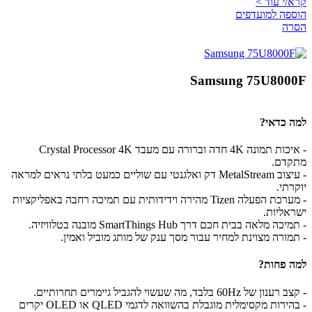
קרא/י עוד >
הוספה למועדפים
הסרה
Samsung 75U8000F
למה כדאי?
- איכות תמונה 4K חדה וברורה עם מעבד Crystal Processor 4K
מתקדם.
- עיצוב MetalStream דק ואלגנטי עם שוליים כמעט בלתי נראים למראה
יוקרתי.
- מערכת הפעלה Tizen מהירה וידידותית עם תמיכה רחבה באפליקציות
ישראליות.
- תמיכה מלאה בבית חכם דרך SmartThings Hub מובנה בטלוויזיה.
- תמורה מצוינת למחיר עבור מסך ענק של מותג מוביל ואמין.
למה פחות?
- קצב רענון של 60Hz בלבד, מה שעשוי להגביל גיימרים תחרותיים.
- בהירות מקסימלית מוגבלת בהשוואה לדגמי QLED או OLED יקרים