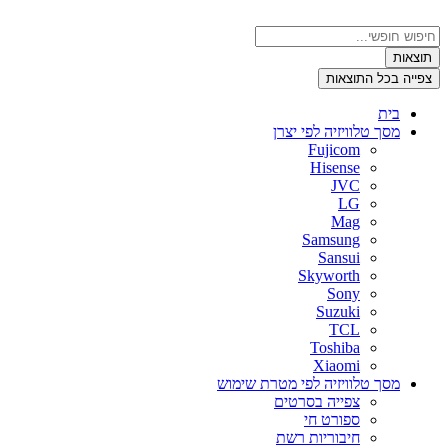
דלג
לתוכן
Search
...
תוצאות
צפייה בכל התוצאות
בית
מסך טלוויזיה לפי יצרן
Fujicom
Hisense
JVC
LG
Mag
Samsung
Sansui
Skyworth
Sony
Suzuki
TCL
Toshiba
Xiaomi
מסך טלוויזיה לפי מטרת שימוש
צפייה בסרטים
ספורט חי
חיבוריות רשת