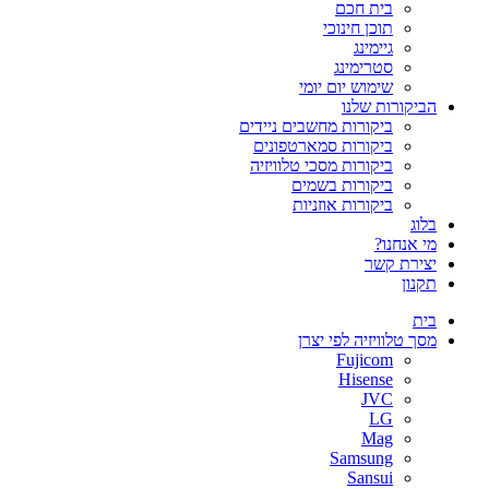
בית חכם
תוכן חינוכי
גיימינג
סטרימינג
שימוש יום יומי
הביקורות שלנו
ביקורות מחשבים ניידים
ביקורות סמארטפונים
ביקורות מסכי טלוויזיה
ביקורות בשמים
ביקורות אוזניות
בלוג
מי אנחנו?
יצירת קשר
תקנון
בית
מסך טלוויזיה לפי יצרן
Fujicom
Hisense
JVC
LG
Mag
Samsung
Sansui