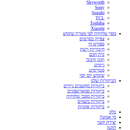
Skyworth
Sony
Suzuki
TCL
Toshiba
Xiaomi
מסך טלוויזיה לפי מטרת שימוש
צפייה בסרטים
ספורט חי
חיבוריות רשת
בית חכם
תוכן חינוכי
גיימינג
סטרימינג
שימוש יום יומי
הביקורות שלנו
ביקורות מחשבים ניידים
ביקורות סמארטפונים
ביקורות מסכי טלוויזיה
ביקורות בשמים
ביקורות אוזניות
בלוג
מי אנחנו?
יצירת קשר
תקנון