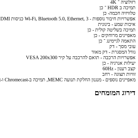
רזולוציה ־ 4K
תמיכה ב HDR ־ כן
טלוויזיה חכמה- כן
אפשרויות חיבור נוספות - Wi-Fi, Bluetooth 5.0, Ethernet, 3 כניסות HDMI (כולל HDMI 2.1 eARC/ALLM), כניסת USB 2.0, יציאה אופטית, כניסת Composite
איכות שמע - בינונית
תמיכה בשליטה קולית - כן
מאפיינים מרוחקים - כן
התאמה לגיימינג ־ כן
עובי מסך - דק
גודל המסגרת - דק מאוד
אפשרויות הרכבה - תואם להרכבה על קיר VESA 200x300
יעילות אנרגיה - כן
קצב רענון - 60Hz
זוויות תצוגה - רחב
מאפיינים נוספים - מנגנון החלקת תנועה MEMC, תמיכה ב-Chromecast ו-Miracast, תמיכה ב-Apple AirPlay, מצב Filmmaker Mode, מעבד Quad Core Cortex A55, זיכרון 2GB RAM + 8GB ROM
דירוג המומחים