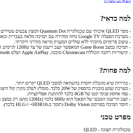
מצאתם טעות?
למה כדאי?
- מסך QLED איכותי עם טכנולוגיית Quantum Dot המציג צבעים עשירים ומדויקים.
- מערכת הפעלה Google TV נוחה ומהירה עם תמיכה מלאה בעברית ובאפליקציות פופולריות.
- עיצוב פרימיום מתכתי ללא שוליים המעניק מראה מודרני ויוקרתי.
- תמיכה במצב Game Boost המאפשר קצב ריענון של עד 120Hz לגיימינג חלק.
- קישוריות רחבה הכוללת Chromecast מובנה, Apple AirPlay ושלט Bluetooth קולי.
למה פחות?
- בהירות שיא מוגבלת יחסית בהשוואה למסכי QLED יקרים יותר.
- מערכת שמע מובנית בהספק של 20W בלבד, מומלץ לשלב מקרן קול חיצוני.
- נפח אחסון פנימי קטן של 8GB בלבד להתקנת אפליקציות.
- קצב הריענון הטבעי של הפאנל הוא 60Hz בלבד (120Hz מושג רק במצב האצת משחק).
- חוסר תמיכה בפורמט Dolby Vision (תומך ב-HDR10+ ו-HLG בלבד).
מפרט טכני
טכנולוגיית תצוגה - QLED