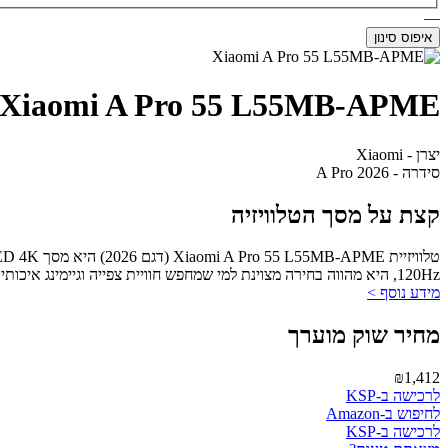
—
איפוס סינון
Xiaomi A Pro 55 L55MB-APME
יצרן - Xiaomi
סידרה - A Pro 2026
קצת על מסך הטלוויזיה
120Hz, היא מהווה בחירה מצוינת למי שמחפש חוויית צפייה וגיימינג איכותית בתקציב נוח.
מידע נוסף >
מחיר שוק מוערך
₪1,412
לרכישה ב-KSP
לחיפוש ב-Amazon
לרכישה ב-KSP