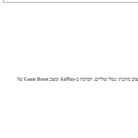
טלוויזיית Xiaomi A Pro 55 L55MB-APME (דגם 2026) היא מסך QLED 4K חכם המציע תמורה מעולה למחיר. עם מערכת הפעלה Google TV, עיצוב מתכתי נטול שוליים, תמיכה ב-AirPlay ומצב Game Boost של