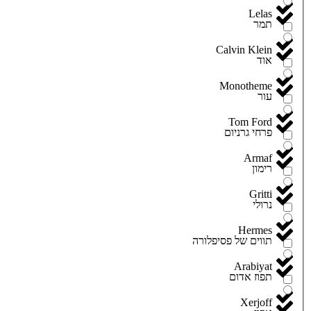
Lelas
תמר
Calvin Klein
אוד
Monotheme
עור
Tom Ford
פרחי גרניום
Armaf
רימון
Gritti
נרולי
Hermes
תווים של פסיפלורה
Arabiyat
תפוז אדום
Xerjoff