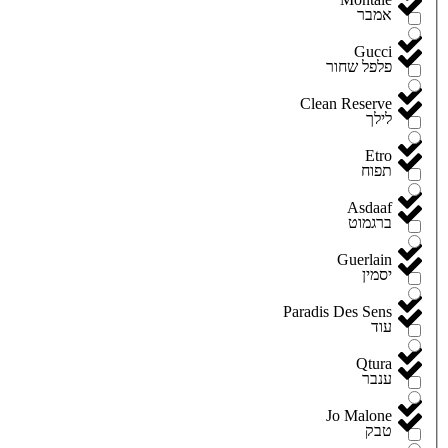
אמבר
Gucci
פלפל שחור
Clean Reserve
לילך
Etro
תפוח
Asdaaf
ברגמוט
Guerlain
יסמין
Paradis Des Sens
עוד
Qtura
ענבר
Jo Malone
טבק