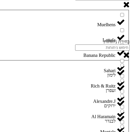
Lattafa
בחירת ניחוחות
Banana Republic
Sahari
לימון
Rich & Ruitz
זעפרן
Alexandre.J
ירוקים
Al Haramain
לבנדר
Montale