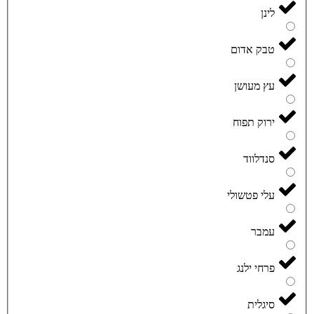
לינן
טבק אדום
עץ מעושן
ירוק תפוח
סנדלווד
עלי פטשולי
עמבר
פרחי ילנג
סיגלית