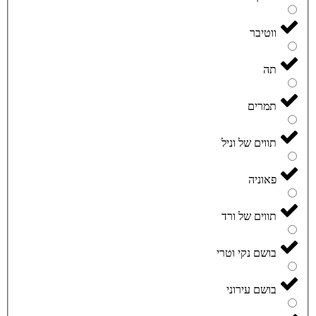
ווטיבר
תה
תמרים
תווים של וניל
פאוניה
תווים של ורד
בושם נקי וטרי
בושם עירוני