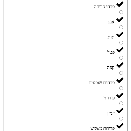
פרחי פריחה
אגס
תות
פטל
קפה
פרחים שופעים
פירותי
יזמין
פריחת משמש