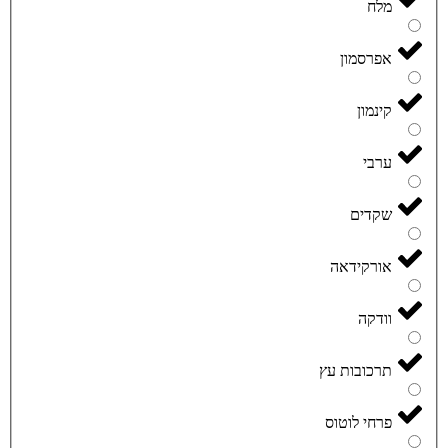
מלח
אפרסמון
קינמון
ערבי
שקדים
אורקידאה
וודקה
תרכובות עץ
פרחי לוטוס