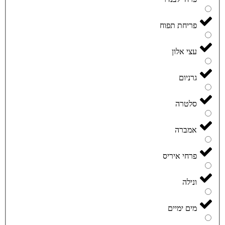
פריחת תפוח
עצי אלון
גרניום
סלטרה
אמברה
פרחי איריס
ונילה
מים ימיים