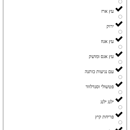
עץ ארז
ירוק
עץ אגוז
עץ אגס ומושק
עם נגיעות כותנה
פטשולי וסנדלווד
ילנג ילנג
פריחת קיץ