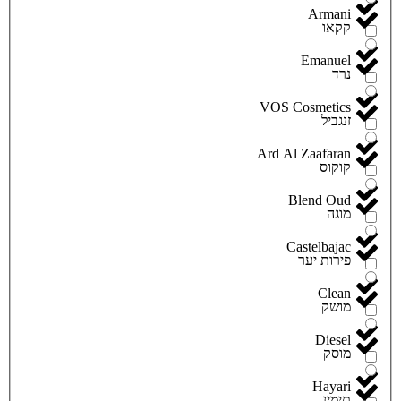
Armani
קקאו
Emanuel
נרד
VOS Cosmetics
זנגביל
Ard Al Zaafaran
קוקוס
Blend Oud
מוגה
Castelbajac
פירות יער
Clean
מושק
Diesel
מוסק
Hayari
תימין