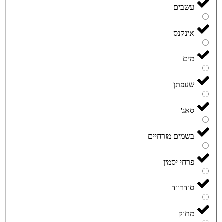
עשבים
אינקנס
מים
שעפתן
סאג'
בשמים מזרחיים
פרחי יסמין
סודרווד
מתוק