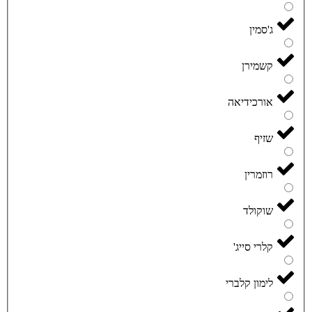
ג'סמין
קשמירן
אורכידיאה
שזיף
רוזמרין
שוקולד
קלרי סייג'
לימון קלברי