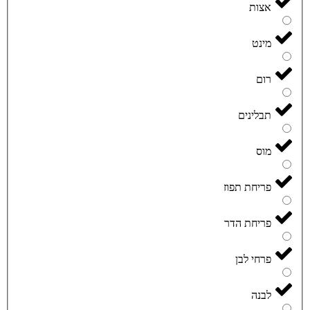
אצות
מינט
רום
תבלינים
מוס
פריחת תפוז
פריחת הדר
פרחי לבן
לבנה