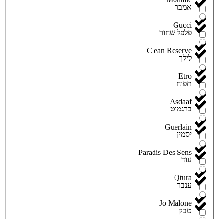
אמבר
Gucci
פלפל שחור
Clean Reserve
לילך
Etro
תפוח
Asdaaf
ברגמוט
Guerlain
יסמין
Paradis Des Sens
עוד
Qtura
ענבר
Jo Malone
טבק