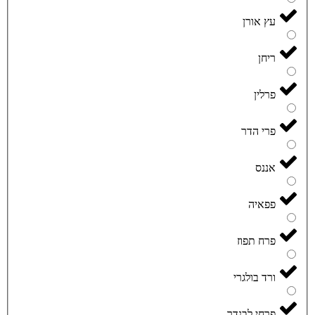
עץ אורן
ריחן
פרלין
פרי הדר
אננס
פפאיה
פרח תפוז
ורד בולגרי
פרחי לבנדר