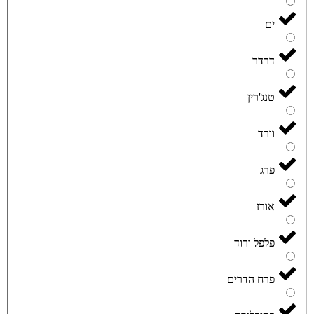
ים
דרדר
טנג'רין
וורד
פרג
אורז
פלפל ורוד
פרח הדרים