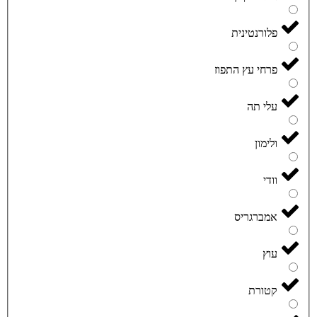
פלורנטינית
פרחי עץ התפוז
עלי תה
ולימון
וודי
אמברגריס
עוץ
קטורת