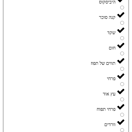
היביסקוס
קנה סוכר
שקד
חום
תווים של תפוז
פרחי
עץ אוד
פרחי תפוח
וורדים