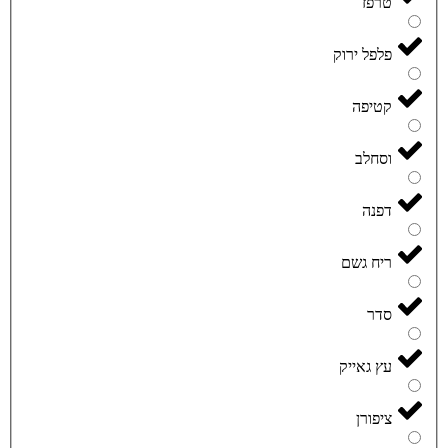
טרפז
פלפל ירוק
קטיפה
וסחלב
דפנה
ריח גשם
סדר
עץ גאייק
ציפורן