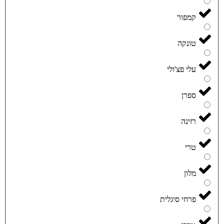
קמפור
טונקה
עלי פצ'ולי
ספרן
רזינה
טרי
מלון
פרחי סיגלית