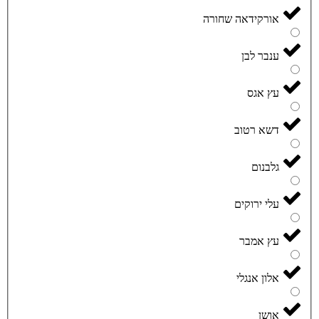
אורקידאה שחורה
ענבר לבן
עץ אגס
דשא רטוב
גלבנום
עלי ירוקים
עץ אמבר
אלון אנגלי
אושן