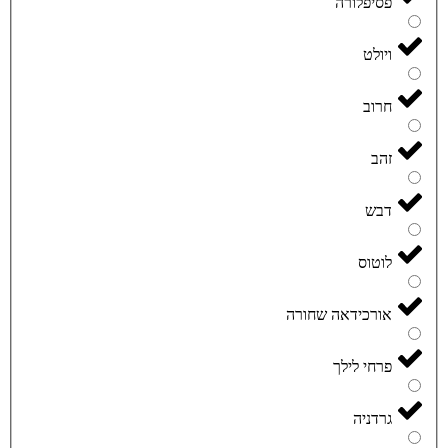
פסיפלורה
ויולט
חרוב
זהב
דבש
לוטוס
אורכידאה שחורה
פרחי לילך
גרדניה