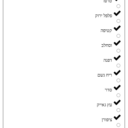
טרפז
פלפל ירוק
קטיפה
וסחלב
דפנה
ריח גשם
סדר
עץ גאייק
ציפורן