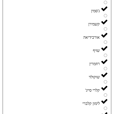
ג'סמין
קשמירן
אורכידיאה
שזיף
רוזמרין
שוקולד
קלרי סייג'
לימון קלברי