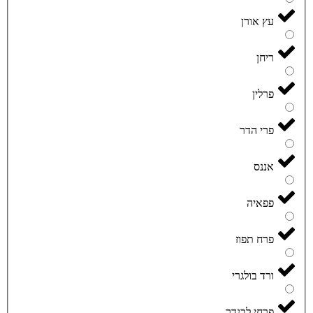
עץ אורן
ריחן
פרלין
פרי הדר
אננס
פפאיה
פרח תפוז
ורד בולגרי
פרחי לבנדר