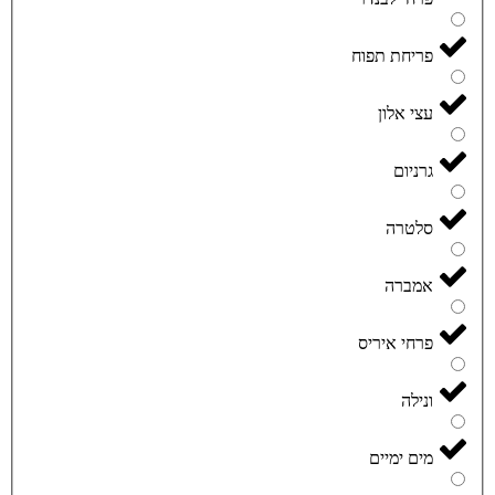
פריחת תפוח
עצי אלון
גרניום
סלטרה
אמברה
פרחי איריס
ונילה
מים ימיים