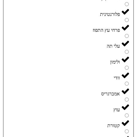
פלורנטינית
פרחי עץ התפוז
עלי תה
ולימון
וודי
אמברגריס
עוץ
קטורת