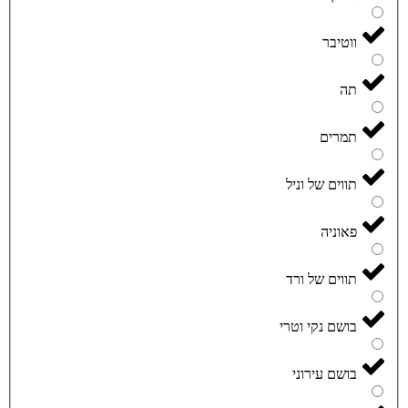
ווטיבר
תה
תמרים
תווים של וניל
פאוניה
תווים של ורד
בושם נקי וטרי
בושם עירוני