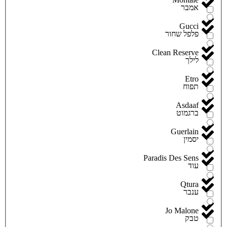
אמבר
Gucci
פלפל שחור
Clean Reserve
לילך
Etro
תפוח
Asdaaf
ברגמוט
Guerlain
יסמין
Paradis Des Sens
עוד
Qtura
ענבר
Jo Malone
טבק