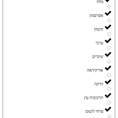
מלח
אפרסמון
קינמון
ערבי
שקדים
אורקידאה
וודקה
תרכובות עץ
פרחי לוטוס