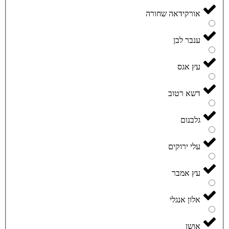
אורקידאה שחורה
ענבר לבן
עץ אגס
דשא רטוב
גלבנום
עלי ירוקים
עץ אמבר
אלון אנגלי
אושן