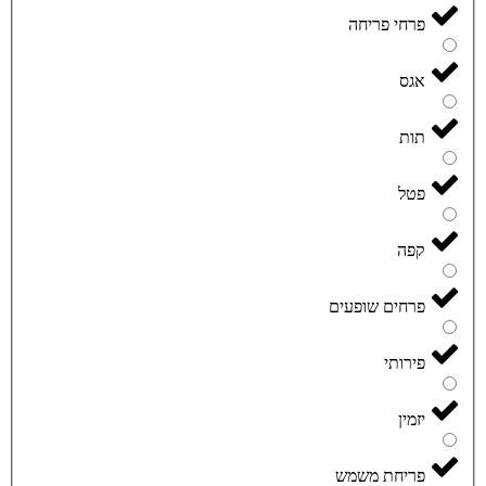
פרחי פריחה
אגס
תות
פטל
קפה
פרחים שופעים
פירותי
יזמין
פריחת משמש