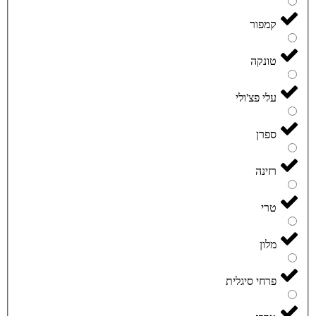
קמפור
טונקה
עלי פצ'ולי
ספרן
רזינה
טרי
מלון
פרחי סיגלית