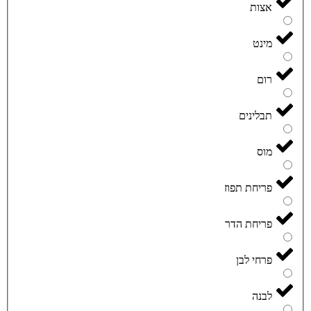
אצות
מינט
רום
תבלינים
מוס
פריחת תפוז
פריחת הדר
פרחי לבן
לבנה