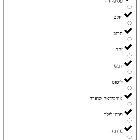
פסיפלורה
ויולט
חרוב
זהב
דבש
לוטוס
אורכידאה שחורה
פרחי לילך
גרדניה