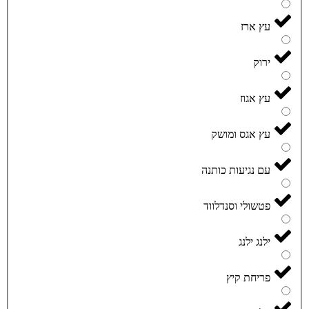
עץ ארז
ירוק
עץ אגוז
עץ אגס ומושק
עם נגיעות כותנה
פטשולי וסנדלווד
ילנג ילנג
פריחת קיץ