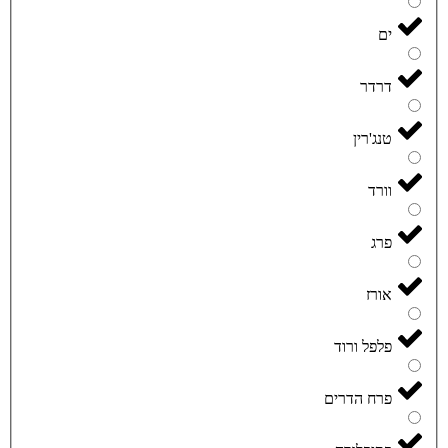
ים
דרדר
טנג'רין
וורד
פרג
אורז
פלפל ורוד
פרח הדרים