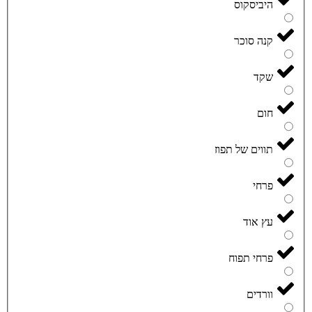
היביסקוס
קנה סוכר
שקד
חום
תווים של תפוז
פרחי
עץ אוד
פרחי תפוח
וורדים