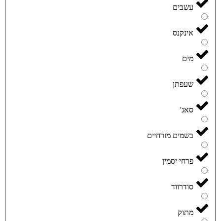
עשבים
אינקנס
מים
שעפתן
סאג'
בשמים מזרחיים
פרחי יסמין
סודרווד
מתוק