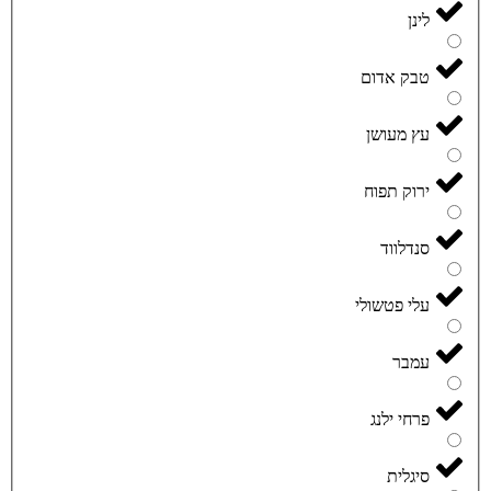
לינן
טבק אדום
עץ מעושן
ירוק תפוח
סנדלווד
עלי פטשולי
עמבר
פרחי ילנג
סיגלית