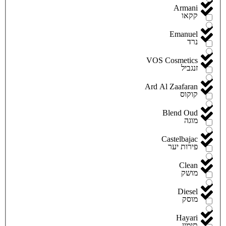
Armani
קקאו
Emanuel
נרד
VOS Cosmetics
זנגביל
Ard Al Zaafaran
קוקוס
Blend Oud
מוגה
Castelbajac
פירות יער
Clean
מושק
Diesel
מוסק
Hayari
תימין