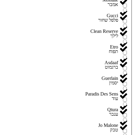
אמבר
Gucci
פלפל שחור
Clean Reserve
לילך
Etro
תפוח
Asdaaf
ברגמוט
Guerlain
יסמין
Paradis Des Sens
עוד
Qtura
ענבר
Jo Malone
טבק