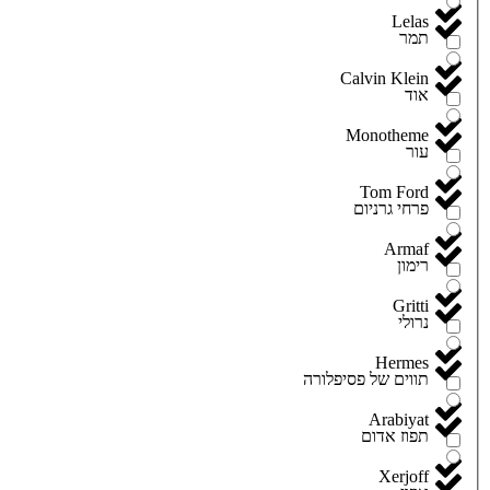
Lelas
תמר
Calvin Klein
אוד
Monotheme
עור
Tom Ford
פרחי גרניום
Armaf
רימון
Gritti
נרולי
Hermes
תווים של פסיפלורה
Arabiyat
תפוז אדום
Xerjoff