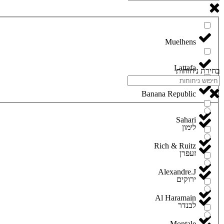
Lattafa
בחירת ניחוחות
Banana Republic
Sahari
לימון
Rich & Ruitz
זעפרן
Alexandre.J
ירוקים
Al Haramain
לבנדר
Montale