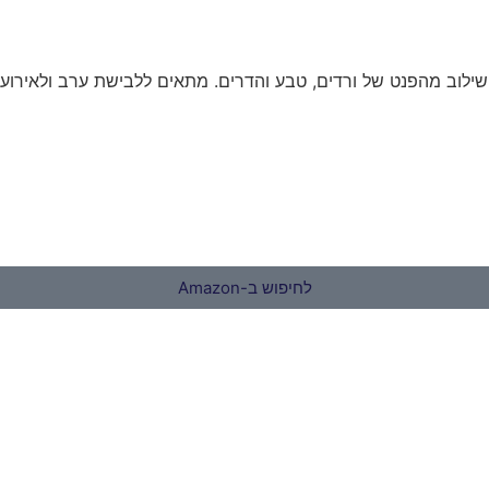
לוב מהפנט של ורדים, טבע והדרים. מתאים ללבישת ערב ולאירועים ג
לחיפוש ב-Amazon