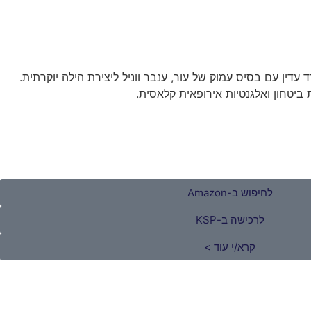
עדין עם בסיס עמוק של עור, ענבר ווניל ליצירת הילה יוקרתית.
יטחון ואלגנטיות אירופאית קלאסית.
לחיפוש ב-Amazon
לרכישה ב-KSP
קרא/י עוד >