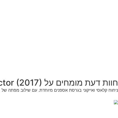
חוות דעת מומחים על Jean Paul Gaultier Classique Collector (2017)
ניחוח קלאסי ואייקוני בגרסת אספנים מיוחדת. עם שילוב מפתה של ניח