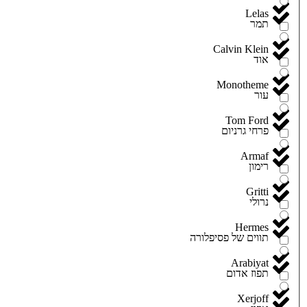
Lelas
תמר
Calvin Klein
אוד
Monotheme
עור
Tom Ford
פרחי גרניום
Armaf
רימון
Gritti
נרולי
Hermes
תווים של פסיפלורה
Arabiyat
תפוז אדום
Xerjoff