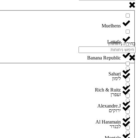
Lattafa
בחירת ניחוחות
Banana Republic
Sahari
לימון
Rich & Ruitz
זעפרן
Alexandre.J
ירוקים
Al Haramain
לבנדר
Montale