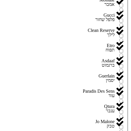
אמבר
Gucci
פלפל שחור
Clean Reserve
לילך
Etro
תפוח
Asdaaf
ברגמוט
Guerlain
יסמין
Paradis Des Sens
עוד
Qtura
ענבר
Jo Malone
טבק