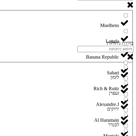
Lattafa
בחירת ניחוחות
Banana Republic
Sahari
לימון
Rich & Ruitz
זעפרן
Alexandre.J
ירוקים
Al Haramain
לבנדר
Montale