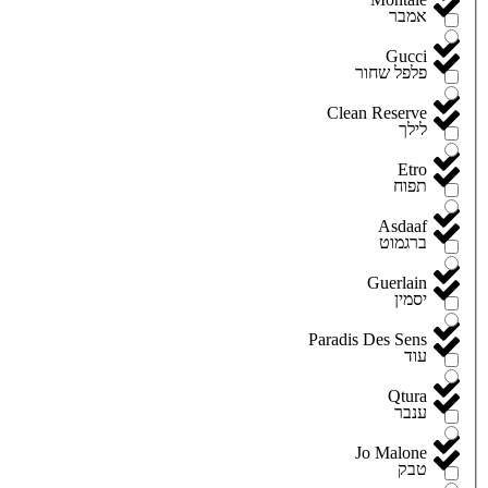
אמבר
Gucci
פלפל שחור
Clean Reserve
לילך
Etro
תפוח
Asdaaf
ברגמוט
Guerlain
יסמין
Paradis Des Sens
עוד
Qtura
ענבר
Jo Malone
טבק