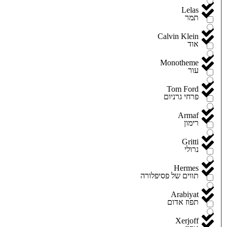
Lelas
תמר
Calvin Klein
אוד
Monotheme
עור
Tom Ford
פרחי גרניום
Armaf
רימון
Gritti
נרולי
Hermes
תווים של פסיפלורה
Arabiyat
תפוז אדום
Xerjoff