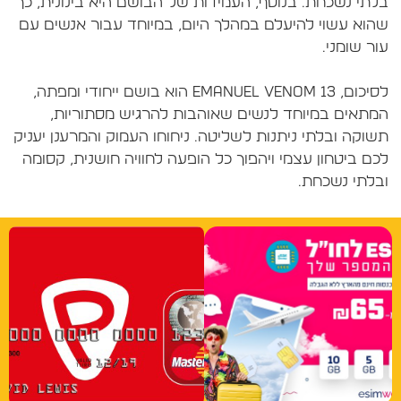
לתי נשכחת. בנוסף, העמידות של הבושם היא בינונית, כך
הוא עשוי להיעלם במהלך היום, במיוחד עבור אנשים עם
לסיכום, Emanuel Venom 13 הוא בושם ייחודי ומפתה,
מתאים במיוחד לנשים שאוהבות להרגיש מסתוריות,
שוקה ובלתי ניתנות לשליטה. ניחוחו העמוק והמרענן יעניק
כם ביטחון עצמי ויהפוך כל הופעה לחוויה חושנית, קסומה
בלתי נשכחת.