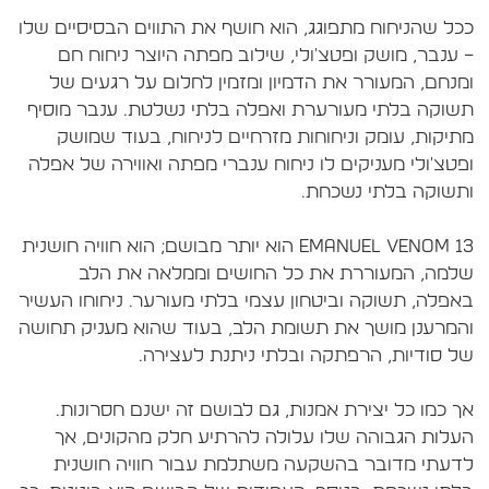
כל שהניחוח מתפוגג, הוא חושף את התווים הבסיסיים שלו
 ענבר, מושק ופטצ'ולי, שילוב מפתה היוצר ניחוח חם
מנחם, המעורר את הדמיון ומזמין לחלום על רגעים של
שוקה בלתי מעורערת ואפלה בלתי נשלטת. ענבר מוסיף
תיקות, עומק וניחוחות מזרחיים לניחוח, בעוד שמושק
פטצ'ולי מעניקים לו ניחוח ענברי מפתה ואווירה של אפלה
Emanuel Venom 13 הוא יותר מבושם; הוא חוויה חושנית
למה, המעוררת את כל החושים וממלאה את הלב
אפלה, תשוקה וביטחון עצמי בלתי מעורער. ניחוחו העשיר
המרענן מושך את תשומת הלב, בעוד שהוא מעניק תחושה
ך כמו כל יצירת אמנות, גם לבושם זה ישנם חסרונות.
עלות הגבוהה שלו עלולה להרתיע חלק מהקונים, אך
דעתי מדובר בהשקעה משתלמת עבור חוויה חושנית