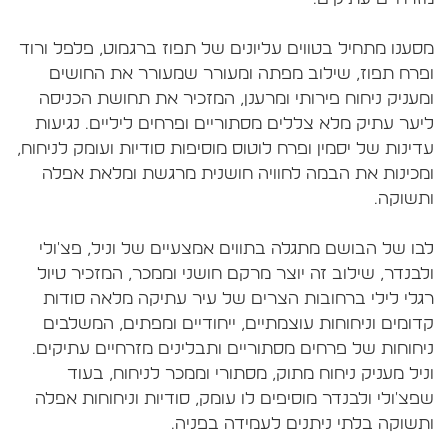
סענו מתחיל בטווים עליונים של תפוז ברגמוט, פלפל ורוד
פרח תפוז, שילוב מפתה ומעורר שמעורר את החושים
מעניק ניחוח פירותי ומרענן, המזכיר את תחושת הכניסה
יער עתיק מלא צללים מסתוריים ופרחים ליליים. נגיעות
דינות של יסמין ופרח לוטוס מוסיפות סודיות ועומק לניחוח,
מכינות את הבמה לחוויה חושנית מרגשת ומלאת אפלה
בו של הבושם מתגלה בתווים אמצעיים של וניל, פצ'ולי
לבנדר, שילוב זה יוצר מרקם חושני וממכר, המזכיר טיול
גלי לילי ברחובות הצרים של עיר עתיקה מלאה סודות
דומים וניחוחות עוצמתיים, ייחודיים ומפתים, המשלבים
יחוחות של פרחים מסתוריים ותבלינים מזרחיים עתיקים.
ניל מעניק ניחוח מתוק, מסתורי וממכר לניחוח, בעוד
פצ'ולי ולבנדר מוסיפים לו עומק, סודיות וניחוחות אפלה